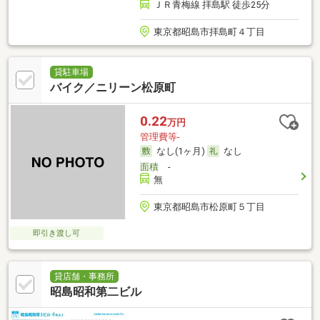
ＪＲ青梅線 拝島駅 徒歩25分
東京都昭島市拝島町４丁目
貸駐車場
バイク／ニリーン松原町
0.22
万円
管理費等-
なし(1ヶ月)
なし
面積
-
無
東京都昭島市松原町５丁目
即引き渡し可
貸店舗・事務所
昭島昭和第二ビル