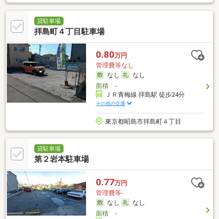
貸駐車場
拝島町４丁目駐車場
0.80
万円
管理費等なし
なし
なし
面積
-
ＪＲ青梅線 拝島駅 徒歩24分
その他の交通
東京都昭島市拝島町４丁目
貸駐車場
第２岩本駐車場
0.77
万円
管理費等-
なし
なし
面積
-