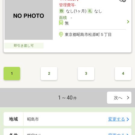
管理費等-
なし(1ヶ月)
なし
面積
-
無
東京都昭島市松原町５丁目
即引き渡し可
1
2
3
4
1～40
次へ
件
地域
変更する
昭島市