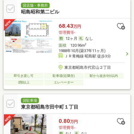
貸店舗・事務所
昭島昭和第二ビル
68.43
万円
管理費等-
12ヶ月
なし
2
面積
120.96m
1988年10月(築37年11ヶ月)
ＪＲ青梅線 昭島駅 徒歩3分
東京都昭島市代官山２丁目
即引き渡し可
駐車場(近隣含)
駅から徒歩5分以内
2階以上
エレベーター
貸駐車場
東京都昭島市田中町１丁目
0.80
万円
管理費等-
なし
なし