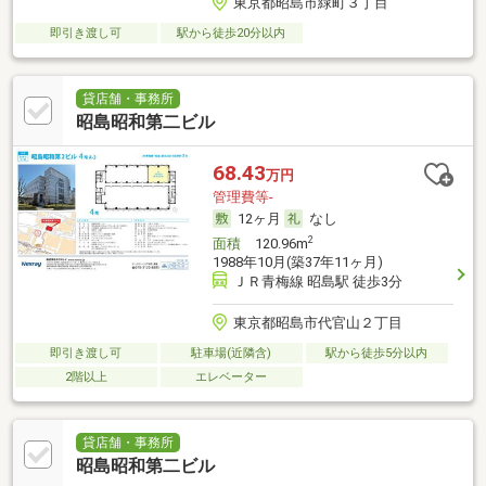
東京都昭島市緑町３丁目
即引き渡し可
駅から徒歩20分以内
貸店舗・事務所
昭島昭和第二ビル
68.43
万円
管理費等-
12ヶ月
なし
2
面積
120.96m
1988年10月(築37年11ヶ月)
ＪＲ青梅線 昭島駅 徒歩3分
東京都昭島市代官山２丁目
即引き渡し可
駐車場(近隣含)
駅から徒歩5分以内
2階以上
エレベーター
貸店舗・事務所
昭島昭和第二ビル