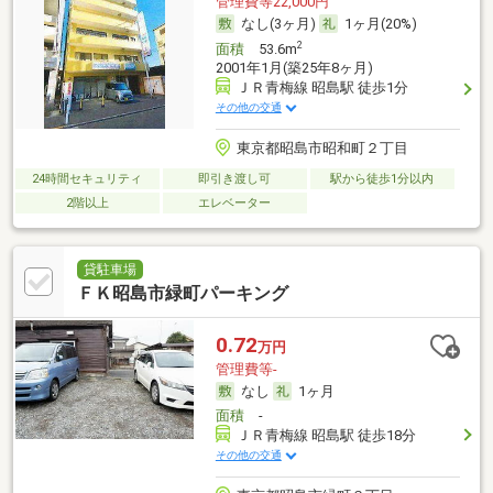
管理費等22,000円
なし(3ヶ月)
1ヶ月(20%)
2
面積
53.6m
2001年1月(築25年8ヶ月)
ＪＲ青梅線 昭島駅 徒歩1分
その他の交通
東京都昭島市昭和町２丁目
24時間セキュリティ
即引き渡し可
駅から徒歩1分以内
2階以上
エレベーター
貸駐車場
ＦＫ昭島市緑町パーキング
0.72
万円
管理費等-
なし
1ヶ月
面積
-
ＪＲ青梅線 昭島駅 徒歩18分
その他の交通