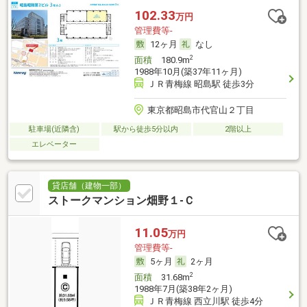
102.33
万円
管理費等-
12ヶ月
なし
2
面積
180.9m
1988年10月(築37年11ヶ月)
ＪＲ青梅線 昭島駅 徒歩3分
東京都昭島市代官山２丁目
駐車場(近隣含)
駅から徒歩5分以内
2階以上
エレベーター
貸店舗（建物一部）
ストークマンション畑野１‐Ｃ
11.05
万円
管理費等-
5ヶ月
2ヶ月
2
面積
31.68m
1988年7月(築38年2ヶ月)
ＪＲ青梅線 西立川駅 徒歩4分