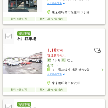
その他の交通
東京都昭島市松原町３丁目
即引き渡し可
駅から徒歩7分以内
貸駐車場
石川駐車場
1.10
万円
管理費等なし
1ヶ月
なし
面積
-
ＪＲ青梅線 中神駅 徒歩7分
その他の交通
東京都昭島市宮沢町
即引き渡し可
駅から徒歩7分以内
貸駐車場