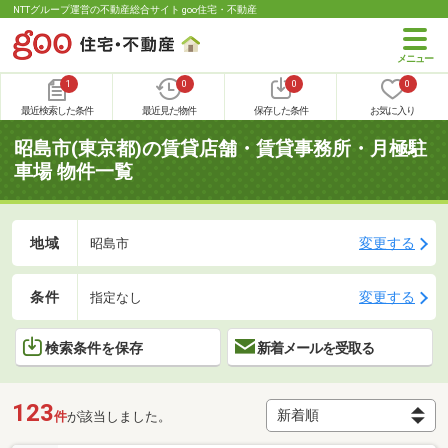
NTTグループ運営の不動産総合サイト goo住宅・不動産
1
0
0
0
最近検索した条件
最近見た物件
保存した条件
お気に入り
昭島市(東京都)の賃貸店舗・賃貸事務所・月極駐
車場 物件一覧
地域
変更する
昭島市
条件
変更する
指定なし
検索条件を保存
新着メールを受取る
123
件
が該当しました。