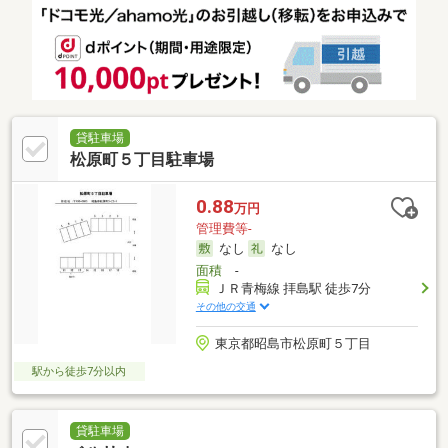
貸駐車場
松原町５丁目駐車場
0.88
万円
管理費等-
なし
なし
面積
-
ＪＲ青梅線 拝島駅 徒歩7分
その他の交通
東京都昭島市松原町５丁目
駅から徒歩7分以内
貸駐車場