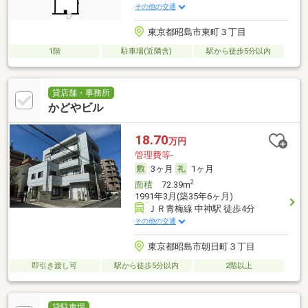
その他の交通
東京都昭島市東町３丁目
1階
駐車場(近隣含)
駅から徒歩5分以内
貸店舗・事務所
かどやビル
18.70
万円
管理費等-
3ヶ月
1ヶ月
2
面積
72.39m
1991年3月(築35年6ヶ月)
ＪＲ青梅線 中神駅 徒歩4分
その他の交通
東京都昭島市朝日町３丁目
即引き渡し可
駅から徒歩5分以内
2階以上
貸駐車場