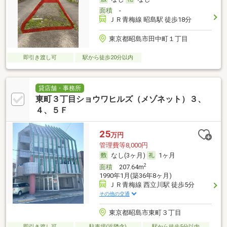
面積
-
ＪＲ青梅線 昭島駅 徒歩18分
東京都昭島市田中町１丁目
即引き渡し可
駅から徒歩20分以内
貸店舗・事務所
東町３丁目ショウワヒルズ（メゾネット）３、
４、５Ｆ
25
万円
管理費等8,000円
なし(3ヶ月)
1ヶ月
2
面積
207.64m
1990年1月(築36年8ヶ月)
ＪＲ青梅線 西立川駅 徒歩5分
その他の交通
東京都昭島市東町３丁目
即引き渡し可
駐車場(近隣含)
駅から徒歩5分以内