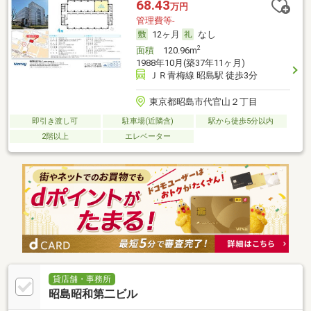
68.43
万円
管理費等-
12ヶ月
なし
2
面積
120.96m
1988年10月(築37年11ヶ月)
ＪＲ青梅線 昭島駅 徒歩3分
東京都昭島市代官山２丁目
即引き渡し可
駐車場(近隣含)
駅から徒歩5分以内
2階以上
エレベーター
貸店舗・事務所
昭島昭和第二ビル