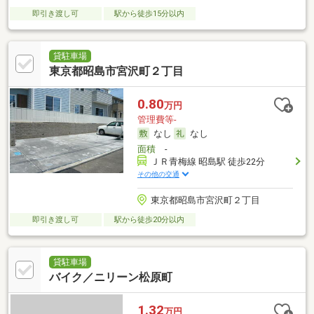
即引き渡し可
駅から徒歩15分以内
貸駐車場
東京都昭島市宮沢町２丁目
0.80
万円
管理費等-
なし
なし
面積
-
ＪＲ青梅線 昭島駅 徒歩22分
その他の交通
東京都昭島市宮沢町２丁目
即引き渡し可
駅から徒歩20分以内
貸駐車場
バイク／ニリーン松原町
1.32
万円