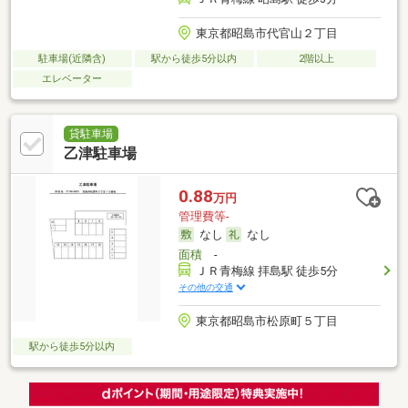
東京都昭島市代官山２丁目
駐車場(近隣含)
駅から徒歩5分以内
2階以上
エレベーター
貸駐車場
乙津駐車場
0.88
万円
管理費等-
なし
なし
面積
-
ＪＲ青梅線 拝島駅 徒歩5分
その他の交通
東京都昭島市松原町５丁目
駅から徒歩5分以内