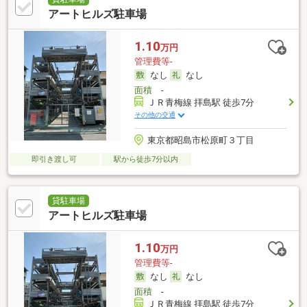
アートヒルズ駐車場
1.10
万円
管理費等-
なし
なし
面積
-
ＪＲ青梅線 拝島駅 徒歩7分
その他の交通
東京都昭島市松原町３丁目
即引き渡し可
駅から徒歩7分以内
貸駐車場
アートヒルズ駐車場
1.10
万円
管理費等-
なし
なし
面積
-
ＪＲ青梅線 拝島駅 徒歩7分