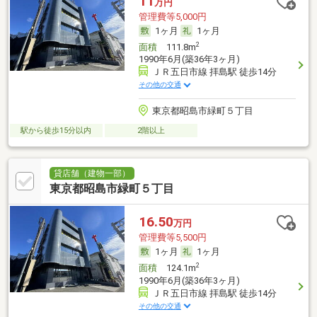
11
万円
管理費等5,000円
1ヶ月
1ヶ月
2
面積
111.8m
1990年6月(築36年3ヶ月)
ＪＲ五日市線 拝島駅 徒歩14分
その他の交通
東京都昭島市緑町５丁目
駅から徒歩15分以内
2階以上
貸店舗（建物一部）
東京都昭島市緑町５丁目
16.50
万円
管理費等5,500円
1ヶ月
1ヶ月
2
面積
124.1m
1990年6月(築36年3ヶ月)
ＪＲ五日市線 拝島駅 徒歩14分
その他の交通