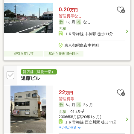
0.20
万円
管理費等なし
1ヶ月
なし
面積
-
ＪＲ青梅線 中神駅 徒歩11分
東京都昭島市中神町
即引き渡し可
駅から徒歩15分以内
貸店舗（建物一部）
遠藤ビル
22
万円
管理費等-
6ヶ月
2ヶ月
2
面積
91.45m
2006年8月(築20年1ヶ月)
ＪＲ青梅線 西立川駅 徒歩11分
その他の交通