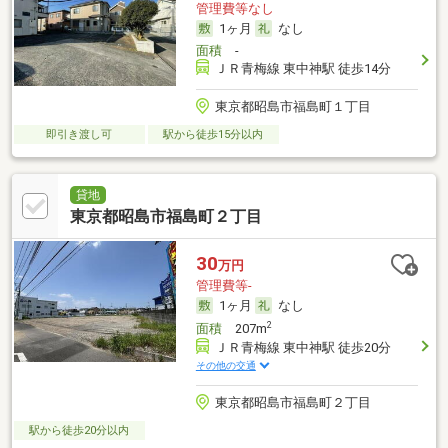
管理費等なし
1ヶ月
なし
面積
-
ＪＲ青梅線 東中神駅 徒歩14分
東京都昭島市福島町１丁目
即引き渡し可
駅から徒歩15分以内
貸地
東京都昭島市福島町２丁目
30
万円
管理費等-
1ヶ月
なし
2
面積
207m
ＪＲ青梅線 東中神駅 徒歩20分
その他の交通
東京都昭島市福島町２丁目
駅から徒歩20分以内