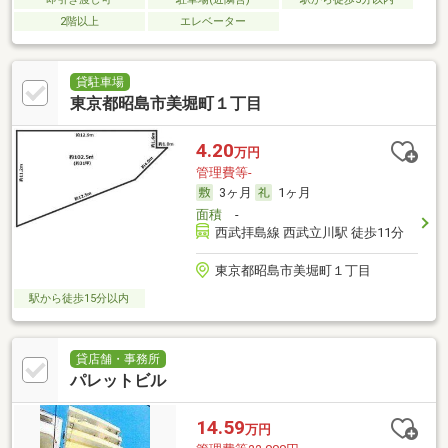
2階以上
エレベーター
貸駐車場
東京都昭島市美堀町１丁目
4.20
万円
管理費等-
3ヶ月
1ヶ月
面積
-
西武拝島線 西武立川駅 徒歩11分
東京都昭島市美堀町１丁目
駅から徒歩15分以内
貸店舗・事務所
パレットビル
14.59
万円