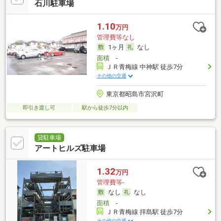
石川駐車場
1.10
万円
管理費等なし
1ヶ月
なし
面積
-
ＪＲ青梅線 中神駅 徒歩7分
その他の交通
東京都昭島市宮沢町
即引き渡し可
駅から徒歩7分以内
貸駐車場
アートヒルズ駐車場
1.32
万円
管理費等-
なし
なし
面積
-
ＪＲ青梅線 拝島駅 徒歩7分
その他の交通