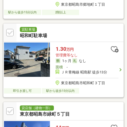
東京都昭島市郷地町１丁目
駅から徒歩15分以内
2階以上
貸駐車場
昭和町駐車場
1.30
万円
管理費等なし
1ヶ月
なし
面積
-
ＪＲ青梅線 昭島駅 徒歩13分
東京都昭島市昭和町３丁目
即引き渡し可
駅から徒歩15分以内
貸店舗（建物一部）
東京都昭島市緑町５丁目