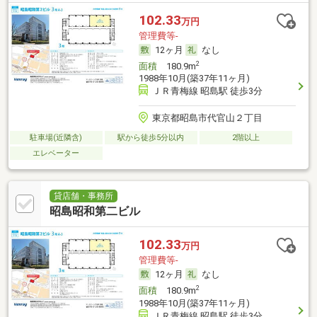
102.33
万円
管理費等-
12ヶ月
なし
2
面積
180.9m
1988年10月(築37年11ヶ月)
ＪＲ青梅線 昭島駅 徒歩3分
東京都昭島市代官山２丁目
駐車場(近隣含)
駅から徒歩5分以内
2階以上
エレベーター
貸店舗・事務所
昭島昭和第二ビル
102.33
万円
管理費等-
12ヶ月
なし
2
面積
180.9m
1988年10月(築37年11ヶ月)
ＪＲ青梅線 昭島駅 徒歩3分