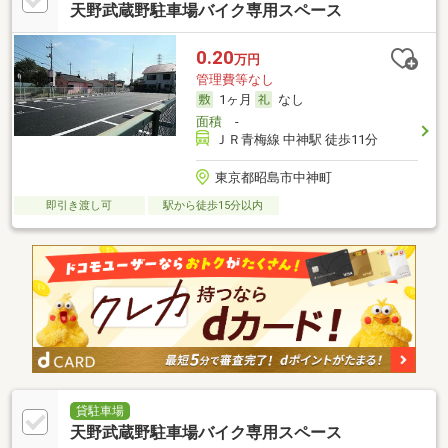
天野武蔵野駐車場バイク専用スペース
0.20
万円
管理費等なし
1ヶ月
なし
面積
-
ＪＲ青梅線 中神駅 徒歩11分
東京都昭島市中神町
即引き渡し可
駅から徒歩15分以内
貸駐車場
天野武蔵野駐車場バイク専用スペース