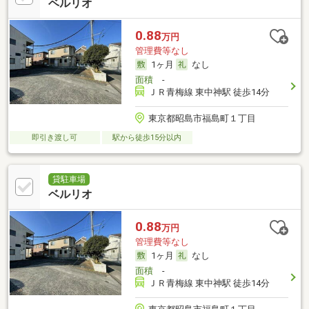
ベルリオ
0.88
万円
管理費等なし
1ヶ月
なし
面積
-
ＪＲ青梅線 東中神駅 徒歩14分
東京都昭島市福島町１丁目
即引き渡し可
駅から徒歩15分以内
貸駐車場
ベルリオ
0.88
万円
管理費等なし
1ヶ月
なし
面積
-
ＪＲ青梅線 東中神駅 徒歩14分