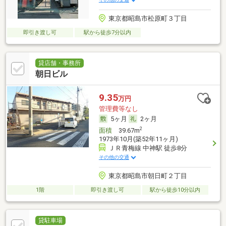
東京都昭島市松原町３丁目
即引き渡し可
駅から徒歩7分以内
貸店舗・事務所
朝日ビル
9.35
万円
管理費等なし
5ヶ月
2ヶ月
2
面積
39.67m
1973年10月(築52年11ヶ月)
ＪＲ青梅線 中神駅 徒歩8分
その他の交通
東京都昭島市朝日町２丁目
1階
即引き渡し可
駅から徒歩10分以内
貸駐車場