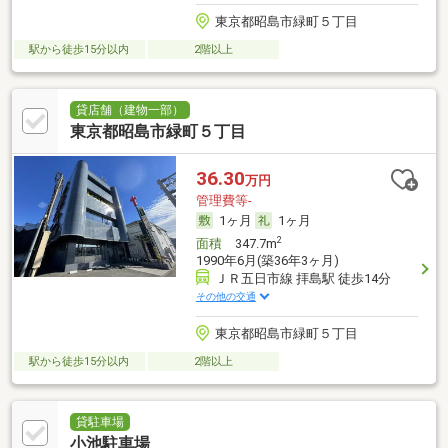
東京都昭島市緑町５丁目
駅から徒歩15分以内
2階以上
貸店舗（建物一部）
東京都昭島市緑町５丁目
36.30
万円
管理費等-
1ヶ月
1ヶ月
2
面積
347.7m
1990年6月(築36年3ヶ月)
ＪＲ五日市線 拝島駅 徒歩14分
その他の交通
東京都昭島市緑町５丁目
駅から徒歩15分以内
2階以上
貸駐車場
小池駐車場