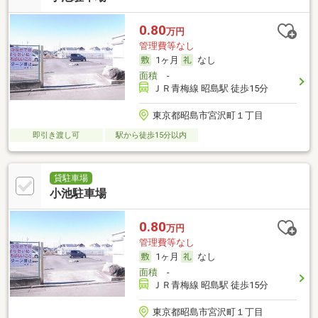
0.80
万円
管理費等なし
1ヶ月
なし
面積
-
ＪＲ青梅線 昭島駅 徒歩15分
東京都昭島市宮沢町１丁目
即引き渡し可
駅から徒歩15分以内
貸駐車場
小池駐車場
0.80
万円
管理費等なし
1ヶ月
なし
面積
-
ＪＲ青梅線 昭島駅 徒歩15分
東京都昭島市宮沢町１丁目