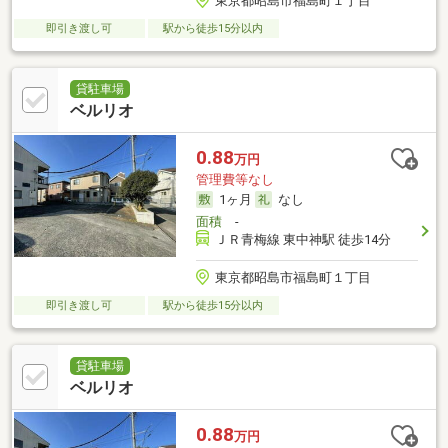
東京都昭島市福島町１丁目
即引き渡し可
駅から徒歩15分以内
貸駐車場
ベルリオ
0.88
万円
管理費等なし
1ヶ月
なし
面積
-
ＪＲ青梅線 東中神駅 徒歩14分
東京都昭島市福島町１丁目
即引き渡し可
駅から徒歩15分以内
貸駐車場
ベルリオ
0.88
万円