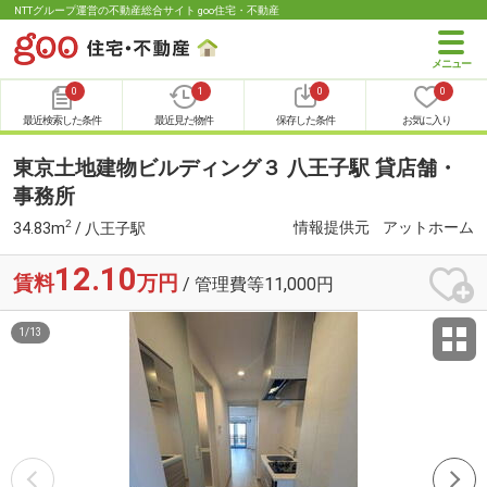
NTTグループ運営の不動産総合サイト goo住宅・不動産
0
1
0
0
最近検索した条件
最近見た物件
保存した条件
お気に入り
東京土地建物ビルディング３ 八王子駅 貸店舗・
事務所
2
情報提供元
アットホーム
34.83m
/ 八王子駅
12.10
賃料
万円
/ 管理費等11,000円
1
/
13