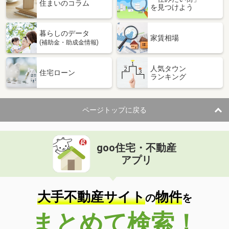
住まいのコラム
を見つけよう
暮らしのデータ
家賃相場
(補助金・助成金情報)
人気タウン
住宅ローン
ランキング
ページトップに戻る
goo住宅・不動産
アプリ
大手不動産サイト
物件
の
を
まとめて検索！