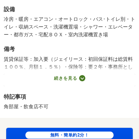
設備
冷房・暖房・エアコン・オートロック・バス･トイレ別・ト
イレ・収納スペース・洗濯機置場・シャワー・エレベータ
ー・都市ガス・宅配ＢＯＸ・室内洗濯機置き場
備考
賃貸保証等：加入要（ジェイリース：初回保証料は総賃料
１００％、月額１．５％）・保険等：要２年・事務所とし
ても居住用としてもご利用可。駅近で便利です！・駐輪
続きを見る
場：なし・間取り内訳等：洋 ７ ＬＤＫ ５．１ 駐車場:
無 築年月:2026/03新築
特記事項
角部屋・飲食店不可
無料・簡単約2分！