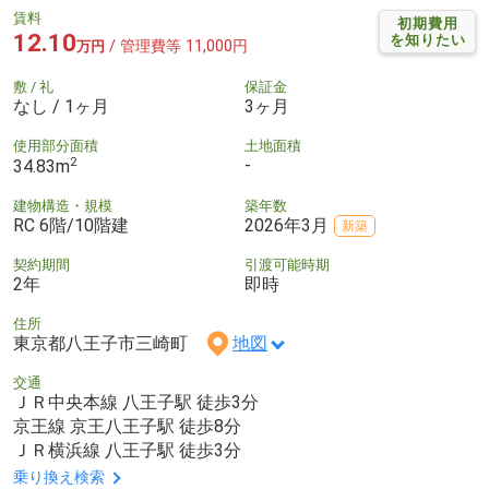
賃料
初期費用
12.10
を知りたい
/ 管理費等 11,000円
万円
敷 / 礼
保証金
なし / 1ヶ月
3ヶ月
使用部分面積
土地面積
2
-
34.83m
建物構造・規模
築年数
RC 6階/10階建
2026年3月
新築
契約期間
引渡可能時期
2年
即時
住所
東京都八王子市三崎町
地図
交通
ＪＲ中央本線 八王子駅 徒歩3分
京王線 京王八王子駅 徒歩8分
ＪＲ横浜線 八王子駅 徒歩3分
乗り換え検索