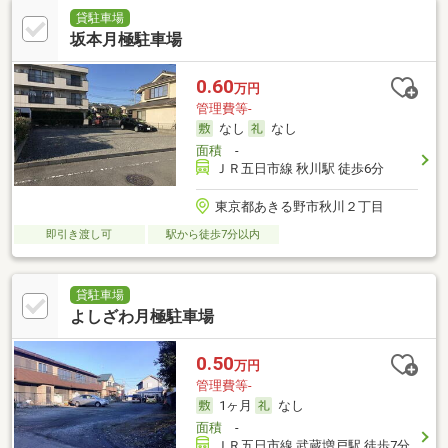
貸駐車場
坂本月極駐車場
0.60
万円
管理費等-
なし
なし
面積
-
ＪＲ五日市線 秋川駅 徒歩6分
東京都あきる野市秋川２丁目
即引き渡し可
駅から徒歩7分以内
貸駐車場
よしざわ月極駐車場
0.50
万円
管理費等-
1ヶ月
なし
面積
-
ＪＲ五日市線 武蔵増戸駅 徒歩7分