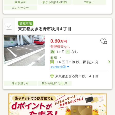
飲食店可
駅から徒歩1分以内
2階以上
エレベーター
貸駐車場
東京都あきる野市秋川４丁目
0.60
万円
管理費等なし
1ヶ月
なし
面積
-
ＪＲ五日市線 秋川駅 徒歩8分
その他の交通
東京都あきる野市秋川４丁目
即引き渡し可
駅から徒歩10分以内