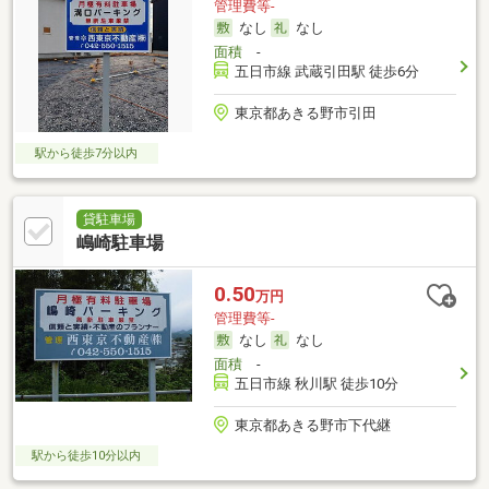
管理費等-
なし
なし
面積
-
五日市線 武蔵引田駅 徒歩6分
東京都あきる野市引田
駅から徒歩7分以内
貸駐車場
嶋崎駐車場
0.50
万円
管理費等-
なし
なし
面積
-
五日市線 秋川駅 徒歩10分
東京都あきる野市下代継
駅から徒歩10分以内