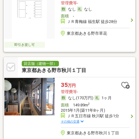
管理費等-
なし
なし
面積
-
ＪＲ青梅線 福生駅 徒歩28分
東京都あきる野市草花
即引き渡し可
貸店舗（建物一部）
東京都あきる野市秋川１丁目
35
万円
管理費等-
なし(170万円)
1ヶ月
2
面積
149.89m
2015年1月(築11年8ヶ月)
ＪＲ五日市線 秋川駅 徒歩1分
その他の交通
東京都あきる野市秋川１丁目