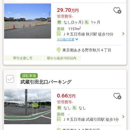
29.70
万円
管理費等-
なし(2ヶ月)
1ヶ月
2
面積
1157m
ＪＲ五日市線 秋川駅 徒歩13分
その他の交通
東京都あきる野市秋川４丁目
即引き渡し可
駅から徒歩15分以内
貸駐車場
武蔵引田北口パーキング
0.66
万円
管理費等-
なし
なし
面積
-
ＪＲ五日市線 武蔵引田駅 徒歩1分