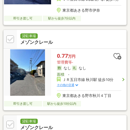
東京都あきる野市伊奈
即引き渡し可
駅から徒歩7分以内
貸駐車場
メゾンクレール
0.77
万円
管理費等-
なし
なし
面積
-
ＪＲ五日市線 秋川駅 徒歩10分
その他の交通
東京都あきる野市秋川４丁目
即引き渡し可
駅から徒歩10分以内
貸駐車場
メゾンクレール