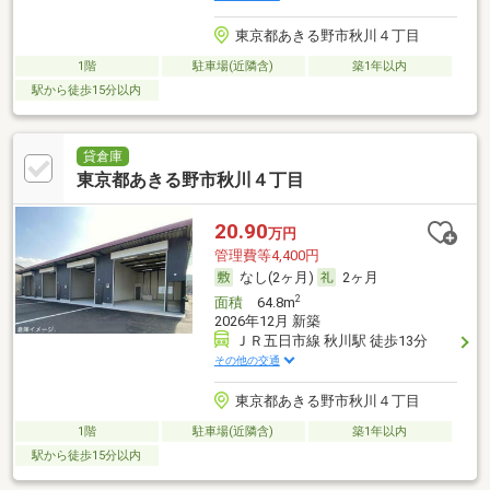
東京都あきる野市秋川４丁目
1階
駐車場(近隣含)
築1年以内
駅から徒歩15分以内
貸倉庫
東京都あきる野市秋川４丁目
20.90
万円
管理費等4,400円
なし(2ヶ月)
2ヶ月
2
面積
64.8m
2026年12月 新築
ＪＲ五日市線 秋川駅 徒歩13分
その他の交通
東京都あきる野市秋川４丁目
1階
駐車場(近隣含)
築1年以内
駅から徒歩15分以内