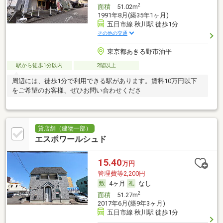
2
面積
51.02m
1991年8月(築35年1ヶ月)
五日市線 秋川駅 徒歩1分
その他の交通
東京都あきる野市油平
駅から徒歩1分以内
2階以上
周辺には、徒歩1分で利用できる駅があります。賃料10万円以下
をご希望のお客様、ぜひお問い合わせくださ
貸店舗（建物一部）
エスポワールシュド
15.40
万円
管理費等2,200円
4ヶ月
なし
2
面積
51.27m
2017年6月(築9年3ヶ月)
五日市線 秋川駅 徒歩1分