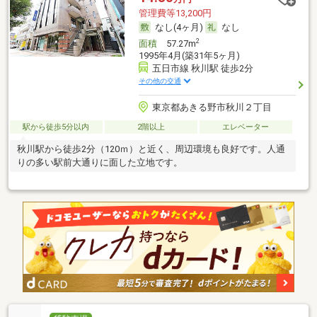
管理費等13,200円
なし(4ヶ月)
なし
2
面積
57.27m
1995年4月(築31年5ヶ月)
五日市線 秋川駅 徒歩2分
その他の交通
東京都あきる野市秋川２丁目
駅から徒歩5分以内
2階以上
エレベーター
秋川駅から徒歩2分（120ｍ）と近く、周辺環境も良好です。人通
りの多い駅前大通りに面した立地です。