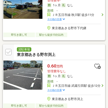
管理費等-
1ヶ月
なし
面積
-
ＪＲ五日市線 秋川駅 徒歩11分
その他の交通
東京都あきる野市下代継
即引き渡し可
駅から徒歩15分以内
貸駐車場
東京都あきる野市渕上
0.60
万円
管理費等なし
1ヶ月
なし
面積
-
ＪＲ五日市線 武蔵引田駅 徒歩12分
その他の交通
東京都あきる野市渕上
即引き渡し可
駅から徒歩15分以内