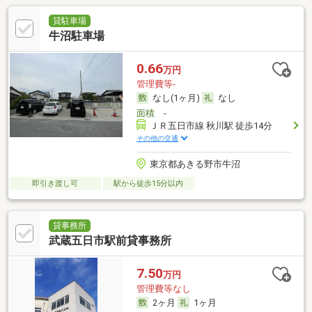
貸駐車場
牛沼駐車場
0.66
万円
管理費等-
なし(1ヶ月)
なし
面積
-
ＪＲ五日市線 秋川駅 徒歩14分
その他の交通
東京都あきる野市牛沼
即引き渡し可
駅から徒歩15分以内
貸事務所
武蔵五日市駅前貸事務所
7.50
万円
管理費等なし
2ヶ月
1ヶ月