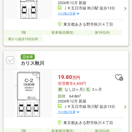
2026年12月 新築
ＪＲ五日市線 秋川駅 徒歩13分
その他の交通
東京都あきる野市秋川４丁目
1階
駐車場(近隣含)
築1年以内
駅から徒歩15分以内
貸倉庫
カリス秋川
19.80
万円
管理費等4,400円
なし(2ヶ月)
2ヶ月
2
面積
64.8m
2026年12月 新築
ＪＲ五日市線 秋川駅 徒歩13分
その他の交通
東京都あきる野市秋川４丁目
1階
駐車場(近隣含)
築1年以内