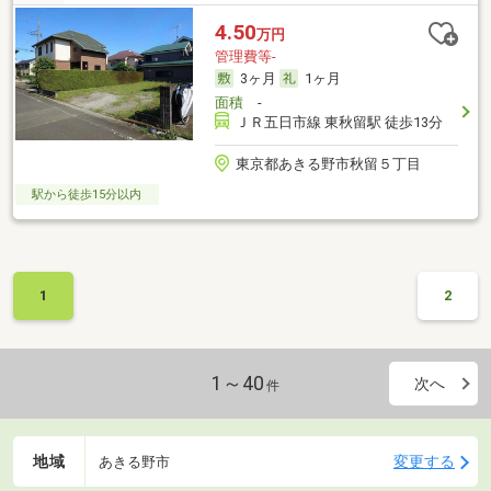
4.50
万円
管理費等-
3ヶ月
1ヶ月
面積
-
ＪＲ五日市線 東秋留駅 徒歩13分
東京都あきる野市秋留５丁目
駅から徒歩15分以内
1
2
1～40
次へ
件
地域
変更する
あきる野市