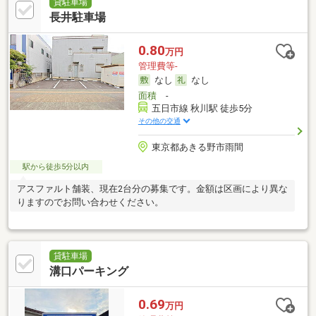
貸駐車場
長井駐車場
0.80
万円
管理費等-
なし
なし
面積
-
五日市線 秋川駅 徒歩5分
その他の交通
東京都あきる野市雨間
駅から徒歩5分以内
アスファルト舗装、現在2台分の募集です。金額は区画により異な
りますのでお問い合わせください。
貸駐車場
溝口パーキング
0.69
万円