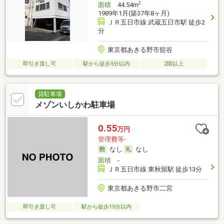
2
面積
44.54m
1989年1月(築37年8ヶ月)
ＪＲ五日市線 武蔵五日市駅 徒歩2
分
東京都あきる野市舘谷
即引き渡し可
駅から徒歩5分以内
2階以上
貸駐車場
メゾンいしかわ駐車場
0.55
万円
管理費等-
なし
なし
面積
-
ＪＲ五日市線 東秋留駅 徒歩13分
東京都あきる野市二宮
即引き渡し可
駅から徒歩15分以内