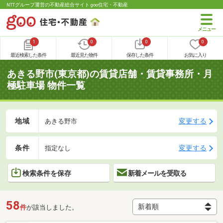
NTTグループ運営の不動産総合サイト goo住宅・不動産
1
0
0
0
最近検索した条件
最近見た物件
保存した条件
お気に入り
あきる野市(東京都)の賃貸店舗・賃貸事務所・月
極駐車場 物件一覧
地域
変更する
あきる野市
条件
変更する
指定なし
検索条件を保存
新着メールを受取る
58
件
が該当しました。