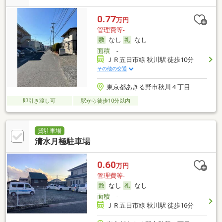
0.77
万円
管理費等-
なし
なし
面積
-
ＪＲ五日市線 秋川駅 徒歩10分
その他の交通
東京都あきる野市秋川４丁目
即引き渡し可
駅から徒歩10分以内
貸駐車場
清水月極駐車場
0.60
万円
管理費等-
なし
なし
面積
-
ＪＲ五日市線 秋川駅 徒歩16分