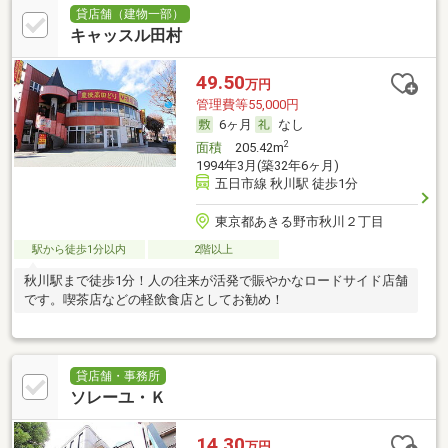
貸店舗（建物一部）
キャッスル田村
49.50
万円
管理費等55,000円
6ヶ月
なし
2
面積
205.42m
1994年3月(築32年6ヶ月)
五日市線 秋川駅 徒歩1分
東京都あきる野市秋川２丁目
駅から徒歩1分以内
2階以上
秋川駅まで徒歩1分！人の往来が活発で賑やかなロードサイド店舗
です。喫茶店などの軽飲食店としてお勧め！
貸店舗・事務所
ソレーユ・Ｋ
14.30
万円