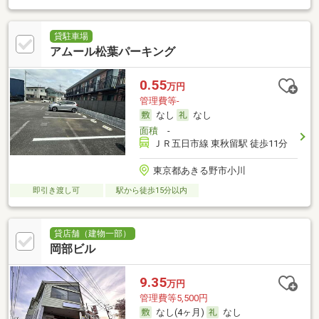
貸駐車場
アムール松葉パーキング
0.55
万円
管理費等-
なし
なし
面積
-
ＪＲ五日市線 東秋留駅 徒歩11分
東京都あきる野市小川
即引き渡し可
駅から徒歩15分以内
貸店舗（建物一部）
岡部ビル
9.35
万円
管理費等5,500円
なし(4ヶ月)
なし