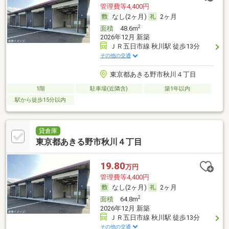
管理費等4,400円
なし(2ヶ月)
2ヶ月
2
面積
48.6m
2026年12月 新築
ＪＲ五日市線 秋川駅 徒歩13分
その他の交通
東京都あきる野市秋川４丁目
1階
駐車場(近隣含)
築1年以内
駅から徒歩15分以内
貸倉庫
東京都あきる野市秋川４丁目
19.80
万円
管理費等4,400円
なし(2ヶ月)
2ヶ月
2
面積
64.8m
2026年12月 新築
ＪＲ五日市線 秋川駅 徒歩13分
その他の交通