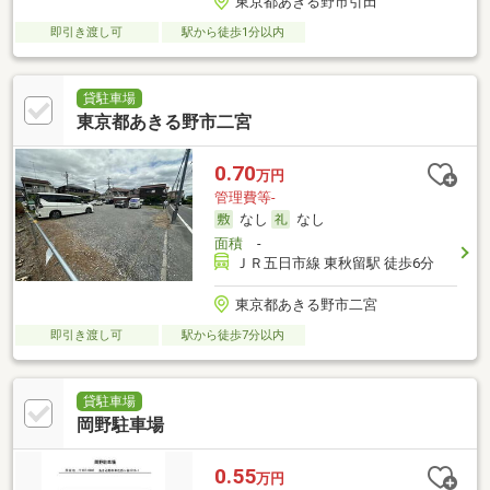
東京都あきる野市引田
即引き渡し可
駅から徒歩1分以内
貸駐車場
東京都あきる野市二宮
0.70
万円
管理費等-
なし
なし
面積
-
ＪＲ五日市線 東秋留駅 徒歩6分
東京都あきる野市二宮
即引き渡し可
駅から徒歩7分以内
貸駐車場
岡野駐車場
0.55
万円