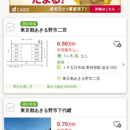
貸駐車場
東京都あきる野市二宮
0.50
万円
管理費等なし
1ヶ月
なし
面積
-
ＪＲ五日市線 東秋留駅 徒歩10分
東京都あきる野市二宮
即引き渡し可
駅から徒歩10分以内
貸駐車場
東京都あきる野市下代継
0.70
万円