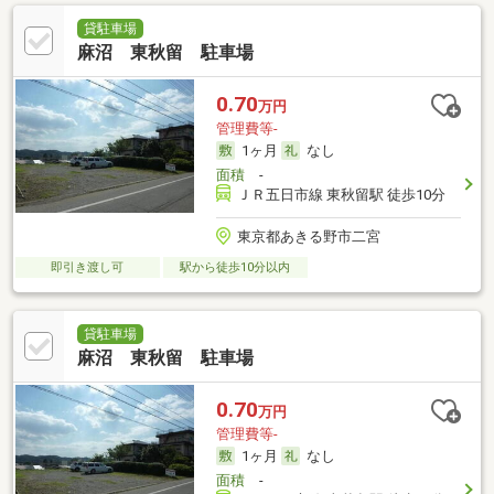
貸駐車場
麻沼 東秋留 駐車場
0.70
万円
管理費等-
1ヶ月
なし
面積
-
ＪＲ五日市線 東秋留駅 徒歩10分
東京都あきる野市二宮
即引き渡し可
駅から徒歩10分以内
貸駐車場
麻沼 東秋留 駐車場
0.70
万円
管理費等-
1ヶ月
なし
面積
-