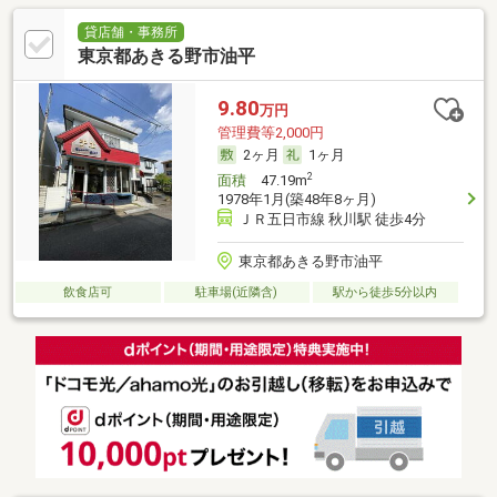
貸店舗・事務所
東京都あきる野市油平
9.80
万円
管理費等2,000円
2ヶ月
1ヶ月
2
面積
47.19m
1978年1月(築48年8ヶ月)
ＪＲ五日市線 秋川駅 徒歩4分
東京都あきる野市油平
飲食店可
駐車場(近隣含)
駅から徒歩5分以内