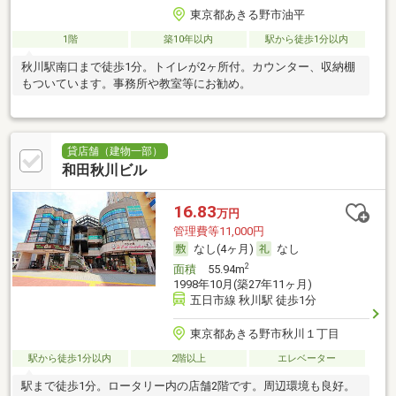
東京都あきる野市油平
1階
築10年以内
駅から徒歩1分以内
秋川駅南口まで徒歩1分。トイレが2ヶ所付。カウンター、収納棚
もついています。事務所や教室等にお勧め。
貸店舗（建物一部）
和田秋川ビル
16.83
万円
管理費等11,000円
なし(4ヶ月)
なし
2
面積
55.94m
1998年10月(築27年11ヶ月)
五日市線 秋川駅 徒歩1分
東京都あきる野市秋川１丁目
駅から徒歩1分以内
2階以上
エレベーター
駅まで徒歩1分。ロータリー内の店舗2階です。周辺環境も良好。