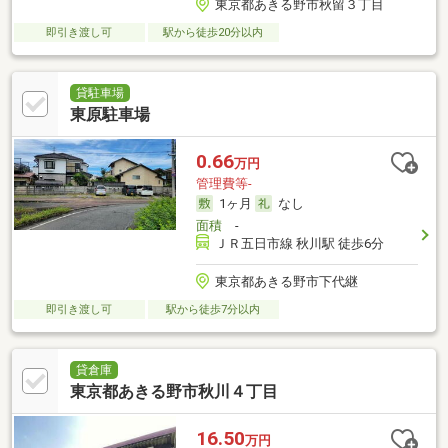
東京都あきる野市秋留３丁目
即引き渡し可
駅から徒歩20分以内
貸駐車場
東原駐車場
0.66
万円
管理費等-
1ヶ月
なし
面積
-
ＪＲ五日市線 秋川駅 徒歩6分
東京都あきる野市下代継
即引き渡し可
駅から徒歩7分以内
貸倉庫
東京都あきる野市秋川４丁目
16.50
万円