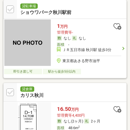
貸駐車場
ショウワパーク秋川駅前
1
万円
管理費等-
なし
なし
面積
-
ＪＲ五日市線 秋川駅 徒歩3分
東京都あきる野市油平
即引き渡し可
駅から徒歩5分以内
貸倉庫
カリス秋川
16.50
万円
管理費等4,400円
なし(2ヶ月)
2ヶ月
2
面積
48.6m