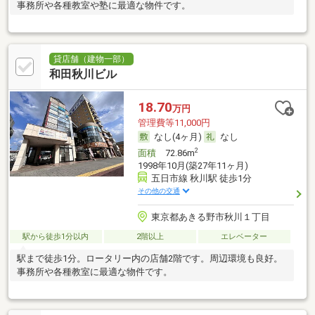
事務所や各種教室や塾に最適な物件です。
貸店舗（建物一部）
和田秋川ビル
18.70
万円
管理費等11,000円
なし(4ヶ月)
なし
2
面積
72.86m
1998年10月(築27年11ヶ月)
五日市線 秋川駅 徒歩1分
その他の交通
東京都あきる野市秋川１丁目
駅から徒歩1分以内
2階以上
エレベーター
駅まで徒歩1分。ロータリー内の店舗2階です。周辺環境も良好。
事務所や各種教室に最適な物件です。