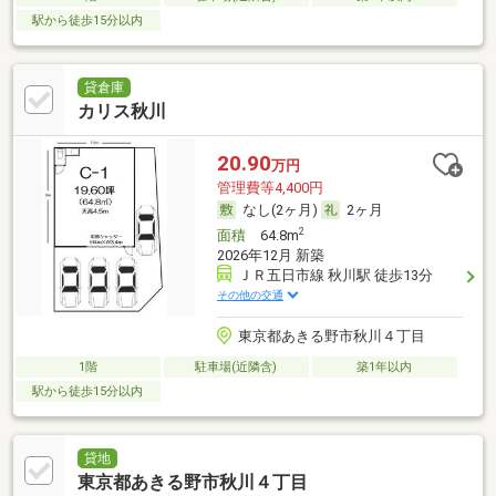
駅から徒歩15分以内
貸倉庫
カリス秋川
20.90
万円
管理費等4,400円
なし(2ヶ月)
2ヶ月
2
面積
64.8m
2026年12月 新築
ＪＲ五日市線 秋川駅 徒歩13分
その他の交通
東京都あきる野市秋川４丁目
1階
駐車場(近隣含)
築1年以内
駅から徒歩15分以内
貸地
東京都あきる野市秋川４丁目