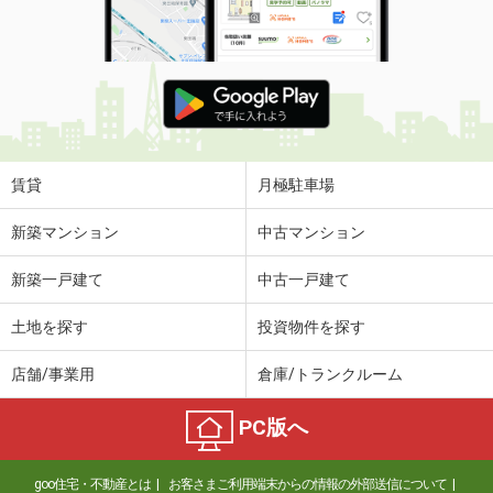
使用面積
170.72m²
三重県津市栄町４丁目
価 格
0.65万円
住 所
三重県津市栄町４丁目
物件種別
貸駐車場
使用面積
-
賃貸
月極駐車場
三重県津市栄町４丁目
新築マンション
中古マンション
価 格
0.65万円
新築一戸建て
中古一戸建て
住 所
三重県津市栄町４丁目
物件種別
貸駐車場
土地を探す
投資物件を探す
使用面積
-
店舗/事業用
倉庫/トランクルーム
三重県津市栄町４丁目
PC版へ
価 格
0.65万円
住 所
三重県津市栄町４丁目
goo住宅・不動産とは
お客さまご利用端末からの情報の外部送信について
物件種別
貸駐車場