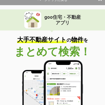
土地面積
227.61m²
三重県松阪市下村町
goo住宅・不動産
価 格
25.30万円
アプリ
住 所
三重県松阪市下村町
物件種別
貸店舗・事務所
使用面積
197.59m²
大手不動産サイト
物件
の
を
三重県松阪市下村町
まとめて検索！
価 格
25.30万円
住 所
三重県松阪市下村町
物件種別
貸倉庫
使用面積
197.59m²
三重県津市一志町田尻
価 格
15万円
住 所
三重県津市一志町田尻
物件種別
貸店舗