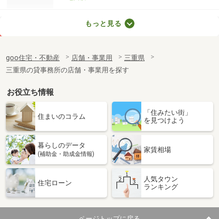
三重県四日市市大矢知町
もっと見る
価 格
11.10万円
住 所
三重県四日市市大矢知町
goo住宅・不動産
店舗・事業用
三重県
物件種別
貸地
三重県の貸事務所の店舗・事業用を探す
土地面積
991m²
お役立ち情報
三重県津市大門
「住みたい街」
価 格
52.80万円
住まいのコラム
を見つけよう
住 所
三重県津市大門
物件種別
貸店舗・事務所
暮らしのデータ
使用面積
230.46m²
家賃相場
(補助金・助成金情報)
三重県四日市市大字六呂見
人気タウン
住宅ローン
ランキング
価 格
8.80万円
住 所
三重県四日市市大字六呂見
物件種別
貸地
ページトップに戻る