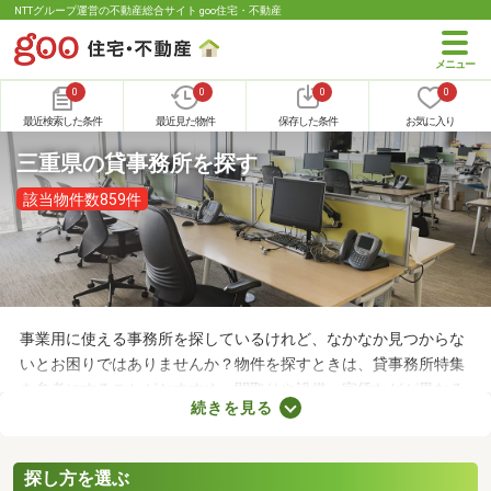
NTTグループ運営の不動産総合サイト goo住宅・不動産
0
0
0
0
最近検索した条件
最近見た物件
保存した条件
お気に入り
三重県の貸事務所を探す
該当物件数859件
事業用に使える事務所を探しているけれど、なかなか見つからな
いとお困りではありませんか？物件を探すときは、貸事務所特集
を参考にすることがおすすめ。間取りや設備、家賃などが異なる
続きを見る
さまざまな物件をまとめて見られるので、希望にあう事務所が見
つかりやすくなります。求める条件を満たす物件に出会うために
も、複数の事務所を比較してみましょう。
探し方を選ぶ