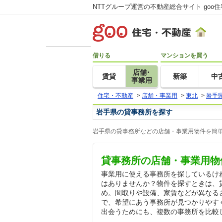
NTTグループ運営の不動産総合サイト goo
借りる
マンションを買う
店舗･
賃貸
新築
中
事業用
住宅・不動産
>
店舗・事業用
>
東北
>
岩手
岩手県の貸事務所を探す
岩手県の貸事務所などの店舗・事業用物件を簡単
貸事務所の店舗・事業用物
事業用に使える事務所を探しているけ
はありませんか？物件を探すときは、
め。間取りや設備、家賃などが異なる
で、希望にあう事務所が見つかりやす
出会うためにも、複数の事務所を比較