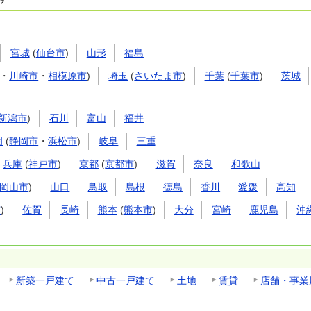
宮城
(
仙台市
)
山形
福島
・
川崎市
・
相模原市
)
埼玉
(
さいたま市
)
千葉
(
千葉市
)
茨城
新潟市
)
石川
富山
福井
岡
(
静岡市
・
浜松市
)
岐阜
三重
兵庫
(
神戸市
)
京都
(
京都市
)
滋賀
奈良
和歌山
岡山市
)
山口
鳥取
島根
徳島
香川
愛媛
高知
市
)
佐賀
長崎
熊本
(
熊本市
)
大分
宮崎
鹿児島
沖
新築一戸建て
中古一戸建て
土地
賃貸
店舗・事業