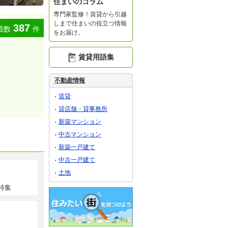
住まいのコラム
専門家監修！賃貸から引越
しまで住まいの役立つ情報
387
載数
件
をお届け。
賃貸用語集
不動産情報
賃貸
貸店舗・貸事務所
新築マンション
中古マンション
新築一戸建て
中古一戸建て
土地
特集