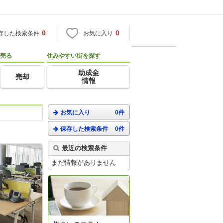
0
0
存した検索条件
お気に入り
売る
住みやすい街を探す
助成金
売却
情報
お気に入り
0件
保存した検索条件
0件
最近の検索条件
まだ情報がありません