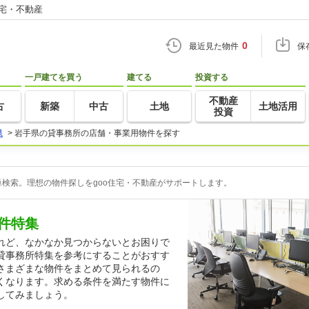
住宅・不動産
0
最近見た物件
保
一戸建てを買う
建てる
投資する
不動産
古
新築
中古
土地
土地活用
投資
県
>
岩手県の貸事務所の店舗・事業用物件を探す
検索。理想の物件探しをgoo住宅・不動産がサポートします。
件特集
れど、なかなか見つからないとお困りで
貸事務所特集を参考にすることがおすす
さまざまな物件をまとめて見られるの
くなります。求める条件を満たす物件に
してみましょう。