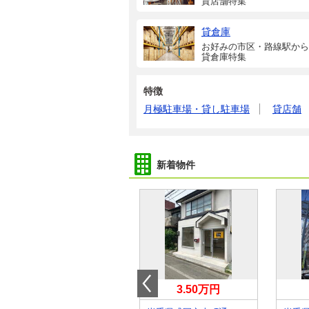
貸店舗特集
貸倉庫
お好みの市区・路線駅から
貸倉庫特集
特徴
月極駐車場・貸し駐車場
貸店舗
新着物件
0.88万円
3.50万円