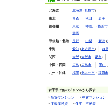
北海道
北海道
(
札幌市
)
東北
青森
秋田
岩手
首都圏
東京
神奈川
(
横浜市
群馬
甲信越・北陸
長野
山梨
新潟
(
東海
愛知
(
名古屋市
)
静
関西
大阪
(
大阪市
・
堺市
)
中国・四国
広島
(
広島市
)
岡山
(
九州・沖縄
福岡
(
北九州市
・
福岡
岩手県で他のジャンルから探す
新築マンション
中古マンション
不動産投資
住宅・不動産