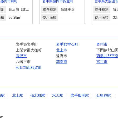
県盛岡市肴町
岩手県盛岡市鉈屋町
種別
貸店舗（建物一部）
物件種別
貸駐車場
物件種別
面積
56.28m²
使用面積
-
使用面積
33
岩手郡岩手町
岩手郡雫石町
奥州市
上閉伊郡大槌町
北上市
下閉伊郡山
滝沢市
遠野市
西磐井郡平
八幡平市
花巻市
宮古市
和賀郡西和賀町
山駅
北上駅
仙北町駅
水沢駅
岩手飯岡駅
石鳥谷駅
す