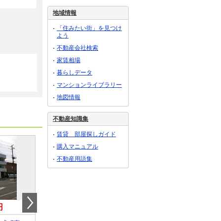
地域情報
「住みたい街」を見つけ
よう
不動産会社検索
家賃相場
暮らしデータ
マンションライブラリー
地図情報
不動産知識集
賃貸 部屋探しガイド
購入マニュアル
不動産用語集
円
15.37万円
0.50万円