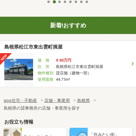
新着!おすすめ
島根県松江市東出雲町揖屋
価 格
9.90万円
住 所
島根県松江市東出雲町揖屋
物件種別
貸店舗（建物一部）
使用面積
44.71m²
goo住宅・不動産
店舗・事業用
島根県
島根県の貸事務所の店舗・事業用を探す
お役立ち情報
「住みたい街」