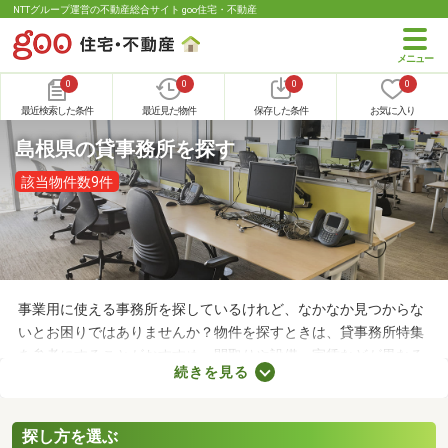
NTTグループ運営の不動産総合サイト goo住宅・不動産
0
0
0
0
最近検索した条件
最近見た物件
保存した条件
お気に入り
島根県の貸事務所を探す
該当物件数9件
事業用に使える事務所を探しているけれど、なかなか見つからな
いとお困りではありませんか？物件を探すときは、貸事務所特集
を参考にすることがおすすめ。間取りや設備、家賃などが異なる
続きを見る
さまざまな物件をまとめて見られるので、希望にあう事務所が見
つかりやすくなります。求める条件を満たす物件に出会うために
も、複数の事務所を比較してみましょう。
探し方を選ぶ