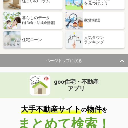
住まいのコラム
を見つけよう
暮らしのデータ
家賃相場
(補助金・助成金情報)
人気タウン
住宅ローン
ランキング
ページトップに戻る
goo住宅・不動産
アプリ
大手不動産サイト
物件
の
を
まとめて検索！