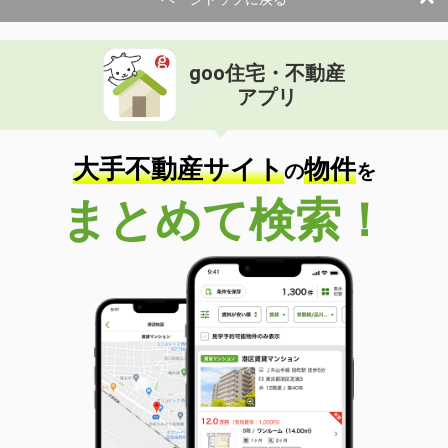
使用面積
96.09m²
千葉県市原市姉崎
goo住宅・不動産
価 格
6.38万円
アプリ
住 所
千葉県市原市姉崎
物件種別
貸店舗・事務所
使用面積
48.93m²
大手不動産サイト
物件
の
を
千葉県印西市船尾
まとめて検索！
価 格
13.78万円
住 所
千葉県印西市船尾
物件種別
貸店舗（建物一部）
使用面積
51.76m²
千葉県印西市船尾
価 格
31.63万円
住 所
千葉県印西市船尾
物件種別
貸店舗（建物一部）