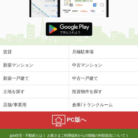
使用面積
158.4m²
千葉県千葉市中央区中央１丁目
価 格
49.59万円
住 所
千葉県千葉市中央区中央１丁目
物件種別
貸事務所
使用面積
175.3m²
賃貸
月極駐車場
千葉県千葉市中央区中央１丁目
新築マンション
中古マンション
価 格
22.21万円
新築一戸建て
中古一戸建て
住 所
千葉県千葉市中央区中央１丁目
物件種別
貸事務所
土地を探す
投資物件を探す
使用面積
78.51m²
店舗/事業用
倉庫/トランクルーム
千葉県千葉市中央区中央１丁目
PC版へ
価 格
20.44万円
住 所
千葉県千葉市中央区中央１丁目
goo住宅・不動産とは
お客さまご利用端末からの情報の外部送信について
物件種別
貸事務所