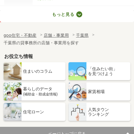
千葉県松戸市稔台７丁目
もっと見る
価 格
19.80万円
住 所
千葉県松戸市稔台７丁目
goo住宅・不動産
店舗・事業用
千葉県
物件種別
貸店舗（建物一部）
千葉県の貸事務所の店舗・事業用を探す
使用面積
44m²
お役立ち情報
千葉県松戸市新松戸南１丁目
「住みたい街」
価 格
11万円
住まいのコラム
を見つけよう
住 所
千葉県松戸市新松戸南１丁目
物件種別
貸店舗（建物一部）
暮らしのデータ
使用面積
35.67m²
家賃相場
(補助金・助成金情報)
千葉県船橋市西船４丁目
人気タウン
住宅ローン
ランキング
価 格
34.10万円
住 所
千葉県船橋市西船４丁目
物件種別
貸事務所
ページトップに戻る