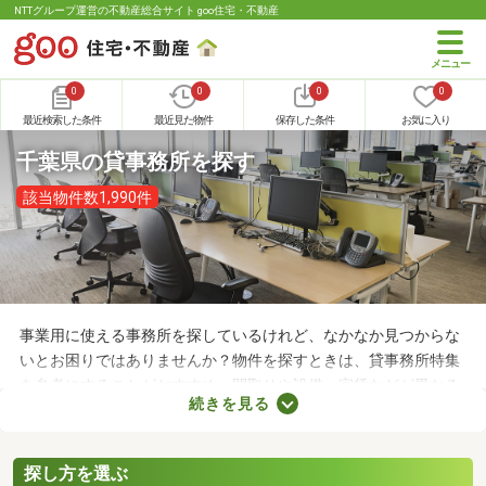
NTTグループ運営の不動産総合サイト goo住宅・不動産
0
0
0
0
最近検索した条件
最近見た物件
保存した条件
お気に入り
千葉県の貸事務所を探す
該当物件数1,990件
事業用に使える事務所を探しているけれど、なかなか見つからな
いとお困りではありませんか？物件を探すときは、貸事務所特集
を参考にすることがおすすめ。間取りや設備、家賃などが異なる
続きを見る
さまざまな物件をまとめて見られるので、希望にあう事務所が見
つかりやすくなります。求める条件を満たす物件に出会うために
も、複数の事務所を比較してみましょう。
探し方を選ぶ