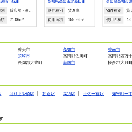
県須崎市緑町
高知県高知市北新田町
高知県高知市
種別
貸店舗・事務所
物件種別
貸倉庫
物件種別
面積
21.06m²
使用面積
158.26m²
使用面積
43
香美市
高知市
香南市
須崎市
高岡郡佐川町
高岡郡四万
長岡郡大豊町
南国市
幡多郡大月
駅
はりまや橋駅
朝倉駅
高須駅
土佐一宮駅
知寄町一
す