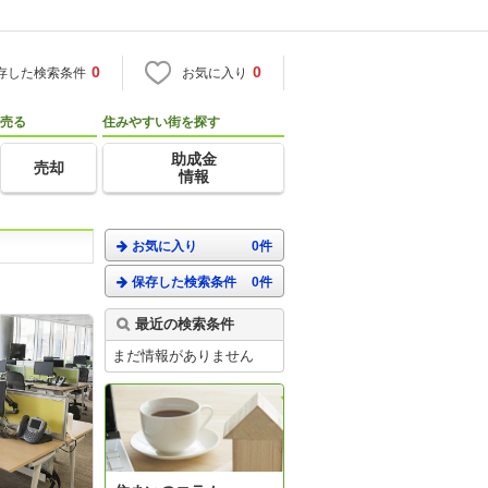
0
0
存した検索条件
お気に入り
売る
住みやすい街を探す
助成金
売却
情報
お気に入り
0件
保存した検索条件
0件
最近の検索条件
まだ情報がありません