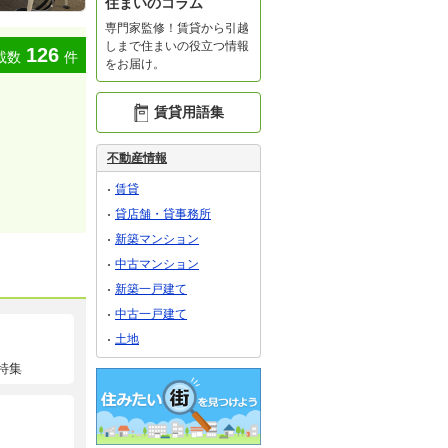
住まいのコラム
専門家監修！賃貸から引越
しまで住まいの役立つ情報
126
載数
件
をお届け。
賃貸用語集
不動産情報
賃貸
貸店舗・貸事務所
新築マンション
中古マンション
新築一戸建て
中古一戸建て
土地
特集