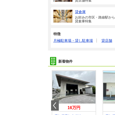
貸店舗特集
貸倉庫
お好みの市区・路線駅から
貸倉庫特集
特徴
月極駐車場・貸し駐車場
貸店舗
新着物件
6.60万円
16万円