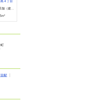
葛島４丁目
高知県高知市秦南町１丁目
高知県吾川郡いの町枝
貸店舗（建物一部）
物件種別
貸事務所
物件種別
貸地
.5m²
使用面積
54.24m²
土地面積
451m²
十町
町
丁目駅