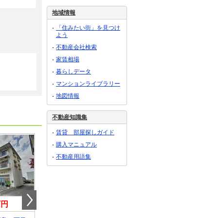
地域情報
「住みたい街」を見つけ
よう
不動産会社検索
家賃相場
暮らしデータ
マンションライブラリー
地図情報
不動産知識集
賃貸 部屋探しガイド
購入マニュアル
不動産用語集
万円
7.70万円
8万円