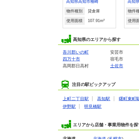
高知県高知市神田
高知県高知市種崎
高知
物件種別
貸倉庫
物件種別
貸倉庫
物件
使用面積
149.98m²
使用面積
107.91m²
使用
高知県のエリアから探す
吾川郡いの町
安芸市
四万十市
宿毛市
高岡郡日高村
土佐市
注目の駅ピックアップ
上町二丁目駅
高知駅
曙町東町
伊野駅
明見橋駅
エリアから店舗・事業用物件を探
北海道
北海道
(
札幌市
)