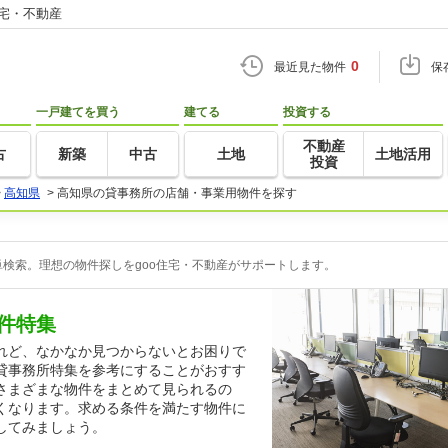
住宅・不動産
0
最近見た物件
保
一戸建てを買う
建てる
投資する
不動産
古
新築
中古
土地
土地活用
投資
>
高知県
>
高知県の貸事務所の店舗・事業用物件を探す
検索。理想の物件探しをgoo住宅・不動産がサポートします。
件特集
れど、なかなか見つからないとお困りで
貸事務所特集を参考にすることがおすす
さまざまな物件をまとめて見られるの
くなります。求める条件を満たす物件に
してみましょう。