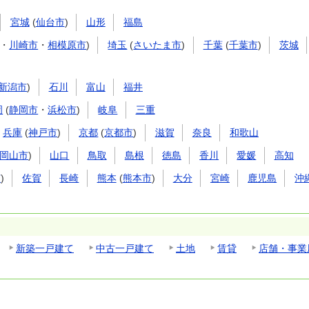
宮城
(
仙台市
)
山形
福島
・
川崎市
・
相模原市
)
埼玉
(
さいたま市
)
千葉
(
千葉市
)
茨城
新潟市
)
石川
富山
福井
岡
(
静岡市
・
浜松市
)
岐阜
三重
兵庫
(
神戸市
)
京都
(
京都市
)
滋賀
奈良
和歌山
岡山市
)
山口
鳥取
島根
徳島
香川
愛媛
高知
市
)
佐賀
長崎
熊本
(
熊本市
)
大分
宮崎
鹿児島
沖
新築一戸建て
中古一戸建て
土地
賃貸
店舗・事業