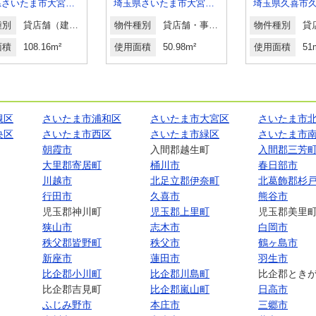
埼玉県さいたま市大宮区桜木町１丁目
埼玉県さいたま市大宮区吉敷町１丁目
種別
貸店舗（建物一部）
物件種別
貸店舗・事務所
物件種別
面積
108.16m²
使用面積
50.98m²
使用面積
51
槻区
さいたま市浦和区
さいたま市大宮区
さいたま市
央区
さいたま市西区
さいたま市緑区
さいたま市
朝霞市
入間郡越生町
入間郡三芳
大里郡寄居町
桶川市
春日部市
川越市
北足立郡伊奈町
北葛飾郡杉
行田市
久喜市
熊谷市
児玉郡神川町
児玉郡上里町
児玉郡美里
狭山市
志木市
白岡市
秩父郡皆野町
秩父市
鶴ヶ島市
新座市
蓮田市
羽生市
比企郡小川町
比企郡川島町
比企郡とき
比企郡吉見町
比企郡嵐山町
日高市
ふじみ野市
本庄市
三郷市