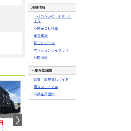
地域情報
「住みたい街」を見つけ
よう
不動産会社検索
家賃相場
暮らしデータ
マンションライブラリー
地図情報
不動産知識集
賃貸 部屋探しガイド
購入マニュアル
不動産用語集
円
22万円
24.20万円