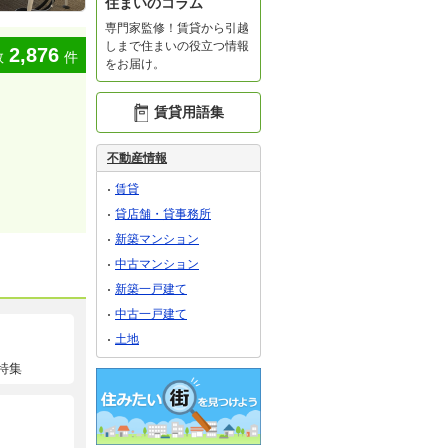
住まいのコラム
専門家監修！賃貸から引越
しまで住まいの役立つ情報
2,876
数
件
をお届け。
賃貸用語集
不動産情報
賃貸
貸店舗・貸事務所
新築マンション
中古マンション
新築一戸建て
中古一戸建て
土地
特集