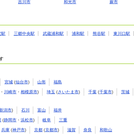
吉川市
和光市
蕨市
沢駅
三郷中央駅
武蔵浦和駅
浦和駅
熊谷駅
東川口駅
す
宮城
(
仙台市
)
山形
福島
・
川崎市
・
相模原市
)
埼玉
(
さいたま市
)
千葉
(
千葉市
)
茨城
新潟市
)
石川
富山
福井
岡
(
静岡市
・
浜松市
)
岐阜
三重
兵庫
(
神戸市
)
京都
(
京都市
)
滋賀
奈良
和歌山