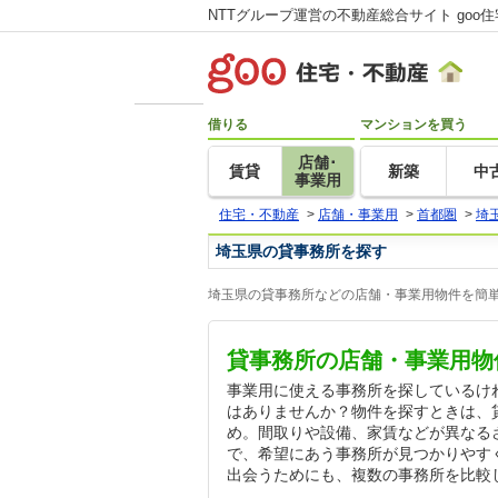
NTTグループ運営の不動産総合サイト goo
借りる
マンションを買う
店舗･
賃貸
新築
中
事業用
住宅・不動産
>
店舗・事業用
>
首都圏
>
埼
埼玉県の貸事務所を探す
埼玉県の貸事務所などの店舗・事業用物件を簡単
貸事務所の店舗・事業用物
事業用に使える事務所を探しているけ
はありませんか？物件を探すときは、
め。間取りや設備、家賃などが異なる
で、希望にあう事務所が見つかりやす
出会うためにも、複数の事務所を比較