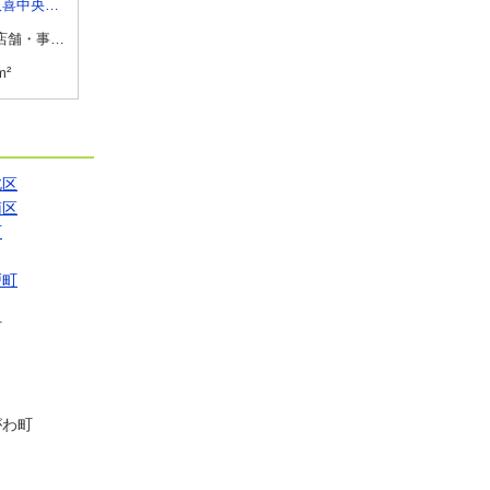
埼玉県久喜市久喜中央１丁目
埼玉県久喜市久喜中央１丁目
埼玉県狭山市入間川３
貸店舗・事務所
物件種別
貸店舗・事務所
物件種別
貸店舗
m²
使用面積
51m²
使用面積
202.1m²
北区
南区
町
戸町
町
がわ町