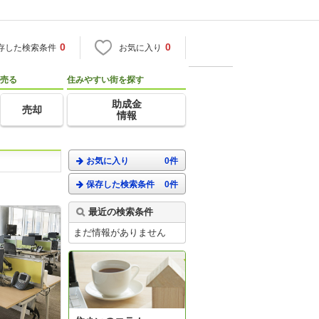
0
0
存した検索条件
お気に入り
売る
住みやすい街を探す
助成金
売却
情報
お気に入り
0件
保存した検索条件
0件
最近の検索条件
まだ情報がありません