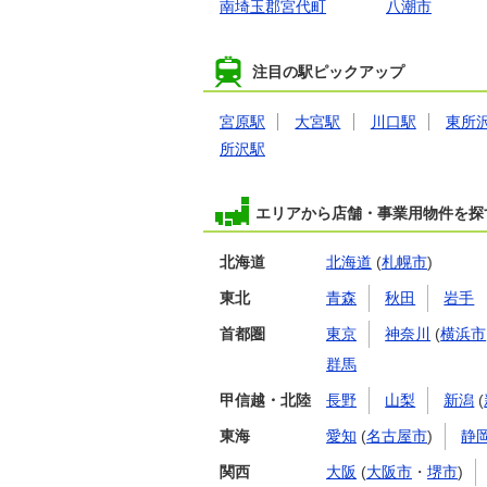
南埼玉郡宮代町
八潮市
注目の駅ピックアップ
宮原駅
大宮駅
川口駅
東所
所沢駅
エリアから店舗・事業用物件を探
北海道
北海道
(
札幌市
)
東北
青森
秋田
岩手
首都圏
東京
神奈川
(
横浜市
群馬
甲信越・北陸
長野
山梨
新潟
(
東海
愛知
(
名古屋市
)
静
関西
大阪
(
大阪市
・
堺市
)