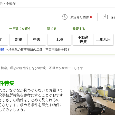
住宅・不動産
0
最近見た物件
保
一戸建てを買う
建てる
投資する
不動産
古
新築
中古
土地
土地活用
投資
玉県
>
埼玉県の貸事務所の店舗・事業用物件を探す
検索。理想の物件探しをgoo住宅・不動産がサポートします。
件特集
れど、なかなか見つからないとお困りで
貸事務所特集を参考にすることがおすす
さまざまな物件をまとめて見られるの
くなります。求める条件を満たす物件に
してみましょう。