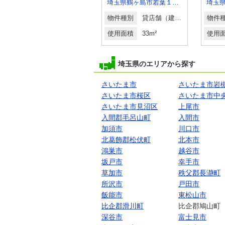
埼玉県日高市大字原宿
埼玉県鶴ヶ島市若葉１丁目
物件種別
貸事務所
物件種別
貸店舗（建物一部）
物件
使用面積
62.41m²
使用面積
33m²
使用
埼玉県のエリアから探す
さいたま市
さいたま市岩
さいたま市桜区
さいたま市中
さいたま市見沼区
上尾市
入間郡毛呂山町
入間市
加須市
川口市
北葛飾郡松伏町
北本市
鴻巣市
越谷市
坂戸市
幸手市
草加市
秩父郡長瀞町
所沢市
戸田市
飯能市
東松山市
比企郡滑川町
比企郡鳩山町
深谷市
富士見市