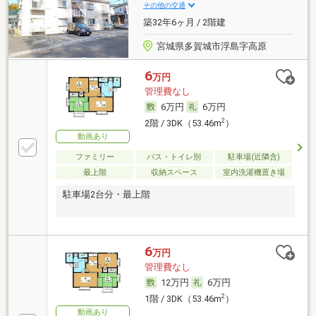
その他の交通
築32年6ヶ月 / 2階建
宮城県多賀城市浮島字高原
6
万円
管理費なし
6万円
6万円
2
2階 / 3DK（53.46m
）
動画あり
ファミリー
バス・トイレ別
駐車場(近隣含)
最上階
収納スペース
室内洗濯機置き場
駐車場2台分・最上階
6
万円
管理費なし
12万円
6万円
2
1階 / 3DK（53.46m
）
動画あり