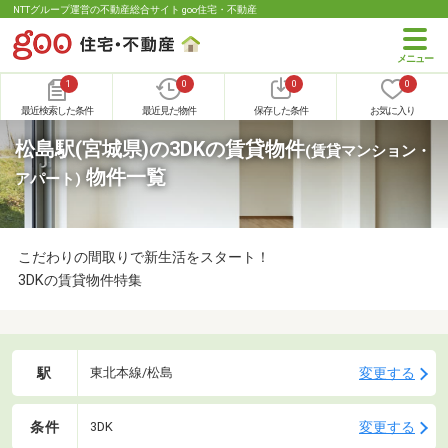
NTTグループ運営の不動産総合サイト goo住宅・不動産
1
0
0
0
最近検索した条件
最近見た物件
保存した条件
お気に入り
松島駅(宮城県)の3DKの賃貸物件
(賃貸マンション・
物件一覧
アパート)
こだわりの間取りで新生活をスタート！
3DKの賃貸物件特集
駅
変更する
東北本線/松島
条件
変更する
3DK