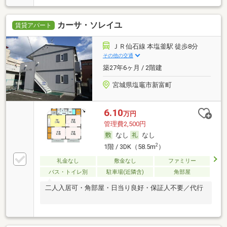
カーサ・ソレイユ
賃貸アパート
ＪＲ仙石線 本塩釜駅 徒歩8分
その他の交通
築27年6ヶ月 / 2階建
宮城県塩竈市新富町
6.10
万円
管理費2,500円
なし
なし
2
1階 / 3DK（58.5m
）
礼金なし
敷金なし
ファミリー
バス・トイレ別
駐車場(近隣含)
角部屋
二人入居可・角部屋・日当り良好・保証人不要／代行