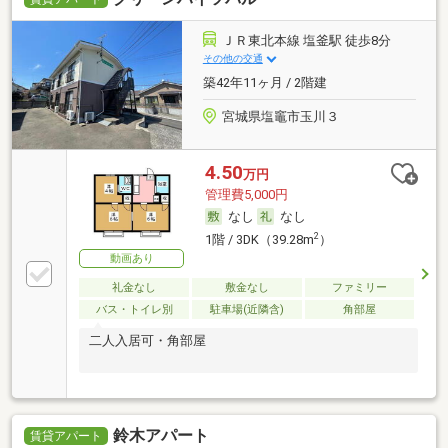
ＪＲ東北本線 塩釜駅 徒歩8分
その他の交通
築42年11ヶ月 / 2階建
宮城県塩竈市玉川３
4.50
万円
管理費5,000円
なし
なし
2
1階 / 3DK（39.28m
）
動画あり
礼金なし
敷金なし
ファミリー
バス・トイレ別
駐車場(近隣含)
角部屋
二人入居可・角部屋
鈴木アパート
賃貸アパート