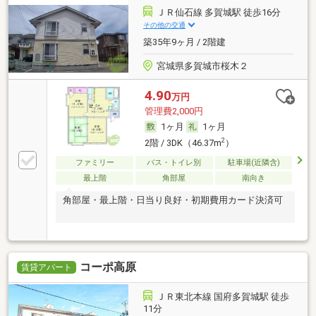
ＪＲ仙石線 多賀城駅 徒歩16分
その他の交通
築35年9ヶ月 / 2階建
宮城県多賀城市桜木２
4.90
万円
管理費2,000円
1ヶ月
1ヶ月
2
2階 / 3DK（46.37m
）
ファミリー
バス・トイレ別
駐車場(近隣含)
最上階
角部屋
南向き
角部屋・最上階・日当り良好・初期費用カード決済可
コーポ高原
賃貸アパート
ＪＲ東北本線 国府多賀城駅 徒歩
11分