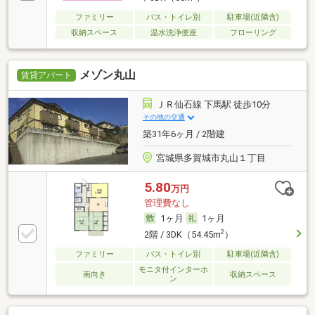
ファミリー
バス・トイレ別
駐車場(近隣含)
収納スペース
温水洗浄便座
フローリング
メゾン丸山
賃貸アパート
ＪＲ仙石線 下馬駅 徒歩10分
その他の交通
築31年6ヶ月 / 2階建
宮城県多賀城市丸山１丁目
5.80
万円
管理費なし
1ヶ月
1ヶ月
2
2階 / 3DK（54.45m
）
ファミリー
バス・トイレ別
駐車場(近隣含)
モニタ付インターホ
南向き
収納スペース
ン