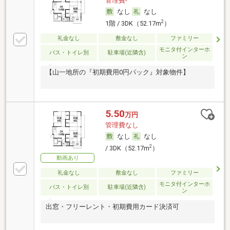
管理費-
なし
なし
2
1階 / 3DK（52.17m
）
礼金なし
敷金なし
ファミリー
モニタ付インターホ
バス・トイレ別
駐車場(近隣含)
ン
【山一地所の『初期費用0円パック』対象物件】
5.50
万円
管理費なし
なし
なし
2
/ 3DK（52.17m
）
動画あり
礼金なし
敷金なし
ファミリー
モニタ付インターホ
バス・トイレ別
駐車場(近隣含)
ン
出窓・フリーレント・初期費用カード決済可