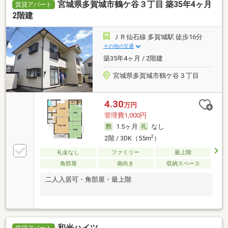
宮城県多賀城市鶴ケ谷３丁目 築35年4ヶ月
賃貸アパート
2階建
ＪＲ仙石線 多賀城駅 徒歩16分
その他の交通
築35年4ヶ月 / 2階建
宮城県多賀城市鶴ケ谷３丁目
4.30
万円
管理費1,000円
1.5ヶ月
なし
2
2階 / 3DK（55m
）
礼金なし
ファミリー
最上階
角部屋
南向き
収納スペース
二人入居可・角部屋・最上階
和光ハイツ
賃貸アパート