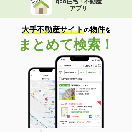
goo住宅・不動産
アプリ
大手不動産サイト
物件
の
を
まとめて検索！