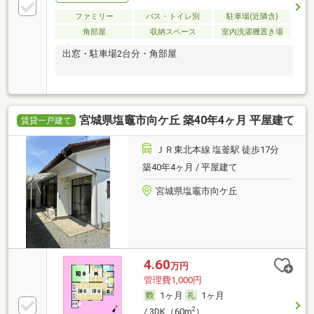
ファミリー
バス・トイレ別
駐車場(近隣含)
角部屋
収納スペース
室内洗濯機置き場
出窓・駐車場2台分・角部屋
宮城県塩竈市向ケ丘 築40年4ヶ月 平屋建て
賃貸一戸建て
ＪＲ東北本線 塩釜駅 徒歩17分
築40年4ヶ月 / 平屋建て
宮城県塩竈市向ケ丘
4.60
万円
管理費1,000円
1ヶ月
1ヶ月
2
/ 3DK（60m
）