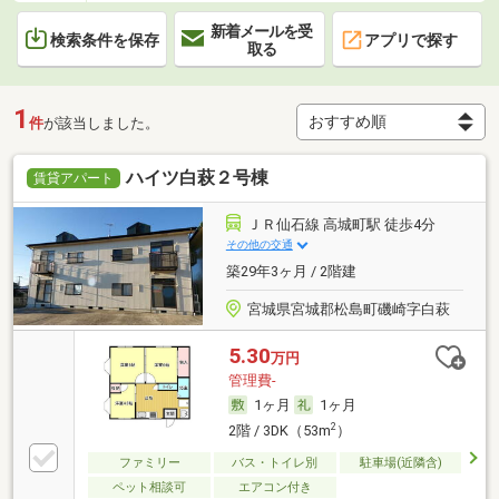
新着メールを受
検索条件を保存
アプリで探す
取る
1
件
が該当しました。
ハイツ白萩２号棟
賃貸アパート
ＪＲ仙石線 高城町駅 徒歩4分
その他の交通
築29年3ヶ月 / 2階建
宮城県宮城郡松島町磯崎字白萩
5.30
万円
管理費-
1ヶ月
1ヶ月
2
2階 / 3DK（53m
）
ファミリー
バス・トイレ別
駐車場(近隣含)
ペット相談可
エアコン付き