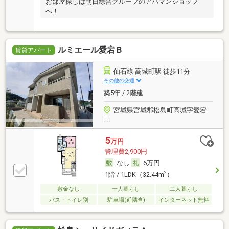
お部屋探しは朝日綜合グループのアパマンショップ
へ！
ルミエール愛宕Ｂ
賃貸アパート
仙石線 高城町駅 徒歩11分
その他の交通
築5年 / 2階建
宮城県宮城郡松島町高城字愛宕
二
5
万円
管理費2,900円
なし
6万円
2
1階 / 1LDK（32.44m
）
敷金なし
一人暮らし
二人暮らし
バス・トイレ別
駐車場(近隣含)
インターネット無料