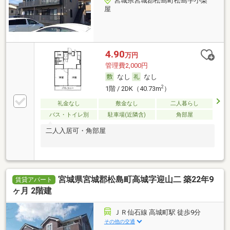
宮城県宮城郡松島町松島字小梨
屋
4.90
万円
管理費2,000円
なし
なし
2
1階 / 2DK（40.73m
）
礼金なし
敷金なし
二人暮らし
バス・トイレ別
駐車場(近隣含)
角部屋
二人入居可・角部屋
宮城県宮城郡松島町高城字迎山二 築22年9
賃貸アパート
ヶ月 2階建
ＪＲ仙石線 高城町駅 徒歩9分
その他の交通