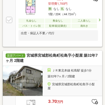
管理費1,700円
なし
なし
2
1階 / 2DK（44.72m
）
礼金なし
敷金なし
二人暮らし
バス・トイレ別
駐車場(近隣含)
南向き
出窓・保証人不要／代行
宮城県宮城郡松島町松島字小梨屋 築32年7
賃貸アパート
ヶ月 2階建
ＪＲ東北本線 松島駅 徒歩1分
築32年7ヶ月 / 2階建
宮城県宮城郡松島町松島字小梨
屋
3.70
万円