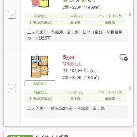
2ヶ月
なし
2
2階 / 2LDK（49.68m
）
礼金なし
二人暮らし
バス・トイレ別
駐車場(近隣含)
最上階
角部屋
二人入居可・角部屋・最上階・日当り良好・初期費用
カード決済可
5
万円
管理費なし
10万円
なし
2
2階 / 2LDK（48.6m
）
動画あり
礼金なし
二人暮らし
バス・トイレ別
駐車場(近隣含)
最上階
角部屋
二人入居可・駐車場2台分・角部屋・最上階