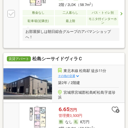
2
2階 / 2LDK（58.7m
）
敷金なし
二人暮らし
バス・トイレ別
モニタ付インターホ
駐車場(近隣含)
最上階
ン
お部屋探しは朝日綜合グループのアパマンショップ
へ！
松島シーサイドヴィラＣ
賃貸アパート
東北本線 松島駅 徒歩11分
その他の交通
築2年 / 2階建
宮城県宮城郡松島町松島字道珍
浜
6.65
万円
管理費3,500円
なし
8万円
2