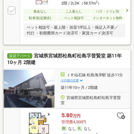
2
2階 / 2LDK（58.57m
）
敷金なし
二人暮らし
バス・トイレ別
駐車場(近隣含)
ペット相談可
インターネット無料
ペット相談可・最上階・浴室1坪以上・保証人不要／
代行 ・初期費用カード決済可・家賃カード決済可
宮城県宮城郡松島町松島字普賢堂 築11年
賃貸アパート
10ヶ月 2階建
ＪＲ仙石線 松島海岸駅 徒歩11分
その他の交通
築11年10ヶ月 / 2階建
宮城県宮城郡松島町松島字普賢
堂
5.80
万円
管理費4,500円
なし
なし