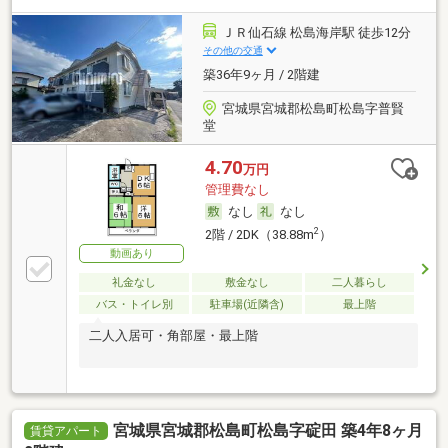
ＪＲ仙石線 松島海岸駅 徒歩12分
その他の交通
築36年9ヶ月 / 2階建
宮城県宮城郡松島町松島字普賢
堂
4.70
万円
管理費なし
なし
なし
2
2階 / 2DK（38.88m
）
動画あり
礼金なし
敷金なし
二人暮らし
バス・トイレ別
駐車場(近隣含)
最上階
二人入居可・角部屋・最上階
宮城県宮城郡松島町松島字碇田 築4年8ヶ月
賃貸アパート