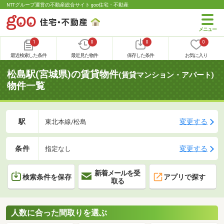
NTTグループ運営の不動産総合サイト goo住宅・不動産
1
0
0
0
最近検索した条件
最近見た物件
保存した条件
お気に入り
松島駅(宮城県)の賃貸物件
(賃貸マンション・アパート)
物件一覧
駅
変更する
東北本線/松島
条件
変更する
指定なし
新着メールを受
検索条件を保存
アプリで探す
取る
人数に合った間取りを選ぶ