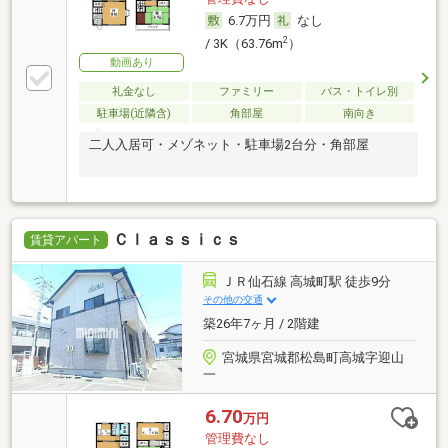
6.7万円
なし
2
/ 3K（63.76m
）
動画あり
礼金なし
ファミリー
バス・トイレ別
駐車場(近隣含)
角部屋
南向き
二人入居可・メゾネット・駐車場2台分・角部屋
Ｃｌａｓｓｉｃｓ
賃貸アパート
ＪＲ仙石線 高城町駅 徒歩9分
その他の交通
築26年7ヶ月 / 2階建
宮城県宮城郡松島町高城字迎山
一
6.70
万円
管理費なし