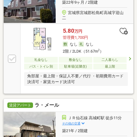
築22年9ヶ月 / 2階建
宮城県宮城郡松島町高城字迎山
二
5.80
万円
管理費1,700円
なし
なし
2
2階 / 2LDK（51.67m
）
礼金なし
敷金なし
二人暮らし
バス・トイレ別
駐車場(近隣含)
最上階
角部屋・最上階・保証人不要／代行 ・初期費用カード
決済可・家賃カード決済可
ラ・メール
賃貸アパート
ＪＲ仙石線 高城町駅 徒歩11分
その他の交通
築21年 / 2階建