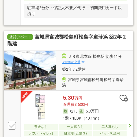
駐車場2台分・保証人不要／代行 ・初期費用カード決
済可
宮城県宮城郡松島町松島字道珍浜 築2年 2
賃貸アパート
階建
ＪＲ東北本線 松島駅 徒歩11分
その他の交通
築2年 / 2階建
宮城県宮城郡松島町松島字道珍
浜
5.30
万円
管理費3,500円
なし
6.3万円
2
1階 / 1LDK（40.1m
）
敷金なし
一人暮らし
二人暮らし
バス・トイレ別
駐車場(近隣含)
ペット相談可