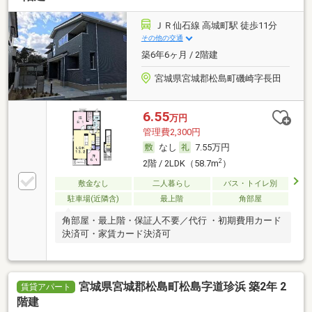
ＪＲ仙石線 高城町駅 徒歩11分
その他の交通
築6年6ヶ月 / 2階建
宮城県宮城郡松島町磯崎字長田
6.55
万円
管理費2,300円
なし
7.55万円
2
2階 / 2LDK（58.7m
）
敷金なし
二人暮らし
バス・トイレ別
駐車場(近隣含)
最上階
角部屋
角部屋・最上階・保証人不要／代行 ・初期費用カード
決済可・家賃カード決済可
宮城県宮城郡松島町松島字道珍浜 築2年 2
賃貸アパート
階建