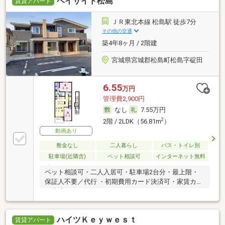
ベイサイド松島
賃貸アパート
ＪＲ東北本線 松島駅 徒歩7分
その他の交通
築4年8ヶ月 / 2階建
宮城県宮城郡松島町松島字碇田
6.55
万円
管理費2,900円
なし
7.55万円
2
2階 / 2LDK（56.81m
）
動画あり
敷金なし
二人暮らし
バス・トイレ別
駐車場(近隣含)
ペット相談可
インターネット無料
ペット相談可・二人入居可・駐車場2台分・最上階・
保証人不要／代行 ・初期費用カード決済可・家賃カー
ド決済可
ハイツＫｅｙｗｅｓｔ
賃貸アパート