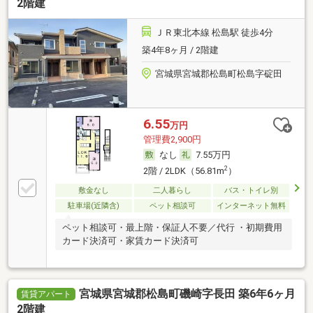
2階建
ＪＲ東北本線 松島駅 徒歩4分
築4年8ヶ月 / 2階建
宮城県宮城郡松島町松島字碇田
6.55
万円
管理費2,900円
なし
7.55万円
2
2階 / 2LDK（56.81m
）
敷金なし
二人暮らし
バス・トイレ別
駐車場(近隣含)
ペット相談可
インターネット無料
ペット相談可・最上階・保証人不要／代行 ・初期費用
カード決済可・家賃カード決済可
宮城県宮城郡松島町磯崎字長田 築6年6ヶ月
賃貸アパート
2階建