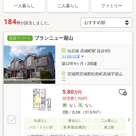
一人暮らし
二人暮らし
ファミリー
184
件
が該当しました。
ブランニュー迎山
賃貸アパート
仙石線 高城町駅 徒歩9分
その他の交通
築22年9ヶ月 / 2階建
宮城県宮城郡松島町高城字迎山
二
5.80
万円
管理費1,700円
なし
なし
2
2階 / 2LDK（51.67m
）
礼金なし
敷金なし
二人暮らし
バス・トイレ別
駐車場(近隣含)
最上階