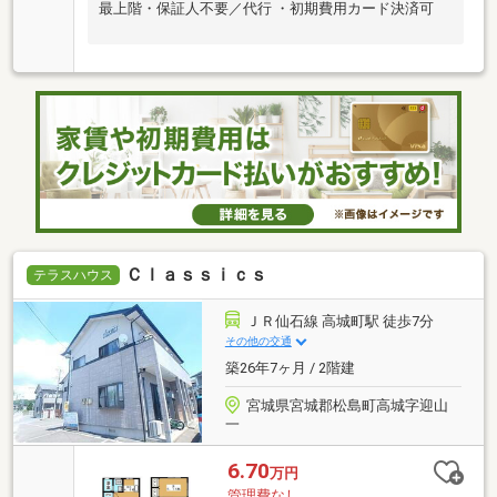
最上階・保証人不要／代行 ・初期費用カード決済可
Ｃｌａｓｓｉｃｓ
テラスハウス
ＪＲ仙石線 高城町駅 徒歩7分
その他の交通
築26年7ヶ月 / 2階建
宮城県宮城郡松島町高城字迎山
一
6.70
万円
管理費なし