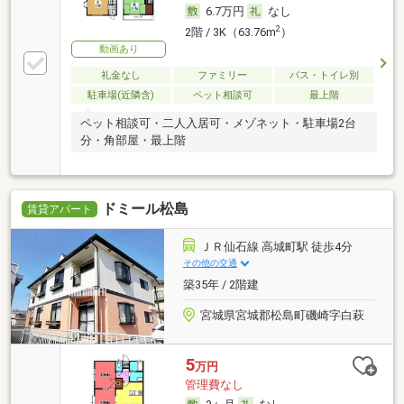
6.7万円
なし
2
2階 / 3K（63.76m
）
動画あり
礼金なし
ファミリー
バス・トイレ別
駐車場(近隣含)
ペット相談可
最上階
ペット相談可・二人入居可・メゾネット・駐車場2台
分・角部屋・最上階
ドミール松島
賃貸アパート
ＪＲ仙石線 高城町駅 徒歩4分
その他の交通
築35年 / 2階建
宮城県宮城郡松島町磯崎字白萩
5
万円
管理費なし