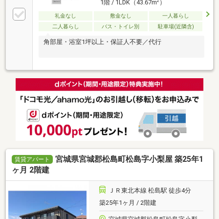
2
1階 / 1LDK（43.67m
）
礼金なし
敷金なし
一人暮らし
二人暮らし
バス・トイレ別
駐車場(近隣含)
角部屋・浴室1坪以上・保証人不要／代行
宮城県宮城郡松島町松島字小梨屋 築25年1
賃貸アパート
ヶ月 2階建
ＪＲ東北本線 松島駅 徒歩4分
築25年1ヶ月 / 2階建