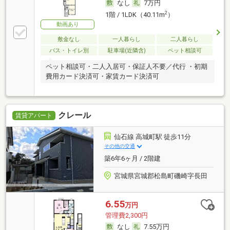
なし
7万円
2
1階 / 1LDK（40.11m
）
動画あり
敷金なし
一人暮らし
二人暮らし
バス・トイレ別
駐車場(近隣含)
ペット相談可
ペット相談可・二人入居可・保証人不要／代行 ・初期
費用カード決済可・家賃カード決済可
クレール
賃貸アパート
仙石線 高城町駅 徒歩11分
その他の交通
築6年6ヶ月 / 2階建
宮城県宮城郡松島町磯崎字長田
6.55
万円
管理費2,300円
なし
7.55万円