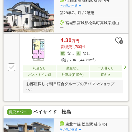
仙石線 高城町駅 徒歩14分
その他の交通
築28年7ヶ月 / 2階建
宮城県宮城郡松島町高城字迎山
一
4.30
万円
管理費1,700円
なし
なし
2
1階 / 2DK（44.72m
）
礼金なし
敷金なし
二人暮らし
バス・トイレ別
駐車場(近隣含)
南向き
お部屋探しは朝日綜合グループのアパマンショップ
へ！
ベイサイド 松島
賃貸アパート
東北本線 松島駅 徒歩4分
その他の交通