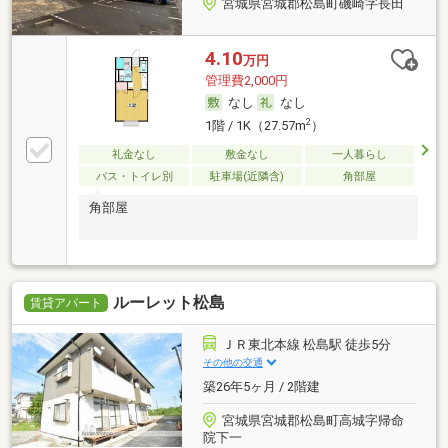
宮城県宮城郡松島町磯崎字長田
4.10
万円
管理費2,000円
なし
なし
2
1階 / 1K（27.57m
）
礼金なし
敷金なし
一人暮らし
バス・トイレ別
駐車場(近隣含)
角部屋
角部屋
ルーレット松島
賃貸アパート
ＪＲ東北本線 松島駅 徒歩5分
その他の交通
築26年5ヶ月 / 2階建
宮城県宮城郡松島町高城字帰命
院下一