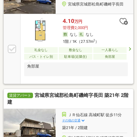
宮城県宮城郡松島町磯崎字長田
4.10
万円
管理費2,000円
なし
なし
2
1階 / 1K（27.57m
）
礼金なし
敷金なし
一人暮らし
バス・トイレ別
駐車場(近隣含)
角部屋
角部屋
宮城県宮城郡松島町磯崎字長田 築21年 2階
賃貸アパート
建
ＪＲ仙石線 高城町駅 徒歩11分
その他の交通
築21年 / 2階建