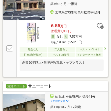
築4年8ヶ月 / 2階建
宮城県宮城郡松島町松島字碇田
6.55
万円
管理費2,900円
なし
7.55万円
2
2階 / 2LDK（56.81m
）
敷金なし
二人暮らし
バス・トイレ別
駐車場(近隣含)
ペット相談可
インターネット無料
創業50年以上×管理戸数東北トップクラス！
サニーコート
賃貸アパート
仙石線 松島海岸駅 徒歩11分
その他の交通
築11年10ヶ月 / 2階建