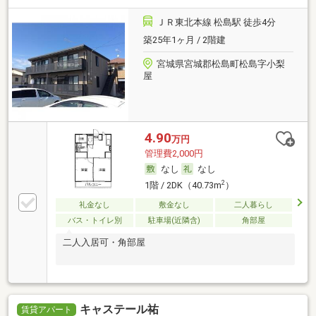
ＪＲ東北本線 松島駅 徒歩4分
築25年1ヶ月 / 2階建
宮城県宮城郡松島町松島字小梨
屋
4.90
万円
管理費2,000円
なし
なし
2
1階 / 2DK（40.73m
）
礼金なし
敷金なし
二人暮らし
バス・トイレ別
駐車場(近隣含)
角部屋
二人入居可・角部屋
キャステール祐
賃貸アパート