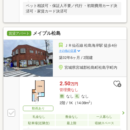
ペット相談可・保証人不要／代行 ・初期費用カード決
済可・家賃カード決済可
メイプル松島
賃貸アパート
ＪＲ仙石線 松島海岸駅 徒歩4分
その他の交通
築32年6ヶ月 / 2階建
宮城県宮城郡松島町松島字町内
2.50
万円
管理費なし
なし
なし
2
2階 / 1K（14.08m
）
動画あり
礼金なし
敷金なし
一人暮らし
駐車場(近隣含)
最上階
収納スペース