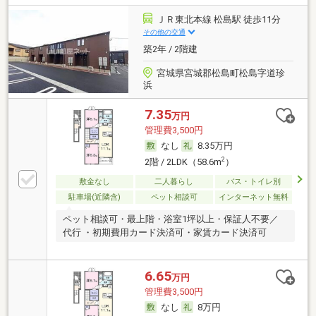
ＪＲ東北本線 松島駅 徒歩11分
その他の交通
築2年 / 2階建
宮城県宮城郡松島町松島字道珍
浜
7.35
万円
管理費3,500円
なし
8.35万円
2
2階 / 2LDK（58.6m
）
敷金なし
二人暮らし
バス・トイレ別
駐車場(近隣含)
ペット相談可
インターネット無料
ペット相談可・最上階・浴室1坪以上・保証人不要／
代行 ・初期費用カード決済可・家賃カード決済可
6.65
万円
管理費3,500円
なし
8万円