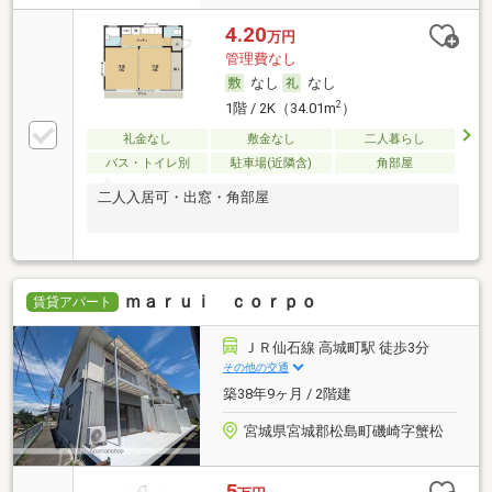
4.20
万円
管理費なし
なし
なし
2
1階 / 2K（34.01m
）
礼金なし
敷金なし
二人暮らし
バス・トイレ別
駐車場(近隣含)
角部屋
二人入居可・出窓・角部屋
ｍａｒｕｉ ｃｏｒｐｏ
賃貸アパート
ＪＲ仙石線 高城町駅 徒歩3分
その他の交通
築38年9ヶ月 / 2階建
宮城県宮城郡松島町磯崎字蟹松
5