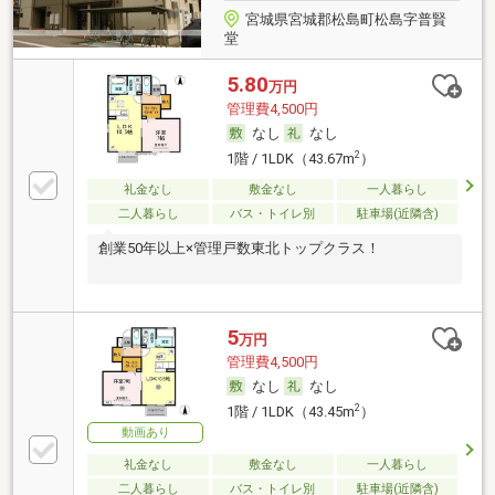
宮城県宮城郡松島町松島字普賢
堂
5.80
万円
管理費4,500円
なし
なし
2
1階 / 1LDK（43.67m
）
礼金なし
敷金なし
一人暮らし
二人暮らし
バス・トイレ別
駐車場(近隣含)
創業50年以上×管理戸数東北トップクラス！
5
万円
管理費4,500円
なし
なし
2
1階 / 1LDK（43.45m
）
動画あり
礼金なし
敷金なし
一人暮らし
二人暮らし
バス・トイレ別
駐車場(近隣含)