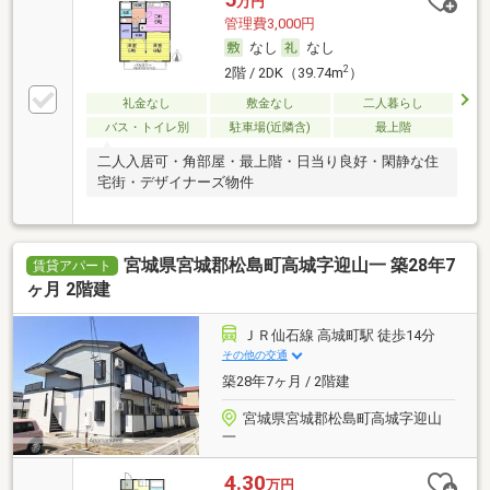
万円
管理費3,000円
なし
なし
2
2階 / 2DK（39.74m
）
礼金なし
敷金なし
二人暮らし
バス・トイレ別
駐車場(近隣含)
最上階
二人入居可・角部屋・最上階・日当り良好・閑静な住
宅街・デザイナーズ物件
宮城県宮城郡松島町高城字迎山一 築28年7
賃貸アパート
ヶ月 2階建
ＪＲ仙石線 高城町駅 徒歩14分
その他の交通
築28年7ヶ月 / 2階建
宮城県宮城郡松島町高城字迎山
一
4.30
万円