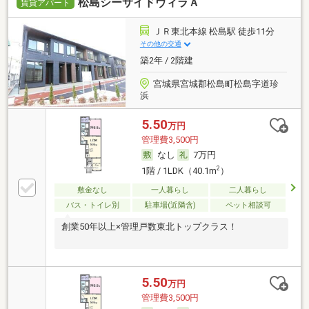
松島シーサイドヴィラＡ
賃貸アパート
ＪＲ東北本線 松島駅 徒歩11分
その他の交通
築2年 / 2階建
宮城県宮城郡松島町松島字道珍
浜
5.50
万円
管理費3,500円
なし
7万円
2
1階 / 1LDK（40.1m
）
敷金なし
一人暮らし
二人暮らし
バス・トイレ別
駐車場(近隣含)
ペット相談可
創業50年以上×管理戸数東北トップクラス！
5.50
万円
管理費3,500円