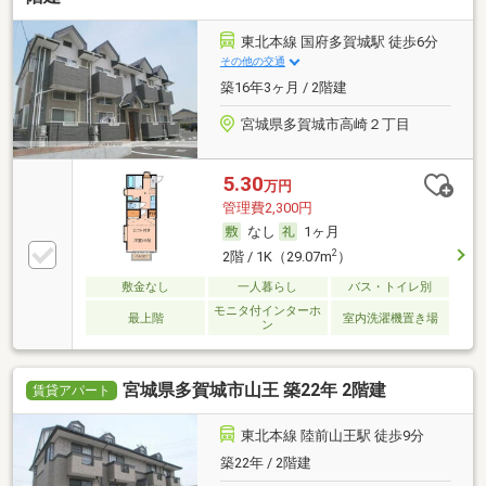
東北本線 国府多賀城駅 徒歩6分
その他の交通
築16年3ヶ月 / 2階建
宮城県多賀城市高崎２丁目
5.30
万円
管理費2,300円
なし
1ヶ月
2
2階 / 1K（29.07m
）
敷金なし
一人暮らし
バス・トイレ別
モニタ付インターホ
最上階
室内洗濯機置き場
ン
宮城県多賀城市山王 築22年 2階建
賃貸アパート
東北本線 陸前山王駅 徒歩9分
築22年 / 2階建