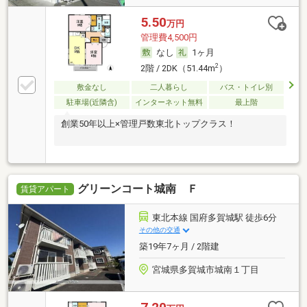
5.50
万円
管理費4,500円
なし
1ヶ月
2
2階 / 2DK（51.44m
）
敷金なし
二人暮らし
バス・トイレ別
駐車場(近隣含)
インターネット無料
最上階
創業50年以上×管理戸数東北トップクラス！
グリーンコート城南 Ｆ
賃貸アパート
東北本線 国府多賀城駅 徒歩6分
その他の交通
築19年7ヶ月 / 2階建
宮城県多賀城市城南１丁目