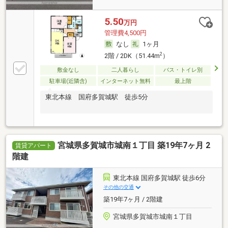
5.50
万円
管理費4,500円
なし
1ヶ月
2
2階 / 2DK（51.44m
）
敷金なし
二人暮らし
バス・トイレ別
駐車場(近隣含)
インターネット無料
最上階
東北本線 国府多賀城駅 徒歩5分
宮城県多賀城市城南１丁目 築19年7ヶ月 2
賃貸アパート
階建
東北本線 国府多賀城駅 徒歩6分
その他の交通
築19年7ヶ月 / 2階建
宮城県多賀城市城南１丁目