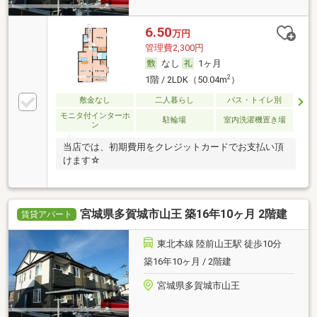
6.50
万円
管理費2,300円
なし
1ヶ月
2
1階 / 2LDK（50.04m
）
敷金なし
二人暮らし
バス・トイレ別
モニタ付インターホ
駐輪場
室内洗濯機置き場
ン
当店では、初期費用をクレジットカードでお支払い頂
けます☆
宮城県多賀城市山王 築16年10ヶ月 2階建
賃貸アパート
東北本線 陸前山王駅 徒歩10分
築16年10ヶ月 / 2階建
宮城県多賀城市山王