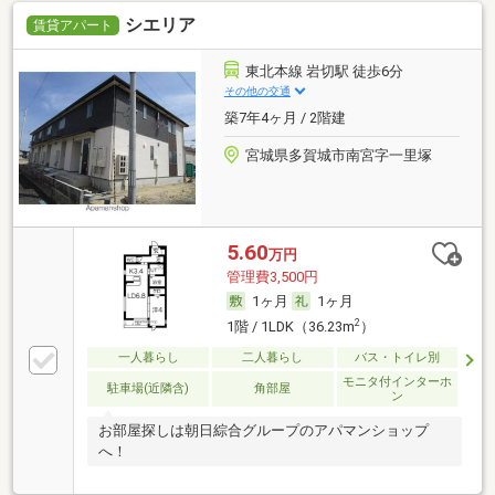
シエリア
賃貸アパート
東北本線 岩切駅 徒歩6分
その他の交通
築7年4ヶ月 / 2階建
宮城県多賀城市南宮字一里塚
5.60
万円
管理費3,500円
1ヶ月
1ヶ月
2
1階 / 1LDK（36.23m
）
一人暮らし
二人暮らし
バス・トイレ別
モニタ付インターホ
駐車場(近隣含)
角部屋
ン
お部屋探しは朝日綜合グループのアパマンショップ
へ！