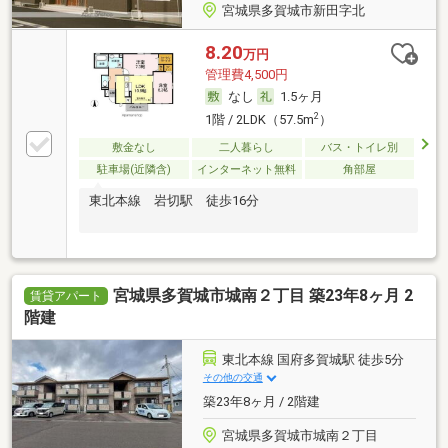
宮城県多賀城市新田字北
8.20
万円
管理費4,500円
なし
1.5ヶ月
2
1階 / 2LDK（57.5m
）
敷金なし
二人暮らし
バス・トイレ別
駐車場(近隣含)
インターネット無料
角部屋
東北本線 岩切駅 徒歩16分
宮城県多賀城市城南２丁目 築23年8ヶ月 2
賃貸アパート
階建
東北本線 国府多賀城駅 徒歩5分
その他の交通
築23年8ヶ月 / 2階建
宮城県多賀城市城南２丁目