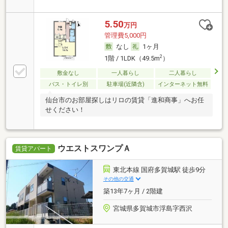
5.50
万円
管理費5,000円
なし
1ヶ月
2
1階 / 1LDK（49.5m
）
敷金なし
一人暮らし
二人暮らし
バス・トイレ別
駐車場(近隣含)
インターネット無料
仙台市のお部屋探しはリロの賃貸「進和商事」へお任
せください！
ウエストスワンプＡ
賃貸アパート
東北本線 国府多賀城駅 徒歩9分
その他の交通
築13年7ヶ月 / 2階建
宮城県多賀城市浮島字西沢