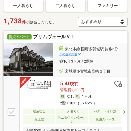
一人暮らし
二人暮らし
ファミリー
1,738
件
が該当しました。
プリムヴェールＶＩ
賃貸アパート
東北本線 国府多賀城駅 徒歩6分
その他の交通
築16年3ヶ月 / 2階建
宮城県多賀城市高崎２丁目
5.40
万円
管理費2,300円
なし
1ヶ月
2
2階 / 1DK（36.45m
）
敷金なし
一人暮らし
バス・トイレ別
モニタ付インターホ
最上階
収納スペース
ン
創業50年以上×管理戸数東北トップクラス！