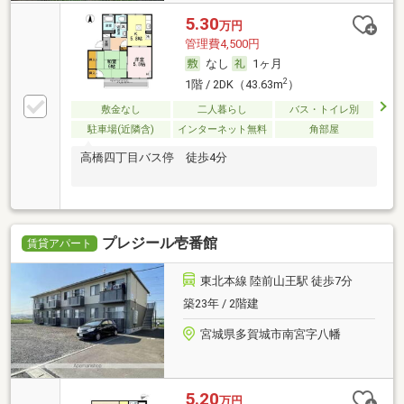
5.30
万円
管理費4,500円
なし
1ヶ月
2
1階 / 2DK（43.63m
）
敷金なし
二人暮らし
バス・トイレ別
駐車場(近隣含)
インターネット無料
角部屋
高橋四丁目バス停 徒歩4分
プレジール壱番館
賃貸アパート
東北本線 陸前山王駅 徒歩7分
築23年 / 2階建
宮城県多賀城市南宮字八幡
5.20
万円