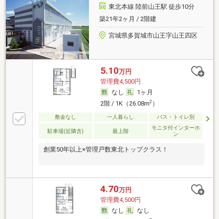
東北本線 陸前山王駅 徒歩10分
築21年2ヶ月 / 2階建
宮城県多賀城市山王字山王四区
5.10
万円
管理費4,500円
なし
1ヶ月
2
2階 / 1K（26.08m
）
敷金なし
一人暮らし
バス・トイレ別
モニタ付インターホ
駐車場(近隣含)
最上階
ン
創業50年以上×管理戸数東北トップクラス！
4.70
万円
管理費4,500円
なし
なし