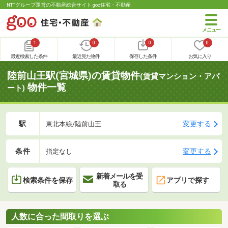
NTTグループ運営の不動産総合サイト goo住宅・不動産
1
0
0
0
最近検索した条件
最近見た物件
保存した条件
お気に入り
陸前山王駅(宮城県)の賃貸物件
(賃貸マンション・アパ
物件一覧
ート)
駅
変更する
東北本線/陸前山王
条件
変更する
指定なし
新着メールを受
検索条件を保存
アプリで探す
取る
人数に合った間取りを選ぶ