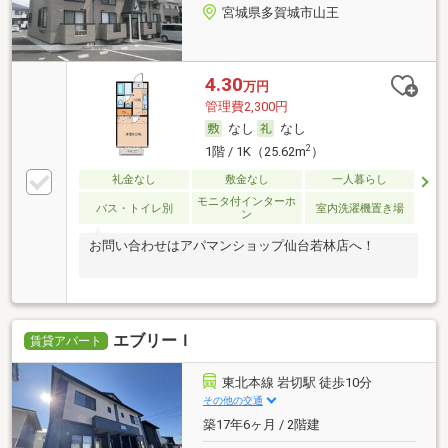
宮城県多賀城市山王
4.30
万円
管理費2,300円
なし
なし
2
1階 / 1K（25.62m
）
礼金なし
敷金なし
一人暮らし
モニタ付インターホ
バス・トイレ別
室内洗濯機置き場
ン
お問い合わせはアパマンショップ仙台若林店へ！
エブリーＩ
賃貸アパート
東北本線 岩切駅 徒歩10分
その他の交通
築17年6ヶ月 / 2階建