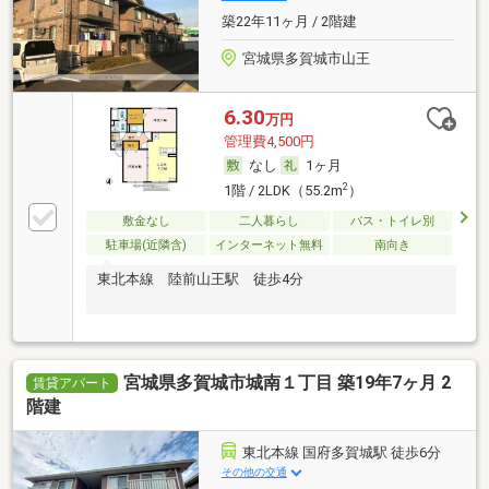
築22年11ヶ月 / 2階建
宮城県多賀城市山王
6.30
万円
管理費4,500円
なし
1ヶ月
2
1階 / 2LDK（55.2m
）
敷金なし
二人暮らし
バス・トイレ別
駐車場(近隣含)
インターネット無料
南向き
東北本線 陸前山王駅 徒歩4分
宮城県多賀城市城南１丁目 築19年7ヶ月 2
賃貸アパート
階建
東北本線 国府多賀城駅 徒歩6分
その他の交通