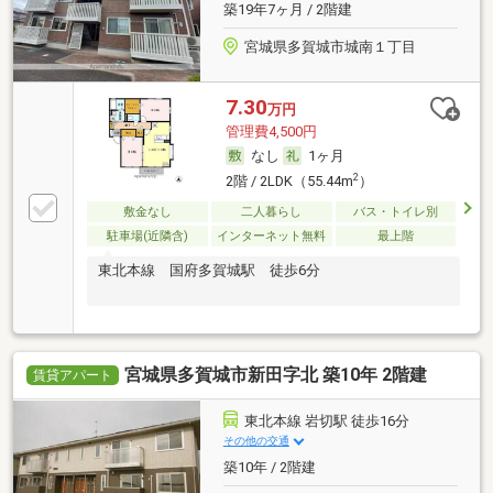
築19年7ヶ月 / 2階建
宮城県多賀城市城南１丁目
7.30
万円
管理費4,500円
なし
1ヶ月
2
2階 / 2LDK（55.44m
）
敷金なし
二人暮らし
バス・トイレ別
駐車場(近隣含)
インターネット無料
最上階
東北本線 国府多賀城駅 徒歩6分
宮城県多賀城市新田字北 築10年 2階建
賃貸アパート
東北本線 岩切駅 徒歩16分
その他の交通
築10年 / 2階建