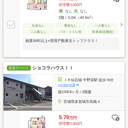
管理費5,000円
なし
なし
2
2階 / 1LDK（49.5m
）
礼金なし
敷金なし
一人暮らし
二人暮らし
バス・トイレ別
駐車場(近隣含)
創業50年以上×管理戸数東北トップクラス！
ショコラハウスＩＩ
賃貸アパート
ＪＲ仙石線 中野栄駅 徒歩16分
その他の交通
築25年8ヶ月 / 2階建
宮城県多賀城市高橋４
5.70
万円
管理費3,000円