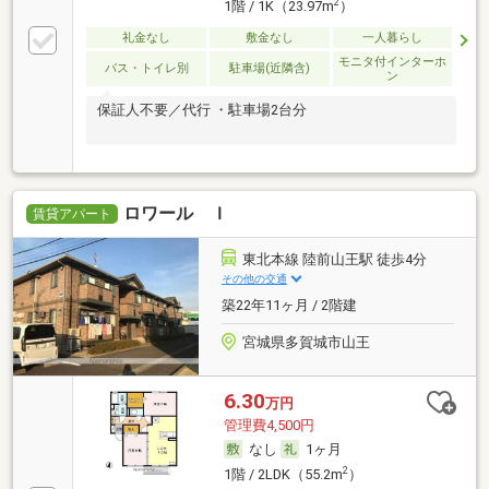
2
1階 / 1K（23.97m
）
礼金なし
敷金なし
一人暮らし
モニタ付インターホ
バス・トイレ別
駐車場(近隣含)
ン
保証人不要／代行 ・駐車場2台分
ロワール Ｉ
賃貸アパート
東北本線 陸前山王駅 徒歩4分
その他の交通
築22年11ヶ月 / 2階建
宮城県多賀城市山王
6.30
万円
管理費4,500円
なし
1ヶ月
2
1階 / 2LDK（55.2m
）