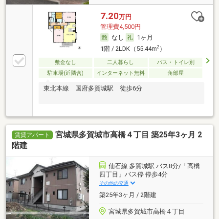
7.20
万円
管理費4,500円
なし
1ヶ月
2
1階 / 2LDK（55.44m
）
敷金なし
二人暮らし
バス・トイレ別
駐車場(近隣含)
インターネット無料
角部屋
東北本線 国府多賀城駅 徒歩6分
宮城県多賀城市高橋４丁目 築25年3ヶ月 2
賃貸アパート
階建
仙石線 多賀城駅 バス8分/「高橋
四丁目」バス停 停歩4分
その他の交通
築25年3ヶ月 / 2階建
宮城県多賀城市高橋４丁目