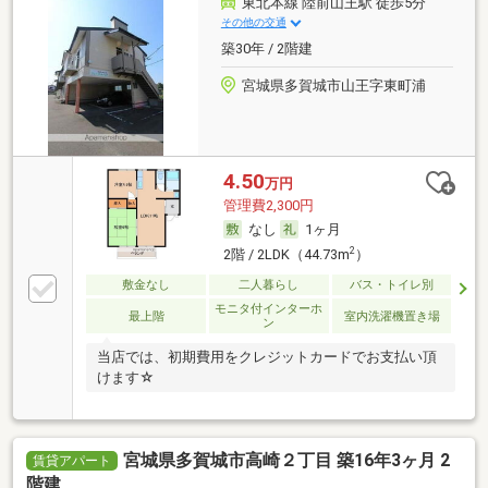
東北本線 陸前山王駅 徒歩5分
その他の交通
築30年 / 2階建
宮城県多賀城市山王字東町浦
4.50
万円
管理費2,300円
なし
1ヶ月
2
2階 / 2LDK（44.73m
）
敷金なし
二人暮らし
バス・トイレ別
モニタ付インターホ
最上階
室内洗濯機置き場
ン
当店では、初期費用をクレジットカードでお支払い頂
けます☆
宮城県多賀城市高崎２丁目 築16年3ヶ月 2
賃貸アパート
階建