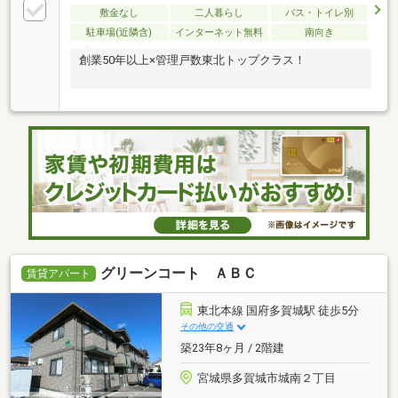
敷金なし
二人暮らし
バス・トイレ別
駐車場(近隣含)
インターネット無料
南向き
創業50年以上×管理戸数東北トップクラス！
グリーンコート ＡＢＣ
賃貸アパート
東北本線 国府多賀城駅 徒歩5分
その他の交通
築23年8ヶ月 / 2階建
宮城県多賀城市城南２丁目