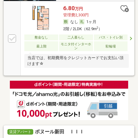
6.80
万円
管理費2,300円
なし
1ヶ月
2
2階 / 2LDK（62.9m
）
敷金なし
二人暮らし
バス・トイレ別
モニタ付インターホ
最上階
駐輪場
ン
当店では、初期費用をクレジットカードでお支払い頂
けます☆
ボヌール新田 ＩＩＩ
賃貸アパート