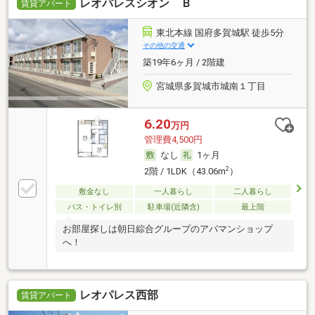
レオパレスシオン Ｂ
賃貸アパート
東北本線 国府多賀城駅 徒歩5分
その他の交通
築19年6ヶ月 / 2階建
宮城県多賀城市城南１丁目
6.20
万円
管理費4,500円
なし
1ヶ月
2
2階 / 1LDK（43.06m
）
敷金なし
一人暮らし
二人暮らし
バス・トイレ別
駐車場(近隣含)
最上階
お部屋探しは朝日綜合グループのアパマンショップ
へ！
レオパレス西部
賃貸アパート