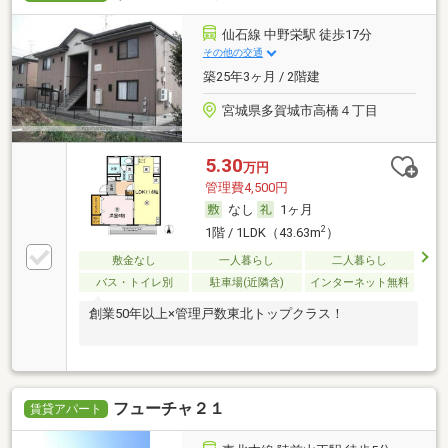
仙石線 中野栄駅 徒歩17分
その他の交通
築25年3ヶ月 / 2階建
宮城県多賀城市高橋４丁目
5.30
万円
管理費4,500円
なし
1ヶ月
2
1階 / 1LDK（43.63m
）
敷金なし
一人暮らし
二人暮らし
バス・トイレ別
駐車場(近隣含)
インターネット無料
創業50年以上×管理戸数東北トップクラス！
フューチャ２１
賃貸アパート