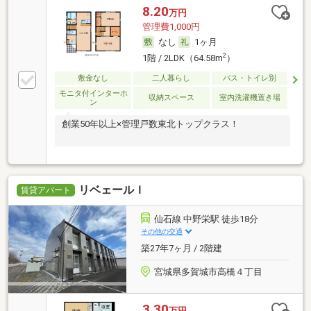
8.20
万円
管理費1,000円
なし
1ヶ月
2
1階 / 2LDK（64.58m
）
敷金なし
二人暮らし
バス・トイレ別
モニタ付インターホ
収納スペース
室内洗濯機置き場
ン
創業50年以上×管理戸数東北トップクラス！
リベェールＩ
賃貸アパート
仙石線 中野栄駅 徒歩18分
その他の交通
築27年7ヶ月 / 2階建
宮城県多賀城市高橋４丁目
3.30
万円