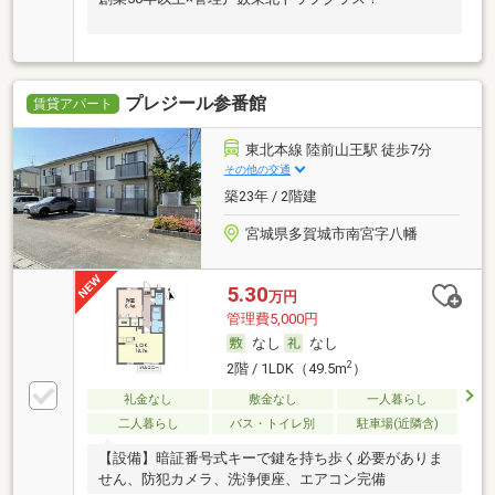
プレジール参番館
賃貸アパート
東北本線 陸前山王駅 徒歩7分
その他の交通
築23年 / 2階建
宮城県多賀城市南宮字八幡
5.30
万円
管理費5,000円
なし
なし
2
2階 / 1LDK（49.5m
）
礼金なし
敷金なし
一人暮らし
二人暮らし
バス・トイレ別
駐車場(近隣含)
【設備】暗証番号式キーで鍵を持ち歩く必要がありま
せん、防犯カメラ、洗浄便座、エアコン完備