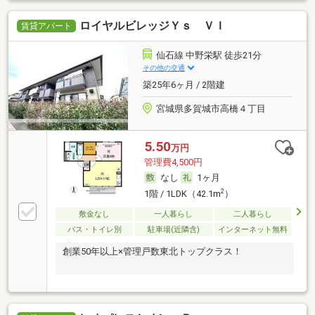
ロイヤルビレッジＹｓ ＶＩ
賃貸アパート
仙石線 中野栄駅 徒歩21分
その他の交通
築25年6ヶ月 / 2階建
宮城県多賀城市高橋４丁目
5.50
万円
管理費4,500円
なし
1ヶ月
2
1階 / 1LDK（42.1m
）
敷金なし
一人暮らし
二人暮らし
バス・トイレ別
駐車場(近隣含)
インターネット無料
創業50年以上×管理戸数東北トップクラス！