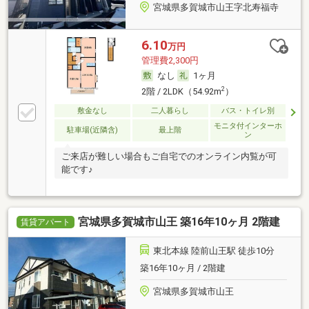
宮城県多賀城市山王字北寿福寺
6.10
万円
管理費2,300円
なし
1ヶ月
2
2階 / 2LDK（54.92m
）
敷金なし
二人暮らし
バス・トイレ別
モニタ付インターホ
駐車場(近隣含)
最上階
ン
ご来店が難しい場合もご自宅でのオンライン内覧が可
能です♪
宮城県多賀城市山王 築16年10ヶ月 2階建
賃貸アパート
東北本線 陸前山王駅 徒歩10分
築16年10ヶ月 / 2階建
宮城県多賀城市山王