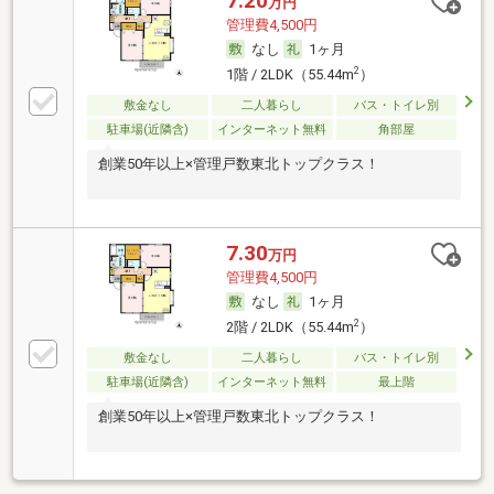
7.20
万円
管理費4,500円
なし
1ヶ月
2
1階 / 2LDK（55.44m
）
敷金なし
二人暮らし
バス・トイレ別
駐車場(近隣含)
インターネット無料
角部屋
創業50年以上×管理戸数東北トップクラス！
7.30
万円
管理費4,500円
なし
1ヶ月
2
2階 / 2LDK（55.44m
）
敷金なし
二人暮らし
バス・トイレ別
駐車場(近隣含)
インターネット無料
最上階
創業50年以上×管理戸数東北トップクラス！