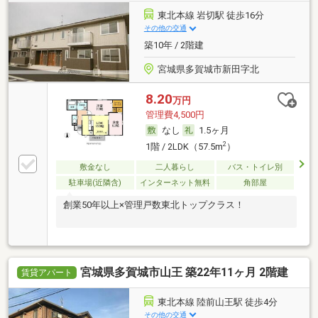
東北本線 岩切駅 徒歩16分
その他の交通
築10年 / 2階建
宮城県多賀城市新田字北
8.20
万円
管理費4,500円
なし
1.5ヶ月
2
1階 / 2LDK（57.5m
）
敷金なし
二人暮らし
バス・トイレ別
駐車場(近隣含)
インターネット無料
角部屋
創業50年以上×管理戸数東北トップクラス！
宮城県多賀城市山王 築22年11ヶ月 2階建
賃貸アパート
東北本線 陸前山王駅 徒歩4分
その他の交通