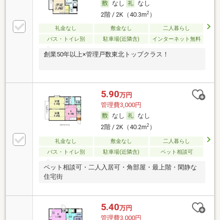
なし
なし
2
2階 / 2K（40.3m
）
礼金なし
敷金なし
二人暮らし
バス・トイレ別
駐車場(近隣含)
インターネット無料
創業50年以上×管理戸数東北トップクラス！
5.90
万円
管理費3,000円
なし
なし
2
2階 / 2K（40.2m
）
礼金なし
敷金なし
二人暮らし
バス・トイレ別
駐車場(近隣含)
ペット相談可
ペット相談可・二人入居可・角部屋・最上階・閑静な
住宅街
5.40
万円
管理費3,000円