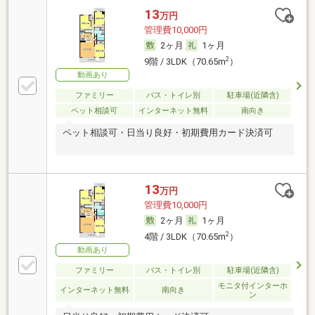
13
万円
管理費10,000円
2ヶ月
1ヶ月
2
9階 / 3LDK（70.65m
）
動画あり
ファミリー
バス・トイレ別
駐車場(近隣含)
ペット相談可
インターネット無料
南向き
ペット相談可・日当り良好・初期費用カード決済可
13
万円
管理費10,000円
2ヶ月
1ヶ月
2
4階 / 3LDK（70.65m
）
動画あり
ファミリー
バス・トイレ別
駐車場(近隣含)
モニタ付インターホ
インターネット無料
南向き
ン