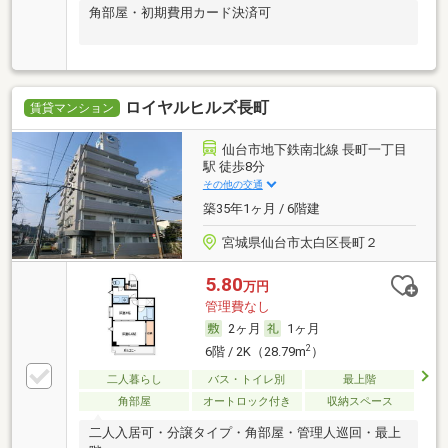
角部屋・初期費用カード決済可
ロイヤルヒルズ長町
賃貸マンション
仙台市地下鉄南北線 長町一丁目
駅 徒歩8分
その他の交通
築35年1ヶ月 / 6階建
宮城県仙台市太白区長町２
5.80
万円
管理費なし
2ヶ月
1ヶ月
2
6階 / 2K（28.79m
）
二人暮らし
バス・トイレ別
最上階
角部屋
オートロック付き
収納スペース
二人入居可・分譲タイプ・角部屋・管理人巡回・最上