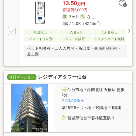
13.50
万円
管理費5,000円
2ヶ月
なし
2
5階 / 1LDK（42.15m
）
礼金なし
一人暮らし
二人暮らし
バス・トイレ別
ペット相談可
インターネット無料
ペット相談可・二人入居可・角部屋・事務所使用可・
最上階
レジディアタワー仙台
賃貸マンション
仙台市地下鉄南北線 五橋駅 徒歩
2分
その他の交通
築18年8ヶ月 / 地上19階地下1階建
宮城県仙台市若林区五橋３