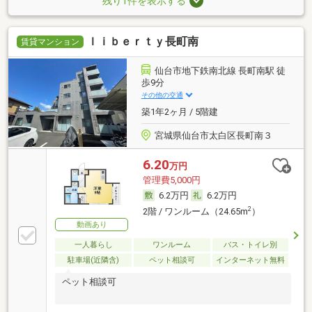
残り1件を表示する
ｌｉｂｅｒｔｙ長町南
賃貸マンション
仙台市地下鉄南北線 長町南駅 徒
歩9分
その他の交通
築1年2ヶ月 / 5階建
宮城県仙台市太白区長町南３
6.20
万円
管理費5,000円
6.2万円
6.2万円
2
2階 / ワンルーム（24.65m
）
動画あり
一人暮らし
ワンルーム
バス・トイレ別
駐車場(近隣含)
ペット相談可
インターネット無料
ペット相談可