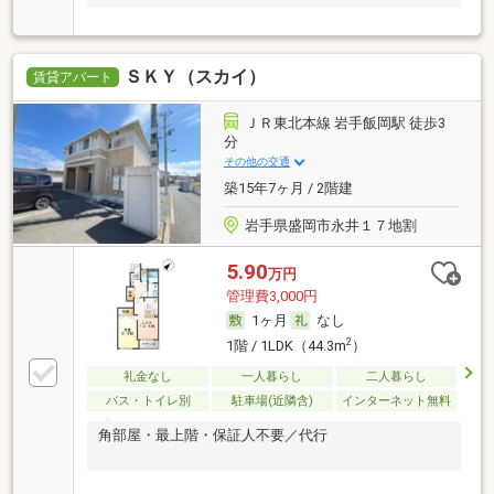
ＳＫＹ（スカイ）
賃貸アパート
ＪＲ東北本線 岩手飯岡駅 徒歩3
分
その他の交通
築15年7ヶ月 / 2階建
岩手県盛岡市永井１７地割
5.90
万円
管理費3,000円
1ヶ月
なし
2
1階 / 1LDK（44.3m
）
礼金なし
一人暮らし
二人暮らし
バス・トイレ別
駐車場(近隣含)
インターネット無料
角部屋・最上階・保証人不要／代行