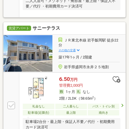
二人入居可・メゾネット・角部屋・最上階・保証人不
要／代行 ・初期費用カード決済可
サニーテラス
賃貸アパート
ＪＲ東北本線 岩手飯岡駅 徒歩22
分
その他の交通
築17年1ヶ月 / 2階建
岩手県盛岡市永井２５地割
6.50
万円
管理費2,000円
1ヶ月
なし
2
2階 / 2LDK（58.65m
）
礼金なし
二人暮らし
バス・トイレ別
駐車場(近隣含)
最上階
南向き
駐車場2台分・最上階・保証人不要／代行 ・初期費用
カード決済可