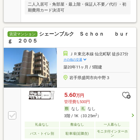
二人入居可・角部屋・最上階・保証人不要／代行 ・初
期費用カード決済可
シェーンブルク Ｓｃｈｏｎ ｂｕｒ
賃貸マンション
ｇ ２００５
ＪＲ東北本線 仙北町駅 徒歩27分
その他の交通
築20年11ヶ月 / 5階建
岩手県盛岡市向中野３
5.60
万円
管理費5,500円
なし
なし
2
3階 / 1K（33.25m
）
礼金なし
敷金なし
一人暮らし
モニタ付インターホ
バス・トイレ別
駐車場(近隣含)
ン