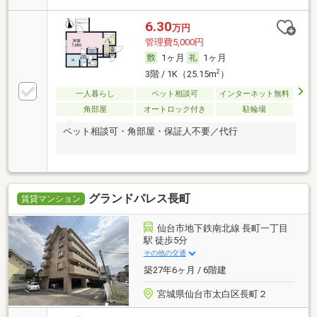
6.30
万円
管理費5,000円
1ヶ月
1ヶ月
2
3階 / 1K（25.15m
）
一人暮らし
ペット相談可
インターネット無料
角部屋
オートロック付き
駐輪場
ペット相談可・角部屋・保証人不要／代行
グランドパレス長町
賃貸マンション
仙台市地下鉄南北線 長町一丁目
駅 徒歩5分
その他の交通
築27年6ヶ月 / 6階建
宮城県仙台市太白区長町２