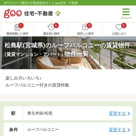
NTTグループ運営の不動産総合サイト goo住宅・不動産
1
0
0
0
最近検索した条件
最近見た物件
保存した条件
お気に入り
松島駅(宮城県)のルーフバルコニーの賃貸物件
物件一覧
(賃貸マンション・アパート)
楽しみ方いろいろ♪
ルーフバルコニー付きの賃貸特集
駅
変更する
東北本線/松島
条件
変更する
ルーフバルコニー