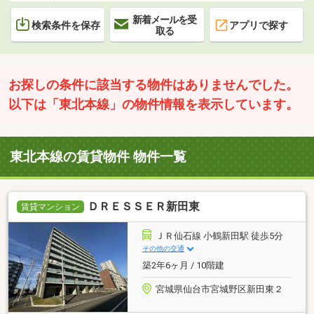
新着メールを受
検索条件を保存
アプリで探す
取る
お探しの条件に該当する物件はありませんでした。
以下は「東北本線」の物件情報を表示しています。
東北本線の賃貸物件 物件一覧
ＤＲＥＳＳＥＲ新田東
賃貸マンション
ＪＲ仙石線 小鶴新田駅 徒歩5分
その他の交通
築2年6ヶ月 / 10階建
宮城県仙台市宮城野区新田東２