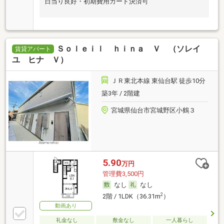
日当り良好・初期費用カード決済可
Ｓｏｌｅｉｌ ｈｉｎａ Ｖ （ソレイ
賃貸アパート
ユ ヒナ Ｖ）
ＪＲ東北本線 東仙台駅 徒歩10分
築3年 / 2階建
宮城県仙台市宮城野区小鶴３
5.90
万円
管理費3,500円
なし
なし
2
2階 / 1LDK（36.31m
）
動画あり
礼金なし
敷金なし
一人暮らし