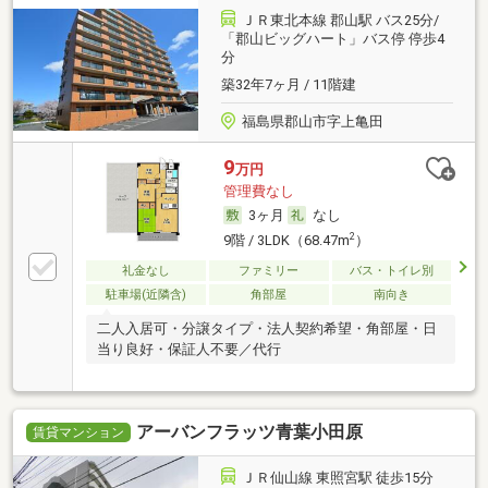
ＪＲ東北本線 郡山駅 バス25分/
「郡山ビッグハート」バス停 停歩4
分
築32年7ヶ月 / 11階建
福島県郡山市字上亀田
9
万円
管理費なし
3ヶ月
なし
2
9階 / 3LDK（68.47m
）
礼金なし
ファミリー
バス・トイレ別
駐車場(近隣含)
角部屋
南向き
二人入居可・分譲タイプ・法人契約希望・角部屋・日
当り良好・保証人不要／代行
アーバンフラッツ青葉小田原
賃貸マンション
ＪＲ仙山線 東照宮駅 徒歩15分