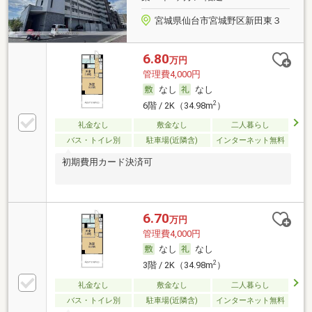
宮城県仙台市宮城野区新田東３
6.80
万円
管理費4,000円
なし
なし
2
6階 / 2K（34.98m
）
礼金なし
敷金なし
二人暮らし
バス・トイレ別
駐車場(近隣含)
インターネット無料
初期費用カード決済可
6.70
万円
管理費4,000円
なし
なし
2
3階 / 2K（34.98m
）
礼金なし
敷金なし
二人暮らし
バス・トイレ別
駐車場(近隣含)
インターネット無料