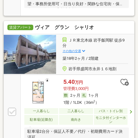
望・事務所使用可・日当り良好・閑静な住宅街・保証
人不要／代行 ・高齢者相談
ヴィア グラン シャリオ
賃貸アパート
ＪＲ東北本線 岩手飯岡駅 徒歩9
分
その他の交通
築18年2ヶ月 / 2階建
岩手県盛岡市永井１６地割
5.40
万円
管理費3,000円
2ヶ月
1ヶ月
2
1階 / 1LDK（36m
）
一人暮らし
二人暮らし
バス・トイレ別
モニタ付インターホ
駐車場(近隣含)
南向き
ン
駐車場2台分・保証人不要／代行 ・初期費用カード決
済可