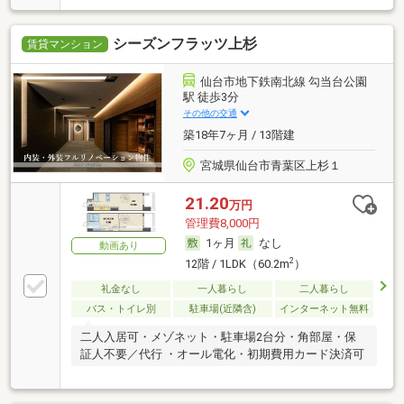
シーズンフラッツ上杉
賃貸マンション
仙台市地下鉄南北線 勾当台公園
駅 徒歩3分
その他の交通
築18年7ヶ月 / 13階建
宮城県仙台市青葉区上杉１
21.20
万円
管理費8,000円
1ヶ月
なし
動画あり
2
12階 / 1LDK（60.2m
）
礼金なし
一人暮らし
二人暮らし
バス・トイレ別
駐車場(近隣含)
インターネット無料
二人入居可・メゾネット・駐車場2台分・角部屋・保
証人不要／代行 ・オール電化・初期費用カード決済可