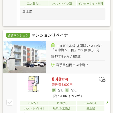
二人暮らし
バス・トイレ別
インターネット無料
最上階
マンションリベイナ
賃貸マンション
ＪＲ東北本線 盛岡駅 バス14分/
「向中野５丁目」バス停 停歩3分
築17年8ヶ月 / 3階建
岩手県盛岡市向中野７
8.40
万円
管理費3,000円
なし
なし
2
3階 / 2LDK（59.7m
）
礼金なし
敷金なし
二人暮らし
バス・トイレ別
駐車場(近隣含)
最上階