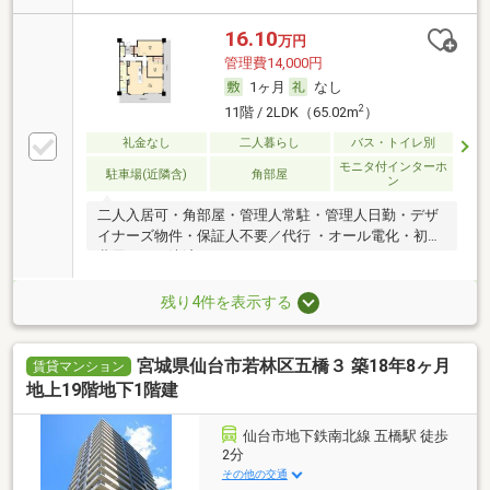
16.10
万円
管理費14,000円
1ヶ月
なし
2
11階 / 2LDK（65.02m
）
礼金なし
二人暮らし
バス・トイレ別
モニタ付インターホ
駐車場(近隣含)
角部屋
ン
二人入居可・角部屋・管理人常駐・管理人日勤・デザ
イナーズ物件・保証人不要／代行 ・オール電化・初期
費用カード決済可
残り4件を表示する
宮城県仙台市若林区五橋３ 築18年8ヶ月
賃貸マンション
地上19階地下1階建
仙台市地下鉄南北線 五橋駅 徒歩
2分
その他の交通