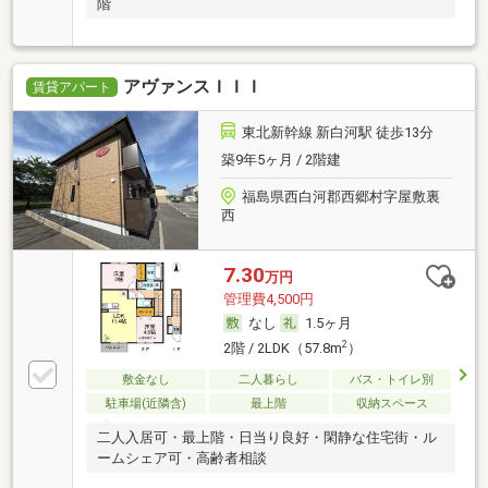
階
アヴァンスＩＩＩ
賃貸アパート
東北新幹線 新白河駅 徒歩13分
築9年5ヶ月 / 2階建
福島県西白河郡西郷村字屋敷裏
西
7.30
万円
管理費4,500円
なし
1.5ヶ月
2
2階 / 2LDK（57.8m
）
敷金なし
二人暮らし
バス・トイレ別
駐車場(近隣含)
最上階
収納スペース
二人入居可・最上階・日当り良好・閑静な住宅街・ル
ームシェア可・高齢者相談