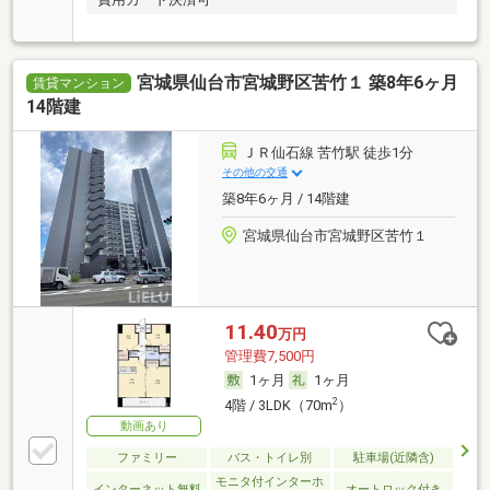
宮城県仙台市宮城野区苦竹１ 築8年6ヶ月
賃貸マンション
14階建
ＪＲ仙石線 苦竹駅 徒歩1分
その他の交通
築8年6ヶ月 / 14階建
宮城県仙台市宮城野区苦竹１
11.40
万円
管理費7,500円
1ヶ月
1ヶ月
2
4階 / 3LDK（70m
）
動画あり
ファミリー
バス・トイレ別
駐車場(近隣含)
モニタ付インターホ
インターネット無料
オートロック付き