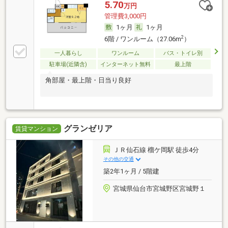
5.70
万円
管理費3,000円
1ヶ月
1ヶ月
2
6階 / ワンルーム（27.06m
）
一人暮らし
ワンルーム
バス・トイレ別
駐車場(近隣含)
インターネット無料
最上階
角部屋・最上階・日当り良好
グランゼリア
賃貸マンション
ＪＲ仙石線 榴ケ岡駅 徒歩4分
その他の交通
築2年1ヶ月 / 5階建
宮城県仙台市宮城野区宮城野１