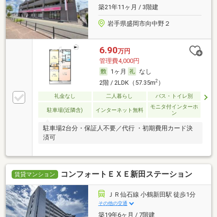
築21年11ヶ月 / 3階建
岩手県盛岡市向中野２
6.90
万円
管理費4,000円
1ヶ月
なし
2
2階 / 2LDK（57.35m
）
礼金なし
二人暮らし
バス・トイレ別
モニタ付インターホ
駐車場(近隣含)
インターネット無料
ン
駐車場2台分・保証人不要／代行 ・初期費用カード決
済可
コンフォートＥＸＥ新田ステーション
賃貸マンション
ＪＲ仙石線 小鶴新田駅 徒歩1分
その他の交通
築19年6ヶ月 / 7階建