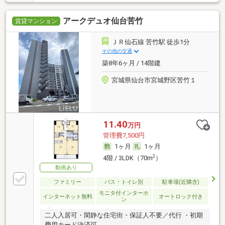
アークデュオ仙台苦竹
賃貸マンション
ＪＲ仙石線 苦竹駅 徒歩1分
その他の交通
築8年6ヶ月 / 14階建
宮城県仙台市宮城野区苦竹１
11.40
万円
管理費7,500円
1ヶ月
1ヶ月
2
4階 / 3LDK（70m
）
動画あり
ファミリー
バス・トイレ別
駐車場(近隣含)
モニタ付インターホ
インターネット無料
オートロック付き
ン
二人入居可・閑静な住宅街・保証人不要／代行 ・初期
費用カード決済可