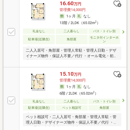
16.60
万円
管理費14,000円
1ヶ月
なし
2
13階 / 2LDK（65.02m
）
礼金なし
二人暮らし
バス・トイレ別
モニタ付インターホ
駐車場(近隣含)
角部屋
ン
二人入居可・角部屋・管理人常駐・管理人日勤・デザ
イナーズ物件・保証人不要／代行 ・オール電化・初期
費用カード決済可
15.10
万円
管理費14,000円
1ヶ月
なし
2
6階 / 2LDK（65.02m
）
礼金なし
二人暮らし
バス・トイレ別
駐車場(近隣含)
ペット相談可
角部屋
ペット相談可・二人入居可・角部屋・管理人常駐・管
理人日勤・デザイナーズ物件・保証人不要／代行 ・オ
ール電化・初期費用カード決済可