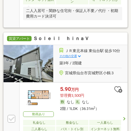
ン
二人入居可・閑静な住宅街・保証人不要／代行 ・初期
費用カード決済可
Ｓｏｌｅｉｌ ｈｉｎａＶ
賃貸アパート
ＪＲ東北本線 東仙台駅 徒歩10分
その他の交通
築3年 / 2階建
宮城県仙台市宮城野区小鶴３
5.90
万円
管理費3,500円
なし
なし
2
2階 / 1LDK（36.31m
）
動画あり
礼金なし
敷金なし
一人暮らし
二人暮らし
バス・トイレ別
インターネット無料