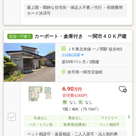
最上階・閑静な住宅街・保証人不要／代行 ・初期費用
カード決済可
カーポート・倉庫付き 一関市４ＤＫ戸建
賃貸一戸建て
ＪＲ東北本線 一ノ関駅 徒歩8分
その他の交通
築55年11ヶ月 / 2階建
岩手県一関市宮坂町
6.90
万円
管理費4,000円
なし
なし
2
1階 / 4DK（75.13m
）
礼金なし
敷金なし
ファミリー
バス・トイレ別
駐車場(近隣含)
ペット相談可
ペット相談可・楽器相談・二人入居可・法人契約希