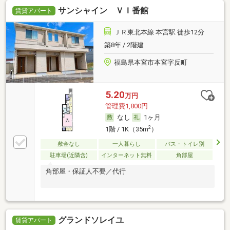
サンシャイン ＶＩ番館
賃貸アパート
ＪＲ東北本線 本宮駅 徒歩12分
築8年 / 2階建
福島県本宮市本宮字反町
5.20
万円
管理費1,800円
なし
1ヶ月
2
1階 / 1K（35m
）
敷金なし
一人暮らし
バス・トイレ別
駐車場(近隣含)
インターネット無料
角部屋
角部屋・保証人不要／代行
グランドソレイユ
賃貸アパート