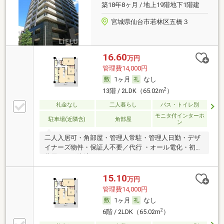
築18年8ヶ月 / 地上19階地下1階建
宮城県仙台市若林区五橋３
16.60
万円
管理費14,000円
1ヶ月
なし
2
13階 / 2LDK（65.02m
）
礼金なし
二人暮らし
バス・トイレ別
モニタ付インターホ
駐車場(近隣含)
角部屋
ン
二人入居可・角部屋・管理人常駐・管理人日勤・デザ
イナーズ物件・保証人不要／代行 ・オール電化・初期
費用カード決済可
15.10
万円
管理費14,000円
1ヶ月
なし
2
6階 / 2LDK（65.02m
）