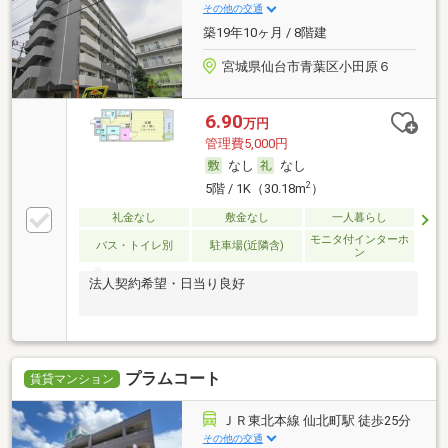
その他の交通
築19年10ヶ月 / 8階建
宮城県仙台市青葉区小田原６
6.90
万円
管理費5,000円
なし
なし
2
5階 / 1K（30.18m
）
礼金なし
敷金なし
一人暮らし
モニタ付インターホ
バス・トイレ別
駐車場(近隣含)
ン
法人契約希望・日当り良好
プラムコート
賃貸マンション
ＪＲ東北本線 仙北町駅 徒歩25分
その他の交通