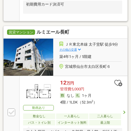
初期費用カード決済可
ルミエール長町
賃貸マンション
ＪＲ東北本線 太子堂駅 徒歩9分
その他の交通
築4年1ヶ月 / 5階建
宮城県仙台市太白区長町６
12
万円
管理費5,000円
なし
1ヶ月
2
4階 / 1LDK（52.3m
）
動画あり
敷金なし
一人暮らし
二人暮らし
バス・トイレ別
インターネット無料
最上階