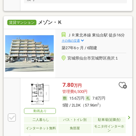
メゾン・Ｋ
賃貸マンション
ＪＲ東北本線 東仙台駅 徒歩16分
その他の交通
築27年6ヶ月 / 6階建
宮城県仙台市宮城野区燕沢１
7.80
万円
管理費6,500円
15.6万円
7.8万円
2
5階 / 2LDK（57.96m
）
動画あり
二人暮らし
バス・トイレ別
駐車場(近隣含)
モニタ付インターホ
インターネット無料
角部屋
ン