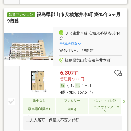
福島県郡山市安積荒井本町 築45年5ヶ月
賃貸マンション
9階建
ＪＲ東北本線 安積永盛駅 徒歩14
分
その他の交通
築45年5ヶ月 / 9階建
福島県郡山市安積荒井本町
6.30
万円
管理費4,000円
なし
1ヶ月
2
4階 / 3DK（67.6m
）
敷金なし
ファミリー
バス・トイレ別
モニタ付インターホ
駐車場(近隣含)
南向き
ン
二人入居可・保証人不要／代行