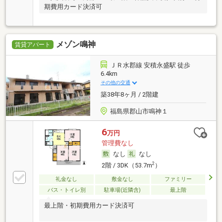
期費用カード決済可
メゾン鳴神
賃貸アパート
ＪＲ水郡線 安積永盛駅 徒歩
6.4km
その他の交通
築38年8ヶ月 / 2階建
福島県郡山市鳴神１
6
万円
管理費なし
なし
なし
2
2階 / 3DK（53.7m
）
礼金なし
敷金なし
ファミリー
バス・トイレ別
駐車場(近隣含)
最上階
最上階・初期費用カード決済可