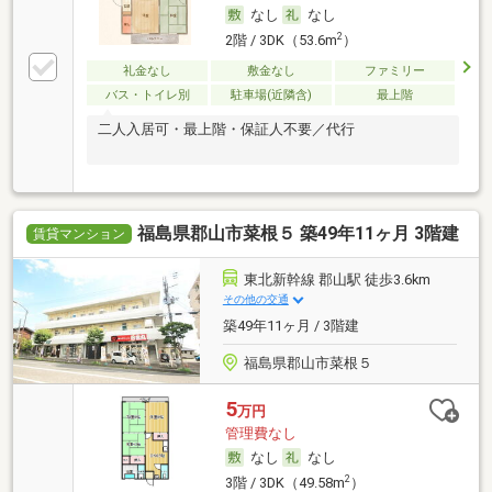
なし
なし
2
2階 / 3DK（53.6m
）
礼金なし
敷金なし
ファミリー
バス・トイレ別
駐車場(近隣含)
最上階
二人入居可・最上階・保証人不要／代行
福島県郡山市菜根５ 築49年11ヶ月 3階建
賃貸マンション
東北新幹線 郡山駅 徒歩3.6km
その他の交通
築49年11ヶ月 / 3階建
福島県郡山市菜根５
5
万円
管理費なし
なし
なし
2
3階 / 3DK（49.58m
）