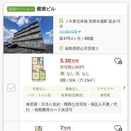
横堀ビル
賃貸マンション
ＪＲ東北本線 安積永盛駅 徒歩15
分
その他の交通
築47年2ヶ月 / 4階建
福島県郡山市安積１
5.30
万円
管理費2,000円
なし
なし
2
3階 / 3DK（71.25m
）
礼金なし
敷金なし
ファミリー
バス・トイレ別
駐車場(近隣含)
角部屋
角部屋・日当り良好・閑静な住宅街・保証人不要／代
行 ・初期費用カード決済可
7
万円