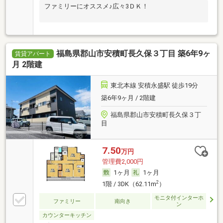
ファミリーにオススメ♪広々3ＤＫ！
福島県郡山市安積町長久保３丁目 築6年9ヶ
賃貸アパート
月 2階建
東北本線 安積永盛駅 徒歩19分
築6年9ヶ月 / 2階建
福島県郡山市安積町長久保３丁
目
7.50
万円
管理費2,000円
1ヶ月
1ヶ月
2
1階 / 3DK（62.11m
）
モニタ付インターホ
ファミリー
南向き
ン
カウンターキッチン