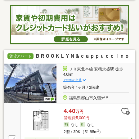
ＢＲＯＯＫＬＹＮ＆ｃａｐｐｕｃｃｉｎｏ
賃貸アパート
ＪＲ東北本線 安積永盛駅 徒歩
4.0km
その他の交通
築49年4ヶ月 / 2階建
福島県郡山市久留米５
4.40
万円
管理費5,000円
なし
なし
2
2階 / 3DK（51.85m
）