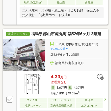
駐車場(近隣含)
最上階
角部屋
二人入居可・角部屋・最上階・日当り良好・保証人不
要／代行 ・初期費用カード決済可
福島県郡山市虎丸町 築52年6ヶ月 3階建
賃貸マンション
ＪＲ東北本線 郡山駅 徒歩20分
その他の交通
築52年6ヶ月 / 3階建
福島県郡山市虎丸町
4.30
万円
管理費なし
8.6万円
4.3万円
2
2階 / 3DK（49.68m
）
ファミリー
バス・トイレ別
角部屋
収納スペース
室内洗濯機置き場
エアコン付き