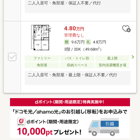
二人入居可・角部屋・保証人不要／代行
4.80
万円
管理費なし
9.6万円
4.8万円
2
3階 / 3DK（49.68m
）
ファミリー
バス・トイレ別
最上階
角部屋
収納スペース
室内洗濯機置き場
二人入居可・角部屋・最上階・保証人不要／代行