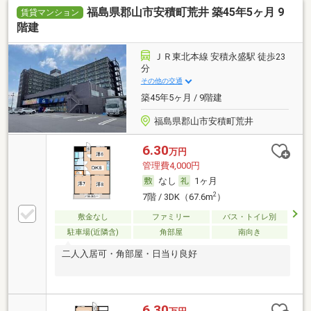
福島県郡山市安積町荒井 築45年5ヶ月 9
賃貸マンション
階建
ＪＲ東北本線 安積永盛駅 徒歩23
分
その他の交通
築45年5ヶ月 / 9階建
福島県郡山市安積町荒井
6.30
万円
管理費4,000円
なし
1ヶ月
2
7階 / 3DK（67.6m
）
敷金なし
ファミリー
バス・トイレ別
駐車場(近隣含)
角部屋
南向き
二人入居可・角部屋・日当り良好
6.30