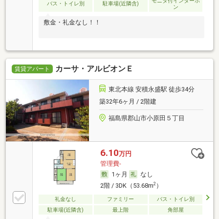
モニタ付インターホ
バス・トイレ別
駐車場(近隣含)
ン
敷金・礼金なし！！
カーサ・アルビオンＥ
賃貸アパート
東北本線 安積永盛駅 徒歩34分
築32年6ヶ月 / 2階建
福島県郡山市小原田５丁目
6.10
万円
管理費-
1ヶ月
なし
2
2階 / 3DK（53.68m
）
礼金なし
ファミリー
バス・トイレ別
駐車場(近隣含)
最上階
角部屋