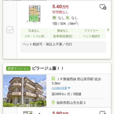
5.40
万円
管理費なし
なし
なし
2
1階 / 3DK（58m
）
礼金なし
敷金なし
ファミリー
バス・トイレ別
駐車場(近隣含)
ペット相談可
ペット相談可・保証人不要／代行
ビラージュ藤ＩＩ
賃貸マンション
ＪＲ磐越西線 郡山富田駅 徒歩
5.5km
その他の交通
築38年6ヶ月 / 3階建
福島県郡山市台新２
5.90
万円