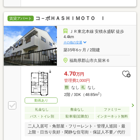
コ－ポＨＡＳＨＩＭＯＴＯ Ｉ
賃貸アパート
ＪＲ東北本線 安積永盛駅 徒歩
4.4km
その他の交通
築35年6ヶ月 / 2階建
福島県郡山市久留米６
4.70
万円
管理費2,000円
なし
なし
2
2階 / 3DK（48.85m
）
動画あり
礼金なし
敷金なし
ファミリー
バス・トイレ別
駐車場(近隣含)
インターネット無料
二人入居可・角部屋・フリーレント・管理人巡回・最
上階・日当り良好・閑静な住宅街・保証人不要／代行