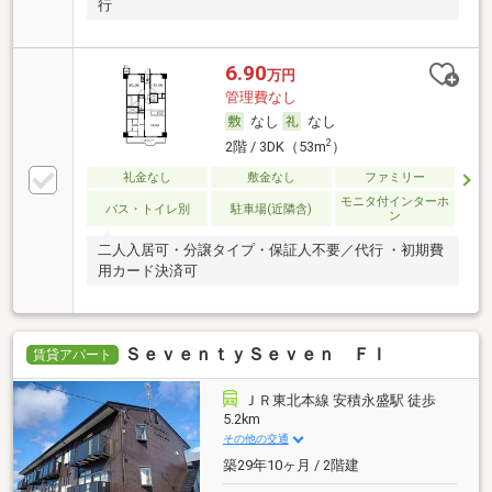
行
6.90
万円
管理費なし
なし
なし
2
2階 / 3DK（53m
）
礼金なし
敷金なし
ファミリー
モニタ付インターホ
バス・トイレ別
駐車場(近隣含)
ン
二人入居可・分譲タイプ・保証人不要／代行 ・初期費
用カード決済可
ＳｅｖｅｎｔｙＳｅｖｅｎ ＦＩ
賃貸アパート
ＪＲ東北本線 安積永盛駅 徒歩
5.2km
その他の交通
築29年10ヶ月 / 2階建