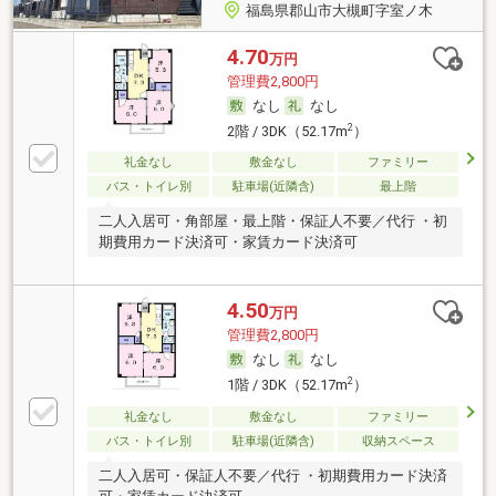
福島県郡山市大槻町字室ノ木
4.70
万円
管理費2,800円
なし
なし
2
2階 / 3DK（52.17m
）
礼金なし
敷金なし
ファミリー
バス・トイレ別
駐車場(近隣含)
最上階
二人入居可・角部屋・最上階・保証人不要／代行 ・初
期費用カード決済可・家賃カード決済可
4.50
万円
管理費2,800円
なし
なし
2
1階 / 3DK（52.17m
）
礼金なし
敷金なし
ファミリー
バス・トイレ別
駐車場(近隣含)
収納スペース
二人入居可・保証人不要／代行 ・初期費用カード決済