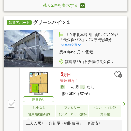
残り2件を表示する
グリーンハイツ１
賃貸アパート
ＪＲ東北本線 郡山駅 バス29分/
「長久保バス」バス停 停歩5分
その他の交通
築30年6ヶ月 / 2階建
福島県郡山市安積町長久保２
5
万円
管理費なし
1.5ヶ月
なし
2
1階 / 3DK（57m
）
動画あり
礼金なし
ファミリー
バス・トイレ別
駐車場(近隣含)
インターネット無料
角部屋
二人入居可・角部屋・初期費用カード決済可