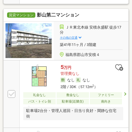
影山第二マンション
賃貸マンション
ＪＲ東北本線 安積永盛駅 徒歩17
分
その他の交通
築41年11ヶ月 / 3階建
福島県郡山市安積４
5
万円
管理費なし
なし
なし
2
2階 / 3DK（57.12m
）
礼金なし
敷金なし
ファミリー
バス・トイレ別
駐車場(近隣含)
南向き
駐車場2台分・管理人巡回・日当り良好・閑静な住宅
街