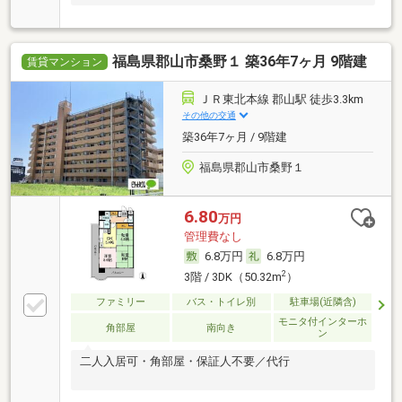
福島県郡山市桑野１ 築36年7ヶ月 9階建
賃貸マンション
ＪＲ東北本線 郡山駅 徒歩3.3km
その他の交通
築36年7ヶ月 / 9階建
福島県郡山市桑野１
6.80
万円
管理費なし
6.8万円
6.8万円
2
3階 / 3DK（50.32m
）
ファミリー
バス・トイレ別
駐車場(近隣含)
モニタ付インターホ
角部屋
南向き
ン
二人入居可・角部屋・保証人不要／代行