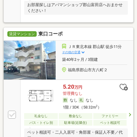
お部屋探しはアパマンショップ郡山富田店へおまかせ
ください！
東口コーポ
賃貸マンション
ＪＲ東北本線 郡山駅 徒歩11分
その他の交通
築40年2ヶ月 / 3階建
福島県郡山市方八町２
5.20
万円
管理費なし
なし
なし
2
1階 / 3DK（58.32m
）
礼金なし
敷金なし
ファミリー
バス・トイレ別
駐車場(近隣含)
ペット相談可
ペット相談可・二人入居可・角部屋・保証人不要／代