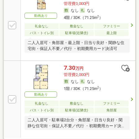
管理費3,000円
なし
なし
動画あり
2
4階 / 3DK（71.25m
）
礼金なし
敷金なし
ファミリー
バス・トイレ別
駐車場(近隣含)
最上階
二人入居可・角部屋・最上階・日当り良好・閑静な住
宅街・保証人不要／代行 ・初期費用カード決済可
7.30
万円
管理費2,000円
なし
なし
2
1階 / 3DK（71.25m
）
動画あり
礼金なし
敷金なし
ファミリー
バス・トイレ別
駐車場(近隣含)
角部屋
二人入居可・駐車場2台分・角部屋・日当り良好・閑
静な住宅街・保証人不要／代行 ・初期費用カード決済
可