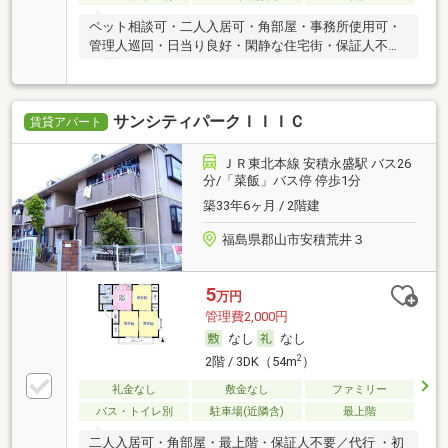
ペット相談可・二人入居可・角部屋・事務所使用可・
管理人巡回・日当り良好・閑静な住宅街・保証人不要
／代行 ・ルームシェア可
サンシティパークＩＩＩＣ
賃貸アパート
ＪＲ東北本線 安積永盛駅 バス26
分/「菜飯」バス停 停歩1分
築33年6ヶ月 / 2階建
福島県郡山市安積荒井３
5
万円
管理費2,000円
なし
なし
2
2階 / 3DK（54m
）
礼金なし
敷金なし
ファミリー
バス・トイレ別
駐車場(近隣含)
最上階
二人入居可・角部屋・最上階・保証人不要／代行 ・初