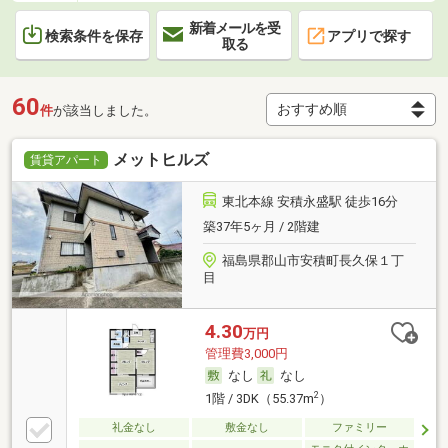
新着メールを受
検索条件を保存
アプリで探す
取る
60
件
が該当しました。
メットヒルズ
賃貸アパート
東北本線 安積永盛駅 徒歩16分
築37年5ヶ月 / 2階建
福島県郡山市安積町長久保１丁
目
4.30
万円
管理費3,000円
なし
なし
2
1階 / 3DK（55.37m
）
礼金なし
敷金なし
ファミリー