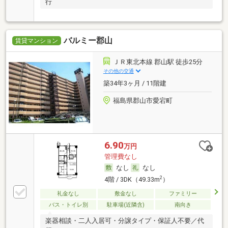
行
バルミー郡山
賃貸マンション
ＪＲ東北本線 郡山駅 徒歩25分
その他の交通
築34年3ヶ月 / 11階建
福島県郡山市愛宕町
6.90
万円
管理費なし
なし
なし
2
4階 / 3DK（49.33m
）
礼金なし
敷金なし
ファミリー
バス・トイレ別
駐車場(近隣含)
南向き
楽器相談・二人入居可・分譲タイプ・保証人不要／代