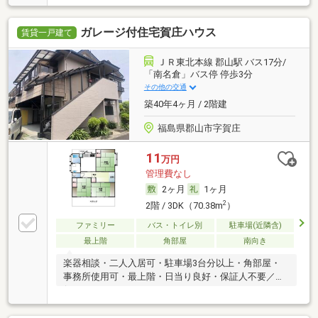
ガレージ付住宅賀庄ハウス
賃貸一戸建て
ＪＲ東北本線 郡山駅 バス17分/
「南名倉」バス停 停歩3分
その他の交通
築40年4ヶ月 / 2階建
福島県郡山市字賀庄
11
万円
管理費なし
2ヶ月
1ヶ月
2
2階 / 3DK（70.38m
）
ファミリー
バス・トイレ別
駐車場(近隣含)
最上階
角部屋
南向き
楽器相談・二人入居可・駐車場3台分以上・角部屋・
事務所使用可・最上階・日当り良好・保証人不要／代
行 ・ルームシェア可