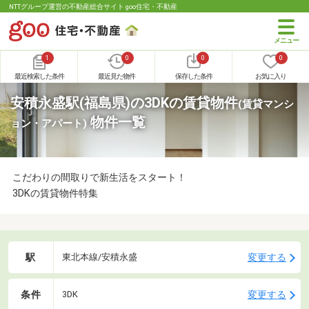
NTTグループ運営の不動産総合サイト goo住宅・不動産
1
0
0
0
最近検索した条件
最近見た物件
保存した条件
お気に入り
安積永盛駅(福島県)の3DKの賃貸物件
(賃貸マンシ
物件一覧
ョン・アパート)
こだわりの間取りで新生活をスタート！
3DKの賃貸物件特集
駅
変更する
東北本線/安積永盛
条件
変更する
3DK