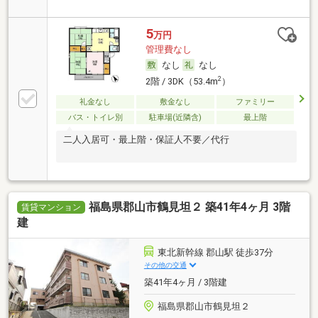
5
万円
管理費なし
なし
なし
2
2階 / 3DK（53.4m
）
礼金なし
敷金なし
ファミリー
バス・トイレ別
駐車場(近隣含)
最上階
二人入居可・最上階・保証人不要／代行
福島県郡山市鶴見坦２ 築41年4ヶ月 3階
賃貸マンション
建
東北新幹線 郡山駅 徒歩37分
その他の交通
築41年4ヶ月 / 3階建
福島県郡山市鶴見坦２