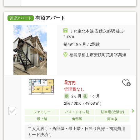
有沼アパート
賃貸アパート
ＪＲ東北本線 安積永盛駅 徒歩
4.3km
築49年9ヶ月 / 2階建
福島県郡山市安積町荒井字萬海
5
万円
管理費なし
2ヶ月
1ヶ月
2
2階 / 3DK（49.68m
）
ファミリー
バス・トイレ別
駐車場(近隣含)
最上階
角部屋
南向き
二人入居可・角部屋・最上階・日当り良好・初期費用
カード決済可