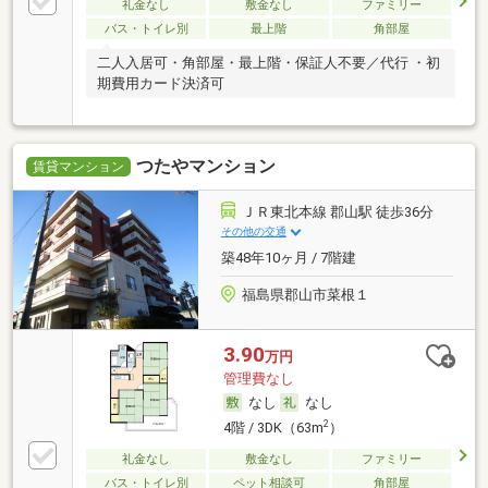
礼金なし
敷金なし
ファミリー
バス・トイレ別
最上階
角部屋
二人入居可・角部屋・最上階・保証人不要／代行 ・初
期費用カード決済可
つたやマンション
賃貸マンション
ＪＲ東北本線 郡山駅 徒歩36分
その他の交通
築48年10ヶ月 / 7階建
福島県郡山市菜根１
3.90
万円
管理費なし
なし
なし
2
4階 / 3DK（63m
）
礼金なし
敷金なし
ファミリー
バス・トイレ別
ペット相談可
角部屋