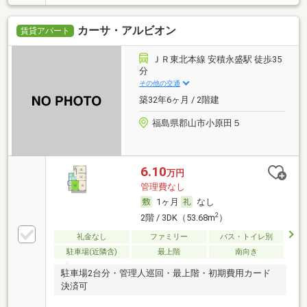
カーサ・アルビオン
賃貸アパート
ＪＲ東北本線 安積永盛駅 徒歩35
分
その他の交通
築32年6ヶ月 / 2階建
福島県郡山市小原田５
6.10
万円
管理費なし
1ヶ月
なし
2
2階 / 3DK（53.68m
）
礼金なし
ファミリー
バス・トイレ別
駐車場(近隣含)
最上階
南向き
駐車場2台分・管理人巡回・最上階・初期費用カード
決済可