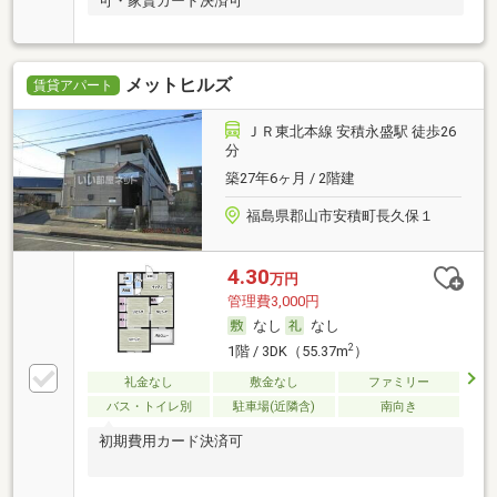
可・家賃カード決済可
メットヒルズ
賃貸アパート
ＪＲ東北本線 安積永盛駅 徒歩26
分
築27年6ヶ月 / 2階建
福島県郡山市安積町長久保１
4.30
万円
管理費3,000円
なし
なし
2
1階 / 3DK（55.37m
）
礼金なし
敷金なし
ファミリー
バス・トイレ別
駐車場(近隣含)
南向き
初期費用カード決済可