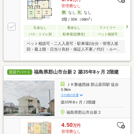
管理費なし
なし
なし
2
3階 / 3DK（68m
）
礼金なし
敷金なし
ファミリー
バス・トイレ別
駐車場(近隣含)
ペット相談可
ペット相談可・二人入居可・駐車場2台分・管理人巡
回・最上階・日当り良好・保証人不要／代行 ・ルーム
シェア可
福島県郡山市台新２ 築35年8ヶ月 2階建
賃貸アパート
ＪＲ磐越西線 郡山富田駅 徒歩
5.9km
その他の交通
築35年8ヶ月 / 2階建
福島県郡山市台新２
4.50
万円
管理費なし