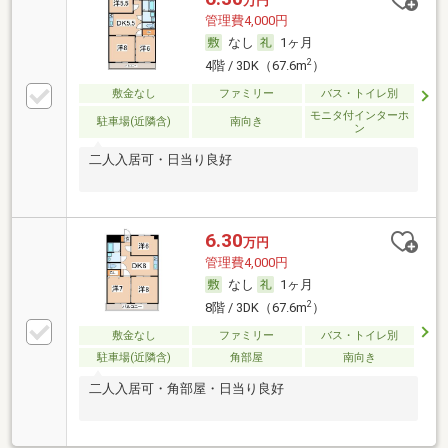
万円
管理費4,000円
なし
1ヶ月
2
4階 / 3DK（67.6m
）
敷金なし
ファミリー
バス・トイレ別
モニタ付インターホ
駐車場(近隣含)
南向き
ン
二人入居可・日当り良好
6.30
万円
管理費4,000円
なし
1ヶ月
2
8階 / 3DK（67.6m
）
敷金なし
ファミリー
バス・トイレ別
駐車場(近隣含)
角部屋
南向き
二人入居可・角部屋・日当り良好