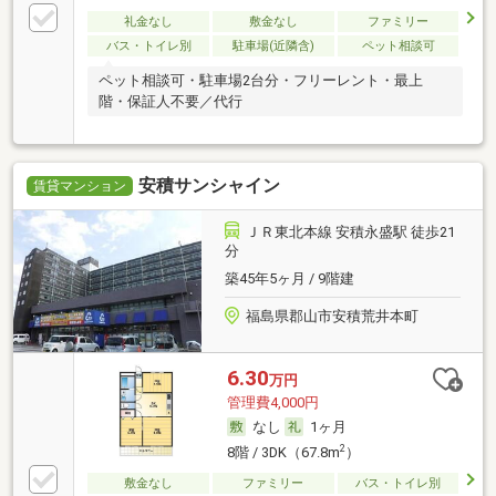
礼金なし
敷金なし
ファミリー
バス・トイレ別
駐車場(近隣含)
ペット相談可
ペット相談可・駐車場2台分・フリーレント・最上
階・保証人不要／代行
安積サンシャイン
賃貸マンション
ＪＲ東北本線 安積永盛駅 徒歩21
分
築45年5ヶ月 / 9階建
福島県郡山市安積荒井本町
6.30
万円
管理費4,000円
なし
1ヶ月
2
8階 / 3DK（67.8m
）
敷金なし
ファミリー
バス・トイレ別