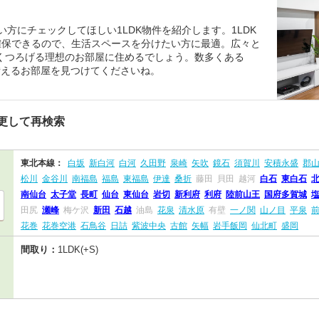
い方にチェックしてほしい1LDK物件を紹介します。1LDK
確保できるので、生活スペースを分けたい方に最適。広々と
とくつろげる理想のお部屋に住めるでしょう。数多くある
備えるお部屋を見つけてくださいね。
更して再検索
東北本線：
白坂
新白河
白河
久田野
泉崎
矢吹
鏡石
須賀川
安積永盛
郡
松川
金谷川
南福島
福島
東福島
伊達
桑折
藤田
貝田
越河
白石
東白石
南仙台
太子堂
長町
仙台
東仙台
岩切
新利府
利府
陸前山王
国府多賀城
田尻
瀬峰
梅ケ沢
新田
石越
油島
花泉
清水原
有壁
一ノ関
山ノ目
平泉
花巻
花巻空港
石鳥谷
日詰
紫波中央
古館
矢幅
岩手飯岡
仙北町
盛岡
間取り：
1LDK(+S)