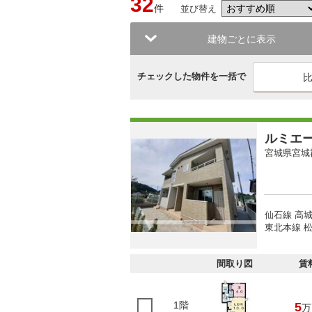
32
件
並び替え
建物ごとに表示
チェックした物件を一括で
ルミエ
宮城県宮城
仙石線 高城
東北本線 松
間取り図
賃
1階
5
万