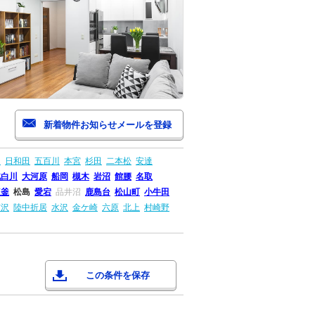
山
日和田
五百川
本宮
杉田
二本松
安達
北白川
大河原
船岡
槻木
岩沼
館腰
名取
塩釜
松島
愛宕
品井沼
鹿島台
松山町
小牛田
前沢
陸中折居
水沢
金ケ崎
六原
北上
村崎野
この条件を保存