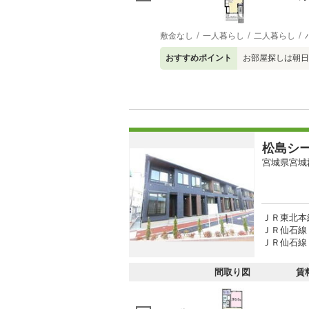
敷金なし
一人暮らし
二人暮らし
おすすめポイント
お部屋探しは朝日
松島シ
宮城県宮城
ＪＲ東北本線
ＪＲ仙石線 
ＪＲ仙石線 
間取り図
賃