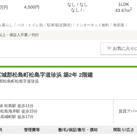
なし / なし
1LDK
4,500円
万円
2
なし / -
43.67m
人暮らし
バス・トイレ別
駐車場(近隣含)
インターネット無料
角部屋
以上・保証人不要／代行
お気に入り
城郡松島町松島字道珍浜 築2年 2階建
郡松島町松島字道珍浜
 松島駅 徒歩11分
松島海岸駅 徒歩15分
賃貸アパ
高城町駅 徒歩17分
料
管理費等
敷/礼/保証/敷引・償却
間取り/広さ