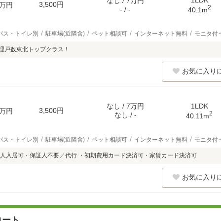
1LDK
なし / 7万円
3,500円
万円
2
- / -
40.1m
バス・トイレ別
駐車場(近隣含)
ペット相談可
インターネット無料
モニタ付
管理戸数東北トップクラス！
お気に入り
なし / 7万円
1LDK
3,500円
万円
2
なし / -
40.11m
バス・トイレ別
駐車場(近隣含)
ペット相談可
インターネット無料
モニタ付
人入居可・保証人不要／代行 ・初期費用カード決済可・家賃カード決済可
お気に入り
コート