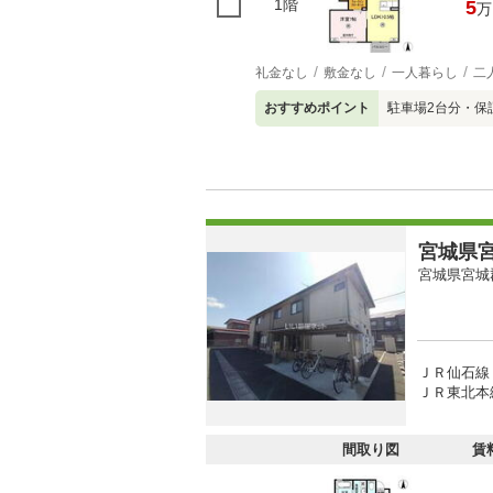
1階
5
万
礼金なし
敷金なし
一人暮らし
二
おすすめポイント
駐車場2台分・保
宮城県宮
宮城県宮城
ＪＲ仙石線 
ＪＲ東北本線
間取り図
賃