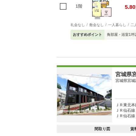
1階
5.80
礼金なし
敷金なし
一人暮らし
二
おすすめポイント
角部屋・浴室1坪
宮城県宮
宮城県宮城
ＪＲ東北本線
ＪＲ仙石線 
ＪＲ仙石線 
間取り図
賃