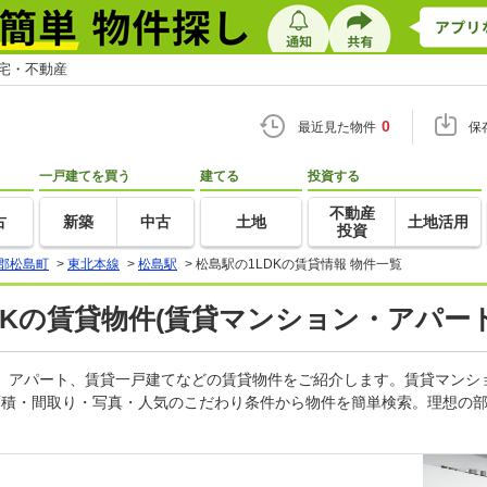
住宅・不動産
0
最近見た物件
保
一戸建てを買う
建てる
投資する
不動産
古
新築
中古
土地
土地活用
投資
郡松島町
>
東北本線
>
松島駅
>
松島駅の1LDKの賃貸情報 物件一覧
LDKの賃貸物件(賃貸マンション・アパート
ョン、アパート、賃貸一戸建てなどの賃貸物件をご紹介します。賃貸マン
面積・間取り・写真・人気のこだわり条件から物件を簡単検索。理想の部