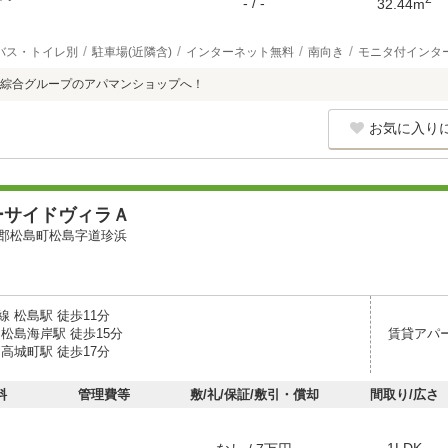
- / -
32.44m
バス・トイレ別
駐車場(近隣含)
インターネット無料
南向き
モニタ付インタ
綜合グループのアパマンショップへ！
お気に入り
ーサイドヴィラＡ
郡松島町松島字道珍浜
 松島駅 徒歩11分
松島海岸駅 徒歩15分
賃貸アパ
高城町駅 徒歩17分
料
管理費等
敷/礼/保証/敷引・償却
間取り/広さ