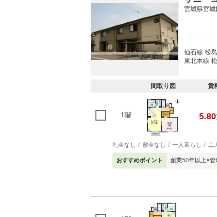
宮城県宮城
仙石線 松島
東北本線 松
間取り図
賃
1階
5.80
礼金なし
敷金なし
一人暮らし
二
おすすめポイント
創業50年以上×