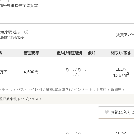
郡松島町松島字普賢堂
海岸駅 徒歩11分
賃貸アパ
島駅 徒歩13分
料
管理費等
敷/礼/保証/敷引・償却
間取り/広さ
1LDK
なし / なし
4,500円
万円
2
- / -
43.67m
人暮らし
バス・トイレ別
駐車場(近隣含)
インターネット無料
角部屋
管理戸数東北トップクラス！
お気に入り
なし / なし
1LDK