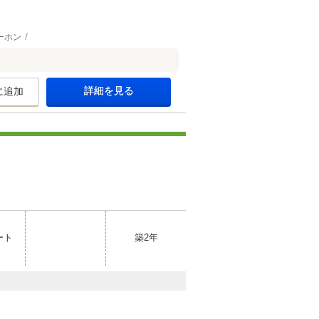
ーホン
詳細を見る
に追加
ート
築2年