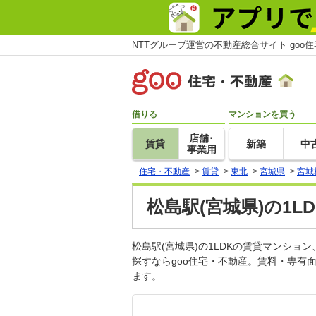
NTTグループ運営の不動産総合サイト goo
借りる
マンションを買う
店舗･
賃貸
新築
中
事業用
住宅・不動産
>
賃貸
>
東北
>
宮城県
>
宮城
松島駅(宮城県)の1
松島駅(宮城県)の1LDKの賃貸マンシ
探すならgoo住宅・不動産。賃料・専有
ます。