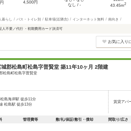
4,500円
円
2
なし / -
43.45m
人暮らし
バス・トイレ別
駐車場(近隣含)
インターネット無料
南向き
証人不要／代行 ・初期費用カード決済可
お気に入り
城郡松島町松島字普賢堂 築11年10ヶ月 2階建
郡松島町松島字普賢堂
松島海岸駅 徒歩11分
賃貸アパ
 松島駅 徒歩13分
料
管理費等
敷/礼/保証/敷引・償却
間取り/広さ