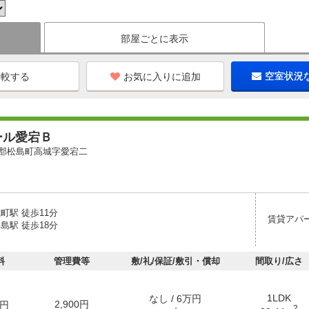
部屋ごとに表示
お気に入りに追加
空室状況
ール愛宕Ｂ
郡松島町高城字愛宕二
町駅 徒歩11分
賃貸アパ
島駅 徒歩18分
料
管理費等
敷/礼/保証/敷引・償却
間取り/広さ
1LDK
なし / 6万円
2,900円
円
2