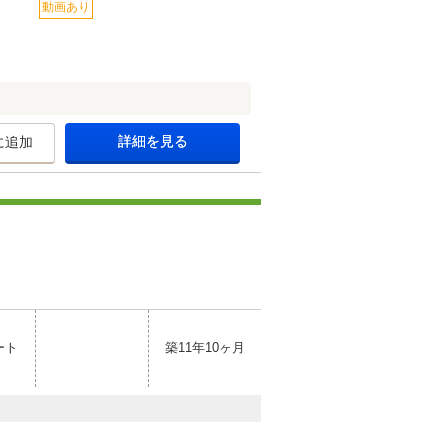
動画あり
詳細を見る
に追加
ート
築11年10ヶ月