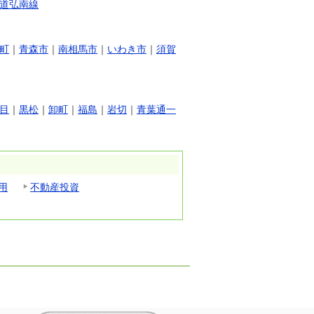
道弘南線
町
｜
青森市
｜
南相馬市
｜
いわき市
｜
須賀
目
｜
黒松
｜
卸町
｜
福島
｜
岩切
｜
青葉通一
用
不動産投資