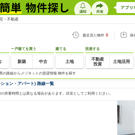
住宅・不動産
0
最近見た物件
保
一戸建てを買う
建てる
投資する
不動産
古
新築
中古
土地
土地活用
投資
県の路線からメゾネットの賃貸情報 物件を探す
ション・アパート) 路線一覧
際の所要時間とは異なる場合があります。目安としてご利用ください。