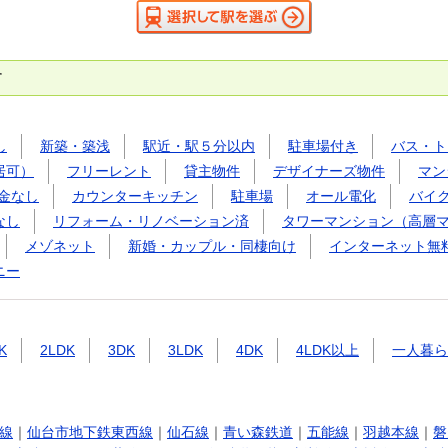
す
し
新築・築浅
駅近・駅５分以内
駐車場付き
バス・ト
居可）
フリーレント
貸主物件
デザイナーズ物件
マン
金なし
カウンターキッチン
駐車場
オール電化
バイ
なし
リフォーム・リノベーション済
タワーマンション（高層
メゾネット
新婚・カップル・同棲向け
インターネット無
ニー
K
2LDK
3DK
3LDK
4DK
4LDK以上
一人暮ら
線
｜
仙台市地下鉄東西線
｜
仙石線
｜
青い森鉄道
｜
五能線
｜
羽越本線
｜
磐