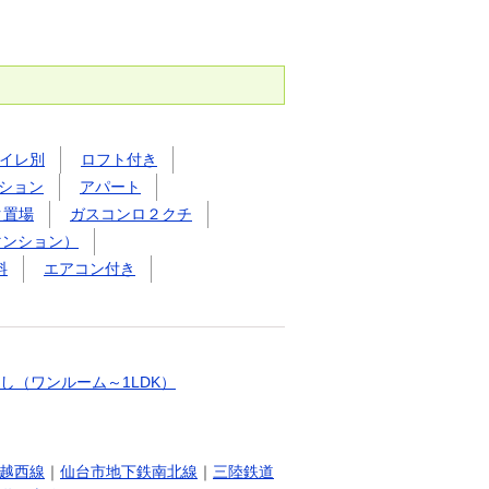
イレ別
ロフト付き
ション
アパート
ク置場
ガスコンロ２クチ
マンション）
料
エアコン付き
し（ワンルーム～1LDK）
越西線
｜
仙台市地下鉄南北線
｜
三陸鉄道