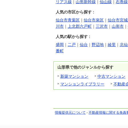
リアス線
｜
山形新幹線
｜
仙山線
｜
石巻線
人気の市区から探す :
仙台市青葉区
｜
仙台市泉区
｜
仙台市宮城
川市
｜
上北郡六戸町
｜
三沢市
｜
山形市
｜
人気の駅から探す :
盛岡
｜
二戸
｜
仙台
｜
野辺地
｜
綾里
｜
北仙
番町
山形県で他のジャンルから探す
新築マンション
中古マンション
マンションライブラリー
不動産
情報提供元について
-
不動産情報に関する免責