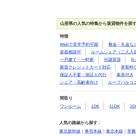
山形県の人気の特集から賃貸物件を探
特徴
Webで見学予約可能
敷金・礼金な
楽器相談可
ルームシェア（二人入
一戸建て・一軒家
分譲賃貸
礼
家賃クレジットカード対応
更新料
保証人不要・保証人代行
家具付き
シニア・高齢者向け
ルーフバルコ
間取り
ワンルーム
1DK
1LDK
2D
人気の路線から探す :
東北新幹線
｜
奥羽本線
｜
東北本線
｜
常磐