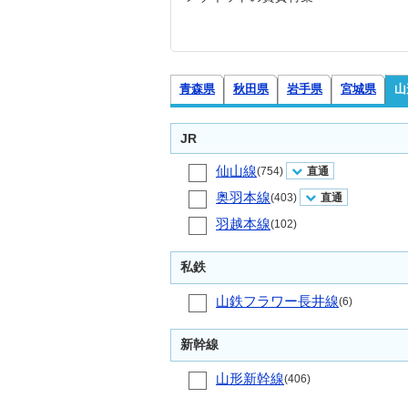
青森県
秋田県
岩手県
宮城県
山
JR
仙山線
(754)
直通
奥羽本線
(403)
直通
羽越本線
(102)
私鉄
山鉄フラワー長井線
(6)
新幹線
山形新幹線
(406)