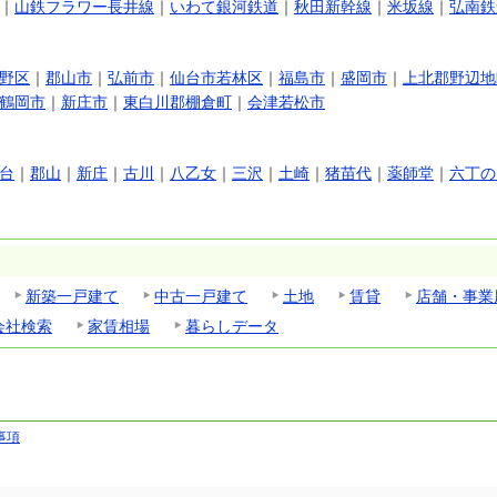
｜
山鉄フラワー長井線
｜
いわて銀河鉄道
｜
秋田新幹線
｜
米坂線
｜
弘南鉄
野区
｜
郡山市
｜
弘前市
｜
仙台市若林区
｜
福島市
｜
盛岡市
｜
上北郡野辺地
鶴岡市
｜
新庄市
｜
東白川郡棚倉町
｜
会津若松市
台
｜
郡山
｜
新庄
｜
古川
｜
八乙女
｜
三沢
｜
土崎
｜
猪苗代
｜
薬師堂
｜
六丁の
新築一戸建て
中古一戸建て
土地
賃貸
店舗・事業
会社検索
家賃相場
暮らしデータ
事項