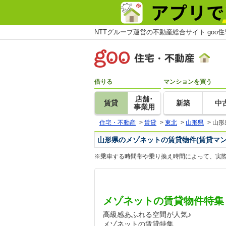
NTTグループ運営の不動産総合サイト goo
借りる
マンションを買う
店舗･
賃貸
新築
中
事業用
住宅・不動産
>
賃貸
>
東北
>
山形県
>
山形
山形県のメゾネットの賃貸物件(賃貸マン
※乗車する時間帯や乗り換え時間によって、実
メゾネットの賃貸物件特集
高級感あふれる空間が人気♪
メゾネットの賃貸特集