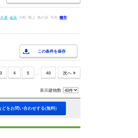
大久喜
金浜
大蛇
階上
角の浜
平内
種市
この条件を保存
3
4
5
40
次へ
…
表示建物数
などをお問い合わせする(無料)