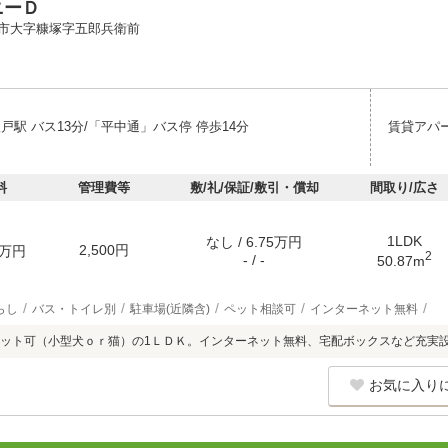
ニーＤ
市大字糠塚字五郎兵衛前
戸駅 バス13分/「平中通」バス停 停歩14分
賃貸アパ
料
管理費等
敷/礼/保証/敷引・償却
間取り/広さ
1LDK
なし / 6.75万円
2,500円
万円
2
- / -
50.87m
らし
バス・トイレ別
駐車場(近隣含)
ペット相談可
インターネット無料
ット可（小型犬ｏｒ猫）の1ＬＤＫ。インターネット無料、宅配ボックスなど充実
お気に入り