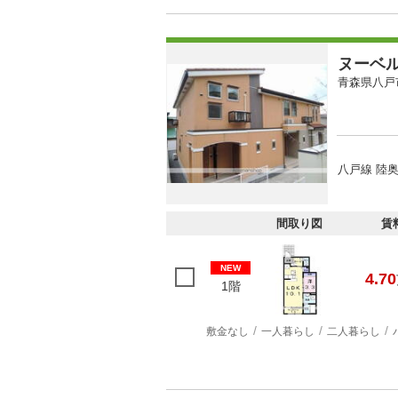
ヌーベ
青森県八戸
八戸線 陸奥
間取り図
賃
NEW
4.70
1階
敷金なし
一人暮らし
二人暮らし