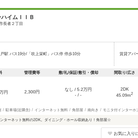
ンハイムＩＩＢ
市長者２丁目
戸駅 バス19分/「吹上栄町」バス停 停歩10分
賃貸アパ
料
管理費等
敷/礼/保証/敷引・償却
間取り/広さ
2DK
なし / 5.2万円
2,300円
万円
2
- / -
45.09m
別
駐車場(近隣含)
インターネット無料
角部屋
南向き
モニタ付インターホ
ンターネット無料の2DK。ダイニング・ホール収納あり！角部屋☆
お気に入り