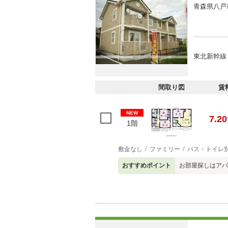
青森県八戸
東北新幹線 
間取り図
賃
NEW
7.20
1階
敷金なし
ファミリー
バス・トイレ
おすすめポイント
お部屋探しはアパ