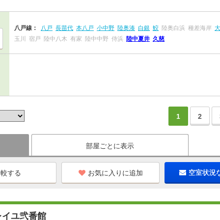
八戸線：
八戸
長苗代
本八戸
小中野
陸奥湊
白銀
鮫
陸奥白浜
種差海岸
玉川
宿戸
陸中八木
有家
陸中中野
侍浜
陸中夏井
久慈
1
2
部屋ごとに表示
お気に入りに追加
空室状況
レイユ弐番館