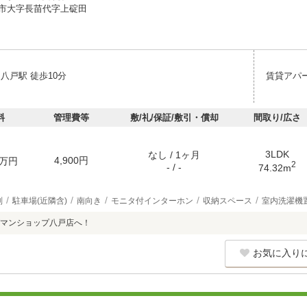
市大字長苗代字上碇田
八戸駅 徒歩10分
賃貸アパ
料
管理費等
敷/礼/保証/敷引・償却
間取り/広さ
3LDK
なし / 1ヶ月
4,900円
万円
2
- / -
74.32m
別
駐車場(近隣含)
南向き
モニタ付インターホン
収納スペース
室内洗濯機
マンショップ八戸店へ！
お気に入り