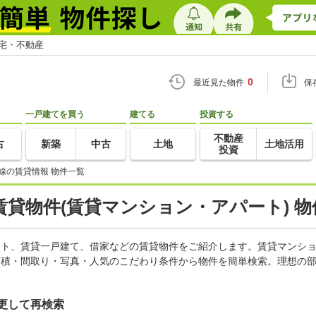
住宅・不動産
0
最近見た物件
保
一戸建てを買う
建てる
投資する
不動産
古
新築
中古
土地
土地活用
投資
線の賃貸情報 物件一覧
貸物件(賃貸マンション・アパート) 物
パート、賃貸一戸建て、借家などの賃貸物件をご紹介します。賃貸マンシ
面積・間取り・写真・人気のこだわり条件から物件を簡単検索。理想の部
更して再検索