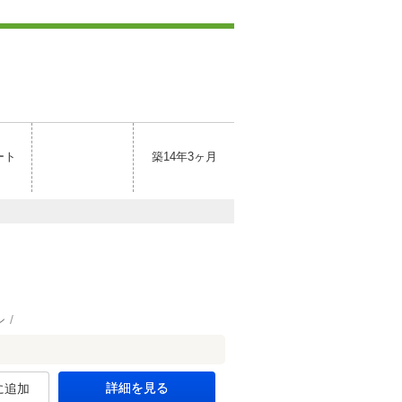
ート
築14年3ヶ月
ン
詳細を見る
に追加