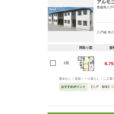
アルモ
青森県八戸
八戸線 本八
間取り図
賃
1階
6.75
敷金なし
新築
一人暮らし
二人暮
おすすめポイント
【八戸 糠塚】ペ