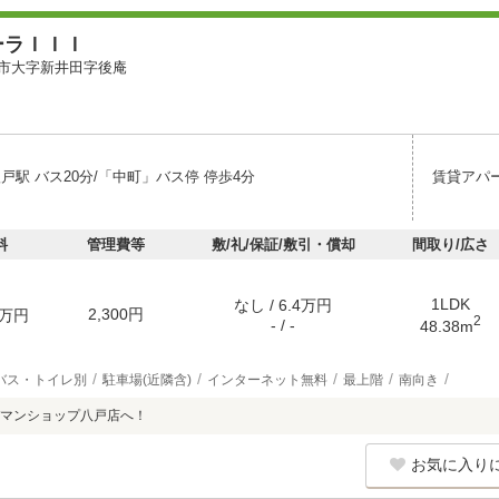
ーラＩＩＩ
市大字新井田字後庵
戸駅 バス20分/「中町」バス停 停歩4分
賃貸アパ
料
管理費等
敷/礼/保証/敷引・償却
間取り/広さ
1LDK
なし / 6.4万円
2,300円
万円
2
- / -
48.38m
バス・トイレ別
駐車場(近隣含)
インターネット無料
最上階
南向き
マンショップ八戸店へ！
お気に入り