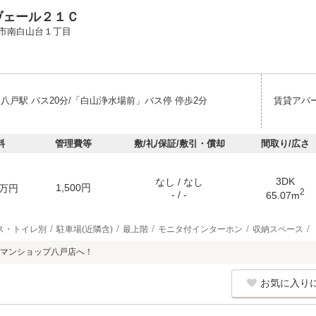
ヴェール２１Ｃ
市南白山台１丁目
八戸駅 バス20分/「白山浄水場前」バス停 停歩2分
賃貸アパ
料
管理費等
敷/礼/保証/敷引・償却
間取り/広さ
3DK
なし / なし
1,500円
万円
2
- / -
65.07m
ス・トイレ別
駐車場(近隣含)
最上階
モニタ付インターホン
収納スペース
マンショップ八戸店へ！
お気に入り