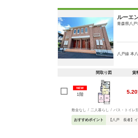
ルーエ
青森県八戸
八戸線 本八
間取り図
賃
NEW
5.20
1階
敷金なし
二人暮らし
バス・トイレ
おすすめポイント
【八戸 長者】イ