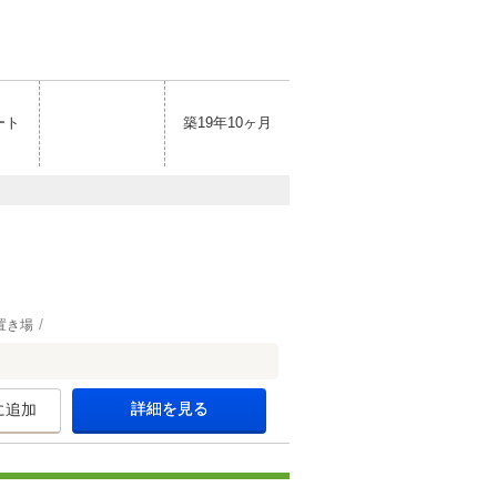
ート
築19年10ヶ月
置き場
詳細を見る
に追加