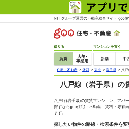
NTTグループ運営の不動産総合サイト goo
借りる
マンションを買う
店舗･
賃貸
新築
中
事業用
住宅・不動産
>
賃貸
>
東北
>
岩手県
>
八戸
八戸線（岩手県）の賃
八戸線(岩手県)の賃貸マンション、ア
探すならgoo住宅・不動産。賃料・専有
ます。
探したい物件の路線・検索条件を変