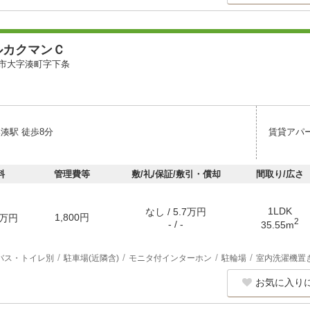
ルカクマンＣ
市大字湊町字下条
湊駅 徒歩8分
賃貸アパ
料
管理費等
敷/礼/保証/敷引・償却
間取り/広さ
1LDK
なし / 5.7万円
1,800円
万円
2
- / -
35.55m
バス・トイレ別
駐車場(近隣含)
モニタ付インターホン
駐輪場
室内洗濯機置
お気に入り