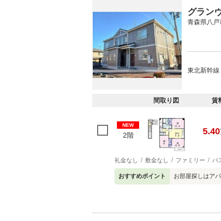
グラン
青森県八戸
東北新幹線 
間取り図
賃
NEW
5.40
2階
礼金なし
敷金なし
ファミリー
バ
おすすめポイント
お部屋探しはアパ