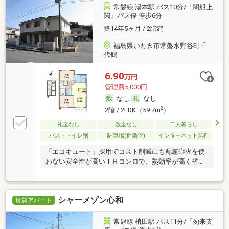
常磐線 湯本駅 バス10分/「関船上
関」バス停 停歩6分
築14年5ヶ月 / 2階建
福島県いわき市常磐水野谷町千
代鶴
6.90
万円
管理費5,000円
なし
なし
2
2階 / 2LDK（59.7m
）
礼金なし
敷金なし
二人暮らし
バス・トイレ別
駐車場(近隣含)
インターネット無料
「エコキュート」採用でコスト削減にも配慮◎火を使
わない安全性が高いＩＨコンロで、熱効率が高く省エ
ネ
シャーメゾン心和
賃貸アパート
常磐線 植田駅 バス11分/「勿来支