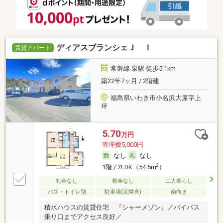
ディアスブランシェＪ Ｉ
賃貸アパート
常磐線 泉駅 徒歩5.1km
築22年7ヶ月 / 2階建
福島県いわき市小名浜大原字上
坪
5.70
万円
管理費5,000円
なし
なし
2
1階 / 2LDK（54.5m
）
礼金なし
敷金なし
二人暮らし
バス・トイレ別
駐車場(近隣含)
南向き
積水ハウスの賃貸住宅 『シャーメゾン』／バイパス
乗り口までアクセス良好／