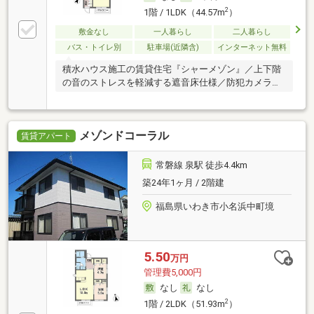
2
1階 / 1LDK（44.57m
）
敷金なし
一人暮らし
二人暮らし
バス・トイレ別
駐車場(近隣含)
インターネット無料
積水ハウス施工の賃貸住宅『シャーメゾン』／上下階
の音のストレスを軽減する遮音床仕様／防犯カメラ・
ＴＶ
メゾンドコーラル
賃貸アパート
常磐線 泉駅 徒歩4.4km
築24年1ヶ月 / 2階建
福島県いわき市小名浜中町境
5.50
万円
管理費5,000円
なし
なし
2
1階 / 2LDK（51.93m
）