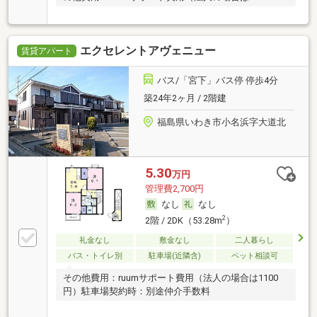
エクセレントアヴェニュー
賃貸アパート
バス/「宮下」バス停 停歩4分
築24年2ヶ月 / 2階建
福島県いわき市小名浜字大道北
5.30
万円
管理費2,700円
なし
なし
2
2階 / 2DK（53.28m
）
礼金なし
敷金なし
二人暮らし
バス・トイレ別
駐車場(近隣含)
ペット相談可
その他費用：ruumサポート費用（法人の場合は1100
円）駐車場契約時：別途仲介手数料