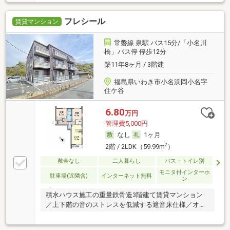
フレシール
賃貸マンション
常磐線 泉駅 バス15分/「小名川
橋」バス停 停歩12分
築11年8ヶ月 / 3階建
福島県いわき市小名浜岡小名字
住ケ谷
6.80
万円
管理費5,000円
なし
1ヶ月
2
2階 / 2LDK（59.99m
）
敷金なし
二人暮らし
バス・トイレ別
モニタ付インターホ
駐車場(近隣含)
インターネット無料
ン
積水ハウス施工の重量鉄骨造3階建て賃貸マンション
／上下階の音のストレスを低減する遮音床仕様／オー
トロ