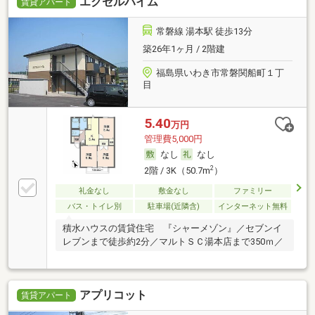
エクセルハイム
賃貸アパート
常磐線 湯本駅 徒歩13分
築26年1ヶ月 / 2階建
福島県いわき市常磐関船町１丁
目
5.40
万円
管理費5,000円
なし
なし
2
2階 / 3K（50.7m
）
礼金なし
敷金なし
ファミリー
バス・トイレ別
駐車場(近隣含)
インターネット無料
積水ハウスの賃貸住宅 『シャーメゾン』／セブンイ
レブンまで徒歩約2分／マルトＳＣ湯本店まで350ｍ／
アプリコット
賃貸アパート