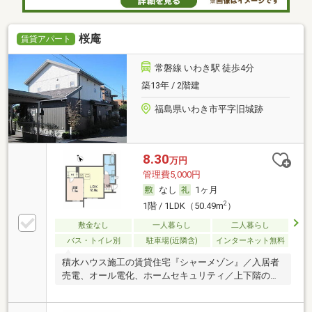
桜庵
賃貸アパート
常磐線 いわき駅 徒歩4分
築13年 / 2階建
福島県いわき市平字旧城跡
8.30
万円
管理費5,000円
なし
1ヶ月
2
1階 / 1LDK（50.49m
）
敷金なし
一人暮らし
二人暮らし
バス・トイレ別
駐車場(近隣含)
インターネット無料
積水ハウス施工の賃貸住宅『シャーメゾン』／入居者
売電、オール電化、ホームセキュリティ／上下階の音
の…