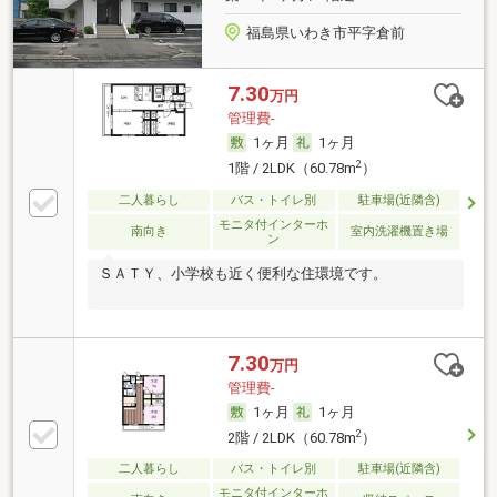
福島県いわき市平字倉前
7.30
万円
管理費-
1ヶ月
1ヶ月
2
1階 / 2LDK（60.78m
）
二人暮らし
バス・トイレ別
駐車場(近隣含)
モニタ付インターホ
南向き
室内洗濯機置き場
ン
ＳＡＴＹ、小学校も近く便利な住環境です。
7.30
万円
管理費-
1ヶ月
1ヶ月
2
2階 / 2LDK（60.78m
）
二人暮らし
バス・トイレ別
駐車場(近隣含)
モニタ付インターホ