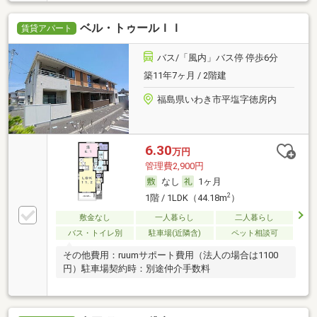
ベル・トゥールＩＩ
賃貸アパート
バス/「風内」バス停 停歩6分
築11年7ヶ月 / 2階建
福島県いわき市平塩字徳房内
6.30
万円
管理費2,900円
なし
1ヶ月
2
1階 / 1LDK（44.18m
）
敷金なし
一人暮らし
二人暮らし
バス・トイレ別
駐車場(近隣含)
ペット相談可
その他費用：ruumサポート費用（法人の場合は1100
円）駐車場契約時：別途仲介手数料