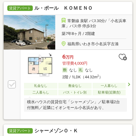
ル・ポール ＫＯＭＥＮＯ
賃貸アパート
常磐線 泉駅 バス30分/「小名浜車
庫」バス停 停歩3分
築7年8ヶ月 / 2階建
福島県いわき市小名浜字古湊
6
万円
管理費4,000円
なし
なし
2
2階 / 1LDK（44.32m
）
礼金なし
敷金なし
一人暮らし
二人暮らし
バス・トイレ別
駐車場(近隣含)
積水ハウスの賃貸住宅「シャーメゾン」／駐車場2台
付無料／近隣にイオンモール小名浜があり、
シャーメゾンＯ・Ｋ
賃貸アパート