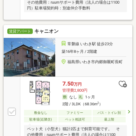
その他費用：ruumサポート費用（法人の場合は1100
円）駐車場契約時：別途仲介手数料
キャニオン
賃貸アパート
常磐線 いわき駅 徒歩23分
築16年8ヶ月 / 2階建
福島県いわき市内郷御厩町長町
7.50
万円
管理費2,800円
なし
1ヶ月
2
2階 / 3LDK（68.36m
）
敷金なし
ファミリー
バス・トイレ別
駐車場(近隣含)
ペット相談可
最上階
ペット犬（小型犬）猫計2匹まで飼育可能です。 そ
の他費用：ruumサポート費用（法人の場合は1100