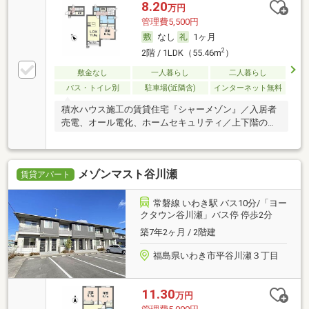
8.20
万円
管理費5,500円
なし
1ヶ月
2
2階 / 1LDK（55.46m
）
敷金なし
一人暮らし
二人暮らし
バス・トイレ別
駐車場(近隣含)
インターネット無料
積水ハウス施工の賃貸住宅『シャーメゾン』／入居者
売電、オール電化、ホームセキュリティ／上下階の音
のス
メゾンマスト谷川瀬
賃貸アパート
常磐線 いわき駅 バス10分/「ヨー
クタウン谷川瀬」バス停 停歩2分
築7年2ヶ月 / 2階建
福島県いわき市平谷川瀬３丁目
11.30
万円