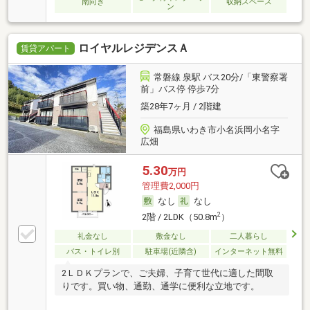
南向き
収納スペース
ン
ロイヤルレジデンスＡ
賃貸アパート
常磐線 泉駅 バス20分/「東警察署
前」バス停 停歩7分
築28年7ヶ月 / 2階建
福島県いわき市小名浜岡小名字
広畑
5.30
万円
管理費2,000円
なし
なし
2
2階 / 2LDK（50.8m
）
礼金なし
敷金なし
二人暮らし
バス・トイレ別
駐車場(近隣含)
インターネット無料
2ＬＤＫプランで、ご夫婦、子育て世代に適した間取
りです。買い物、通勤、通学に便利な立地です。