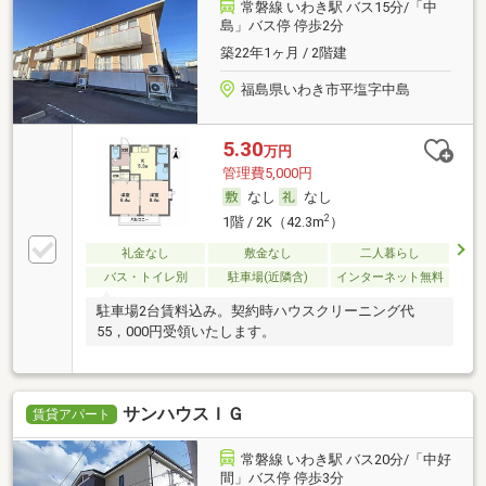
常磐線 いわき駅 バス15分/「中
島」バス停 停歩2分
築22年1ヶ月 / 2階建
福島県いわき市平塩字中島
5.30
万円
管理費5,000円
なし
なし
2
1階 / 2K（42.3m
）
礼金なし
敷金なし
二人暮らし
バス・トイレ別
駐車場(近隣含)
インターネット無料
駐車場2台賃料込み。契約時ハウスクリーニング代
55，000円受領いたします。
サンハウスＩＧ
賃貸アパート
常磐線 いわき駅 バス20分/「中好
間」バス停 停歩3分