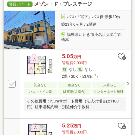
メゾン・ド・プレステージ
賃貸アパート
バス/「宮下」バス停 停歩10分
築23年6ヶ月 / 2階建
福島県いわき市小名浜大原字西
橋本
5.05
万円
管理費2,000円
なし
なし
2
2階 / 2DK（53.93m
）
礼金なし
敷金なし
二人暮らし
バス・トイレ別
駐車場(近隣含)
インターネット無料
その他費用：ruumサポート費用（法人の場合は1100
円）駐車場契約時：別途仲介手数料
5.25
万円
管理費2,000円