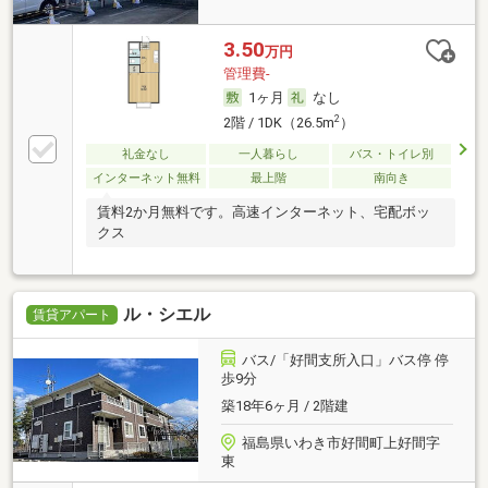
3.50
万円
管理費-
1ヶ月
なし
2
2階 / 1DK（26.5m
）
礼金なし
一人暮らし
バス・トイレ別
インターネット無料
最上階
南向き
賃料2か月無料です。高速インターネット、宅配ボッ
クス
ル・シエル
賃貸アパート
バス/「好間支所入口」バス停 停
歩9分
築18年6ヶ月 / 2階建
福島県いわき市好間町上好間字
東