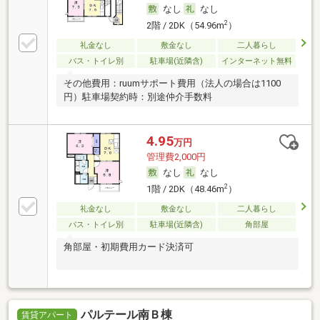
なし
なし
2
2階 / 2DK（54.96m
）
礼金なし
敷金なし
二人暮らし
バス・トイレ別
駐車場(近隣含)
インターネット無料
その他費用：ruumサポート費用（法人の場合は1100
円）駐車場契約時：別途仲介手数料
4.95
万円
管理費2,000円
なし
なし
2
1階 / 2DK（48.46m
）
礼金なし
敷金なし
二人暮らし
バス・トイレ別
駐車場(近隣含)
角部屋
角部屋・初期費用カード決済可
パルテール南Ｂ棟
賃貸アパート