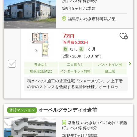
所」バス停 停歩6分
築9年8ヶ月 / 2階建
福島県いわき市錦町鵜ノ巣
7
万円
管理費5,000円
なし
1ヶ月
2
2階 / 2LDK（58.81m
）
敷金なし
二人暮らし
バス・トイレ別
駐車場(近隣含)
インターネット無料
最上階
積水ハウス施工の賃貸住宅『シャーメゾン』／上下階
の音のストレスを低減する遮音床仕様／オートロッ
ク・ワ
オーベルグランディオ倉前
賃貸マンション
常磐線 いわき駅 バス14分/「双藤
町」バス停 停歩6分
築18年7ヶ月 / 3階建