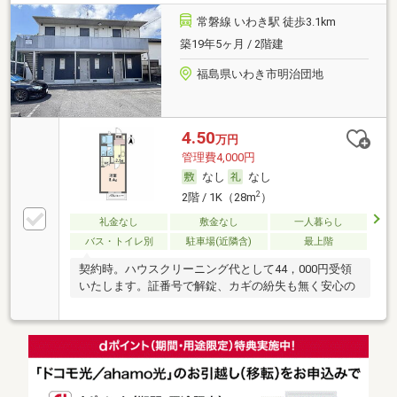
常磐線 いわき駅 徒歩3.1km
築19年5ヶ月 / 2階建
福島県いわき市明治団地
4.50
万円
管理費4,000円
なし
なし
2
2階 / 1K（28m
）
礼金なし
敷金なし
一人暮らし
バス・トイレ別
駐車場(近隣含)
最上階
契約時。ハウスクリーニング代として44，000円受領
いたします。証番号で解錠、カギの紛失も無く安心の