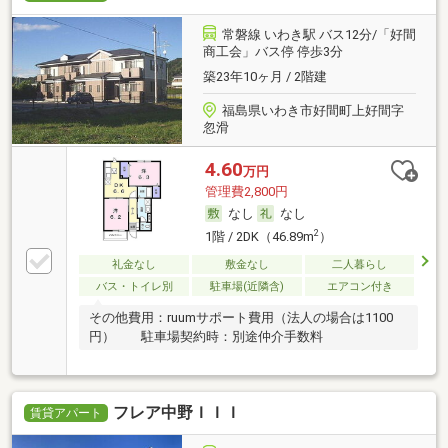
常磐線 いわき駅 バス12分/「好間
商工会」バス停 停歩3分
築23年10ヶ月 / 2階建
福島県いわき市好間町上好間字
忽滑
4.60
万円
管理費2,800円
なし
なし
2
1階 / 2DK（46.89m
）
礼金なし
敷金なし
二人暮らし
バス・トイレ別
駐車場(近隣含)
エアコン付き
その他費用：ruumサポート費用（法人の場合は1100
円） 駐車場契約時：別途仲介手数料
フレア中野ＩＩＩ
賃貸アパート