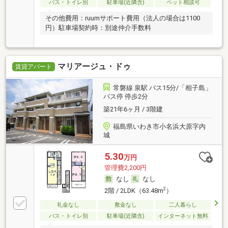
バス・トイレ別
駐車場(近隣含)
ペット相談可
その他費用：ruumサポート費用（法人の場合は1100
円）駐車場契約時：別途仲介手数料
マリアージュ・ドゥ
賃貸アパート
常磐線 泉駅 バス15分/「相子島」
バス停 停歩2分
築21年6ヶ月 / 3階建
福島県いわき市小名浜大原字内
城
5.30
万円
管理費2,200円
なし
なし
2
2階 / 2LDK（63.48m
）
礼金なし
敷金なし
二人暮らし
バス・トイレ別
駐車場(近隣含)
インターネット無料