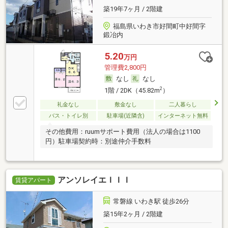
築19年7ヶ月 / 2階建
福島県いわき市好間町中好間字
鍛冶内
5.20
万円
管理費2,800円
なし
なし
2
1階 / 2DK（45.82m
）
礼金なし
敷金なし
二人暮らし
バス・トイレ別
駐車場(近隣含)
インターネット無料
その他費用：ruumサポート費用（法人の場合は1100
円）駐車場契約時：別途仲介手数料
アンソレイエＩＩＩ
賃貸アパート
常磐線 いわき駅 徒歩26分
築15年2ヶ月 / 2階建