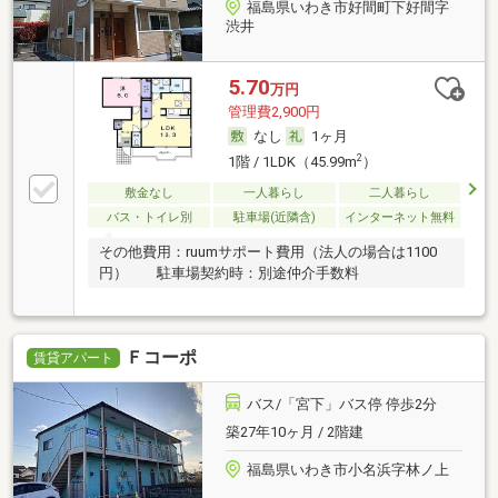
福島県いわき市好間町下好間字
渋井
5.70
万円
管理費2,900円
なし
1ヶ月
2
1階 / 1LDK（45.99m
）
敷金なし
一人暮らし
二人暮らし
バス・トイレ別
駐車場(近隣含)
インターネット無料
その他費用：ruumサポート費用（法人の場合は1100
円） 駐車場契約時：別途仲介手数料
Ｆコーポ
賃貸アパート
バス/「宮下」バス停 停歩2分
築27年10ヶ月 / 2階建
福島県いわき市小名浜字林ノ上