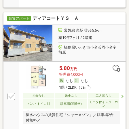
ディアコートＹＳ Ａ
賃貸アパート
常磐線 泉駅 徒歩5.6km
築19年7ヶ月 / 2階建
福島県いわき市小名浜岡小名字
前原
5.80
万円
管理費4,000円
なし
なし
2
1階 / 2LDK（53m
）
礼金なし
敷金なし
二人暮らし
モニタ付インターホ
バス・トイレ別
駐車場(近隣含)
ン
積水ハウスの賃貸住宅「シャーメゾン」／駐車場2台
付無料／