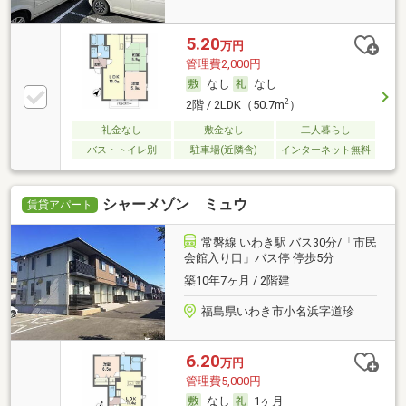
5.20
万円
管理費2,000円
なし
なし
2
2階 / 2LDK（50.7m
）
礼金なし
敷金なし
二人暮らし
バス・トイレ別
駐車場(近隣含)
インターネット無料
シャーメゾン ミュウ
賃貸アパート
常磐線 いわき駅 バス30分/「市民
会館入り口」バス停 停歩5分
築10年7ヶ月 / 2階建
福島県いわき市小名浜字道珍
6.20
万円
管理費5,000円
なし
1ヶ月