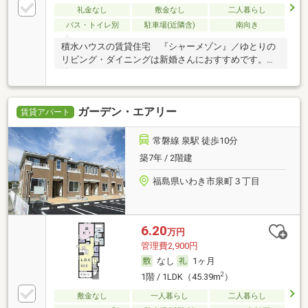
礼金なし
敷金なし
二人暮らし
バス・トイレ別
駐車場(近隣含)
南向き
積水ハウスの賃貸住宅 『シャーメゾン』／ゆとりの
リビング・ダイニングは新婚さんにおすすめです。／
使い
ガーデン・エアリー
賃貸アパート
常磐線 泉駅 徒歩10分
築7年 / 2階建
福島県いわき市泉町３丁目
6.20
万円
管理費2,900円
なし
1ヶ月
2
1階 / 1LDK（45.39m
）
敷金なし
一人暮らし
二人暮らし