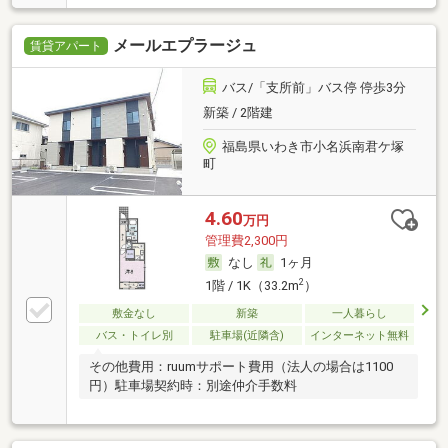
メールエプラージュ
賃貸アパート
バス/「支所前」バス停 停歩3分
新築 / 2階建
福島県いわき市小名浜南君ケ塚
町
4.60
万円
管理費2,300円
なし
1ヶ月
2
1階 / 1K（33.2m
）
敷金なし
新築
一人暮らし
バス・トイレ別
駐車場(近隣含)
インターネット無料
その他費用：ruumサポート費用（法人の場合は1100
円）駐車場契約時：別途仲介手数料