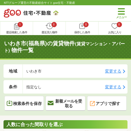
NTTグループ運営の不動産総合サイト goo住宅・不動産
1
0
0
0
最近検索した条件
最近見た物件
保存した条件
お気に入り
いわき市(福島県)の賃貸物件
(賃貸マンション・アパー
物件一覧
ト)
地域
変更する
いわき市
条件
変更する
指定なし
新着メールを受
検索条件を保存
アプリで探す
取る
人数に合った間取りを選ぶ