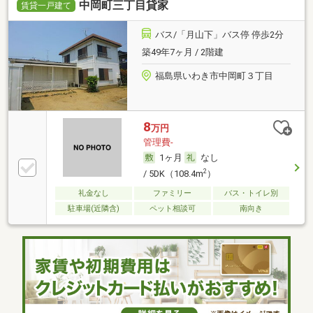
中岡町三丁目貸家
賃貸一戸建て
バス/「月山下」バス停 停歩2分
築49年7ヶ月 / 2階建
福島県いわき市中岡町３丁目
8
万円
管理費-
1ヶ月
なし
2
/ 5DK（108.4m
）
礼金なし
ファミリー
バス・トイレ別
駐車場(近隣含)
ペット相談可
南向き