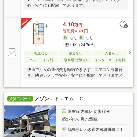
心・安全にも配慮しております。
4.10
万円
管理費4,000円
なし
なし
2
1階 / 1K（24.7m
）
礼金なし
敷金なし
一人暮らし
バス・トイレ別
駐車場(近隣含)
インターネット無料
快適で月々の通信費を節約できます／エアコン設備付
き。防犯カメラで安心・安全にも配慮しております／
メゾン．ド．エム Ｃ
賃貸アパート
常磐線 内郷駅 徒歩33分
築27年8ヶ月 / 2階建
福島県いわき市内郷御厩町２丁
目