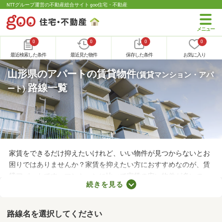
NTTグループ運営の不動産総合サイト goo住宅・不動産
0
0
0
0
最近検索した条件
最近見た物件
保存した条件
お気に入り
山形県のアパートの賃貸物件
(賃貸マンション・アパ
路線一覧
ート)
家賃をできるだけ抑えたいけれど、いい物件が見つからないとお
困りではありませんか？家賃を抑えたい方におすすめなのが、賃
貸アパートです。マンションに比べて家賃の安い物件が多いの
続きを見る
で、月々の支出を抑えられますよ。ここでは、おすすめの賃貸ア
パートを紹介します。間取りや家賃が異なるため、いくつかの物
件を見比べてみましょう。
路線名を選択してください