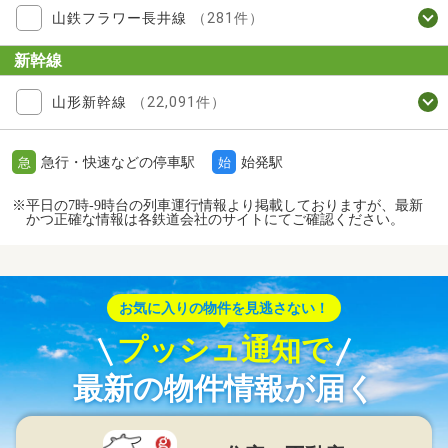
山鉄フラワー長井線
（281件）
新幹線
山形新幹線
（22,091件）
急行・快速などの停車駅
始発駅
急
始
※平日の7時-9時台の列車運行情報より掲載しておりますが、最新
かつ正確な情報は各鉄道会社のサイトにてご確認ください。
お気に入りの物件を見逃さない！
プッシュ通知で
最新の物件情報が届く