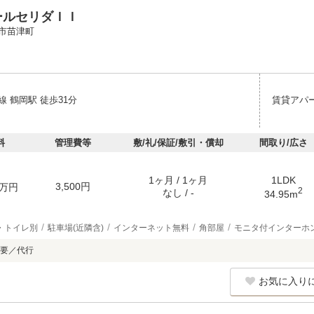
ールセリダＩＩ
市苗津町
 鶴岡駅 徒歩31分
賃貸アパ
料
管理費等
敷/礼/保証/敷引・償却
間取り/広さ
1ヶ月 / 1ヶ月
1LDK
3,500円
万円
2
なし / -
34.95m
・トイレ別
駐車場(近隣含)
インターネット無料
角部屋
モニタ付インターホ
要／代行
お気に入り