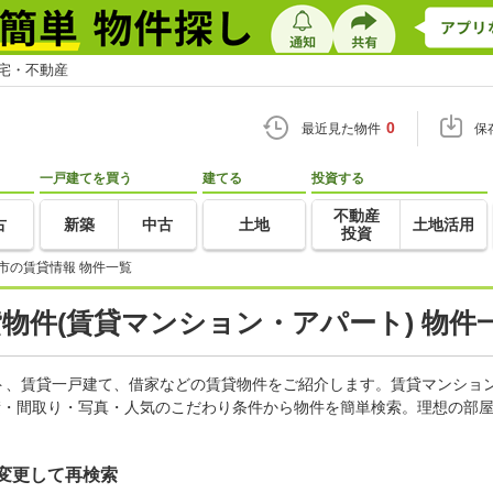
住宅・不動産
0
最近見た物件
保
一戸建てを買う
建てる
投資する
不動産
古
新築
中古
土地
土地活用
投資
市の賃貸情報 物件一覧
貸物件(賃貸マンション・アパート) 物件
ト、賃貸一戸建て、借家などの賃貸物件をご紹介します。賃貸マンショ
積・間取り・写真・人気のこだわり条件から物件を簡単検索。理想の部屋
変更して再検索