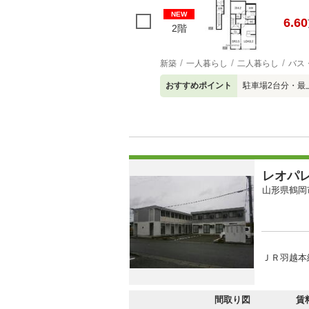
NEW
6.60
2階
新築
一人暮らし
二人暮らし
バス
おすすめポイント
駐車場2台分・最
レオパ
山形県鶴岡
ＪＲ羽越本線
間取り図
賃