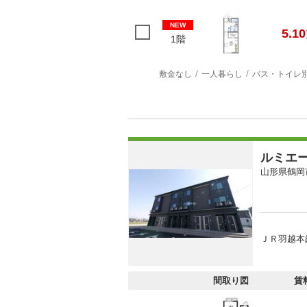
NEW
5.10
1階
敷金なし
一人暮らし
バス・トイレ
ルミエ
山形県鶴岡
ＪＲ羽越本線
間取り図
賃