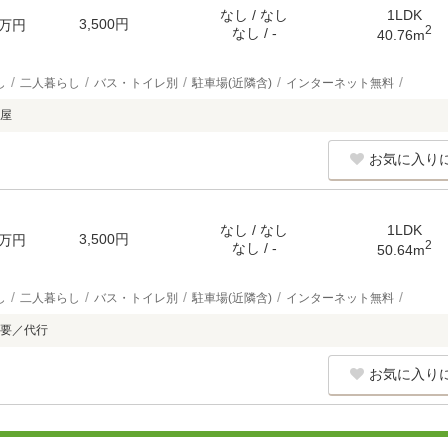
なし / なし
1LDK
3,500円
万円
2
なし / -
40.76m
し
二人暮らし
バス・トイレ別
駐車場(近隣含)
インターネット無料
屋
お気に入り
なし / なし
1LDK
3,500円
万円
2
なし / -
50.64m
し
二人暮らし
バス・トイレ別
駐車場(近隣含)
インターネット無料
要／代行
お気に入り