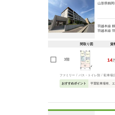
山形県鶴岡
羽越本線 鶴
羽越本線 羽
間取り図
賃
3階
14
ファミリー
バス・トイレ別
駐車場(
おすすめポイント
平置駐車場有、エ