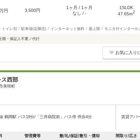
1ヶ月 / 1ヶ月
1SLDK
3,500円
万円
2
なし / -
47.65m
・トイレ別
駐車場(近隣含)
インターネット無料
最上階
モニタ付インターホ
上階・保証人不要／代行
お気に入り
レス西部
市美咲町
 鶴岡駅 バス19分/「三井病院前」バス停 停歩4分
賃貸アパ
料
管理費等
敷/礼/保証/敷引・償却
間取り/広さ