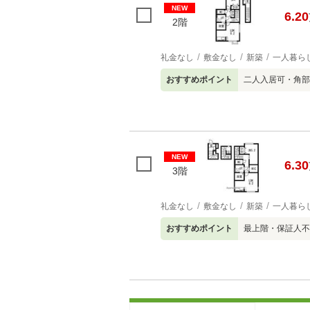
NEW
6.20
2階
礼金なし
敷金なし
新築
一人暮ら
おすすめポイント
二人入居可・角部
NEW
6.30
3階
礼金なし
敷金なし
新築
一人暮ら
おすすめポイント
最上階・保証人不