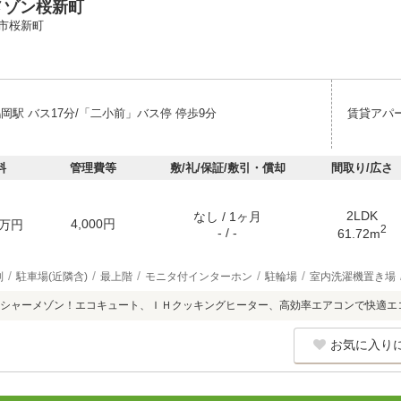
メゾン桜新町
市桜新町
岡駅 バス17分/「二小前」バス停 停歩9分
賃貸アパ
料
管理費等
敷/礼/保証/敷引・償却
間取り/広さ
2LDK
なし / 1ヶ月
4,000円
万円
2
- / -
61.72m
別
駐車場(近隣含)
最上階
モニタ付インターホン
駐輪場
室内洗濯機置き場
シャーメゾン！エコキュート、ＩＨクッキングヒーター、高効率エアコンで快適エ
お気に入り