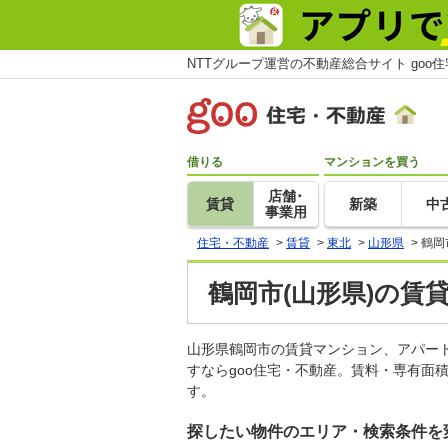
NTTグループ運営の不動産総合サイト goo
借りる
マンションを買う
店舗･
賃貸
新築
中
事業用
住宅・不動産
>
賃貸
>
東北
>
山形県
>
鶴岡
鶴岡市(山形県)の賃
山形県鶴岡市の賃貸マンション、アパー
すならgoo住宅・不動産。賃料・専有面
す。
探したい物件のエリア・検索条件を