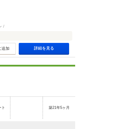
ン
詳細を見る
に追加
ート
築21年5ヶ月