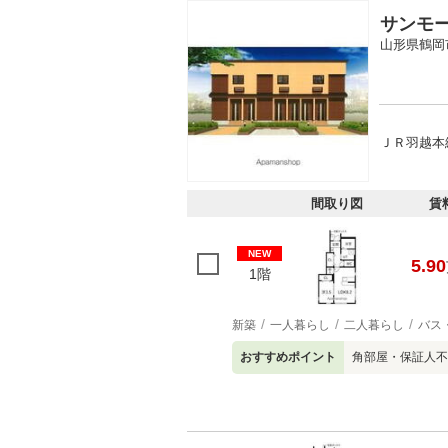
サンモ
山形県鶴岡
ＪＲ羽越本線
間取り図
賃
NEW
5.90
1階
新築
一人暮らし
二人暮らし
バス
おすすめポイント
角部屋・保証人不