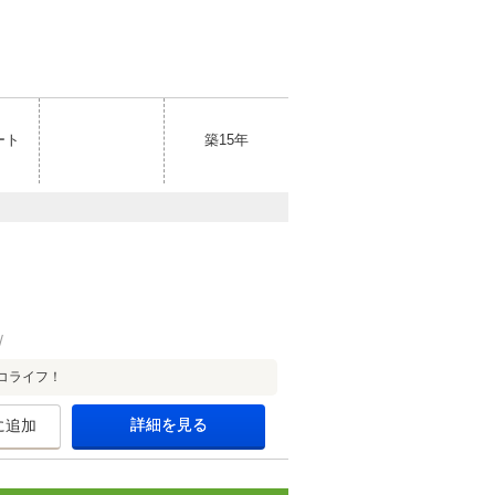
ート
築15年
コライフ！
詳細を見る
に追加