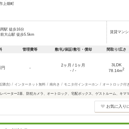
市上畑町
岡駅 徒歩16分
賃貸マンシ
前大山駅 徒歩5.5km
料
管理費等
敷/礼/保証/敷引・償却
間取り/広さ
3LDK
2ヶ月 / 1ヶ月
万円
-
2
- / -
78.14m
近隣含)
インターネット無料
南向き
モニタ付インターホン
オートロック付
レベーター2基、防犯カメラ、オートロック、宅配ボックス、ゲストルーム、キマ
お気に入り