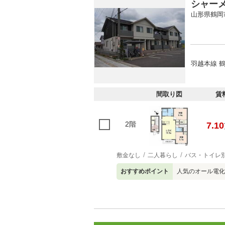
シャー
山形県鶴岡
羽越本線 鶴
間取り図
賃
2階
7.10
敷金なし
二人暮らし
バス・トイレ
おすすめポイント
人気のオール電化