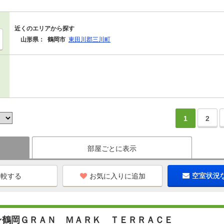
近くのエリアから探す
山形県：
鶴岡市
東田川郡三川町
1
2
部屋ごとに表示
お気に入りに追加
空室状況
ン鶴岡ＧＲＡＮ ＭＡＲＫ ＴＥＲＲＡＣＥ