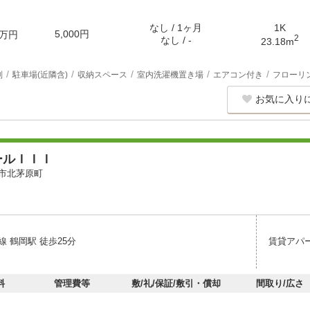
なし / 1ヶ月
1K
5,000円
万円
2
なし / -
23.18m
別
駐車場(近隣含)
収納スペース
室内洗濯機置き場
エアコン付き
フローリ
お気に入り
ールＩＩＩ
市北茅原町
 鶴岡駅 徒歩25分
賃貸アパ
料
管理費等
敷/礼/保証/敷引・償却
間取り/広さ