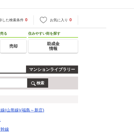
0
0
存した検索条件
お気に入り
売る
住みやすい街を探す
助成金
売却
情報
マンションライブラリー
検索
本線(山形線)(福島～新庄)
線
新幹線