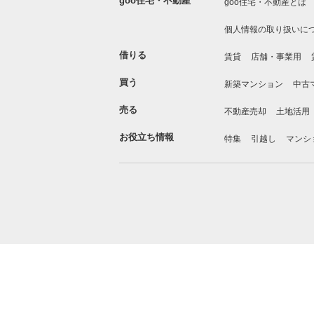
goo住宅・不動産
goo住宅・不動産とは
個人情報の取り扱いに
借りる
賃貸
店舗・事業用
買う
新築マンション
中古
売る
不動産売却
土地活用
お役立ち情報
特集
引越し
マンシ