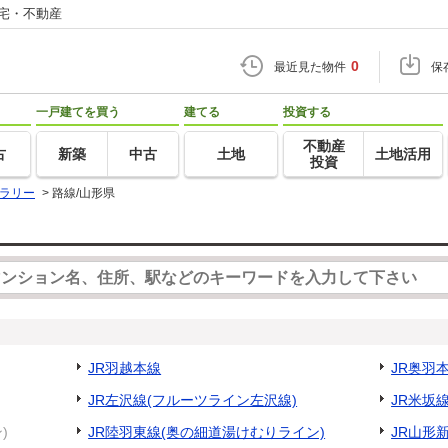
住宅・不動産
0
最近見た物件
保
一戸建てを買う
建てる
投資する
不動産
古
新築
中古
土地
土地活用
投資
ラリー
>
路線/山形県
JR羽越本線
JR奥羽
JR左沢線(フルーツライン左沢線)
JR米坂
)
JR陸羽東線(奥の細道湯けむりライン)
JR山形