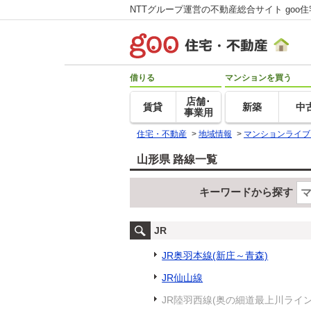
NTTグループ運営の不動産総合サイト goo
借りる
マンションを買う
店舗･
賃貸
新築
中
事業用
住宅・不動産
>
地域情報
>
マンションライブ
山形県 路線一覧
キーワードから探す
JR
JR奥羽本線(新庄～青森)
JR仙山線
JR陸羽西線(奥の細道最上川ライン