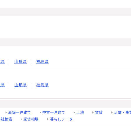
城県
山形県
福島県
城県
山形県
福島県
新築一戸建て
中古一戸建て
土地
賃貸
店舗・事
会社検索
家賃相場
暮らしデータ