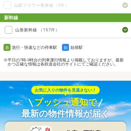
山鉄フラワー長井線
（0件）
新幹線
山形新幹線
（157件）
急行・快速などの停車駅
始発駅
急
始
※平日の7時-9時台の列車運行情報より掲載しておりますが、最新
かつ正確な情報は各鉄道会社のサイトにてご確認ください。
お気に入りの物件を見逃さない！
プッシュ通知で
最新の物件情報が届く