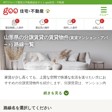
NTTグループ運営の不動産総合サイト goo住宅・不動産
0
0
0
0
最近検索した条件
最近見た物件
保存した条件
お気に入り
山形県の分譲賃貸の賃貸物件
(賃貸マンション・アパ
路線一覧
ート)
家賃が少し高くても、上質な空間で快適な生活を送りたい方にお
すすめの分譲賃貸物件を紹介します。分譲賃貸は、マンション内
のほかのお部屋に比べて設備が整っていることがポイント。なか
続きを見る
には高級感のある内装に整えられた物件もあるので、グレードの
高いお部屋に住みたい方におすすめですよ。特徴の異なる分譲賃
貸物件のなかから、気になるお部屋を見つけてくださいね。
路線名を選択してください