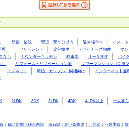
す
し
新築・築浅
駅近・駅５分以内
駐車場付き
バス・ト
居可）
フリーレント
貸主物件
デザイナーズ物件
マン
金なし
カウンターキッチン
駐車場
オール電化
バイ
なし
リフォーム・リノベーション済
タワーマンション（高層
メゾネット
新婚・カップル・同棲向け
インターネット無
ニー
K
2LDK
3DK
3LDK
4DK
4LDK以上
一人暮ら
線
｜
仙台市地下鉄東西線
｜
仙石線
｜
青い森鉄道
｜
五能線
｜
羽越本線
｜
磐