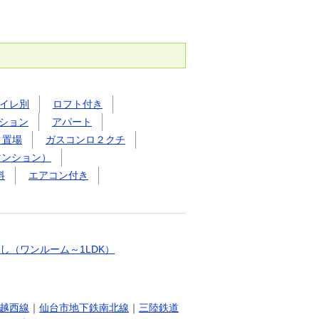
イレ別
ロフト付き
ション
アパート
ク置場
ガスコンロ２クチ
マンション）
料
エアコン付き
し（ワンルーム～1LDK）
越西線
｜
仙台市地下鉄南北線
｜
三陸鉄道