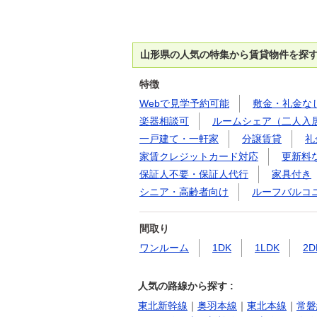
山形県の人気の特集から賃貸物件を探
特徴
Webで見学予約可能
敷金・礼金な
楽器相談可
ルームシェア（二人入
一戸建て・一軒家
分譲賃貸
礼
家賃クレジットカード対応
更新料
保証人不要・保証人代行
家具付き
シニア・高齢者向け
ルーフバルコ
間取り
ワンルーム
1DK
1LDK
2D
人気の路線から探す :
東北新幹線
｜
奥羽本線
｜
東北本線
｜
常磐