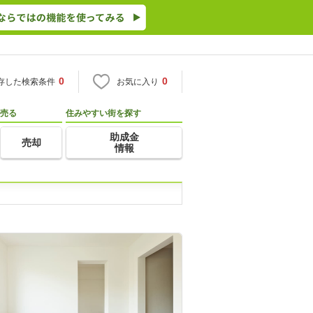
0
0
存した検索条件
お気に入り
売る
住みやすい街を探す
助成金
売却
情報