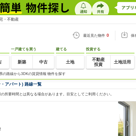
住宅・不動産
0
最近見た物件
保
一戸建てを買う
建てる
投資する
不動産
古
新築
中古
土地
土地活用
投資
県の路線から3DKの賃貸情報 物件を探す
・アパート) 路線一覧
際の所要時間とは異なる場合があります。目安としてご利用ください。
！