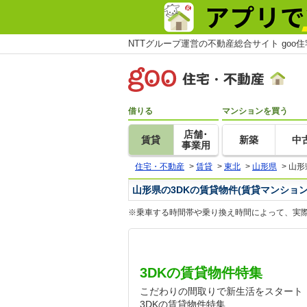
NTTグループ運営の不動産総合サイト goo
借りる
マンションを買う
店舗･
賃貸
新築
中
事業用
住宅・不動産
>
賃貸
>
東北
>
山形県
>
山形
山形県の3DKの賃貸物件(賃貸マンション
※乗車する時間帯や乗り換え時間によって、実
3DKの賃貸物件特集
こだわりの間取りで新生活をスタート
3DKの賃貸物件特集