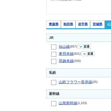
青森県
秋田県
岩手県
宮城県
山
JR
仙山線
(857)
直通
奥羽本線
(921)
直通
羽越本線
(250)
私鉄
山鉄フラワー長井線
(25)
新幹線
山形新幹線
(1,103)