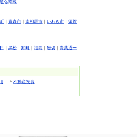
道弘南線
町
｜
青森市
｜
南相馬市
｜
いわき市
｜
須賀
目
｜
黒松
｜
卸町
｜
福島
｜
岩切
｜
青葉通一
用
不動産投資