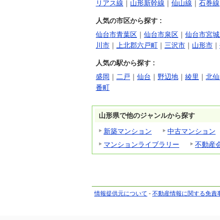
リアス線
｜
山形新幹線
｜
仙山線
｜
石巻線
人気の市区から探す :
仙台市青葉区
｜
仙台市泉区
｜
仙台市宮城
川市
｜
上北郡六戸町
｜
三沢市
｜
山形市
｜
人気の駅から探す :
盛岡
｜
二戸
｜
仙台
｜
野辺地
｜
綾里
｜
北仙
番町
山形県で他のジャンルから探す
新築マンション
中古マンション
マンションライブラリー
不動産
情報提供元について
-
不動産情報に関する免責