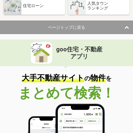
人気タウン
住宅ローン
ランキング
ページトップに戻る
goo住宅・不動産
アプリ
大手不動産サイト
物件
の
を
まとめて検索！