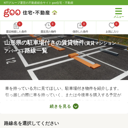
NTTグループ運営の不動産総合サイト goo住宅・不動産
0
0
0
0
最近検索した条件
最近見た物件
保存した条件
お気に入り
山形県の駐車場付きの賃貸物件
(賃貸マンション・
路線一覧
アパート)
車を持っている方に見てほしい、駐車場付き物件を紹介します。
引っ越しの際に車を持っていく、または今後車を購入する予定が
あるなら駐車場は必須。物件周辺で駐車場を借りる方法もありま
続きを見る
すが、月々の費用が割高になる恐れもあります。駐車場の費用を
抑えるだけでなく、車への移動も楽に行える駐車場付き物件から
気になるお部屋を探してみましょう。
路線名を選択してください