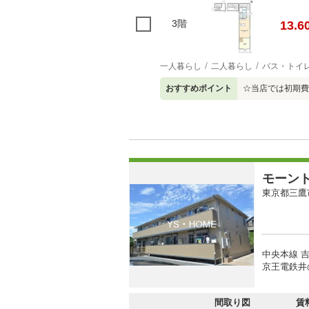
3階
13.6
一人暮らし
二人暮らし
バス・トイ
おすすめポイント
☆当店では初期費
モーン
東京都三鷹
中央本線 吉
京王電鉄井
間取り図
賃