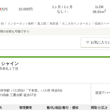
1ヶ月 / 1ヶ月
1LDK
0
10,000円
万円
2
なし / -
38.81m
レ別
インターネット無料
最上階
角部屋
モニタ付インターホン
収納スペー
用の分割も可能です☆
お気に入り
トシャイン
市牟礼１丁目
祥寺駅 バス20分/「下本宿」バス停 停歩5分
賃貸アパ
の頭線 三鷹台駅 徒歩17分
料
管理費等
敷/礼/保証/敷引・償却
間取り/広さ