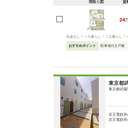
間取り図
賃
24
礼金なし
一人暮らし
二人暮らし
おすすめポイント
駐車場付き戸建 
東京都武
東京都武蔵
京王電鉄井
京王電鉄井