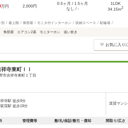
0.5ヶ月 / 1.5ヶ月
1LDK
0
2,000円
万円
2
なし / -
34.15m
レ別
最上階
角部屋
モニタ付インターホン
収納スペース
駐輪場
 角部屋 エアコン2基 モニターホン 追い炊き
お気に入り
吉祥寺東町ＩＩ
野市吉祥寺東町１丁目
祥寺駅 徒歩9分
賃貸マンシ
荻窪駅 徒歩19分
料
管理費等
敷/礼/保証/敷引・償却
間取り/広さ