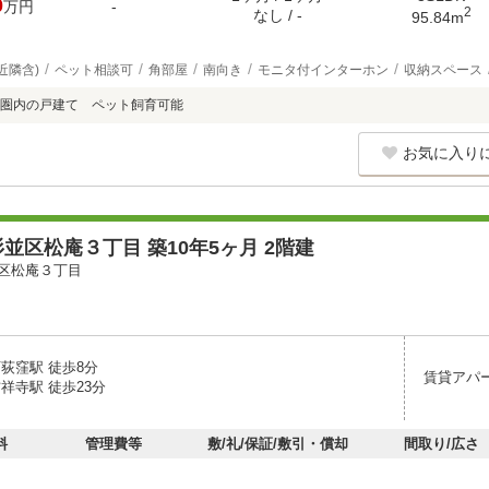
0
万円
-
2
なし / -
95.84m
近隣含)
ペット相談可
角部屋
南向き
モニタ付インターホン
収納スペース
圏内の戸建て ペット飼育可能
お気に入り
並区松庵３丁目 築10年5ヶ月 2階建
区松庵３丁目
荻窪駅 徒歩8分
賃貸アパ
祥寺駅 徒歩23分
料
管理費等
敷/礼/保証/敷引・償却
間取り/広さ