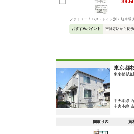
39.5
ファミリー
バス・トイレ別
駐車場(
おすすめポイント
吉祥寺駅から徒歩
東京都杉
東京都杉並
中央本線 西
中央本線 吉
間取り図
賃