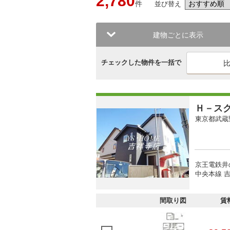
2,780
件
並び替え
建物ごとに表示
チェックした物件を一括で
Ｈ－ス
東京都武蔵
京王電鉄井
中央本線 吉
間取り図
賃