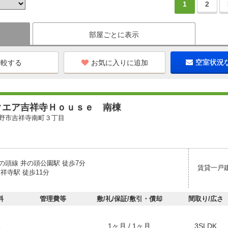
1
2
部屋ごとに表示
お気に入りに追加
空室状況
クエア吉祥寺Ｈｏｕｓｅ 南棟
野市吉祥寺南町３丁目
の頭線 井の頭公園駅 徒歩7分
賃貸一戸
祥寺駅 徒歩11分
料
管理費等
敷/礼/保証/敷引・償却
間取り/広さ
1ヶ月 / 1ヶ月
3SLDK