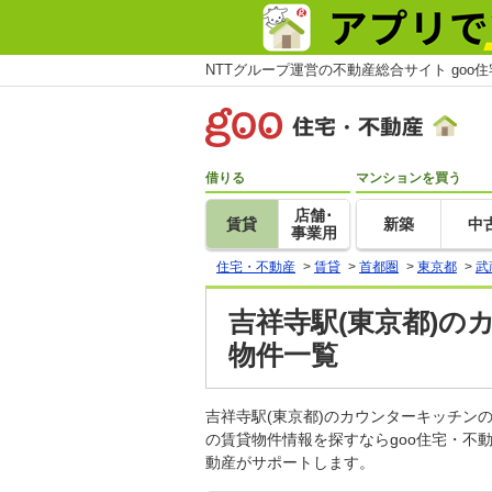
NTTグループ運営の不動産総合サイト goo
借りる
マンションを買う
店舗･
賃貸
新築
中
事業用
住宅・不動産
>
賃貸
>
首都圏
>
東京都
>
武
吉祥寺駅(東京都)の
物件一覧
吉祥寺駅(東京都)のカウンターキッチ
の賃貸物件情報を探すならgoo住宅・不
動産がサポートします。