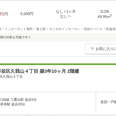
なし / 1ヶ月
2LDK
0
5,000円
万円
2
なし / -
49.95m
別
インターネット無料
最上階
モニタ付インターホン
収納スペース
駐輪場
用の分割も可能です☆
お気に入り
並区久我山４丁目 築3年10ヶ月 2階建
区久我山４丁目
の頭線 三鷹台駅 徒歩5分
賃貸一戸
祥寺駅 徒歩20分