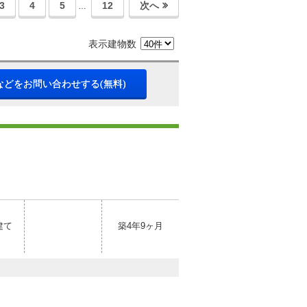
3
4
5
12
次へ
…
表示建物数
などをお問い合わせする(無料)
建て
築4年9ヶ月