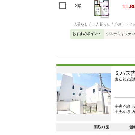
2階
11.8
一人暮らし
二人暮らし
バス・トイ
おすすめポイント
システムキッチン
ミハス
東京都武蔵
中央本線 吉
中央本線 西
間取り図
賃