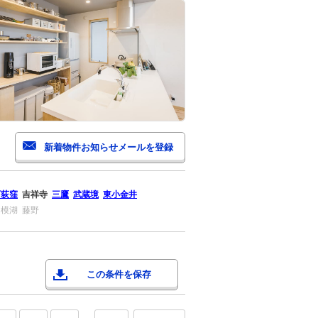
西荻窪
吉祥寺
三鷹
武蔵境
東小金井
相模湖
藤野
この条件を保存