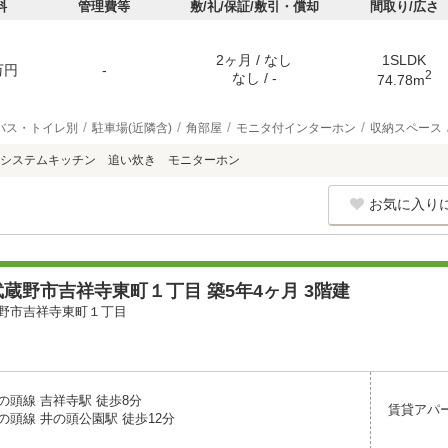
料
管理費等
敷/礼/保証/敷引・償却
間取り/広さ
2ヶ月 / なし
1SLDK
万円
-
2
なし / -
74.78m
バス・トイレ別
駐車場(近隣含)
角部屋
モニタ付インターホン
収納スペース
システムキッチン 追い炊き モニターホン
お気に入り
蔵野市吉祥寺東町１丁目 築5年4ヶ月 3階建
野市吉祥寺東町１丁目
の頭線 吉祥寺駅 徒歩8分
賃貸アパ
の頭線 井の頭公園駅 徒歩12分