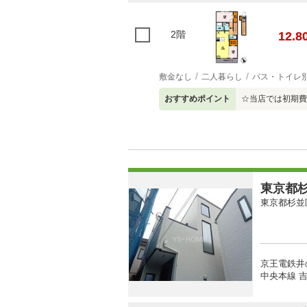
2階
12.8
敷金なし
二人暮らし
バス・トイレ
おすすめポイント
☆当店では初期費
東京都杉
東京都杉並
京王電鉄井
中央本線 吉