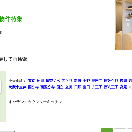
物件特集
集
更して再検索
中央本線：
東京
神田
御茶ノ水
四ツ谷
新宿
中野
高円寺
阿佐ケ谷
荻窪
武蔵小金井
国分寺
西国分寺
国立
立川
日野
豊田
八王子
西八王子
高尾
キッチン：
カウンターキッチン