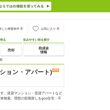
0
0
存した検索条件
お気に入り
売る
住みやすい街を探す
助成金
売却
情報
覧
ション・アパート)
ます。賃貸マンション・賃貸アパートなど
単検索。理想の部屋探しをgoo住宅・不