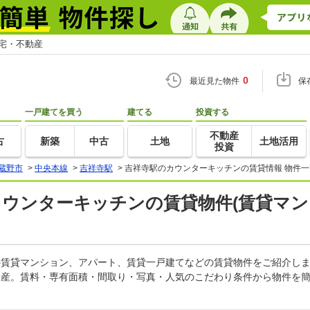
住宅・不動産
0
最近見た物件
保
一戸建てを買う
建てる
投資する
不動産
古
新築
中古
土地
土地活用
投資
蔵野市
>
中央本線
>
吉祥寺駅
>
吉祥寺駅のカウンターキッチンの賃貸情報 物件一
カウンターキッチンの賃貸物件(賃貸マン
ンの賃貸マンション、アパート、賃貸一戸建てなどの賃貸物件をご紹介し
動産。賃料・専有面積・間取り・写真・人気のこだわり条件から物件を簡