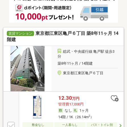
東京都江東区亀戸６丁目 築8年11ヶ月 14
賃貸マンション
階建
総武・中央緩行線 亀戸駅 徒歩3
分
築8年11ヶ月 / 14階建
東京都江東区亀戸６丁目
12.30
万円
管理費17,000円
なし
1ヶ月
2
14階 / 1K（26.14m
）
敷金なし
一人暮らし
バス・トイレ別