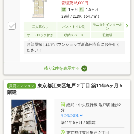
管理費15,000円
1ヶ月
1.5ヶ月
2
29階 / 2LDK（64.7m
）
モニタ付インターホ
二人暮らし
バス・トイレ別
ン
オートロック付き
収納スペース
駐輪場
お部屋探しはアパマンショップ新高円寺店にお任せく
ださい！
残り2件を表示する
東京都江東区亀戸２丁目 築11年6ヶ月 5
賃貸マンション
階建
総武・中央緩行線 亀戸駅 徒歩2
分
その他の交通
築11年6ヶ月 / 5階建
東京都江東区亀戸２丁目