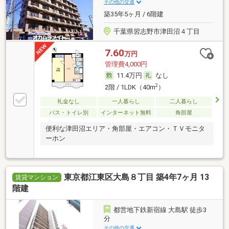
その他の交通
築35年5ヶ月 / 6階建
千葉県習志野市津田沼４丁目
7.60
万円
管理費4,000円
11.4万円
なし
2
2階 / 1LDK（40m
）
礼金なし
一人暮らし
二人暮らし
バス・トイレ別
インターネット無料
角部屋
便利な津田沼エリア・角部屋・エアコン・ＴＶモニタ
ーホン
東京都江東区大島８丁目 築4年7ヶ月 13
賃貸マンション
階建
都営地下鉄新宿線 大島駅 徒歩3
分
その他の交通