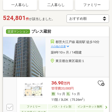
一人暮らし
二人暮らし
ファミリー
524,801
件
が該当しました。
ブレス蔵前
賃貸マンション
都営大江戸線 蔵前駅 徒歩10分
その他の交通
築8年10ヶ月 / 14階建
東京都台東区蔵前１
36.90
万円
管理費20,000円
1ヶ月
1ヶ月
2
11階 / 3LDK（75.26m
）
ファミリー
バス・トイレ別
インターネット無料