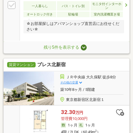
モニタ付インターホ
一人暮らし
バス・トイレ別
ン
オートロック付き
駐輪場
室内洗濯機置き場
☆お部屋探しはアパマンショップ直営店にお任せくだ
さい☆
残り5件を表示する
ブレス北新宿
賃貸マンション
ＪＲ中央線 大久保駅 徒歩8分
その他の交通
築10年8ヶ月 / 5階建
東京都新宿区北新宿１
32.30
万円
管理費10,000円
1ヶ月
1ヶ月
2
4階 / 2LDK（60.49m
）