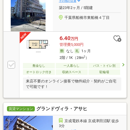
その他の交通
築23年2ヶ月 / 5階建
千葉県船橋市東船橋４丁目
6.40
万円
管理費5,000円
なし
1ヶ月
2
2階 / 1K（28m
）
敷金なし
一人暮らし
バス・トイレ別
オートロック付き
収納スペース
駐輪場
来店不要のオンライン接客で物件紹介・契約がご自宅
で可能です！
グランドヴィラ・アサヒ
賃貸マンション
京成電鉄本線 京成津田沼駅 徒歩
3分