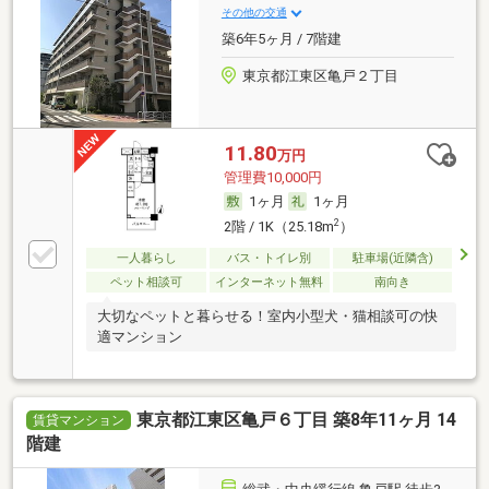
その他の交通
築6年5ヶ月 / 7階建
東京都江東区亀戸２丁目
11.80
万円
管理費10,000円
1ヶ月
1ヶ月
2
2階 / 1K（25.18m
）
一人暮らし
バス・トイレ別
駐車場(近隣含)
ペット相談可
インターネット無料
南向き
大切なペットと暮らせる！室内小型犬・猫相談可の快
適マンション
東京都江東区亀戸６丁目 築8年11ヶ月 14
賃貸マンション
階建