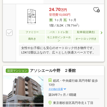
24.70
万円
管理費10,000円
1ヶ月
1ヶ月
2
1階 / 3LDK（78.71m
）
ファミリー
バス・トイレ別
駐車場(近隣含)
モニタ付インターホ
南向き
オートロック付き
ン
女性やお子様にも安心のオートロック付き物件です。
LDK12畳以上なので、広々とした快適スペースです。
アソシエール中野 ２番館
賃貸マンション
総武・中央緩行線 高円寺駅 徒歩
13分
その他の交通
築26年7ヶ月 / 5階建
東京都杉並区高円寺北１丁目