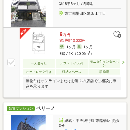
築18年8ヶ月 / 8階建
東京都墨田区亀沢１丁目
9
万円
管理費10,000円
1ヶ月
1ヶ月
2
3階 / 1K（20.06m
）
モニタ付インターホ
一人暮らし
バス・トイレ別
ン
オートロック付き
収納スペース
駐輪場
当物件はオンラインまたはお近くの店舗でご相談お申
込を承ります
ベリーノ
賃貸マンション
総武・中央緩行線 東船橋駅 徒歩
3分