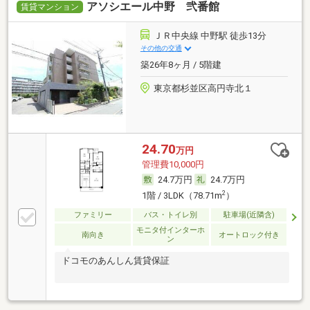
アソシエール中野 弐番館
賃貸マンション
ＪＲ中央線 中野駅 徒歩13分
その他の交通
築26年8ヶ月 / 5階建
東京都杉並区高円寺北１
24.70
万円
管理費10,000円
24.7万円
24.7万円
2
1階 / 3LDK（78.71m
）
ファミリー
バス・トイレ別
駐車場(近隣含)
モニタ付インターホ
南向き
オートロック付き
ン
ドコモのあんしん賃貸保証