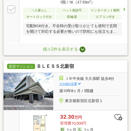
2
1階 / 1K（37.55m
）
一人暮らし
ペット相談可
インターネット無料
オートロック付き
駐輪場
エアコン付き
宅配BOX付き。不在時の受け取りがとても便利で玄関
を開けて対応する必要が無いので防犯にも役立ちま
す。
残り2件を表示する
ＢＬＥＳＳ北新宿
賃貸マンション
ＪＲ中央線 大久保駅 徒歩8分
その他の交通
築10年8ヶ月 / 5階建
東京都新宿区北新宿１
32.30
万円
管理費10,000円
1ヶ月
1ヶ月