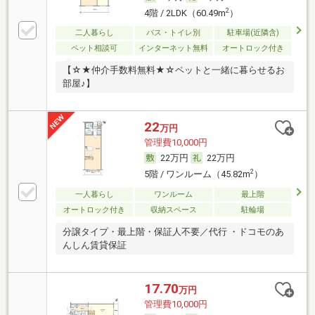
2
4階 / 2LDK（60.49m
）
二人暮らし
バス・トイレ別
駐車場(近隣含)
ペット相談可
インターネット無料
オートロック付き
【☆★仲介手数料無料★☆ペットと一緒に暮らせるお
部屋♪】
22
万円
管理費10,000円
22万円
22万円
2
5階 / ワンルーム（45.82m
）
一人暮らし
ワンルーム
最上階
オートロック付き
収納スペース
駐輪場
分譲タイプ・最上階・保証人不要／代行 ・ドコモのあ
んしん賃貸保証
17.70
万円
管理費10,000円