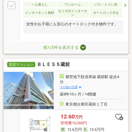
一人暮らし
ワンルーム
バス・トイレ別
モニタ付インターホ
インターネット無料
オートロック付き
ン
女性やお子様にも安心のオートロック付き物件です。
残り5件を表示する
ＢＬＥＳＳ蔵前
賃貸マンション
都営地下鉄浅草線 蔵前駅 徒歩4
分
その他の交通
築8年10ヶ月 / 14階建
東京都台東区蔵前１丁目
12.60
万円
管理費10,000円
12.6万円
12.6万円