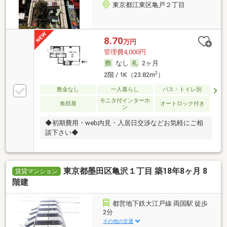
東京都江東区亀戸２丁目
8.70
万円
管理費4,000円
なし
2ヶ月
2
2階 / 1K（23.82m
）
敷金なし
一人暮らし
バス・トイレ別
モニタ付インターホ
角部屋
オートロック付き
ン
◆初期費用・web内見・入居日交渉などお気軽にご相
談下さい◆
東京都墨田区亀沢１丁目 築18年8ヶ月 8
賃貸マンション
階建
都営地下鉄大江戸線 両国駅 徒歩
2分
その他の交通