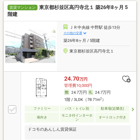
東京都杉並区高円寺北１ 築26年8ヶ月 5
賃貸マンション
階建
ＪＲ中央線 中野駅 徒歩13分
その他の交通
築26年8ヶ月 / 5階建
東京都杉並区高円寺北１
24.70
万円
管理費10,000円
24.7万円
24.7万円
2
1階 / 3LDK（78.71m
）
ファミリー
バス・トイレ別
駐車場(近隣含)
モニタ付インターホ
南向き
オートロック付き
ン
ドコモのあんしん賃貸保証