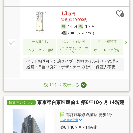
13
万円
管理費10,000円
1ヶ月
1ヶ月
2
4階 / 1K（25.04m
）
一人暮らし
バス・トイレ別
ペット相談可
モニタ付インターホ
インターネット無料
オートロック付き
ン
ペット相談可・分譲タイプ・外観タイル張り・管理人
巡回・日当り良好・デザイナーズ物件・保証人不要／
代行 ・初期費用カード決済可
残り1件を表示する
東京都台東区蔵前１ 築8年10ヶ月 14階建
賃貸マンション
都営浅草線 蔵前駅 徒歩4分
その他の交通
築8年10ヶ月 / 14階建