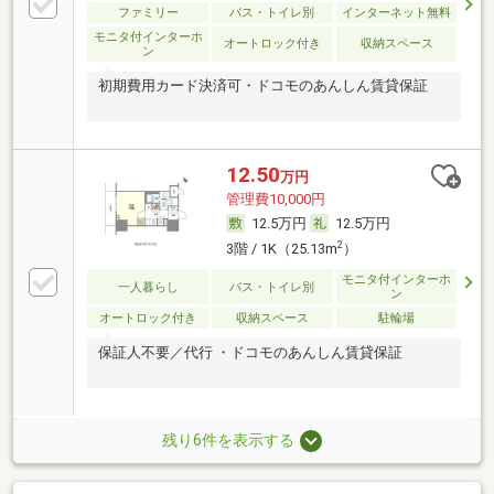
ファミリー
バス・トイレ別
インターネット無料
モニタ付インターホ
オートロック付き
収納スペース
ン
初期費用カード決済可・ドコモのあんしん賃貸保証
12.50
万円
管理費10,000円
12.5万円
12.5万円
2
3階 / 1K（25.13m
）
モニタ付インターホ
一人暮らし
バス・トイレ別
ン
オートロック付き
収納スペース
駐輪場
保証人不要／代行 ・ドコモのあんしん賃貸保証
残り6件を表示する