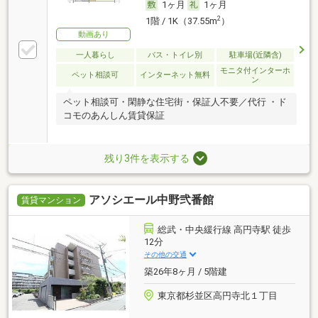
1ヶ月
1ヶ月
2
1階 / 1K（37.55m
）
動画あり
一人暮らし
バス・トイレ別
駐車場(近隣含)
モニタ付インターホ
ペット相談可
インターネット無料
ン
ペット相談可・閑静な住宅街・保証人不要／代行 ・ド
コモのあんしん賃貸保証
残り3件を表示する
アソシエール中野弐番館
賃貸マンション
総武・中央緩行線 高円寺駅 徒歩
12分
その他の交通
築26年8ヶ月 / 5階建
東京都杉並区高円寺北１丁目