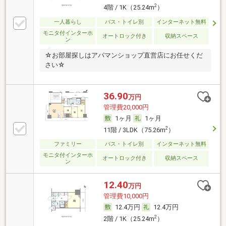
2
4階 / 1K（25.24m
）
一人暮らし
バス・トイレ別
インターネット無料
モニタ付インターホ
オートロック付き
収納スペース
ン
☆お部屋探しはアパマンショップ直営店にお任せくだ
さい☆
36.90
万円
管理費20,000円
1ヶ月
1ヶ月
2
11階 / 3LDK（75.26m
）
ファミリー
バス・トイレ別
インターネット無料
モニタ付インターホ
オートロック付き
収納スペース
ン
12.40
万円
管理費10,000円
12.4万円
12.4万円
2
2階 / 1K（25.24m
）