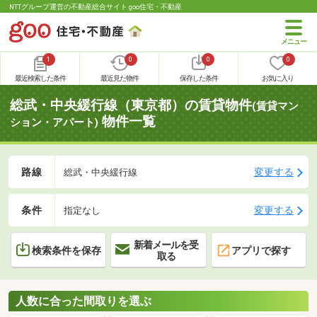
NTTグループ運営の不動産総合サイト goo住宅・不動産
1
0
0
0
最近検索した条件
最近見た物件
保存した条件
お気に入り
総武・中央緩行線（東京都）の賃貸物件
(賃貸マン
物件一覧
ション・アパート)
路線
変更する
総武・中央緩行線
条件
変更する
指定なし
新着メールを受
検索条件を保存
アプリで探す
取る
人数に合った間取りを選ぶ