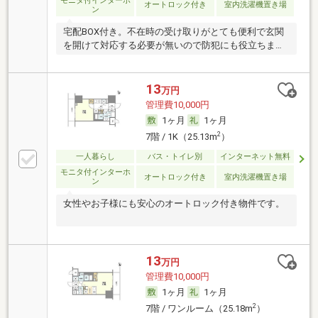
モニタ付インターホ
オートロック付き
室内洗濯機置き場
ン
宅配BOX付き。不在時の受け取りがとても便利で玄関
を開けて対応する必要が無いので防犯にも役立ちま
す。
13
万円
管理費10,000円
1ヶ月
1ヶ月
2
7階 / 1K（25.13m
）
一人暮らし
バス・トイレ別
インターネット無料
モニタ付インターホ
オートロック付き
室内洗濯機置き場
ン
女性やお子様にも安心のオートロック付き物件です。
13
万円
管理費10,000円
1ヶ月
1ヶ月
2
7階 / ワンルーム（25.18m
）