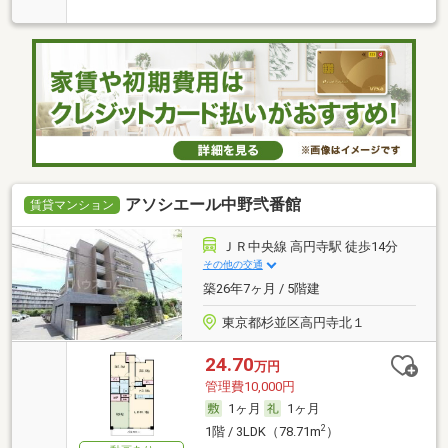
アソシエール中野弐番館
賃貸マンション
ＪＲ中央線 高円寺駅 徒歩14分
その他の交通
築26年7ヶ月 / 5階建
東京都杉並区高円寺北１
24.70
万円
管理費10,000円
1ヶ月
1ヶ月
2
1階 / 3LDK（78.71m
）