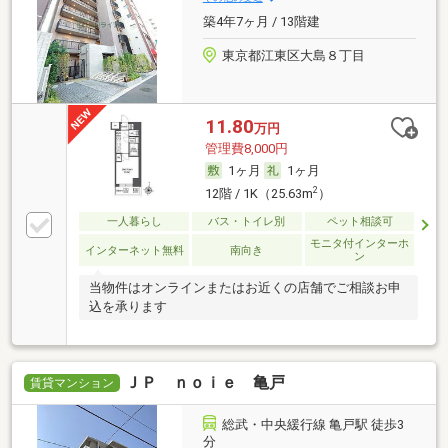
築4年7ヶ月 / 13階建
東京都江東区大島８丁目
11.80
万円
管理費8,000円
1ヶ月
1ヶ月
2
12階 / 1K（25.63m
）
一人暮らし
バス・トイレ別
ペット相談可
モニタ付インターホ
インターネット無料
南向き
ン
当物件はオンラインまたはお近くの店舗でご相談お申
込を承ります
ＪＰ ｎｏｉｅ 亀戸
賃貸マンション
総武・中央緩行線 亀戸駅 徒歩3
分