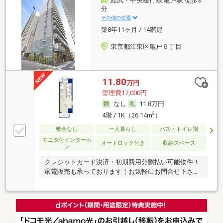
総武・中央緩行線 亀戸駅 徒歩3
分
その他の交通
築8年11ヶ月 / 14階建
東京都江東区亀戸６丁目
11.80
万円
管理費17,000円
なし
11.8万円
2
4階 / 1K（26.14m
）
敷金なし
一人暮らし
バス・トイレ別
モニタ付インターホ
オートロック付き
収納スペース
ン
クレジットカード決済・初期費用分割払い可能物件！
家電販売も承っております！お気軽にお問合せ下さ
い！