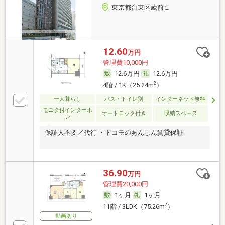
東京都台東区蔵前１
12.60
万円
管理費10,000円
12.6万円
12.6万円
2
4階 / 1K（25.24m
）
一人暮らし
バス・トイレ別
インターネット無料
モニタ付インターホ
オートロック付き
収納スペース
ン
保証人不要／代行 ・ドコモのあんしん賃貸保証
36.90
万円
管理費20,000円
1ヶ月
1ヶ月
2
11階 / 3LDK（75.26m
）
動画あり