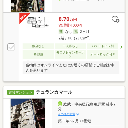
8.70
万円
管理費4,000円
なし
2ヶ月
2
2階 / 1K（23.82m
）
敷金なし
一人暮らし
バス・トイレ別
モニタ付インターホ
角部屋
オートロック付き
ン
当物件はオンラインまたはお近くの店舗でご相談お申
込を承ります
テュランカマール
賃貸マンション
総武・中央緩行線 亀戸駅 徒歩2
分
その他の交通
築11年6ヶ月 / 5階建