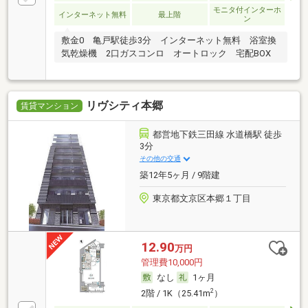
モニタ付インターホ
インターネット無料
最上階
ン
敷金0 亀戸駅徒歩3分 インターネット無料 浴室換
気乾燥機 2口ガスコンロ オートロック 宅配BOX
リヴシティ本郷
賃貸マンション
都営地下鉄三田線 水道橋駅 徒歩
3分
その他の交通
築12年5ヶ月 / 9階建
東京都文京区本郷１丁目
12.90
万円
管理費10,000円
なし
1ヶ月
2
2階 / 1K（25.41m
）