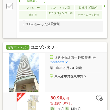
動画あり
ファミリー
バス・トイレ別
駐車場(近隣含)
モニタ付インターホ
南向き
オートロック付き
ン
ドコモのあんしん賃貸保証
ユニゾンタワー
賃貸マンション
ＪＲ中央線 東中野駅 徒歩1分
その他の交通
築18年10ヶ月 / 31階建
東京都中野区東中野５
30.90
万円
管理費15,000円
1ヶ月
1.5ヶ月