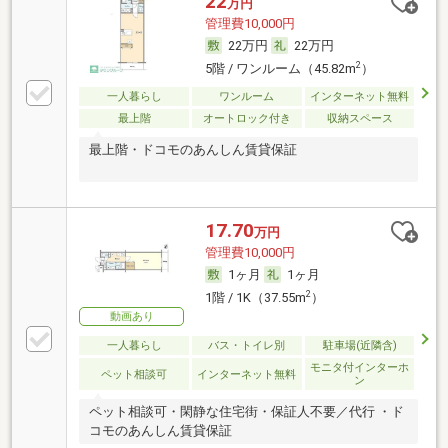
22
万円
管理費10,000円
22万円
22万円
2
5階 / ワンルーム（45.82m
）
一人暮らし
ワンルーム
インターネット無料
最上階
オートロック付き
収納スペース
最上階・ドコモのあんしん賃貸保証
17.70
万円
管理費10,000円
1ヶ月
1ヶ月
2
1階 / 1K（37.55m
）
動画あり
一人暮らし
バス・トイレ別
駐車場(近隣含)
モニタ付インターホ
ペット相談可
インターネット無料
ン
ペット相談可・閑静な住宅街・保証人不要／代行 ・ド
コモのあんしん賃貸保証