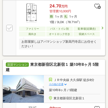
24.70
万円
管理費10,000円
1ヶ月
1ヶ月
2
1階 / 3LDK（78.71m
）
ファミリー
バス・トイレ別
駐車場(近隣含)
南向き
オートロック付き
収納スペース
お部屋探しはアパマンショップ新高円寺店にお任せく
ださい！
東京都新宿区北新宿１ 築10年8ヶ月 5階
賃貸マンション
建
ＪＲ中央線 大久保駅 徒歩8分
その他の交通
築10年8ヶ月 / 5階建
東京都新宿区北新宿１