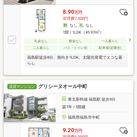
8.90
万円
管理費7,000円
なし
なし
2
1階 / 1LDK（45.97m
）
礼金なし
敷金なし
一人暮らし
二人暮らし
バス・トイレ別
駐車場(近隣含)
福島駅徒歩8分、南向き1LDK。太陽光発電でエコな暮
らし
グリシーヌオール中町
賃貸マンション
東北新幹線 福島駅 徒歩9分
築7年 / 3階建
福島県福島市中町
9.20
万円
管理費5,000円