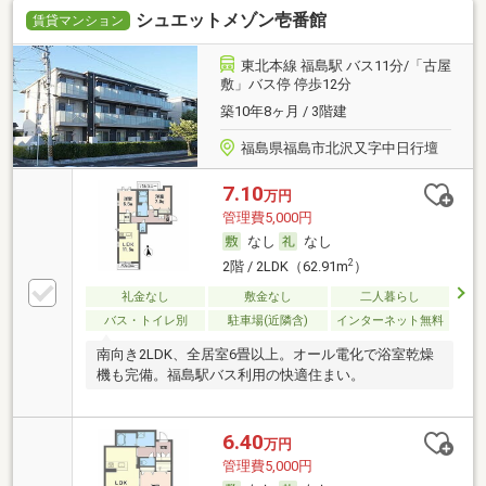
シュエットメゾン壱番館
賃貸マンション
東北本線 福島駅 バス11分/「古屋
敷」バス停 停歩12分
築10年8ヶ月 / 3階建
福島県福島市北沢又字中日行壇
7.10
万円
管理費5,000円
なし
なし
2
2階 / 2LDK（62.91m
）
礼金なし
敷金なし
二人暮らし
バス・トイレ別
駐車場(近隣含)
インターネット無料
南向き2LDK、全居室6畳以上。オール電化で浴室乾燥
機も完備。福島駅バス利用の快適住まい。
6.40
万円
管理費5,000円