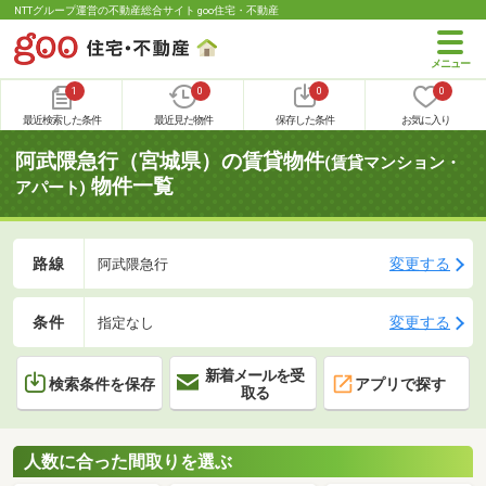
NTTグループ運営の不動産総合サイト goo住宅・不動産
1
0
0
0
最近検索した条件
最近見た物件
保存した条件
お気に入り
阿武隈急行（宮城県）の賃貸物件
(賃貸マンション・
物件一覧
アパート)
路線
変更する
阿武隈急行
条件
変更する
指定なし
新着メールを受
検索条件を保存
アプリで探す
取る
人数に合った間取りを選ぶ