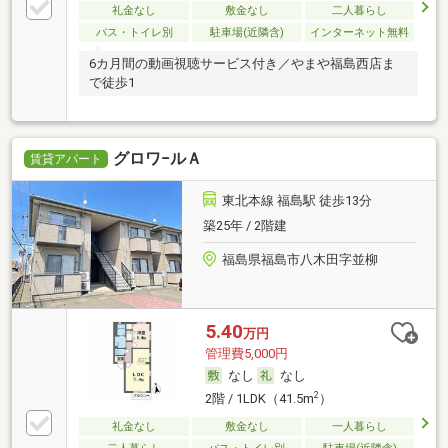
礼金なし
敷金なし
二人暮らし
バス・トイレ別
駐車場(近隣含)
インターネット無料
6カ月間の動画視聴サービス付き／やまや福島西店ま
で徒歩1
グロワ−ルＡ
賃貸アパート
東北本線 福島駅 徒歩13分
築25年 / 2階建
福島県福島市八木田字並柳
5.40
万円
管理費5,000円
なし
なし
2
2階 / 1LDK（41.5m
）
礼金なし
敷金なし
一人暮らし