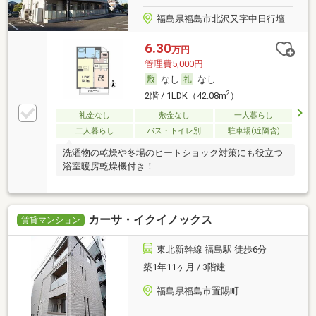
福島県福島市北沢又字中日行壇
6.30
万円
管理費5,000円
なし
なし
2
2階 / 1LDK（42.08m
）
礼金なし
敷金なし
一人暮らし
二人暮らし
バス・トイレ別
駐車場(近隣含)
洗濯物の乾燥や冬場のヒートショック対策にも役立つ
浴室暖房乾燥機付き！
カーサ・イクイノックス
賃貸マンション
東北新幹線 福島駅 徒歩6分
築1年11ヶ月 / 3階建
福島県福島市置賜町