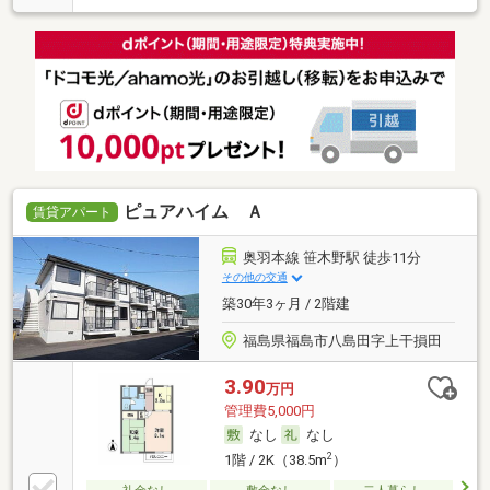
ピュアハイム Ａ
賃貸アパート
奥羽本線 笹木野駅 徒歩11分
その他の交通
築30年3ヶ月 / 2階建
福島県福島市八島田字上干損田
3.90
万円
管理費5,000円
なし
なし
2
1階 / 2K（38.5m
）