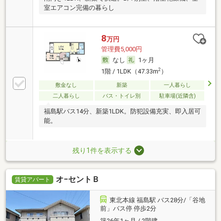
室エアコン完備の暮らし
8
万円
管理費5,000円
なし
1ヶ月
2
1階 / 1LDK（47.33m
）
敷金なし
新築
一人暮らし
二人暮らし
バス・トイレ別
駐車場(近隣含)
福島駅バス14分、新築1LDK。防犯設備充実、即入居可
能。
残り1件を表示する
オ−セントＢ
賃貸アパート
東北本線 福島駅 バス28分/「谷地
前」バス停 停歩2分
築26年1ヶ月 / 2階建