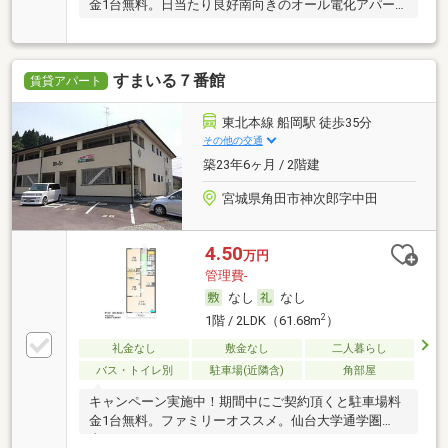
金1台無料。日当たり良好南向きのオール電化アパー
ト。
すまいる７番館
賃貸アパート
東北本線 船岡駅 徒歩35分
その他の交通
築23年6ヶ月 / 2階建
宮城県角田市神次郎字中田
4.50
万円
管理費-
なし
なし
2
1階 / 2LDK（61.68m
）
礼金なし
敷金なし
二人暮らし
バス・トイレ別
駐車場(近隣含)
角部屋
キャンペーン実施中！期間中にご契約頂くと駐車場料
金1台無料。ファミリーオススメ。仙台大学通学圏
内。