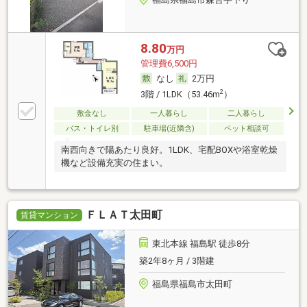
8.80
万円
管理費6,500円
なし
2万円
2
3階 / 1LDK（53.46m
）
敷金なし
一人暮らし
二人暮らし
バス・トイレ別
駐車場(近隣含)
ペット相談可
南西向きで陽あたり良好。1LDK、宅配BOXや浴室乾燥
機など設備充実の住まい。
ＦＬＡＴ太田町
賃貸マンション
東北本線 福島駅 徒歩8分
築2年8ヶ月 / 3階建
福島県福島市太田町