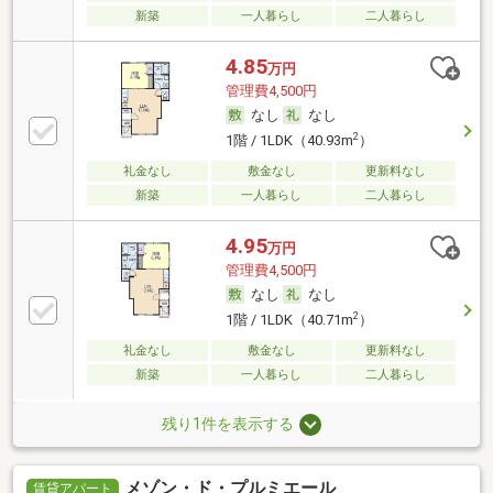
新築
一人暮らし
二人暮らし
4.85
万円
管理費4,500円
なし
なし
2
1階 / 1LDK（40.93m
）
礼金なし
敷金なし
更新料なし
新築
一人暮らし
二人暮らし
4.95
万円
管理費4,500円
なし
なし
2
1階 / 1LDK（40.71m
）
礼金なし
敷金なし
更新料なし
新築
一人暮らし
二人暮らし
残り1件を表示する
メゾン・ド・プルミエール
賃貸アパート