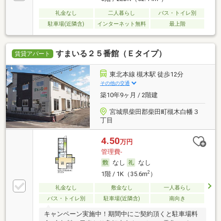
礼金なし
二人暮らし
バス・トイレ別
駐車場(近隣含)
インターネット無料
最上階
すまいる２５番館（Ｅタイプ）
賃貸アパート
東北本線 槻木駅 徒歩12分
その他の交通
築10年9ヶ月 / 2階建
宮城県柴田郡柴田町槻木白幡３
丁目
4.50
万円
管理費-
なし
なし
2
1階 / 1K（35.6m
）
礼金なし
敷金なし
一人暮らし
バス・トイレ別
駐車場(近隣含)
南向き
キャンペーン実施中！期間中にご契約頂くと駐車場料