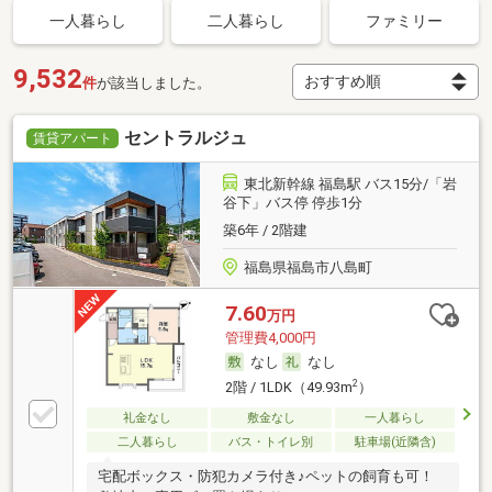
一人暮らし
二人暮らし
ファミリー
9,532
件
が該当しました。
セントラルジュ
賃貸アパート
東北新幹線 福島駅 バス15分/「岩
谷下」バス停 停歩1分
築6年 / 2階建
福島県福島市八島町
7.60
万円
管理費4,000円
なし
なし
2
2階 / 1LDK（49.93m
）
礼金なし
敷金なし
一人暮らし
二人暮らし
バス・トイレ別
駐車場(近隣含)
宅配ボックス・防犯カメラ付き♪ペットの飼育も可！