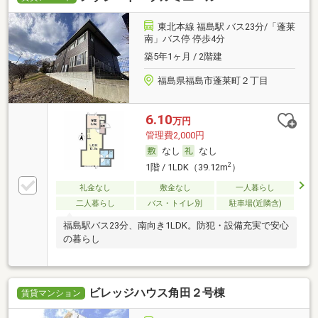
東北本線 福島駅 バス23分/「蓬莱
南」バス停 停歩4分
築5年1ヶ月 / 2階建
福島県福島市蓬莱町２丁目
6.10
万円
管理費2,000円
なし
なし
2
1階 / 1LDK（39.12m
）
礼金なし
敷金なし
一人暮らし
二人暮らし
バス・トイレ別
駐車場(近隣含)
福島駅バス23分、南向き1LDK。防犯・設備充実で安心
の暮らし
ビレッジハウス角田２号棟
賃貸マンション