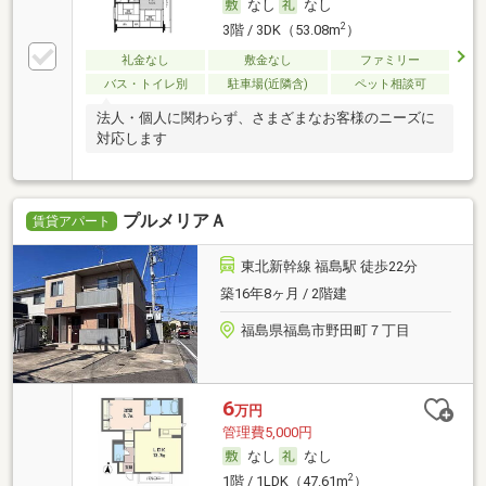
なし
なし
2
3階 / 3DK（53.08m
）
礼金なし
敷金なし
ファミリー
バス・トイレ別
駐車場(近隣含)
ペット相談可
法人・個人に関わらず、さまざまなお客様のニーズに
対応します
プルメリアＡ
賃貸アパート
東北新幹線 福島駅 徒歩22分
築16年8ヶ月 / 2階建
福島県福島市野田町７丁目
6
万円
管理費5,000円
なし
なし
2
1階 / 1LDK（47.61m
）