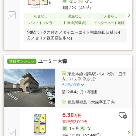
なし
なし
2
1階 / 2K（42m
）
礼金なし
敷金なし
二人暮らし
バス・トイレ別
駐車場(近隣含)
インターネット無料
宅配ボックス付き／ダイユーエイト福島鎌田店徒歩4
分／セリア鎌田店徒歩4分
ユーミー大森
賃貸マンション
東北本線 福島駅 バス12分/「丑子
内」バス停 停歩5分
その他の交通
築12年4ヶ月 / 3階建
福島県福島市大森字丑子内
6.30
万円
管理費2,000円
1ヶ月
なし
2
3階 / 2LDK（52.44m
）