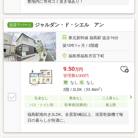
敷地内に専用ゴミ置き場あり！
ジャルダン・ド・シエル アン
賃貸アパート
東北新幹線 福島駅 徒歩16分
築10年1ヶ月 / 2階建
福島県福島市宮下町
9.50
万円
管理費4,000円
なし
なし
2
2階 / 2LDK（53.46m
）
礼金なし
敷金なし
二人暮らし
バス・トイレ別
駐車場(近隣含)
最上階
福島駅南向き2LDK。全居室6帖以上、浴室乾燥機で毎
日の暮らしが快適に。