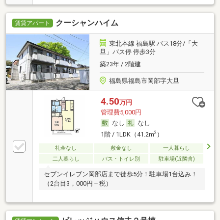
クーシャンハイム
賃貸アパート
東北本線 福島駅 バス18分/「大
旦」バス停 停歩3分
築23年 / 2階建
福島県福島市岡部字大旦
4.50
万円
管理費5,000円
なし
なし
2
1階 / 1LDK（41.2m
）
礼金なし
敷金なし
一人暮らし
二人暮らし
バス・トイレ別
駐車場(近隣含)
セブンイレブン岡部店まで徒歩5分！駐車場1台込み！
（2台目3，000円＋税）