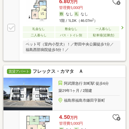
6.80
万円
管理費5,000円
なし
なし
2
1階 / 1LDK（46.07m
）
礼金なし
敷金なし
一人暮らし
二人暮らし
バス・トイレ別
駐車場(近隣含)
ペット可（室内小型犬）！／野田中央公園徒歩1分／
福島西部病院徒歩5分！／
フレックス・カマタ Ａ
賃貸アパート
阿武隈急行 卸町駅 徒歩6分
築29年1ヶ月 / 2階建
福島県福島市鎌田字新町
4.50
万円
管理費5,000円