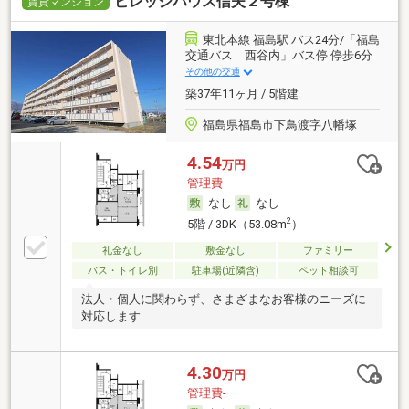
ビレッジハウス信夫２号棟
賃貸マンション
東北本線 福島駅 バス24分/「福島
交通バス 西谷内」バス停 停歩6分
その他の交通
築37年11ヶ月 / 5階建
福島県福島市下鳥渡字八幡塚
4.54
万円
管理費-
なし
なし
2
5階 / 3DK（53.08m
）
礼金なし
敷金なし
ファミリー
バス・トイレ別
駐車場(近隣含)
ペット相談可
法人・個人に関わらず、さまざまなお客様のニーズに
対応します
4.30
万円
管理費-