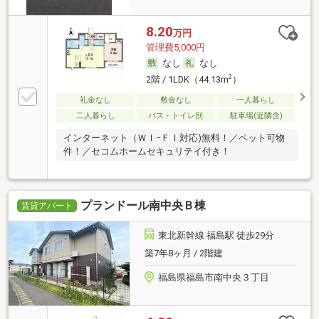
8.20
万円
管理費5,000円
なし
なし
2
2階 / 1LDK（44.13m
）
礼金なし
敷金なし
一人暮らし
二人暮らし
バス・トイレ別
駐車場(近隣含)
インターネット（ＷＩ−ＦＩ対応)無料！／ペット可物
件！／セコムホームセキュリテイ付き！
プランドール南中央Ｂ棟
賃貸アパート
東北新幹線 福島駅 徒歩29分
築7年8ヶ月 / 2階建
福島県福島市南中央３丁目