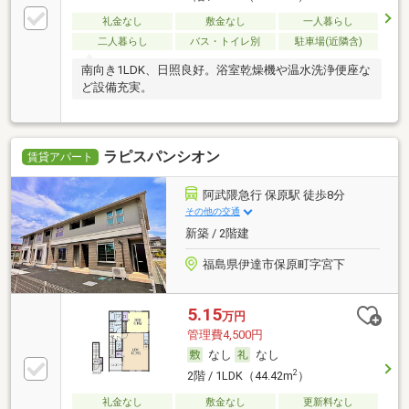
礼金なし
敷金なし
一人暮らし
二人暮らし
バス・トイレ別
駐車場(近隣含)
南向き1LDK、日照良好。浴室乾燥機や温水洗浄便座な
ど設備充実。
ラピスパンシオン
賃貸アパート
阿武隈急行 保原駅 徒歩8分
その他の交通
新築 / 2階建
福島県伊達市保原町字宮下
5.15
万円
管理費4,500円
なし
なし
2
2階 / 1LDK（44.42m
）
礼金なし
敷金なし
更新料なし