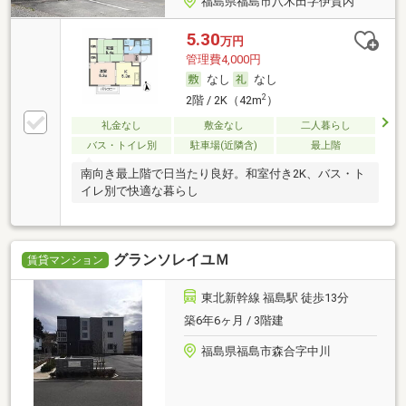
福島県福島市八木田字伊賀内
5.30
万円
管理費4,000円
なし
なし
2
2階 / 2K（42m
）
礼金なし
敷金なし
二人暮らし
バス・トイレ別
駐車場(近隣含)
最上階
南向き最上階で日当たり良好。和室付き2K、バス・ト
イレ別で快適な暮らし
グランソレイユＭ
賃貸マンション
東北新幹線 福島駅 徒歩13分
築6年6ヶ月 / 3階建
福島県福島市森合字中川