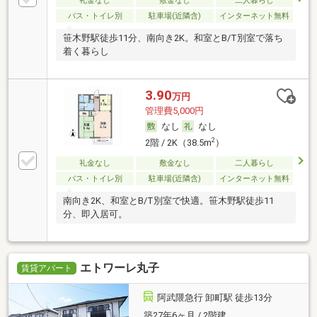
礼金なし
敷金なし
二人暮らし
バス・トイレ別
駐車場(近隣含)
インターネット無料
笹木野駅徒歩11分、南向き2K。和室とB/T別室で落ち
着く暮らし
3.90
万円
管理費5,000円
なし
なし
2
2階 / 2K（38.5m
）
礼金なし
敷金なし
二人暮らし
バス・トイレ別
駐車場(近隣含)
インターネット無料
南向き2K、和室とB/T別室で快適。笹木野駅徒歩11
分、即入居可。
エトワーレ丸子
賃貸アパート
阿武隈急行 卸町駅 徒歩13分
築27年6ヶ月 / 2階建