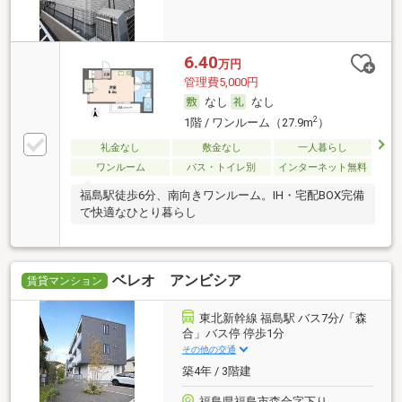
6.40
万円
管理費5,000円
なし
なし
2
1階 / ワンルーム（27.9m
）
礼金なし
敷金なし
一人暮らし
ワンルーム
バス・トイレ別
インターネット無料
福島駅徒歩6分、南向きワンルーム。IH・宅配BOX完備
で快適なひとり暮らし
ベレオ アンビシア
賃貸マンション
東北新幹線 福島駅 バス7分/「森
合」バス停 停歩1分
その他の交通
築4年 / 3階建
福島県福島市森合字下り