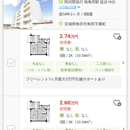
阿武隈急行 南角田駅 徒歩16分
その他の交通
築54年2ヶ月 / 5階建
宮城県角田市角田字裏町
2.74
万円
管理費-
なし
なし
2
5階 / 2K（33.54m
）
礼金なし
敷金なし
二人暮らし
バス・トイレ別
駐車場(近隣含)
ペット相談可
フリーレント1ヶ月最大3万円引越サポートあり
2.60
万円
管理費-
なし
なし
2
3階 / 2K（33.54m
）