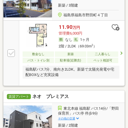
新築 / 3階建
福島県福島市野田町４丁目
11.90
万円
管理費6,000円
なし
1ヶ月
2
2階 / 2LDK（69.03m
）
敷金なし
新築
二人暮らし
バス・トイレ別
駐車場(近隣含)
ペット相談可
福島駅バス7分、南向き2LDK。新築で太陽光発電や宅
配BOXなど充実設備
ネオ プレミアス
賃貸アパート
東北本線 福島駅 バス14分/「野田
保育所」バス停 停歩9分
その他の交通
新築 / 2階建