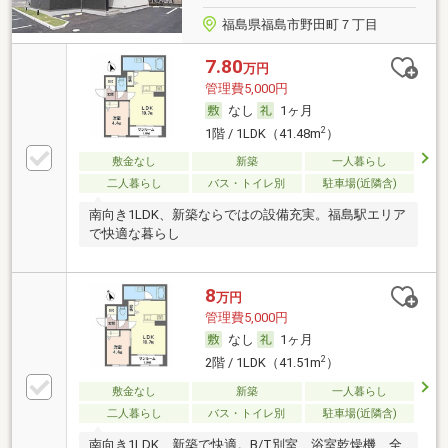
福島県福島市野田町７丁目
7.80
万円
管理費5,000円
なし
1ヶ月
2
1階 / 1LDK（41.48m
）
敷金なし
新築
一人暮らし
二人暮らし
バス・トイレ別
駐車場(近隣含)
南向き1LDK、新築ならではの設備充実。福島駅エリア
で快適な暮らし
8
万円
管理費5,000円
なし
1ヶ月
2
2階 / 1LDK（41.51m
）
敷金なし
新築
一人暮らし
二人暮らし
バス・トイレ別
駐車場(近隣含)
南向き1LDK、新築で快適。B/T別室、浴室乾燥機、全