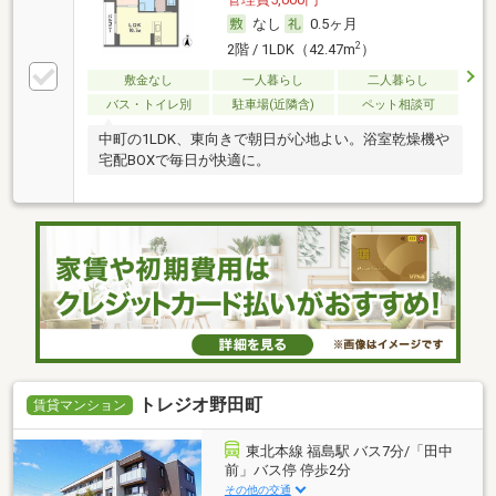
なし
0.5ヶ月
2
2階 / 1LDK（42.47m
）
敷金なし
一人暮らし
二人暮らし
バス・トイレ別
駐車場(近隣含)
ペット相談可
中町の1LDK、東向きで朝日が心地よい。浴室乾燥機や
宅配BOXで毎日が快適に。
トレジオ野田町
賃貸マンション
東北本線 福島駅 バス7分/「田中
前」バス停 停歩2分
その他の交通