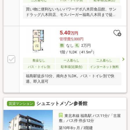
二人暮らし
バス・トイレ別
駐車場(近隣含)
買い物に便利ないちいパワーデポ八木田食品館、サン
ドラッグ八木田店、モスバーガー福島八木田まで徒歩
8…
5.40
万円
管理費5,000円
なし
2万円
2
1階 / 1LDK（41.5m
）
敷金なし
一人暮らし
二人暮らし
バス・トイレ別
駐車場(近隣含)
インターネット無料
福島駅徒歩13分、南向き1LDK。バス・トイレ別で快
適、即入居可
シュエットメゾン参番館
賃貸マンション
東北本線 福島駅 バス11分/「古屋
敷」バス停 停歩12分
築10年8ヶ月 / 3階建