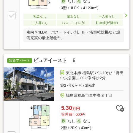
なし
なし
2
3階 / 1LDK（41.23m
）
礼金なし
敷金なし
一人暮らし
二人暮らし
バス・トイレ別
駐車場(近隣含)
南向き1LDK、バス・トイレ別。IH・浴室乾燥機など設
備充実の最上階物件。
ピュアイースト Ｅ
賃貸アパート
東北本線 福島駅 バス10分/「野田
中央公園」バス停 停歩2分
築27年6ヶ月 / 2階建
福島県福島市東中央３丁目
5.30
万円
管理費4,000円
なし
なし
2
2階 / 2DK（43m
）