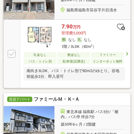
福島県福島市笹谷字片目清水
7.90
万円
管理費5,000円
なし
なし
2
1階 / 3LDK（82m
）
礼金なし
敷金なし
ファミリー
バス・トイレ別
駐車場(近隣含)
インターネット無料
南向き3LDK、バス・トイレ別で82m2のゆとり。谷地
前徒歩2分、即入居可
ファミールＭ・Ｋ−Ａ
賃貸アパート
東北本線 福島駅 バス5分/「榎
内」バス停 停歩7分
築30年6ヶ月 / 2階建