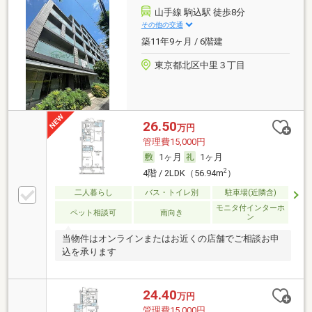
山手線 駒込駅 徒歩8分
その他の交通
築11年9ヶ月 / 6階建
東京都北区中里３丁目
26.50
万円
管理費15,000円
1ヶ月
1ヶ月
2
4階 / 2LDK（56.94m
）
二人暮らし
バス・トイレ別
駐車場(近隣含)
モニタ付インターホ
ペット相談可
南向き
ン
当物件はオンラインまたはお近くの店舗でご相談お申
込を承ります
24.40
万円
管理費15,000円