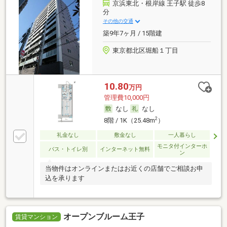
京浜東北・根岸線 王子駅 徒歩8
分
その他の交通
築9年7ヶ月 / 15階建
東京都北区堀船１丁目
10.80
万円
管理費10,000円
なし
なし
2
8階 / 1K（25.48m
）
礼金なし
敷金なし
一人暮らし
モニタ付インターホ
バス・トイレ別
インターネット無料
ン
当物件はオンラインまたはお近くの店舗でご相談お申
込を承ります
オープンブルーム王子
賃貸マンション