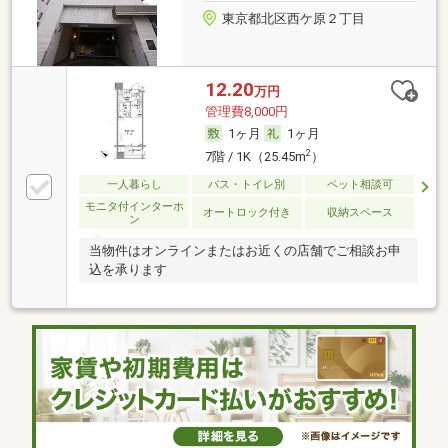
東京都北区西ケ原２丁目
12.20
万円
管理費8,000円
1ヶ月
1ヶ月
2
7階 / 1K（25.45m
）
一人暮らし
バス・トイレ別
ペット相談可
モニタ付インターホ
オートロック付き
収納スペース
ン
当物件はオンラインまたはお近くの店舗でご相談お申
込を承ります