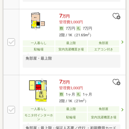
7
万円
管理費3,000円
7万円
7万円
2
2階 / 1K（21.65m
）
一人暮らし
最上階
角部屋
駐輪場
室内洗濯機置き場
エアコン付き
角部屋・最上階
7
万円
管理費3,000円
1ヶ月
1ヶ月
2
2階 / 1K（21m
）
一人暮らし
最上階
角部屋
モニタ付インターホ
駐輪場
室内洗濯機置き場
ン
角部屋・最上階・保証人不要／代行 ・初期費用カード