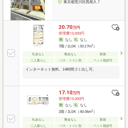
東京都荒川区西尾久７
20.70
万円
管理費15,000円
なし
なし
2
7階 / 2LDK（50.27m
）
礼金なし
敷金なし
新築
二人暮らし
バス・トイレ別
ペット相談可
インターネット無料。24時間ゴミ出し可。
17.10
万円
管理費15,000円
なし
なし
2
2階 / 2LDK（40.06m
）
礼金なし
敷金なし
新築
二人暮らし
バス・トイレ別
ペット相談可