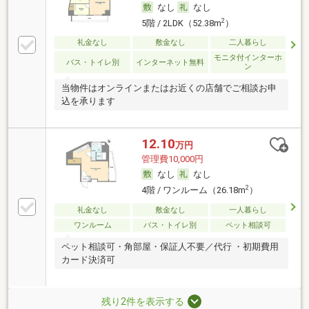
なし
なし
2
5階 / 2LDK（52.38m
）
礼金なし
敷金なし
二人暮らし
モニタ付インターホ
バス・トイレ別
インターネット無料
ン
当物件はオンラインまたはお近くの店舗でご相談お申
込を承ります
12.10
万円
管理費10,000円
なし
なし
2
4階 / ワンルーム（26.18m
）
礼金なし
敷金なし
一人暮らし
ワンルーム
バス・トイレ別
ペット相談可
ペット相談可・角部屋・保証人不要／代行 ・初期費用
カード決済可
残り2件を表示する