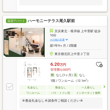
ハーモニーテラス尾久駅前
賃貸アパート
京浜東北・根岸線 上中里駅 徒歩
10分
その他の交通
築1年9ヶ月 / 2階建
東京都北区上中里２丁目
6.20
万円
管理費4,000円
なし(1ヶ月)
なし
2
1階 / ワンルーム（12.1m
）
礼金なし
敷金なし
一人暮らし
ワンルーム
バス・トイレ別
インターネット無料
☆敷金礼金なし☆諸条件ご相談ください☆