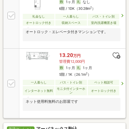
1ヶ月
なし
2
6階 / 1DK（30.28m
）
礼金なし
一人暮らし
バス・トイレ別
オートロック付き
収納スペース
室内洗濯機置き場
オートロック・エレベータ付きマンションです。
13.20
万円
管理費12,000円
1ヶ月
1ヶ月
2
5階 / 1K（26.1m
）
一人暮らし
バス・トイレ別
ペット相談可
モニタ付インターホ
インターネット無料
オートロック付き
ン
ネット使用料無料のお部屋です
アーバネックス駒込