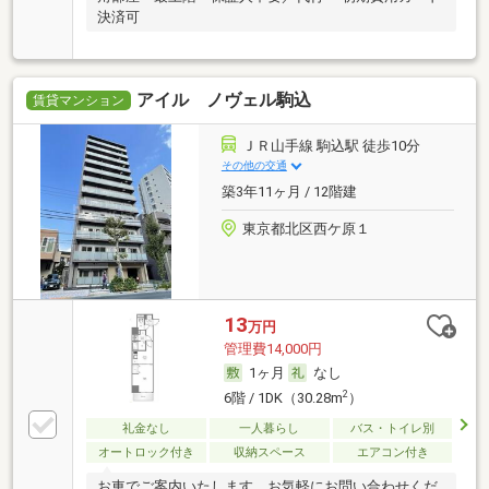
決済可
アイル ノヴェル駒込
賃貸マンション
ＪＲ山手線 駒込駅 徒歩10分
その他の交通
築3年11ヶ月 / 12階建
東京都北区西ケ原１
13
万円
管理費14,000円
1ヶ月
なし
2
6階 / 1DK（30.28m
）
礼金なし
一人暮らし
バス・トイレ別
オートロック付き
収納スペース
エアコン付き
お車でご案内いたします。お気軽にお問い合わせくだ