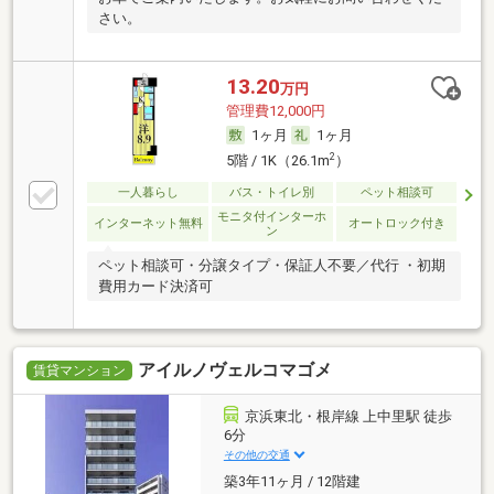
さい。
13.20
万円
管理費12,000円
1ヶ月
1ヶ月
2
5階 / 1K（26.1m
）
一人暮らし
バス・トイレ別
ペット相談可
モニタ付インターホ
インターネット無料
オートロック付き
ン
ペット相談可・分譲タイプ・保証人不要／代行 ・初期
費用カード決済可
アイルノヴェルコマゴメ
賃貸マンション
京浜東北・根岸線 上中里駅 徒歩
6分
その他の交通
築3年11ヶ月 / 12階建