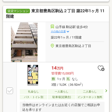
東京都豊島区駒込２丁目 築22年1ヶ月 11
賃貸マンション
階建
山手線 駒込駅 徒歩4分
その他の交通
築22年1ヶ月 / 11階建
東京都豊島区駒込２丁目
14
万円
管理費15,000円
1ヶ月
なし
2
3階 / 1LDK（36.92m
）
礼金なし
一人暮らし
二人暮らし
バス・トイレ別
駐車場(近隣含)
インターネット無料
当物件はオンラインまたはお近くの店舗でご相談お申
込を承ります