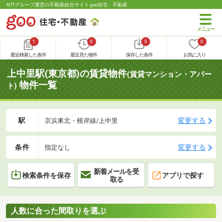
NTTグループ運営の不動産総合サイト goo住宅・不動産
1
0
0
0
最近検索した条件
最近見た物件
保存した条件
お気に入り
上中里駅(東京都)の賃貸物件
(賃貸マンション・アパー
物件一覧
ト)
駅
変更する
京浜東北・根岸線/上中里
条件
変更する
指定なし
新着メールを受
検索条件を保存
アプリで探す
取る
人数に合った間取りを選ぶ