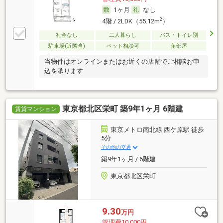
1ヶ月
なし
2
4階 / 2LDK（55.12m
）
礼金なし
二人暮らし
バス・トイレ別
駐車場(近隣含)
ペット相談可
角部屋
当物件はオンラインまたはお近くの店舗でご相談お申
込を承ります
東京都北区栄町 築9年1ヶ月 6階建
賃貸マンション
東京メトロ南北線 西ケ原駅 徒歩
5分
その他の交通
築9年1ヶ月 / 6階建
東京都北区栄町
9.30
万円
管理費10,000円