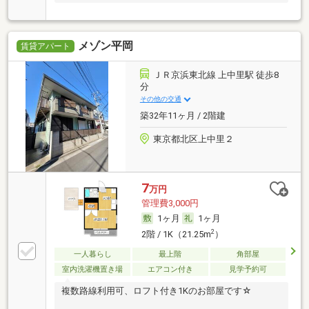
メゾン平岡
賃貸アパート
ＪＲ京浜東北線 上中里駅 徒歩8
分
その他の交通
築32年11ヶ月 / 2階建
東京都北区上中里２
7
万円
管理費3,000円
1ヶ月
1ヶ月
2
2階 / 1K（21.25m
）
一人暮らし
最上階
角部屋
室内洗濯機置き場
エアコン付き
見学予約可
複数路線利用可、ロフト付き1Kのお部屋です☆