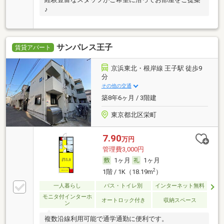
♪
サンパレス王子
賃貸アパート
京浜東北・根岸線 王子駅 徒歩9
分
その他の交通
築8年6ヶ月 / 3階建
東京都北区栄町
7.90
万円
管理費3,000円
1ヶ月
1ヶ月
2
1階 / 1K（18.19m
）
一人暮らし
バス・トイレ別
インターネット無料
モニタ付インターホ
オートロック付き
収納スペース
ン
複数沿線利用可能で通学通勤に便利です。