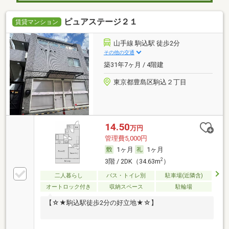
ピュアステージ２１
賃貸マンション
山手線 駒込駅 徒歩2分
その他の交通
築31年7ヶ月 / 4階建
東京都豊島区駒込２丁目
14.50
万円
管理費5,000円
1ヶ月
1ヶ月
2
3階 / 2DK（34.63m
）
二人暮らし
バス・トイレ別
駐車場(近隣含)
オートロック付き
収納スペース
駐輪場
【☆★駒込駅徒歩2分の好立地★☆】