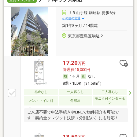
賃貸マンション
ＪＲ山手線 駒込駅 徒歩6分
その他の交通
築1年8ヶ月 / 14階建
東京都豊島区駒込２
17.20
万円
管理費15,000円
1ヶ月
なし
2
8階 / 1LDK（31.58m
）
礼金なし
一人暮らし
二人暮らし
モニタ付インターホ
バス・トイレ別
角部屋
ン
ご来店不要で申込手続きやLINEで物件紹介も可能で
す！契約金クレジット決済（分割払い）にも対応！
18.50