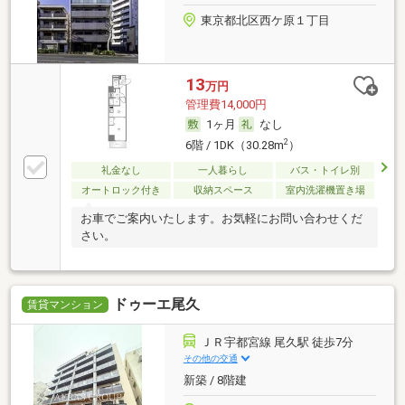
東京都北区西ケ原１丁目
13
万円
管理費14,000円
1ヶ月
なし
2
6階 / 1DK（30.28m
）
礼金なし
一人暮らし
バス・トイレ別
オートロック付き
収納スペース
室内洗濯機置き場
お車でご案内いたします。お気軽にお問い合わせくだ
さい。
ドゥーエ尾久
賃貸マンション
ＪＲ宇都宮線 尾久駅 徒歩7分
その他の交通
新築 / 8階建