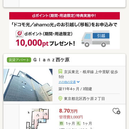
Ｇｌａｎｚ西ケ原
賃貸アパート
京浜東北・根岸線 上中里駅 徒歩
5分
その他の交通
築11年4ヶ月 / 3階建
東京都北区西ケ原２丁目
8.70
万円
管理費3,000円
1ヶ月
1ヶ月
2