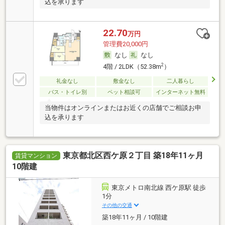
込を承ります
22.70
万円
管理費20,000円
なし
なし
2
4階 / 2LDK（52.38m
）
礼金なし
敷金なし
二人暮らし
バス・トイレ別
ペット相談可
インターネット無料
当物件はオンラインまたはお近くの店舗でご相談お申
込を承ります
東京都北区西ケ原２丁目 築18年11ヶ月
賃貸マンション
10階建
東京メトロ南北線 西ケ原駅 徒歩
1分
その他の交通
築18年11ヶ月 / 10階建