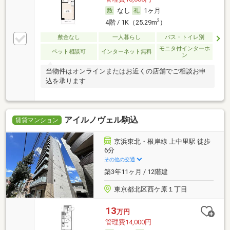
なし
1ヶ月
2
4階 / 1K（25.29m
）
敷金なし
一人暮らし
バス・トイレ別
モニタ付インターホ
ペット相談可
インターネット無料
ン
当物件はオンラインまたはお近くの店舗でご相談お申
込を承ります
アイルノヴェル駒込
賃貸マンション
京浜東北・根岸線 上中里駅 徒歩
6分
その他の交通
築3年11ヶ月 / 12階建
東京都北区西ケ原１丁目
13
万円
管理費14,000円