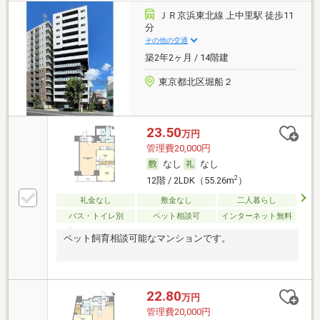
ＪＲ京浜東北線 上中里駅 徒歩11
分
その他の交通
築2年2ヶ月 / 14階建
東京都北区堀船２
23.50
万円
管理費20,000円
なし
なし
2
12階 / 2LDK（55.26m
）
礼金なし
敷金なし
二人暮らし
バス・トイレ別
ペット相談可
インターネット無料
ペット飼育相談可能なマンションです。
22.80
万円
管理費20,000円