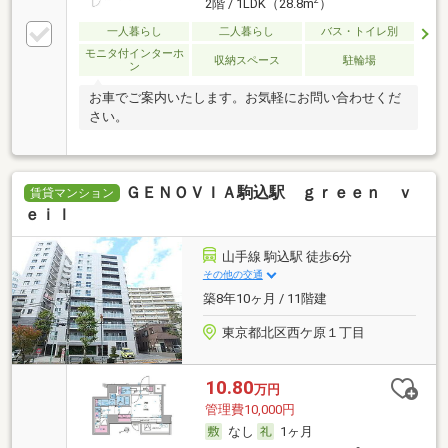
2階 / 1LDK（28.8m
）
一人暮らし
二人暮らし
バス・トイレ別
モニタ付インターホ
収納スペース
駐輪場
ン
お車でご案内いたします。お気軽にお問い合わせくだ
さい。
ＧＥＮＯＶＩＡ駒込駅 ｇｒｅｅｎ ｖ
賃貸マンション
ｅｉｌ
山手線 駒込駅 徒歩6分
その他の交通
築8年10ヶ月 / 11階建
東京都北区西ケ原１丁目
10.80
万円
管理費10,000円
なし
1ヶ月