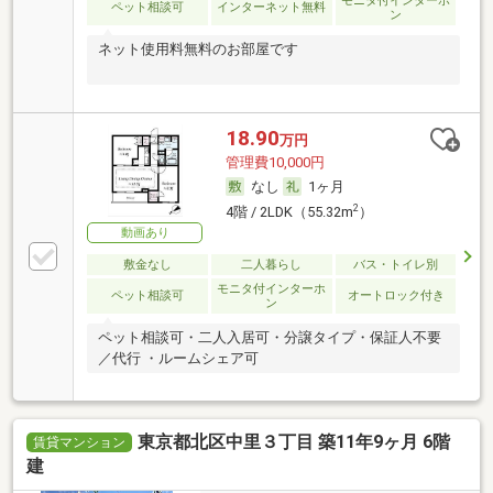
モニタ付インターホ
ペット相談可
インターネット無料
ン
ネット使用料無料のお部屋です
18.90
万円
管理費10,000円
なし
1ヶ月
2
4階 / 2LDK（55.32m
）
動画あり
敷金なし
二人暮らし
バス・トイレ別
モニタ付インターホ
ペット相談可
オートロック付き
ン
ペット相談可・二人入居可・分譲タイプ・保証人不要
／代行 ・ルームシェア可
東京都北区中里３丁目 築11年9ヶ月 6階
賃貸マンション
建