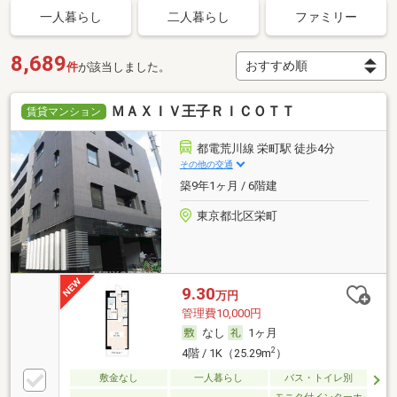
一人暮らし
二人暮らし
ファミリー
8,689
件
が該当しました。
ＭＡＸＩＶ王子ＲＩＣＯＴＴ
賃貸マンション
都電荒川線 栄町駅 徒歩4分
その他の交通
築9年1ヶ月 / 6階建
東京都北区栄町
9.30
万円
管理費10,000円
なし
1ヶ月
2
4階 / 1K（25.29m
）
敷金なし
一人暮らし
バス・トイレ別