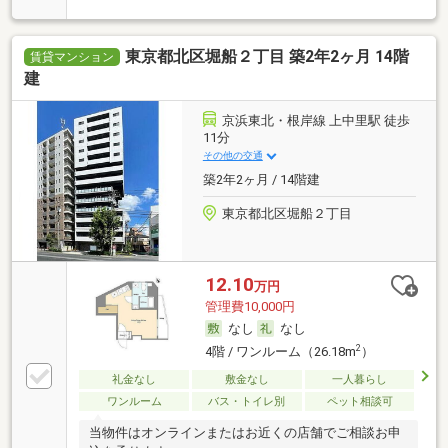
東京都北区堀船２丁目 築2年2ヶ月 14階
賃貸マンション
建
京浜東北・根岸線 上中里駅 徒歩
11分
その他の交通
築2年2ヶ月 / 14階建
東京都北区堀船２丁目
12.10
万円
管理費10,000円
なし
なし
2
4階 / ワンルーム（26.18m
）
礼金なし
敷金なし
一人暮らし
ワンルーム
バス・トイレ別
ペット相談可
当物件はオンラインまたはお近くの店舗でご相談お申