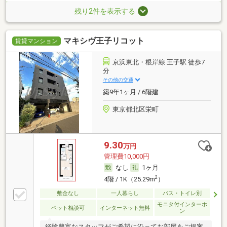
残り2件を表示する
マキシヴ王子リコット
賃貸マンション
京浜東北・根岸線 王子駅 徒歩7
分
その他の交通
築9年1ヶ月 / 6階建
東京都北区栄町
9.30
万円
管理費10,000円
なし
1ヶ月
2
4階 / 1K（25.29m
）
敷金なし
一人暮らし
バス・トイレ別
モニタ付インターホ
ペット相談可
インターネット無料
ン
経験豊富なスタッフがご希望に沿ってお部屋をご提案