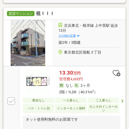
祖ＩＩＩ
賃貸マンション
京浜東北・根岸線 上中里駅 徒歩
12分
その他の交通
築2年 / 3階建
東京都北区堀船３丁目
13.30
万円
管理費4,600円
なし
2ヶ月
2
2階 / 1LDK（40.31m
）
敷金なし
一人暮らし
二人暮らし
モニタ付インターホ
バス・トイレ別
インターネット無料
ン
ネット使用料無料のお部屋です