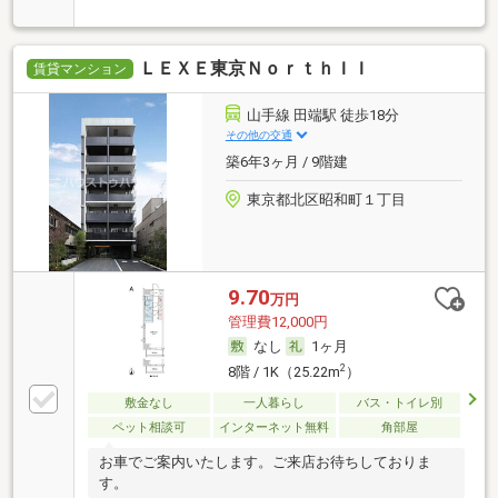
ＬＥＸＥ東京ＮｏｒｔｈＩＩ
賃貸マンション
山手線 田端駅 徒歩18分
その他の交通
築6年3ヶ月 / 9階建
東京都北区昭和町１丁目
9.70
万円
管理費12,000円
なし
1ヶ月
2
8階 / 1K（25.22m
）
敷金なし
一人暮らし
バス・トイレ別
ペット相談可
インターネット無料
角部屋
お車でご案内いたします。ご来店お待ちしておりま
す。