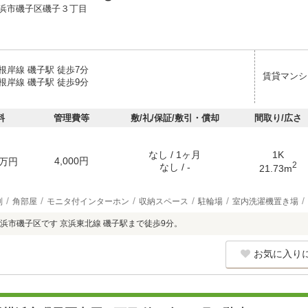
浜市磯子区磯子３丁目
根岸線 磯子駅 徒歩7分
賃貸マンシ
根岸線 磯子駅 徒歩9分
料
管理費等
敷/礼/保証/敷引・償却
間取り/広さ
なし / 1ヶ月
1K
4,000円
万円
2
なし / -
21.73m
別
角部屋
モニタ付インターホン
収納スペース
駐輪場
室内洗濯機置き場
浜市磯子区です 京浜東北線 磯子駅まで徒歩9分。
お気に入り