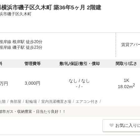
横浜市磯子区久木町 築36年5ヶ月 2階建
浜市磯子区久木町
岸線 根岸駅 徒歩20分
賃貸アパ
岸線 磯子駅 徒歩23分
料
管理費等
敷/礼/保証/敷引・償却
間取り/広さ
1K
なし / なし
3,000円
万円
2
- / -
18.02m
上階
角部屋
駐輪場
室内洗濯機置き場
エアコン付き
都市ガス・収納豊富・日当たり良好！！
お気に入り