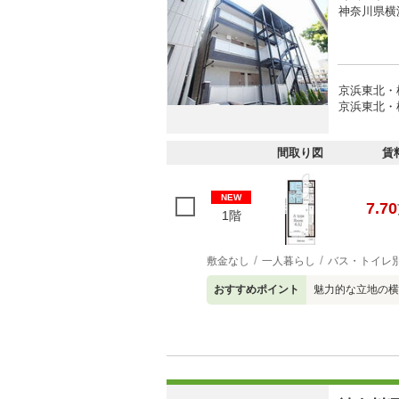
神奈川県横
京浜東北・
京浜東北・
間取り図
賃
NEW
7.70
1階
敷金なし
一人暮らし
バス・トイレ
おすすめポイント
魅力的な立地の横