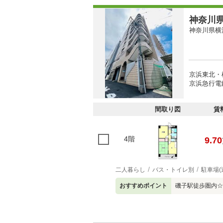
神奈川県
神奈川県横
京浜東北・
京浜急行電
間取り図
賃
4階
9.70
二人暮らし
バス・トイレ別
駐車場(
おすすめポイント
磯子駅徒歩圏内☆