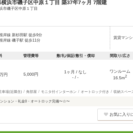
横浜市磯子区中原１丁目 築37年7ヶ月 7階建
浜市磯子区中原１丁目
根岸線 新杉田駅 徒歩9分
賃貸マンシ
岸線 磯子駅 徒歩11分
料
管理費等
敷/礼/保証/敷引・償却
間取り/広さ
ワンルーム
1ヶ月 / なし
5,000円
万円
2
- / -
16.5m
駐車場(近隣含)
角部屋
モニタ付インターホン
オートロック付き
収納スペー
ンション・礼金0・オートロック完備〜☆〜
お気に入り