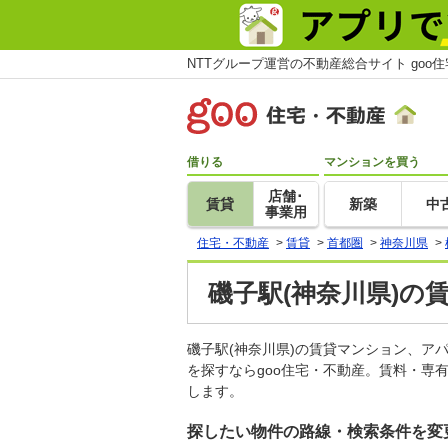
NTTグループ運営の不動産総合サイト goo
借りる
マンションを買う
店舗･
賃貸
新築
中
事業用
住宅・不動産
>
賃貸
>
首都圏
>
神奈川県
>
磯子駅(神奈川県)の
磯子駅(神奈川県)の賃貸マンション、
を探すならgoo住宅・不動産。賃料・専
します。
探したい物件の路線・検索条件を変