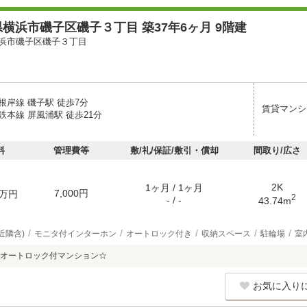
横浜市磯子区磯子３丁目 築37年6ヶ月 9階建
浜市磯子区磯子３丁目
根岸線 磯子駅 徒歩7分
賃貸マンシ
鉄本線 屏風浦駅 徒歩21分
料
管理費等
敷/礼/保証/敷引・償却
間取り/広さ
2K
1ヶ月 / 1ヶ月
7,000円
万円
2
- / -
43.74m
近隣含)
モニタ付インターホン
オートロック付き
収納スペース
駐輪場
室
オートロック付マンション☆
お気に入り