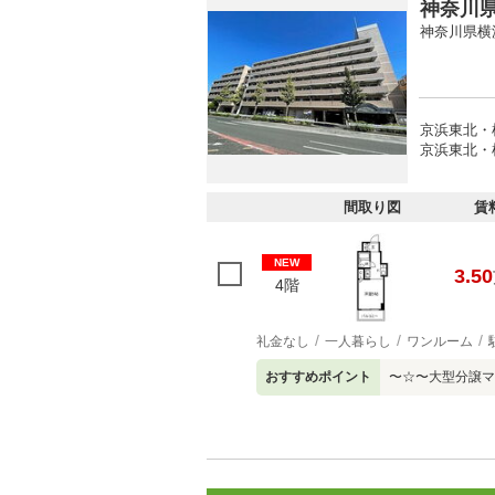
神奈川県
神奈川県横
京浜東北・
京浜東北・根
間取り図
賃
NEW
3.50
4階
礼金なし
一人暮らし
ワンルーム
おすすめポイント
〜☆〜大型分譲マ