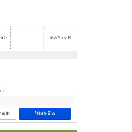
ョン
築37年7ヶ月
ス
詳細を見る
に追加