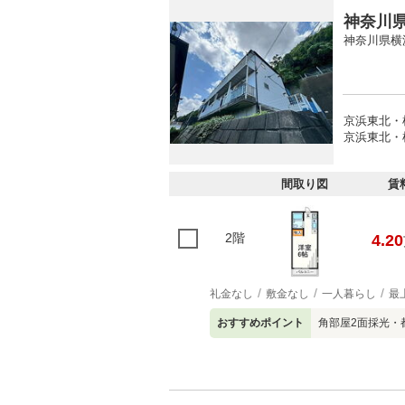
神奈川県
神奈川県横
京浜東北・根
京浜東北・根
間取り図
賃
2階
4.20
礼金なし
敷金なし
一人暮らし
最
おすすめポイント
角部屋2面採光・