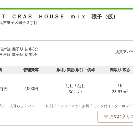
ＥＴ ＣＲＡＢ ＨＯＵＳＥ ｍｉｘ 磯子（仮）
浜市磯子区磯子３丁目
根岸線 磯子駅 徒歩8分
賃貸アパ
根岸線 磯子駅 徒歩8分
料
管理費等
敷/礼/保証/敷引・償却
間取り/広さ
なし / なし
1K
2,000円
万円
2
なし / -
23.97m
築
一人暮らし
バス・トイレ別
インターネット無料
モニタ付インターホン
お気に入り