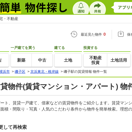
住宅・不動産
0
最近見た物件
保
一戸建てを買う
建てる
投資する
不動産
古
新築
中古
土地
土地活用
投資
横浜市
>
磯子区
>
京浜東北・根岸線
>
磯子駅の賃貸情報 物件一覧
賃貸物件(賃貸マンション・アパート) 物
アパート、賃貸一戸建て、借家などの賃貸物件をご紹介します。賃貸マン
有面積・間取り・写真・人気のこだわり条件から物件を簡単検索。理想の
更して再検索