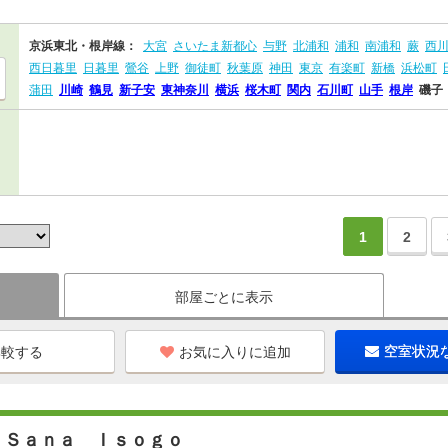
京浜東北・根岸線：
大宮
さいたま新都心
与野
北浦和
浦和
南浦和
蕨
西
西日暮里
日暮里
鶯谷
上野
御徒町
秋葉原
神田
東京
有楽町
新橋
浜松町
蒲田
川崎
鶴見
新子安
東神奈川
横浜
桜木町
関内
石川町
山手
根岸
磯子
1
2
部屋ごとに表示
お気に入りに追加
空室状況
・Ｓａｎａ Ｉｓｏｇｏ