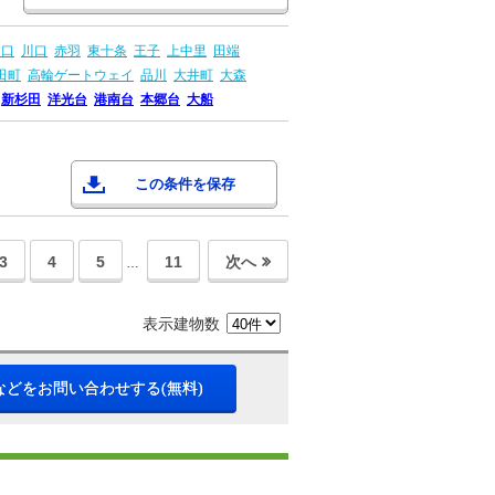
川口
川口
赤羽
東十条
王子
上中里
田端
田町
高輪ゲートウェイ
品川
大井町
大森
新杉田
洋光台
港南台
本郷台
大船
この条件を保存
3
4
5
11
次へ
…
表示建物数
などをお問い合わせする(無料)