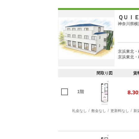
ＱＵＩ
神奈川県横
京浜東北・
京浜東北・
間取り図
賃
1階
8.30
礼金なし
敷金なし
更新料なし
新