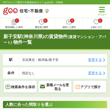
NTTグループ運営の不動産総合サイト goo住宅・不動産
1
0
0
0
最近検索した条件
最近見た物件
保存した条件
お気に入り
新子安駅(神奈川県)の賃貸物件
(賃貸マンション・アパ
物件一覧
ート)
駅
変更する
京浜東北・根岸線/新子安
条件
変更する
指定なし
新着メールを受
検索条件を保存
アプリで探す
取る
人数に合った間取りを選ぶ