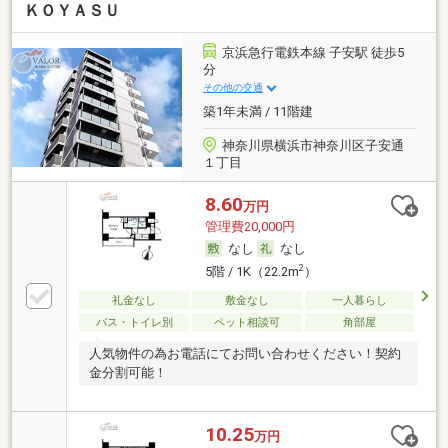
ＫＯＹＡＳＵ
京浜急行電鉄本線 子安駅 徒歩5
分
その他の交通
築1年未満 / 11階建
神奈川県横浜市神奈川区子安通
１丁目
8.60
万円
管理費20,000円
なし
なし
2
5階 / 1K（22.2m
）
礼金なし
敷金なし
一人暮らし
バス・トイレ別
ペット相談可
角部屋
人気物件の為お電話にてお問い合わせください！契約
金分割可能！
10.25
万円