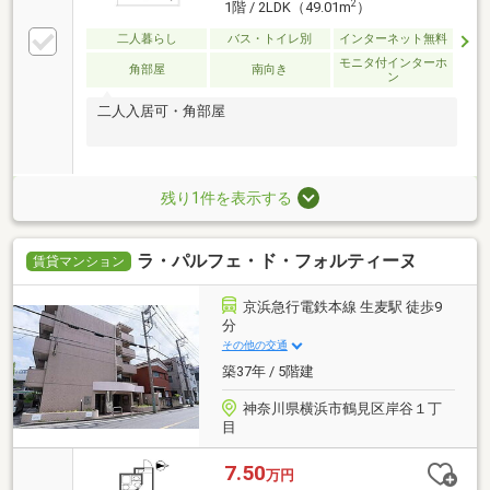
2
1階 / 2LDK（49.01m
）
二人暮らし
バス・トイレ別
インターネット無料
モニタ付インターホ
角部屋
南向き
ン
二人入居可・角部屋
残り1件を表示する
ラ・パルフェ・ド・フォルティーヌ
賃貸マンション
京浜急行電鉄本線 生麦駅 徒歩9
分
その他の交通
築37年 / 5階建
神奈川県横浜市鶴見区岸谷１丁
目
7.50
万円