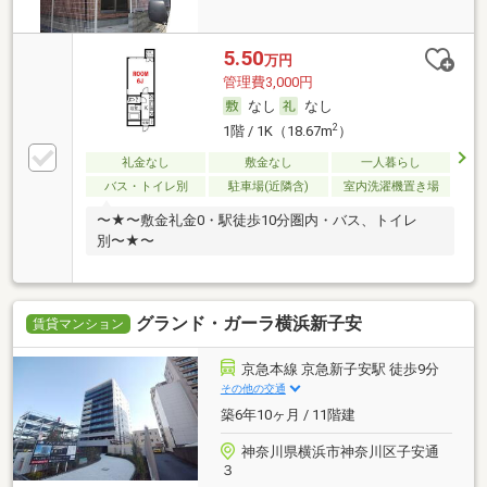
5.50
万円
管理費3,000円
なし
なし
2
1階 / 1K（18.67m
）
礼金なし
敷金なし
一人暮らし
バス・トイレ別
駐車場(近隣含)
室内洗濯機置き場
〜★〜敷金礼金0・駅徒歩10分圏内・バス、トイレ
別〜★〜
グランド・ガーラ横浜新子安
賃貸マンション
京急本線 京急新子安駅 徒歩9分
その他の交通
築6年10ヶ月 / 11階建
神奈川県横浜市神奈川区子安通
３