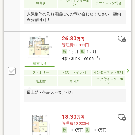
モニタ付インターホ
南向き
オートロック付き
ン
人気物件の為お電話にてお問い合わせください！契約
金分割可能！
26.80
万円
管理費12,000円
1ヶ月
1ヶ月
2
4階 / 3LDK（66.02m
）
動画あり
ファミリー
バス・トイレ別
インターネット無料
モニタ付インターホ
最上階
南向き
ン
最上階・保証人不要／代行
18.30
万円
管理費10,000円
18.3万円
18.3万円