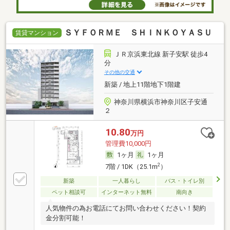
ＳＹＦＯＲＭＥ ＳＨＩＮＫＯＹＡＳＵ
賃貸マンション
ＪＲ京浜東北線 新子安駅 徒歩4
分
その他の交通
新築 / 地上11階地下1階建
神奈川県横浜市神奈川区子安通
２
10.80
万円
管理費10,000円
1ヶ月
1ヶ月
2
7階 / 1DK（25.1m
）
新築
一人暮らし
バス・トイレ別
ペット相談可
インターネット無料
南向き
人気物件の為お電話にてお問い合わせください！契約
金分割可能！