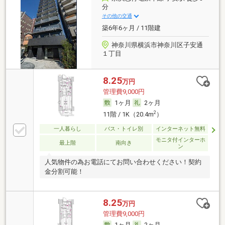
分
その他の交通
築6年6ヶ月 / 11階建
神奈川県横浜市神奈川区子安通
１丁目
8.25
万円
管理費9,000円
1ヶ月
2ヶ月
2
11階 / 1K（20.4m
）
一人暮らし
バス・トイレ別
インターネット無料
モニタ付インターホ
最上階
南向き
ン
人気物件の為お電話にてお問い合わせください！契約
金分割可能！
8.25
万円
管理費9,000円
1ヶ月
2ヶ月