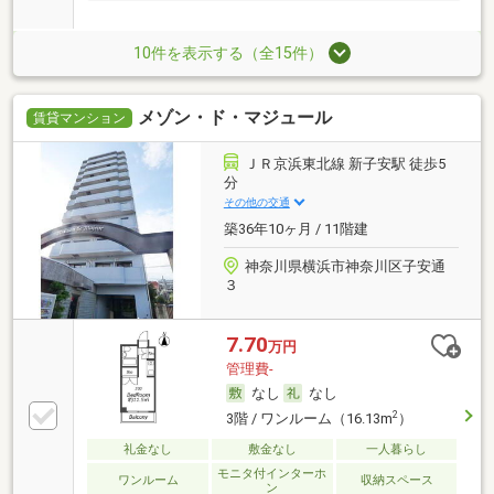
10件を表示する（全15件）
メゾン・ド・マジュール
賃貸マンション
ＪＲ京浜東北線 新子安駅 徒歩5
分
その他の交通
築36年10ヶ月 / 11階建
神奈川県横浜市神奈川区子安通
３
7.70
万円
管理費-
なし
なし
2
3階 / ワンルーム（16.13m
）
礼金なし
敷金なし
一人暮らし
モニタ付インターホ
ワンルーム
収納スペース
ン