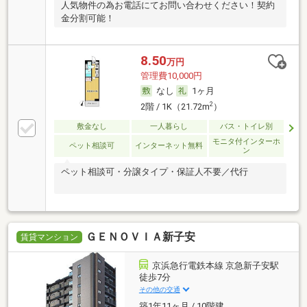
人気物件の為お電話にてお問い合わせください！契約
金分割可能！
8.50
万円
管理費10,000円
なし
1ヶ月
2
2階 / 1K（21.72m
）
敷金なし
一人暮らし
バス・トイレ別
モニタ付インターホ
ペット相談可
インターネット無料
ン
ペット相談可・分譲タイプ・保証人不要／代行
ＧＥＮＯＶＩＡ新子安
賃貸マンション
京浜急行電鉄本線 京急新子安駅
徒歩7分
その他の交通
築1年11ヶ月 / 10階建