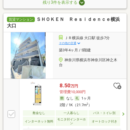
残り3件を表示する
ＳＨＯＫＥＮ Ｒｅｓｉｄｅｎｃｅ横浜
賃貸マンション
大口
ＪＲ横浜線 大口駅 徒歩7分
その他の交通
築3年4ヶ月 / 5階建
神奈川県横浜市神奈川区神之木
台
8.50
万円
管理費10,000円
なし
1ヶ月
2
2階 / 1K（21.7m
）
敷金なし
一人暮らし
バス・トイレ別
モニタ付インターホ
インターネット無料
オートロック付き
ン