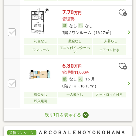
7.70
万円
管理費-
なし
なし
2
7階 / ワンルーム（16.27m
）
礼金なし
敷金なし
一人暮らし
モニタ付インターホ
ワンルーム
エアコン付き
ン
6.30
万円
管理費11,000円
なし
1ヶ月
2
8階 / 1K（16.13m
）
敷金なし
一人暮らし
オートロック付き
即入居可
残り1件を表示する
ＡＲＣＯＢＡＬＥＮＯＹＯＫＯＨＡＭＡ
賃貸マンション