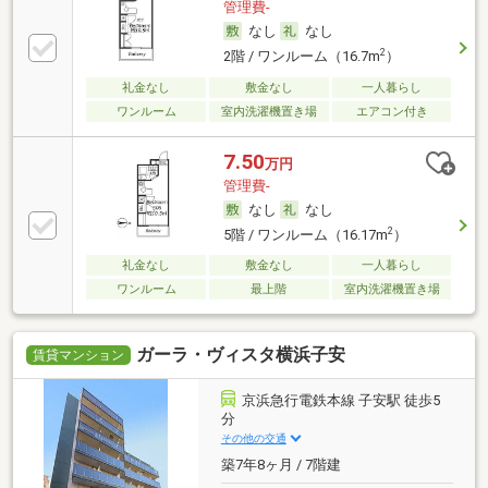
管理費-
なし
なし
2
2階 / ワンルーム（16.7m
）
礼金なし
敷金なし
一人暮らし
ワンルーム
室内洗濯機置き場
エアコン付き
7.50
万円
管理費-
なし
なし
2
5階 / ワンルーム（16.17m
）
礼金なし
敷金なし
一人暮らし
ワンルーム
最上階
室内洗濯機置き場
ガーラ・ヴィスタ横浜子安
賃貸マンション
京浜急行電鉄本線 子安駅 徒歩5
分
その他の交通
築7年8ヶ月 / 7階建