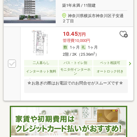
築1年未満 / 11階建
神奈川県横浜市神奈川区子安通
２丁目
10.45
万円
管理費10,000円
1ヶ月
1ヶ月
2
2階 / 2K（25.36m
）
二人暮らし
バス・トイレ別
ペット相談可
モニタ付インターホ
インターネット無料
オートロック付き
ン
☆お急ぎの際はお電話でのお問合せがスムーズです☆