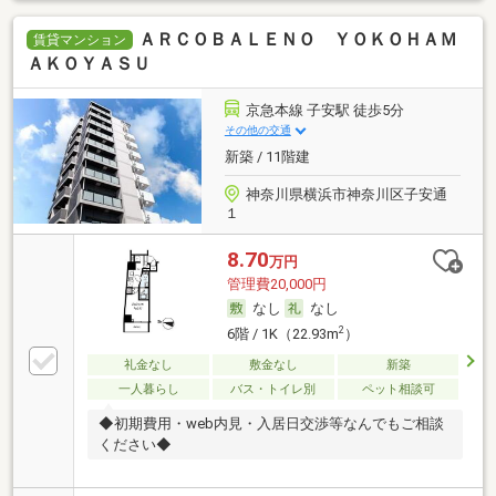
ＡＲＣＯＢＡＬＥＮＯ ＹＯＫＯＨＡＭ
賃貸マンション
ＡＫＯＹＡＳＵ
京急本線 子安駅 徒歩5分
その他の交通
新築 / 11階建
神奈川県横浜市神奈川区子安通
１
8.70
万円
管理費20,000円
なし
なし
2
6階 / 1K（22.93m
）
礼金なし
敷金なし
新築
一人暮らし
バス・トイレ別
ペット相談可
◆初期費用・web内見・入居日交渉等なんでもご相談
ください◆