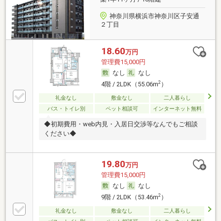
神奈川県横浜市神奈川区子安通
２丁目
18.60
万円
管理費15,000円
なし
なし
2
4階 / 2LDK（55.06m
）
礼金なし
敷金なし
二人暮らし
バス・トイレ別
ペット相談可
インターネット無料
◆初期費用・web内見・入居日交渉等なんでもご相談
ください◆
19.80
万円
管理費15,000円
なし
なし
2
9階 / 2LDK（53.46m
）
礼金なし
敷金なし
二人暮らし