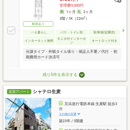
管理費9,000円
1ヶ月
2ヶ月
2
3階 / 1K（22m
）
動画あり
一人暮らし
バス・トイレ別
駐車場(近隣含)
モニタ付インターホ
インターネット無料
オートロック付き
ン
分譲タイプ・外観タイル張り・保証人不要／代行 ・初
期費用カード決済可
残り5件を表示する
シャテロ生麦
賃貸アパート
京浜急行電鉄本線 生麦駅 徒歩3
分
その他の交通
築23年 / 3階建