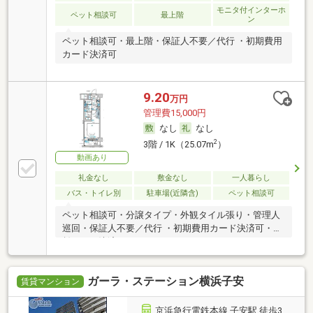
モニタ付インターホ
ペット相談可
最上階
ン
ペット相談可・最上階・保証人不要／代行 ・初期費用
カード決済可
9.20
万円
管理費15,000円
なし
なし
2
3階 / 1K（25.07m
）
動画あり
礼金なし
敷金なし
一人暮らし
バス・トイレ別
駐車場(近隣含)
ペット相談可
ペット相談可・分譲タイプ・外観タイル張り・管理人
巡回・保証人不要／代行 ・初期費用カード決済可・家
賃カード決済可
ガーラ・ステーション横浜子安
賃貸マンション
京浜急行電鉄本線 子安駅 徒歩3