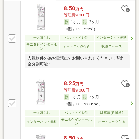
8.50
万円
管理費9,000円
1ヶ月
2ヶ月
2
10階 / 1K（22m
）
一人暮らし
バス・トイレ別
インターネット無料
モニタ付インターホ
オートロック付き
収納スペース
ン
人気物件の為お電話にてお問い合わせください！契約
金分割可能！
8.25
万円
管理費9,000円
1ヶ月
2ヶ月
2
10階 / 1K（22.04m
）
一人暮らし
バス・トイレ別
駐車場(近隣含)
モニタ付インターホ
インターネット無料
オートロック付き
ン
8.50
万円