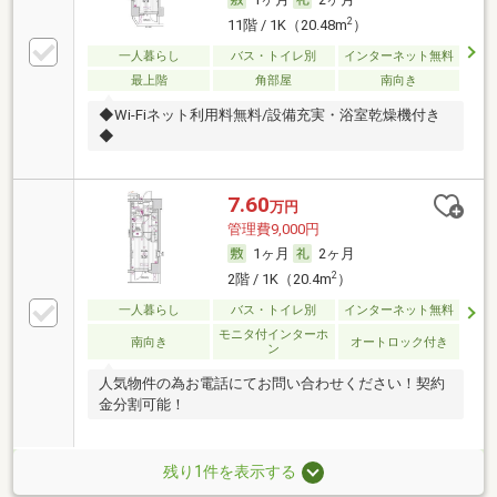
2
11階 / 1K（20.48m
）
一人暮らし
バス・トイレ別
インターネット無料
最上階
角部屋
南向き
◆Wi-Fiネット利用料無料/設備充実・浴室乾燥機付き
◆
7.60
万円
管理費9,000円
1ヶ月
2ヶ月
2
2階 / 1K（20.4m
）
一人暮らし
バス・トイレ別
インターネット無料
モニタ付インターホ
南向き
オートロック付き
ン
人気物件の為お電話にてお問い合わせください！契約
金分割可能！
残り1件を表示する