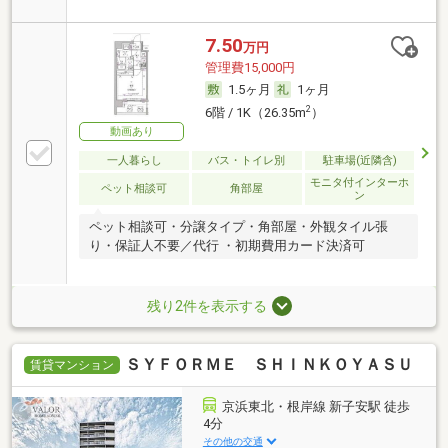
7.50
万円
管理費15,000円
1.5ヶ月
1ヶ月
2
6階 / 1K（26.35m
）
動画あり
一人暮らし
バス・トイレ別
駐車場(近隣含)
モニタ付インターホ
ペット相談可
角部屋
ン
ペット相談可・分譲タイプ・角部屋・外観タイル張
り・保証人不要／代行 ・初期費用カード決済可
残り2件を表示する
ＳＹＦＯＲＭＥ ＳＨＩＮＫＯＹＡＳＵ
賃貸マンション
京浜東北・根岸線 新子安駅 徒歩
4分
その他の交通