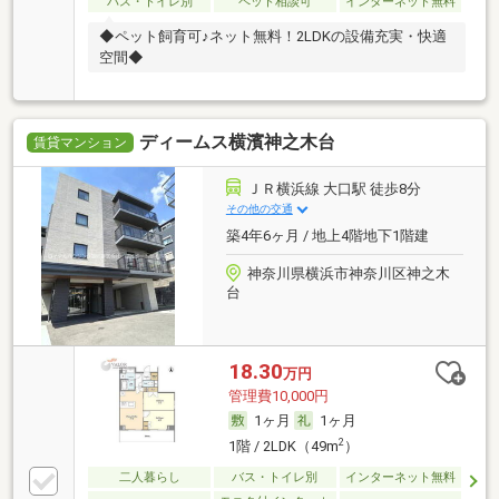
バス・トイレ別
ペット相談可
インターネット無料
◆ペット飼育可♪ネット無料！2LDKの設備充実・快適
空間◆
ディームス横濱神之木台
賃貸マンション
ＪＲ横浜線 大口駅 徒歩8分
その他の交通
築4年6ヶ月 / 地上4階地下1階建
神奈川県横浜市神奈川区神之木
台
18.30
万円
管理費10,000円
1ヶ月
1ヶ月
2
1階 / 2LDK（49m
）
二人暮らし
バス・トイレ別
インターネット無料