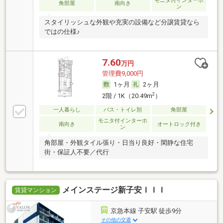
モニタ付インターホ
角部屋
南向き
ン
スタイリッシュな外観や充実の設備など分譲賃貸なら
ではの仕様♪
7.60
万円
管理費9,000円
1ヶ月
2ヶ月
2
2階 / 1K（20.49m
）
一人暮らし
バス・トイレ別
角部屋
モニタ付インターホ
南向き
オートロック付き
ン
角部屋・外観タイル張り・日当り良好・閑静な住宅
街・保証人不要／代行
メインステージ新子安ＩＩＩ
賃貸マンション
京急本線 子安駅 徒歩9分
その他の交通