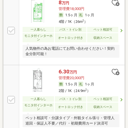
8
万円
管理費18,000円
1.5ヶ月
1ヶ月
2
4階 / 1K（26m
）
一人暮らし
バス・トイレ別
ペット相談可
モニタ付インターホ
オートロック付き
収納スペース
ン
人気物件の為お電話にてお問い合わせください！契約
金分割可能！
6.30
万円
管理費20,000円
1.5ヶ月
1ヶ月
2
2階 / 1K（24.9m
）
一人暮らし
バス・トイレ別
ペット相談可
モニタ付インターホ
オートロック付き
収納スペース
ン
ペット相談可・分譲タイプ・外観タイル張り・管理人
巡回・保証人不要／代行 ・初期費用カード決済可