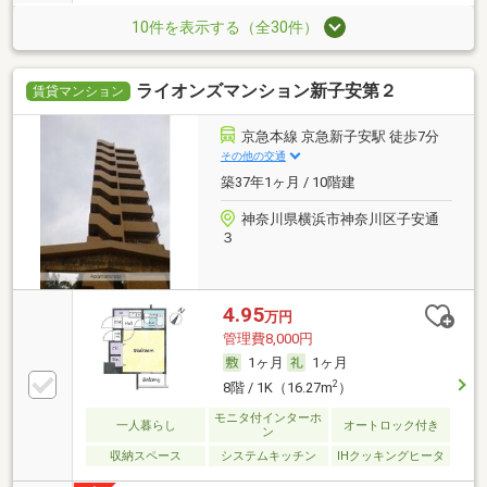
10件を表示する（全30件）
ライオンズマンション新子安第２
賃貸マンション
京急本線 京急新子安駅 徒歩7分
その他の交通
築37年1ヶ月 / 10階建
神奈川県横浜市神奈川区子安通
３
4.95
万円
管理費8,000円
1ヶ月
1ヶ月
2
8階 / 1K（16.27m
）
モニタ付インターホ
一人暮らし
オートロック付き
ン
収納スペース
システムキッチン
IHクッキングヒータ