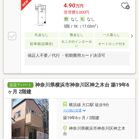
4.90
万円
管理費5,000円
なし
なし
2
5階 / 1K（17.03m
）
礼金なし
敷金なし
一人暮らし
モニタ付インターホ
駐車場(近隣含)
オートロック付き
ン
保証人不要／代行 ・初期費用カード決済可
神奈川県横浜市神奈川区神之木台 築19年6
賃貸アパート
ヶ月 2階建
横浜線 大口駅 徒歩9分
その他の交通
築19年6ヶ月 / 2階建
神奈川県横浜市神奈川区神之木
台