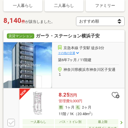
一人暮らし
二人暮らし
ファミリー
8,140
件
が該当しました。
ガーラ・ステーション横浜子安
賃貸マンション
京急本線 子安駅 徒歩3分
その他の交通
築6年7ヶ月 / 11階建
神奈川県横浜市神奈川区子安通
１
8.25
万円
管理費9,000円
1ヶ月
2ヶ月
2
11階 / 1K（20.48m
）
一人暮らし
バス・トイレ別
最上階