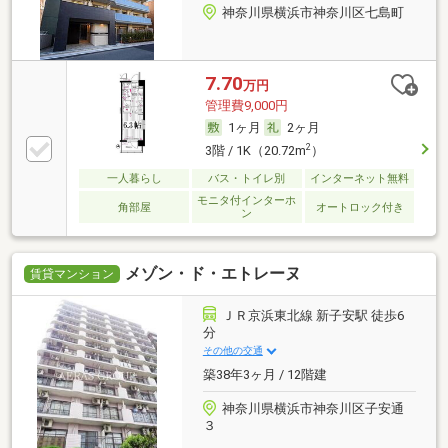
神奈川県横浜市神奈川区七島町
7.70
万円
管理費9,000円
1ヶ月
2ヶ月
2
3階 / 1K（20.72m
）
一人暮らし
バス・トイレ別
インターネット無料
モニタ付インターホ
角部屋
オートロック付き
ン
メゾン・ド・エトレーヌ
賃貸マンション
ＪＲ京浜東北線 新子安駅 徒歩6
分
その他の交通
築38年3ヶ月 / 12階建
神奈川県横浜市神奈川区子安通
３