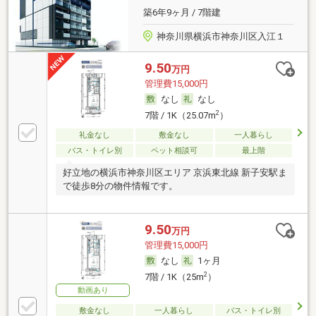
築6年9ヶ月 / 7階建
神奈川県横浜市神奈川区入江１
9.50
万円
管理費15,000円
なし
なし
2
7階 / 1K（25.07m
）
礼金なし
敷金なし
一人暮らし
バス・トイレ別
ペット相談可
最上階
好立地の横浜市神奈川区エリア 京浜東北線 新子安駅ま
で徒歩8分の物件情報です。
9.50
万円
管理費15,000円
なし
1ヶ月
2
7階 / 1K（25m
）
動画あり
敷金なし
一人暮らし
バス・トイレ別