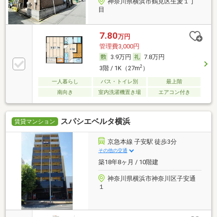
神奈川県横浜市鶴見区生麦１丁
目
7.80
万円
管理費3,000円
3.9万円
7.8万円
2
3階 / 1K（27m
）
一人暮らし
バス・トイレ別
最上階
南向き
室内洗濯機置き場
エアコン付き
スパシエベルタ横浜
賃貸マンション
京急本線 子安駅 徒歩3分
その他の交通
築18年8ヶ月 / 10階建
神奈川県横浜市神奈川区子安通
１