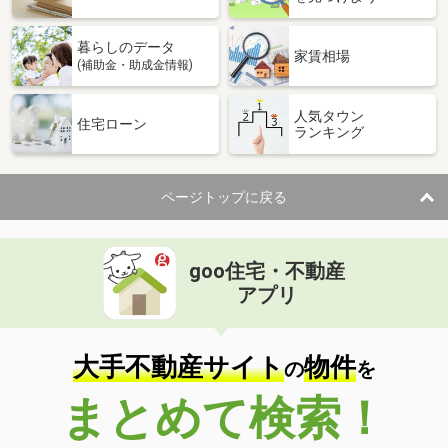
暮らしのデータ
家賃相場
(補助金・助成金情報)
人気タウン
住宅ローン
ランキング
ページトップに戻る
goo住宅・不動産
アプリ
大手不動産サイト
物件
の
を
まとめて検索！