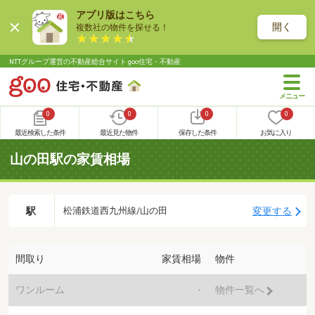
アプリ版はこちら
開く
複数社の物件を探せる！
NTTグループ運営の不動産総合サイト goo住宅・不動産
0
0
0
0
最近検索した条件
最近見た物件
保存した条件
お気に入り
山の田駅の家賃相場
駅
変更する
松浦鉄道西九州線/山の田
間取り
家賃相場
物件
ワンルーム
-
物件一覧へ