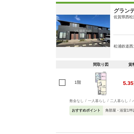
グラン
佐賀県西松
松浦鉄道西
間取り図
賃
1階
5.35
敷金なし
一人暮らし
二人暮らし
おすすめポイント
角部屋・浴室1坪