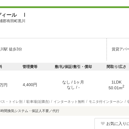
ディール Ⅰ
浦郡有田町黒川
川駅 徒歩3分
賃貸アパ
料
管理費等
敷/礼/保証/敷引・償却
間取り/広さ
なし / 1ヶ月
1LDK
4,400円
万円
2
なし / -
50.01m
バス・トイレ別
駐車場(近隣含)
インターネット無料
モニタ付インターホン
4時間換気システム・保証人不要／代行
お気に入り