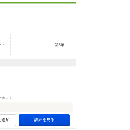
ート
築3年
ーホン
詳細を見る
に追加