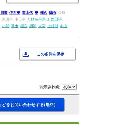
川東
伊万里
東山代
里
楠久
鳴石
久原
場
東田平
中田平
たびら平戸口
西田平
々
小浦
真申
棚方
相浦
大学
上相浦
本山
この条件を保存
表示建物数
などをお問い合わせする(無料)