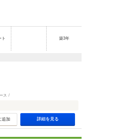
ート
築3年
ース
詳細を見る
に追加