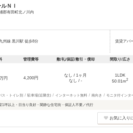
ールＮＩ
浦郡有田町北ノ川内
九州線 黒川駅 徒歩8分
賃貸アパ
料
管理費等
敷/礼/保証/敷引・償却
間取り/広さ
なし / 1ヶ月
1LDK
4,200円
万円
2
なし / -
50.01m
バス・トイレ別
駐車場(近隣含)
インターネット無料
南向き
モニタ付インタ
室1坪以上・日当り良好・閑静な住宅街・保証人不要／代行
お気に入り