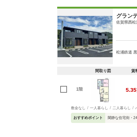
グラン
佐賀県西松
松浦鉄道 黒
間取り図
賃
1階
5.35
敷金なし
一人暮らし
二人暮らし
おすすめポイント
閑静な住宅街・2