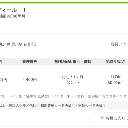
ディール Ｉ
浦郡有田町黒川
九州線 黒川駅 徒歩3分
賃貸アパ
料
管理費等
敷/礼/保証/敷引・償却
間取り/広さ
なし / 1ヶ月
1LDK
4,400円
万円
2
なし / -
50.01m
バス・トイレ別
駐車場(近隣含)
インターネット無料
角部屋
モニタ付インタ
以上・保証人不要／代行 ・初期費用カード決済可・家賃カード決済可
お気に入り