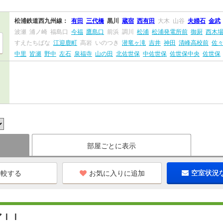
松浦鉄道西九州線：
有田
三代橋
黒川
蔵宿
西有田
大木
山谷
夫婦石
金武
波瀬
浦ノ崎
福島口
今福
鷹島口
前浜
調川
松浦
松浦発電所前
御厨
西木
すえたちばな
江迎鹿町
高岩
いのつき
潜竜ヶ滝
吉井
神田
清峰高校前
佐
中里
皆瀬
野中
左石
泉福寺
山の田
北佐世保
中佐世保
佐世保中央
佐世保
部屋ごとに表示
お気に入りに追加
空室状況
アＩＩ