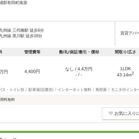
浦郡有田町南原
九州線 三代橋駅 徒歩6分
賃貸アパ
州線 黒川駅 徒歩18分
料
管理費等
敷/礼/保証/敷引・償却
間取り/広さ
1LDK
なし / 4.4万円
4,400円
万円
2
- / -
43.14m
バス・トイレ別
駐車場(近隣含)
インターネット無料
角部屋
モニタ付インタ
用料無料
お気に入り