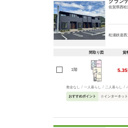
グラン
佐賀県西松
松浦鉄道西
間取り図
賃
1階
5.35
敷金なし
一人暮らし
二人暮らし
おすすめポイント
☆インターネット