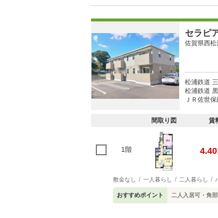
セラピ
佐賀県西松
松浦鉄道 三
松浦鉄道 黒
ＪＲ佐世保線
間取り図
賃
1階
4.40
敷金なし
一人暮らし
二人暮らし
おすすめポイント
二人入居可・角部