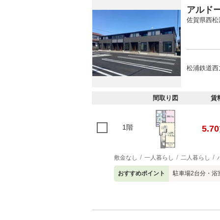
アルド
佐賀県西松
松浦鉄道西
間取り図
賃
1階
5.70
敷金なし
一人暮らし
二人暮らし
おすすめポイント
駐車場2台分・浴