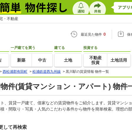
住宅・不動産
0
最近見た物件
保
一戸建てを買う
建てる
投資する
不動産
古
新築
中古
土地
土地活用
投資
>
西松浦郡有田町
>
松浦鉄道西九州線
>
黒川駅の賃貸情報 物件一覧
貸物件(賃貸マンション・アパート) 物件
パート、賃貸一戸建て、借家などの賃貸物件をご紹介します。賃貸マンシ
面積・間取り・写真・人気のこだわり条件から物件を簡単検索。理想の部
更して再検索