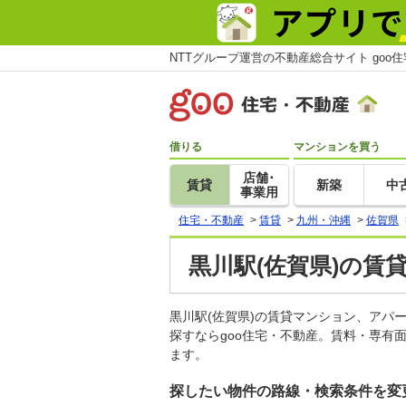
NTTグループ運営の不動産総合サイト goo
借りる
マンションを買う
店舗･
賃貸
新築
中
事業用
住宅・不動産
>
賃貸
>
九州・沖縄
>
佐賀県
黒川駅(佐賀県)の賃
黒川駅(佐賀県)の賃貸マンション、ア
探すならgoo住宅・不動産。賃料・専有
ます。
探したい物件の路線・検索条件を変