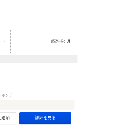
ート
築2年6ヶ月
ーホン
詳細を見る
に追加