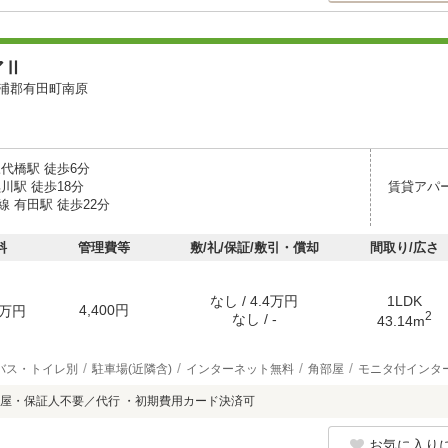
アⅡ
浦郡有田町南原
代橋駅 徒歩6分
川駅 徒歩18分
賃貸アパ
 有田駅 徒歩22分
料
管理費等
敷/礼/保証/敷引・償却
間取り/広さ
なし / 4.4万円
1LDK
4,400円
万円
2
なし / -
43.14m
バス・トイレ別
駐車場(近隣含)
インターネット無料
角部屋
モニタ付インタ
屋・保証人不要／代行 ・初期費用カード決済可
お気に入り