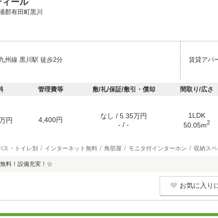
ディール
浦郡有田町黒川
九州線 黒川駅 徒歩2分
賃貸アパ
料
管理費等
敷/礼/保証/敷引・償却
間取り/広さ
1LDK
なし / 5.35万円
4,400円
万円
2
- / -
50.05m
バス・トイレ別
インターネット無料
角部屋
モニタ付インターホン
収納スペ
無料！設備充実！☆
お気に入り