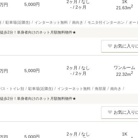
2ヶ月 / なし
1K
5,000円
万円
2
- / 2ヶ月
21.63m
別
駐車場(近隣含)
インターネット無料
南向き
モニタ付インターホン
オー
徒歩2分！単身者向けのネット月額無料物件★
お気に入り
ワンルーム
2ヶ月 / なし
5,000円
万円
2
- / 2ヶ月
22.32m
バス・トイレ別
駐車場(近隣含)
インターネット無料
角部屋
南向き
徒歩2分！単身者向けのネット月額無料物件★
お気に入り
2ヶ月 / なし
1K
5,000円
万円