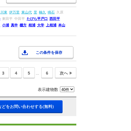
川東
伊万里
東山代
里
楠久
鳴石
久原
場
東田平
中田平
たびら平戸口
西田平
々
小浦
真申
棚方
相浦
大学
上相浦
本山
この条件を保存
3
4
5
6
次へ
…
表示建物数
などをお問い合わせする(無料)