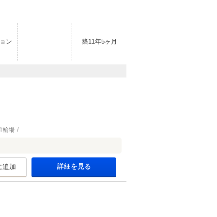
ョン
築11年5ヶ月
駐輪場
詳細を見る
に追加