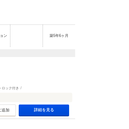
ョン
築5年6ヶ月
トロック付き
詳細を見る
に追加