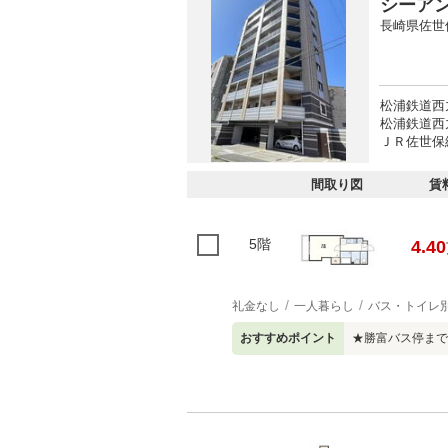
シーア
長崎県佐世
松浦鉄道西
松浦鉄道西
ＪＲ佐世保線
間取り図
賃
5階
4.40
礼金なし
一人暮らし
バス・トイレ
おすすめポイント
★勝富バス停まで