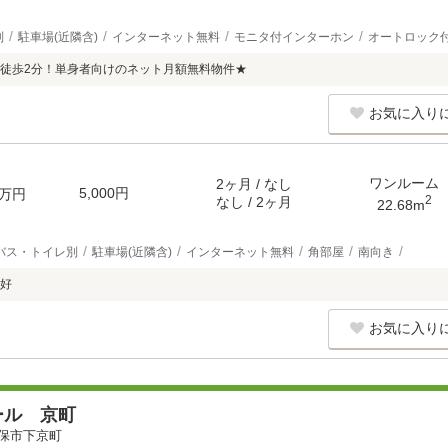
別
駐車場(近隣含)
インターネット無料
モニタ付インターホン
オートロック
徒歩2分！単身者向けのネット月額無料物件★
お気に入り
ワンルーム
2ヶ月 / なし
5,000円
万円
2
なし / 2ヶ月
22.68m
バス・トイレ別
駐車場(近隣含)
インターネット無料
角部屋
南向き
好
お気に入り
ール 京町
保市下京町