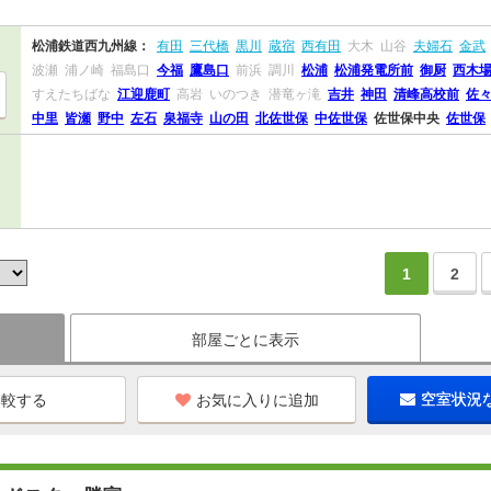
松浦鉄道西九州線：
有田
三代橋
黒川
蔵宿
西有田
大木
山谷
夫婦石
金武
波瀬
浦ノ崎
福島口
今福
鷹島口
前浜
調川
松浦
松浦発電所前
御厨
西木
すえたちばな
江迎鹿町
高岩
いのつき
潜竜ヶ滝
吉井
神田
清峰高校前
佐
中里
皆瀬
野中
左石
泉福寺
山の田
北佐世保
中佐世保
佐世保中央
佐世保
1
2
部屋ごとに表示
お気に入りに追加
空室状況