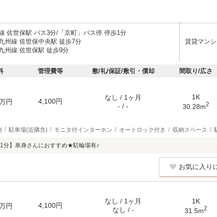
線 佐世保駅 バス3分/「京町」バス停 停歩1分
九州線 佐世保中央駅 徒歩7分
賃貸マンシ
九州線 佐世保駅 徒歩9分
料
管理費等
敷/礼/保証/敷引・償却
間取り/広さ
1K
なし / 1ヶ月
4,100円
万円
2
- / -
30.28m
別
駐車場(近隣含)
モニタ付インターホン
オートロック付き
収納スペース
1分】単身さんにおすすめ★駐輪場有♪
お気に入り
なし / 1ヶ月
1K
4,100円
万円
2
なし / -
31.5m