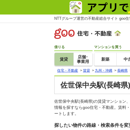
NTTグループ運営の不動産総合サイト goo
借りる
マンションを買う
店舗･
賃貸
新築
中
事業用
住宅・不動産
>
賃貸
>
九州・沖縄
>
長崎県
佐世保中央駅(長崎県
佐世保中央駅(長崎県)の賃貸マンショ
情報を探すならgoo住宅・不動産。賃料
ートします。
探したい物件の路線・検索条件を変