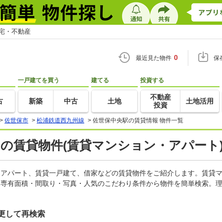
住宅・不動産
0
最近見た物件
保
一戸建てを買う
建てる
投資する
不動産
古
新築
中古
土地
土地活用
投資
>
佐世保市
>
松浦鉄道西九州線
>
佐世保中央駅の賃貸情報 物件一覧
)の賃貸物件(賃貸マンション・アパート)
ン、アパート、賃貸一戸建て、借家などの賃貸物件をご紹介します。賃貸
・専有面積・間取り・写真・人気のこだわり条件から物件を簡単検索。理
更して再検索