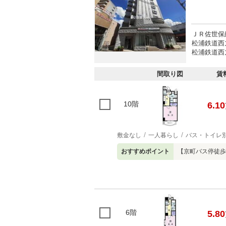
ＪＲ佐世保
松浦鉄道西
松浦鉄道西
間取り図
賃
10階
6.10
敷金なし
一人暮らし
バス・トイレ
おすすめポイント
【京町バス停徒歩
6階
5.80