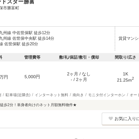
ンドスター勝富
保市勝富町
九州線 中佐世保駅 徒歩12分
九州線 佐世保中央駅 徒歩14分
賃貸マンシ
 佐世保駅 徒歩20分
料
管理費等
敷/礼/保証/敷引・償却
間取り/広さ
2ヶ月 / なし
1K
5,000円
万円
2
- / 2ヶ月
21.25m
別
駐車場(近隣含)
インターネット無料
南向き
モニタ付インターホン
オー
徒歩2分！単身者向けのネット月額無料物件★
お気に入り