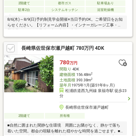
2階建て
都市ガス
駐車場あり
駐車2台
システムキッチン
浴室乾燥機
8/6(木)～8/9(日)予約制見学会開催※当日予約OK。ご希望日をお知
らせください。【リフォーム内容】・インナーガレージ工事・外
壁塗装・シロアリ予防工事・水回り交換（システムキッチン・ユ
ニットバス・洗面化粧台・トイレ）・全部屋フローリング・クロ
ス全張替え・照明器具交換など・・・【おすすめポイント】・シ
長崎県佐世保市瀬戸越町 780万円 4DK
ロアリ防除工事施工後5年間保証・お客様に合わせたローンの組み
方や金融機関をご提案。住宅ローンが初めての方でもお気軽にご
相談ください
780
万円
間取り
4DK
2
建物面積
156.48m
2
土地面積
393.38m
築年月
1975年1月(築51年8ヶ月)
松浦鉄道西九州線 泉福寺駅 徒歩23
分
長崎県佐世保市瀬戸越町
2階建て
所有権
■自然に囲まれた閑静な住環境 周囲にお隣がなく、静かで落ち
着いた空間。都会の喧騒を離れた穏やかな時間を過ごせます。■