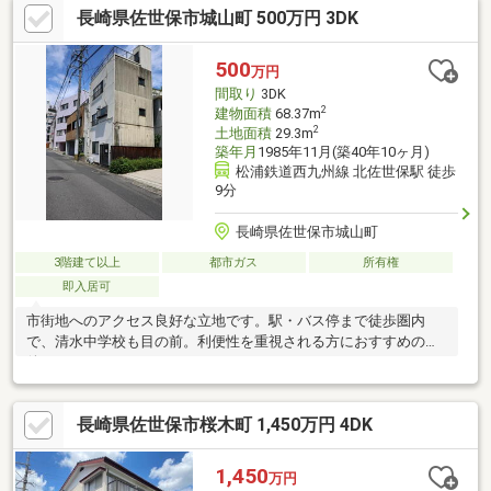
長崎県佐世保市城山町 500万円 3DK
500
万円
間取り
3DK
2
建物面積
68.37m
2
土地面積
29.3m
築年月
1985年11月(築40年10ヶ月)
松浦鉄道西九州線 北佐世保駅 徒歩
9分
長崎県佐世保市城山町
3階建て以上
都市ガス
所有権
即入居可
市街地へのアクセス良好な立地です。駅・バス停まで徒歩圏内
で、清水中学校も目の前。利便性を重視される方におすすめの物
件です。
長崎県佐世保市桜木町 1,450万円 4DK
1,450
万円