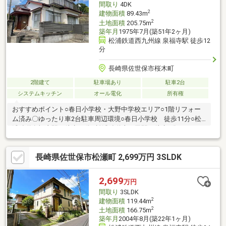
間取り
4DK
2
建物面積
89.43m
2
土地面積
205.75m
築年月
1975年7月(築51年2ヶ月)
松浦鉄道西九州線 泉福寺駅 徒歩12
分
長崎県佐世保市桜木町
2階建て
駐車場あり
駐車2台
システムキッチン
オール電化
所有権
おすすめポイント○春日小学校・大野中学校エリア○1階リフォー
ム済み〇ゆったり車2台駐車周辺環境○春日小学校 徒歩11分○松
浦鉄道泉福寺駅 徒歩12分○松浦鉄道山の田駅 徒歩9分○デイリ
ーヤマザキ桜木町店 徒歩3分○セブンイレブン桜木町店 徒歩6
分〇大野モール 車で3分〇佐世保労災病院 車で5分○佐世保市
長崎県佐世保市松瀬町 2,699万円 3SLDK
役所 車で8分○佐世保駅 車で15分専門スタッフからのコメント
春日小学校・大野中学校エリアの戸建て住宅のご紹介です。閑静
な住宅街にある陽当たり良好なお住まいのご紹介です。周辺には
2,699
万円
スーパーや学校など暮らしに便利な施設がそろっており、ご家族
間取り
3SLDK
みんなが安心して過ごせる住まいです。
2
建物面積
119.44m
2
土地面積
166.75m
築年月
2004年8月(築22年1ヶ月)