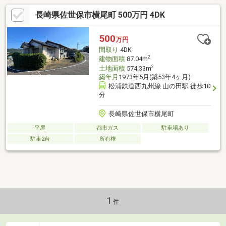
長崎県佐世保市横尾町 500万円 4DK
500
万円
間取り
4DK
2
建物面積
87.04m
2
土地面積
574.33m
築年月
1973年5月(築53年4ヶ月)
松浦鉄道西九州線 山の田駅 徒歩10
分
長崎県佐世保市横尾町
平屋
都市ガス
駐車場あり
駐車2台
所有権
1
件