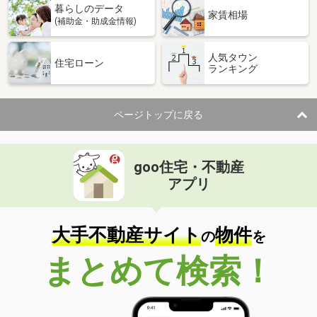
暮らしのデータ
家賃相場
(補助金・助成金情報)
人気タウン
住宅ローン
ランキング
ページトップに戻る
goo住宅・不動産
アプリ
大手不動産サイト
物件
の
を
まとめて検索！