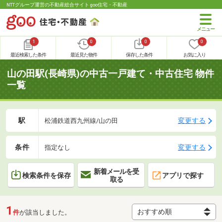
NTTグループ運営の不動産総合サイト goo住宅・不動産
1
0
0
0
最近検索した条件
最近見た物件
保存した条件
お気に入り
山の田駅(長崎県)の中古一戸建て・中古住宅 物件
一覧
駅
変更する
松浦鉄道西九州線/山の田
条件
変更する
指定なし
新着メールを受
検索条件を保存
アプリで探す
取る
1
件
が該当しました。