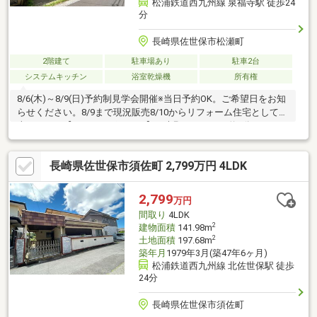
松浦鉄道西九州線 泉福寺駅 徒歩24
分
長崎県佐世保市松瀬町
2階建て
駐車場あり
駐車2台
システムキッチン
浴室乾燥機
所有権
8/6(木)～8/9(日)予約制見学会開催※当日予約OK。ご希望日をお知
らせください。8/9まで現況販売8/10からリフォーム住宅として販
売します。【おすすめポイント】・大野モールまで約6分です。・
お客様に合わせたローンの組み方や金融機関をご提案。住宅ロー
ンが初めての方でもお気軽にご相談ください・リビング21帖で
長崎県佐世保市須佐町 2,799万円 4LDK
広々です。・トイレは二か所です。【周辺施設】・マックスバリ
ュ池野店様 約600ｍ (徒歩約8分)・ドラッグストアモリ矢峰店
様 約450ｍ (徒歩約6分)・大野小学校 約1900ｍ (徒歩約24
2,799
万円
分)
間取り
4LDK
2
建物面積
141.98m
2
土地面積
197.68m
築年月
1979年3月(築47年6ヶ月)
松浦鉄道西九州線 北佐世保駅 徒歩
24分
長崎県佐世保市須佐町