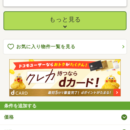
ゆとりある土地と建物面積 土地118.99坪・延床47.33坪と広々。
ガーデニングや家庭菜園、バイクスペースにも余裕があります。
■和の趣を残す木造2階建て 1975年築の木造建築。和室中心の間
取りで、古民家の温かみと落ち着きを感じられます。■生活利便
もっと見る
性も確保された立地 マルキョウ大野店や大野モールまでバイク
で約3～5分。眼鏡岩公園も徒歩圏で自然と利便が両立。■東向き
の採光で朝の光が気持ち良い 主要採光面が東向き。朝日が差し
込み、心地よい一日が始まります。
お気に入り物件一覧を見る
条件を追加する
価格