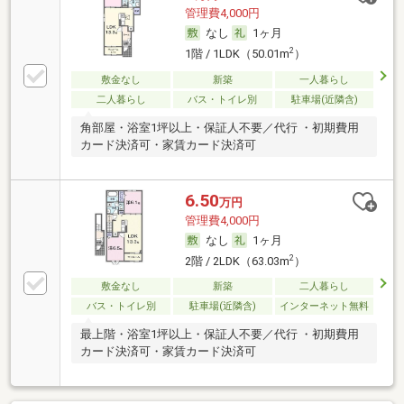
管理費4,000円
なし
1ヶ月
2
1階 / 1LDK（50.01m
）
敷金なし
新築
一人暮らし
二人暮らし
バス・トイレ別
駐車場(近隣含)
角部屋・浴室1坪以上・保証人不要／代行 ・初期費用
カード決済可・家賃カード決済可
6.50
万円
管理費4,000円
なし
1ヶ月
2
2階 / 2LDK（63.03m
）
敷金なし
新築
二人暮らし
バス・トイレ別
駐車場(近隣含)
インターネット無料
最上階・浴室1坪以上・保証人不要／代行 ・初期費用
カード決済可・家賃カード決済可