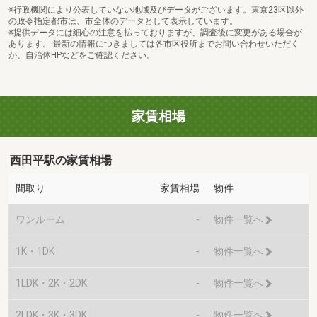
※行政機関により公表していない地域及びデータがございます。東京23区以外
の政令指定都市は、市全体のデータとして表示しています。
※提供データには細心の注意を払っておりますが、調査後に変更がある場合が
あります。 最新の情報につきましては各市区役所までお問い合わせいただく
か、自治体HPなどをご確認ください。
家賃相場
西田平駅の家賃相場
間取り
家賃相場
物件
ワンルーム
-
物件一覧へ
1K・1DK
-
物件一覧へ
1LDK・2K・2DK
-
物件一覧へ
2LDK・3K・3DK
-
物件一覧へ