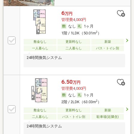
6
万円
管理費4,000円
なし
1ヶ月
2
1階 / 1LDK（50.01m
）
敷金なし
更新料なし
新築
一人暮らし
二人暮らし
バス・トイレ別
24時間換気システム
6.50
万円
管理費4,000円
なし
1ヶ月
2
2階 / 2LDK（63.03m
）
敷金なし
更新料なし
新築
二人暮らし
バス・トイレ別
駐車場(近隣含)
24時間換気システム