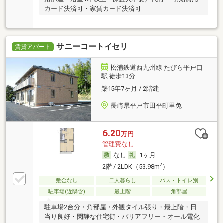
カード決済可・家賃カード決済可
サニーコートイセリ
賃貸アパート
松浦鉄道西九州線 たびら平戸口
駅 徒歩13分
築15年7ヶ月 / 2階建
長崎県平戸市田平町里免
6.20
万円
管理費なし
なし
1ヶ月
2
2階 / 2LDK（53.98m
）
敷金なし
二人暮らし
バス・トイレ別
駐車場(近隣含)
最上階
角部屋
駐車場2台分・角部屋・外観タイル張り・最上階・日
当り良好・閑静な住宅街・バリアフリー・オール電化