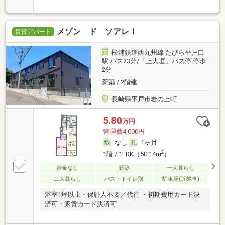
メゾン ド ソアレＩ
賃貸アパート
松浦鉄道西九州線 たびら平戸口
駅 バス23分/「上大垣」バス停 停歩
2分
新築 / 2階建
長崎県平戸市岩の上町
5.80
万円
管理費4,000円
なし
1ヶ月
2
1階 / 1LDK（50.14m
）
敷金なし
新築
一人暮らし
二人暮らし
バス・トイレ別
駐車場(近隣含)
浴室1坪以上・保証人不要／代行 ・初期費用カード決
済可・家賃カード決済可