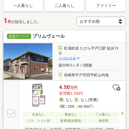
一人暮らし
二人暮らし
ファミリー
1
件
が該当しました。
プリムヴェール
賃貸アパート
松浦鉄道 たびら平戸口駅 徒歩13
分
その他の交通
築20年3ヶ月 / 2階建
長崎県平戸市田平町山内免
4.50
万円
管理費2,700円
なし
なし(実費)
2
1階 / 2DK（40.45m
）
礼金なし
敷金なし
二人暮らし
バス・トイレ別
駐車場(近隣含)
角部屋