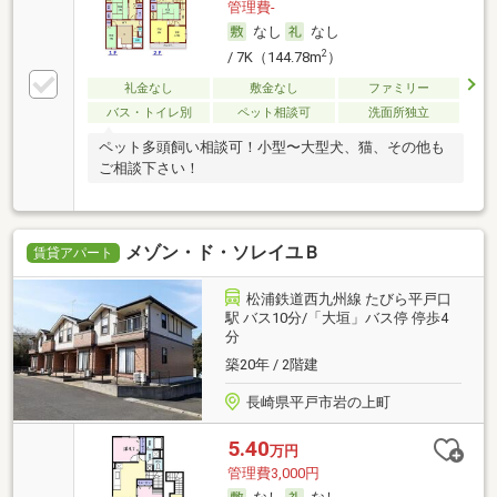
管理費-
なし
なし
2
/ 7K（144.78m
）
礼金なし
敷金なし
ファミリー
バス・トイレ別
ペット相談可
洗面所独立
ペット多頭飼い相談可！小型〜大型犬、猫、その他も
ご相談下さい！
メゾン・ド・ソレイユＢ
賃貸アパート
松浦鉄道西九州線 たびら平戸口
駅 バス10分/「大垣」バス停 停歩4
分
築20年 / 2階建
長崎県平戸市岩の上町
5.40
万円
管理費3,000円