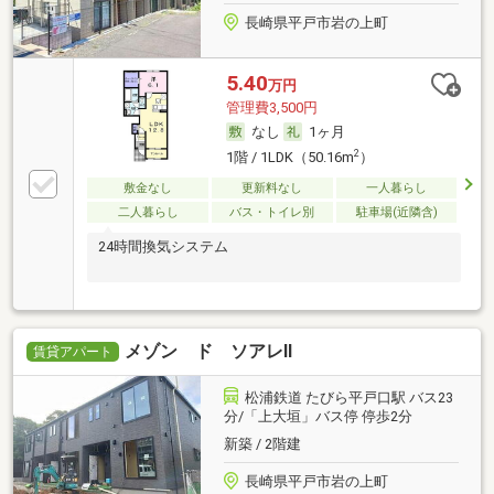
長崎県平戸市岩の上町
5.40
万円
管理費3,500円
なし
1ヶ月
2
1階 / 1LDK（50.16m
）
敷金なし
更新料なし
一人暮らし
二人暮らし
バス・トイレ別
駐車場(近隣含)
24時間換気システム
メゾン ド ソアレⅡ
賃貸アパート
松浦鉄道 たびら平戸口駅 バス23
分/「上大垣」バス停 停歩2分
新築 / 2階建
長崎県平戸市岩の上町