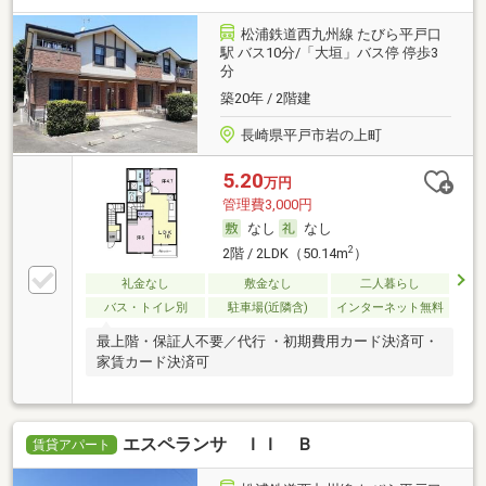
松浦鉄道西九州線 たびら平戸口
駅 バス10分/「大垣」バス停 停歩3
分
築20年 / 2階建
長崎県平戸市岩の上町
5.20
万円
管理費3,000円
なし
なし
2
2階 / 2LDK（50.14m
）
礼金なし
敷金なし
二人暮らし
バス・トイレ別
駐車場(近隣含)
インターネット無料
最上階・保証人不要／代行 ・初期費用カード決済可・
家賃カード決済可
エスペランサ ＩＩ Ｂ
賃貸アパート