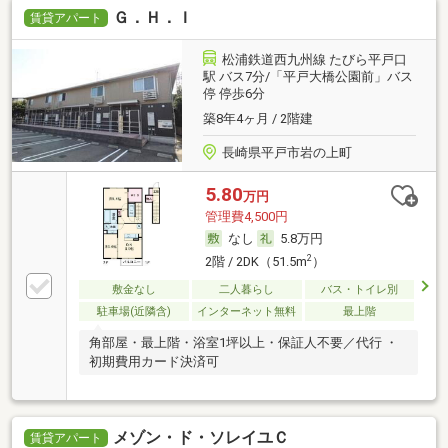
Ｇ．Ｈ．Ｉ
賃貸アパート
松浦鉄道西九州線 たびら平戸口
駅 バス7分/「平戸大橋公園前」バス
停 停歩6分
築8年4ヶ月 / 2階建
長崎県平戸市岩の上町
5.80
万円
管理費4,500円
なし
5.8万円
2
2階 / 2DK（51.5m
）
敷金なし
二人暮らし
バス・トイレ別
駐車場(近隣含)
インターネット無料
最上階
角部屋・最上階・浴室1坪以上・保証人不要／代行 ・
初期費用カード決済可
メゾン・ド・ソレイユＣ
賃貸アパート