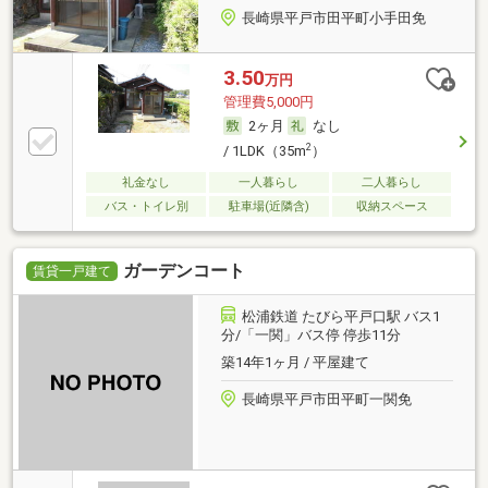
長崎県平戸市田平町小手田免
3.50
万円
管理費5,000円
2ヶ月
なし
2
/ 1LDK（35m
）
礼金なし
一人暮らし
二人暮らし
バス・トイレ別
駐車場(近隣含)
収納スペース
ガーデンコート
賃貸一戸建て
松浦鉄道 たびら平戸口駅 バス1
分/「一関」バス停 停歩11分
築14年1ヶ月 / 平屋建て
長崎県平戸市田平町一関免