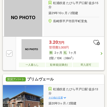
松浦鉄道 たびら平戸口駅 徒歩15
分
築29年10ヶ月 / 2階建
長崎県平戸市田平町里免
3.20
万円
管理費3,000円
2ヶ月
1ヶ月
2
2階 / 1DK（38m
）
一人暮らし
駐車場(近隣含)
即入居可
プリムヴェール
賃貸アパート
松浦鉄道 たびら平戸口駅 徒歩13
分
その他の交通
築20年3ヶ月 / 2階建