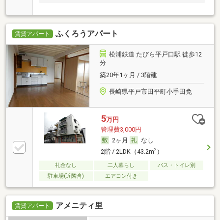
ふくろうアパート
賃貸アパート
松浦鉄道 たびら平戸口駅 徒歩12
分
築20年1ヶ月 / 3階建
長崎県平戸市田平町小手田免
5
万円
管理費3,000円
2ヶ月
なし
2
2階 / 2LDK（43.2m
）
礼金なし
二人暮らし
バス・トイレ別
駐車場(近隣含)
エアコン付き
アメニティ里
賃貸アパート