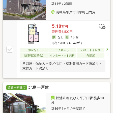
築14年 / 2階建
長崎県平戸市田平町山内免
5.10
万円
管理費3,500円
なし
1ヶ月
2
1階 / 2DK（45.47m
）
敷金なし
二人暮らし
バス・トイレ別
駐車場(近隣含)
インターネット無料
角部屋
角部屋・保証人不要／代行 ・初期費用カード決済可・
家賃カード決済可
北島一戸建
賃貸一戸建て
松浦鉄道 たびら平戸口駅 徒歩10
分
築36年4ヶ月 / 平屋建て