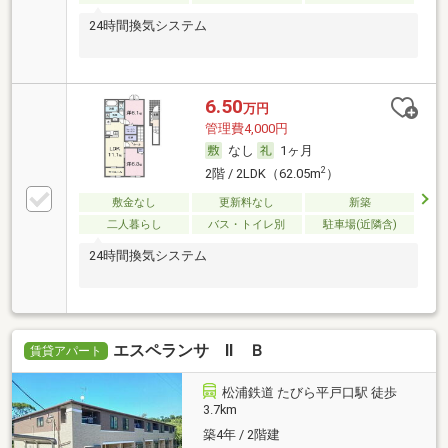
24時間換気システム
6.50
万円
管理費4,000円
なし
1ヶ月
2
2階 / 2LDK（62.05m
）
敷金なし
更新料なし
新築
二人暮らし
バス・トイレ別
駐車場(近隣含)
24時間換気システム
エスペランサ Ⅱ Ｂ
賃貸アパート
松浦鉄道 たびら平戸口駅 徒歩
3.7km
築4年 / 2階建