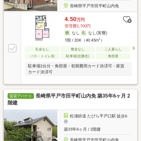
長崎県平戸市田平町山内免
4.50
万円
管理費2,700円
なし
なし(実費)
2
1階 / 2DK（40.45m
）
礼金なし
敷金なし
二人暮らし
バス・トイレ別
駐車場(近隣含)
角部屋
駐車場2台分・角部屋・初期費用カード決済可・家賃
カード決済可
長崎県平戸市田平町山内免 築35年6ヶ月 2
賃貸アパート
階建
松浦鉄道 たびら平戸口駅 徒歩6
分
築35年6ヶ月 / 2階建
長崎県平戸市田平町山内免