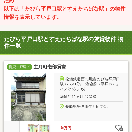
ため
以下は「たびら平戸口駅とすえたちばな駅」の物件
情報を表示しています。
たびら平戸口駅とすえたちばな駅の賃貸物件 物
件一覧
生月町壱部貸家
賃貸一戸建て
松浦鉄道西九州線 たびら平戸口
駅 バス41分/「漁協前（平戸市）」
バス停 停歩3分
築63年11ヶ月 / 2階建
長崎県平戸市生月町壱部
5
万円