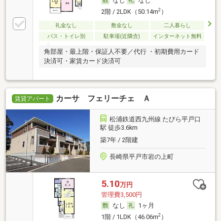
なし
なし
2
2階 / 2LDK（50.14m
）
礼金なし
敷金なし
二人暮らし
バス・トイレ別
駐車場(近隣含)
インターネット無料
角部屋・最上階・保証人不要／代行 ・初期費用カード
決済可・家賃カード決済可
カーサ フェリーチェ Ａ
賃貸アパート
松浦鉄道西九州線 たびら平戸口
駅 徒歩3.6km
築7年 / 2階建
長崎県平戸市岩の上町
5.10
万円
管理費3,500円
なし
1ヶ月
2
1階 / 1LDK（46.06m
）