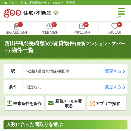
NTTグループ運営の不動産総合サイト goo住宅・不動産
1
0
0
0
最近検索した条件
最近見た物件
保存した条件
お気に入り
西田平駅(長崎県)の賃貸物件
(賃貸マンション・アパー
物件一覧
ト)
駅
変更する
松浦鉄道西九州線/西田平
条件
変更する
指定なし
新着メールを受
検索条件を保存
アプリで探す
取る
人数に合った間取りを選ぶ