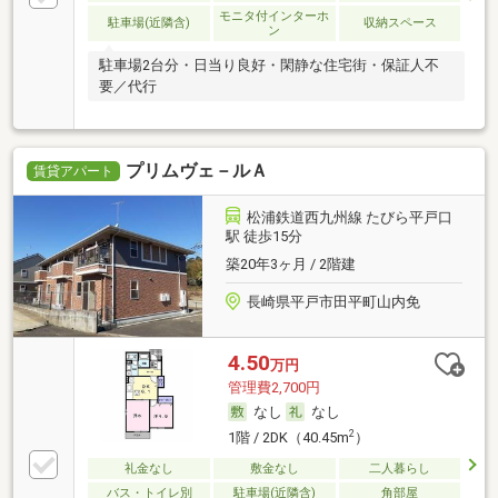
モニタ付インターホ
駐車場(近隣含)
収納スペース
ン
駐車場2台分・日当り良好・閑静な住宅街・保証人不
要／代行
プリムヴェ－ルＡ
賃貸アパート
松浦鉄道西九州線 たびら平戸口
駅 徒歩15分
築20年3ヶ月 / 2階建
長崎県平戸市田平町山内免
4.50
万円
管理費2,700円
なし
なし
2
1階 / 2DK（40.45m
）
礼金なし
敷金なし
二人暮らし
バス・トイレ別
駐車場(近隣含)
角部屋