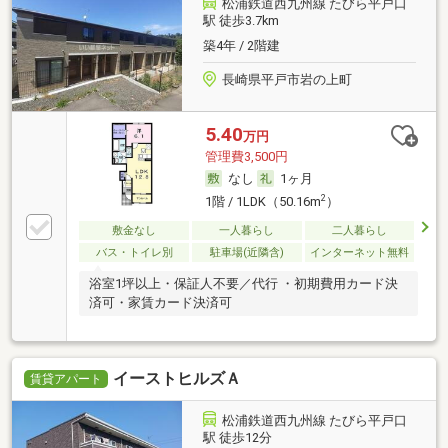
松浦鉄道西九州線 たびら平戸口
駅 徒歩3.7km
築4年 / 2階建
長崎県平戸市岩の上町
5.40
万円
管理費3,500円
なし
1ヶ月
2
1階 / 1LDK（50.16m
）
敷金なし
一人暮らし
二人暮らし
バス・トイレ別
駐車場(近隣含)
インターネット無料
浴室1坪以上・保証人不要／代行 ・初期費用カード決
済可・家賃カード決済可
イーストヒルズＡ
賃貸アパート
松浦鉄道西九州線 たびら平戸口
駅 徒歩12分