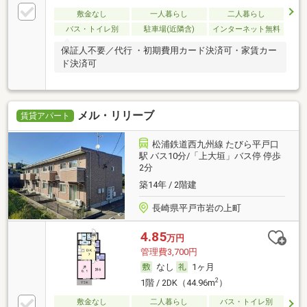
敷金なし
一人暮らし
二人暮らし
バス・トイレ別
駐車場(近隣含)
インターネット無料
保証人不要／代行 ・初期費用カード決済可・家賃カー
ド決済可
メル・リリーブ
賃貸アパート
松浦鉄道西九州線 たびら平戸口
駅 バス10分/「上大垣」バス停 停歩
2分
築14年 / 2階建
長崎県平戸市岩の上町
4.85
万円
管理費3,700円
なし
1ヶ月
2
1階 / 2DK（44.96m
）
敷金なし
二人暮らし
バス・トイレ別