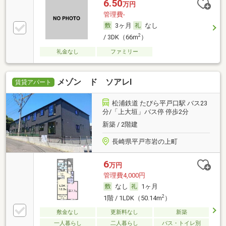
6.50
万円
管理費-
3ヶ月
なし
2
/ 3DK（66m
）
礼金なし
ファミリー
メゾン ド ソアレⅠ
賃貸アパート
松浦鉄道 たびら平戸口駅 バス23
分/「上大垣」バス停 停歩2分
新築 / 2階建
長崎県平戸市岩の上町
6
万円
管理費4,000円
なし
1ヶ月
2
1階 / 1LDK（50.14m
）
敷金なし
更新料なし
新築
一人暮らし
二人暮らし
バス・トイレ別