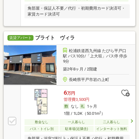
角部屋・保証人不要／代行 ・初期費用カード決済可・
家賃カード決済可
ブライト ヴィラ
賃貸アパート
松浦鉄道西九州線 たびら平戸口
駅 バス10分/「上大垣」バス停 停歩
9分
築2年8ヶ月 / 2階建
長崎県平戸市岩の上町
6
万円
管理費3,500円
なし
1ヶ月
2
1階 / 1LDK（50.01m
）
敷金なし
一人暮らし
二人暮らし
バス・トイレ別
駐車場(近隣含)
インターネット無料
角部屋・浴室1坪以上・保証人不要／代行 ・初期費用