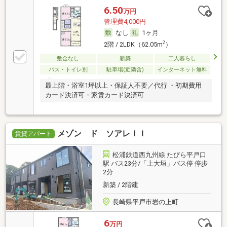
6.50
万円
管理費4,000円
なし
1ヶ月
2
2階 / 2LDK（62.05m
）
敷金なし
新築
二人暮らし
バス・トイレ別
駐車場(近隣含)
インターネット無料
最上階・浴室1坪以上・保証人不要／代行 ・初期費用
カード決済可・家賃カード決済可
メゾン ド ソアレＩＩ
賃貸アパート
松浦鉄道西九州線 たびら平戸口
駅 バス23分/「上大垣」バス停 停歩
2分
新築 / 2階建
長崎県平戸市岩の上町
6
万円