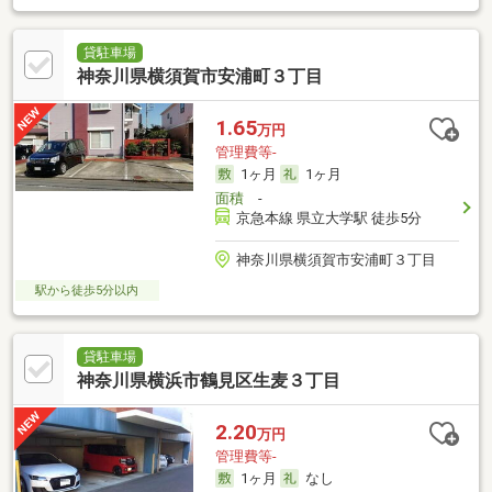
貸駐車場
神奈川県横須賀市安浦町３丁目
1.65
万円
管理費等-
1ヶ月
1ヶ月
面積
-
京急本線 県立大学駅 徒歩5分
神奈川県横須賀市安浦町３丁目
駅から徒歩5分以内
貸駐車場
神奈川県横浜市鶴見区生麦３丁目
2.20
万円
管理費等-
1ヶ月
なし