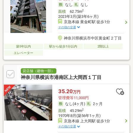
なし
なし
2
面積
62.75m
2023年3月(築3年6ヶ月)
京急本線 黄金町駅 徒歩1分
その他の交通
神奈川県横浜市中区黄金町２丁目
築5年以内
駅から徒歩1分以内
2階以上
エレベーター
貸店舗（建物一部）
神奈川県横浜市港南区上大岡西１丁目
35.20
万円
管理費等11,000円
なし(4ヶ月)
2ヶ月
2
面積
45.29m
1970年8月(築56年1ヶ月)
京急本線 上大岡駅 徒歩1分
その他の交通