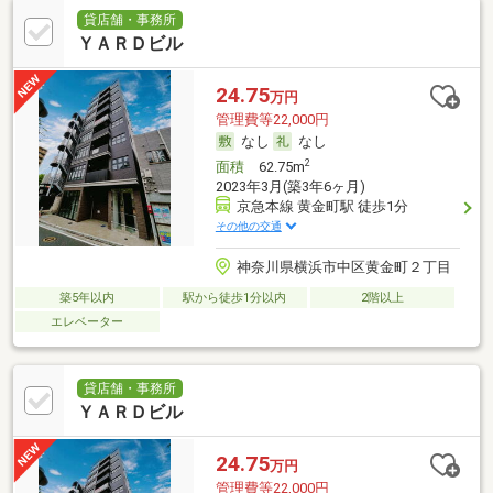
貸店舗・事務所
ＹＡＲＤビル
24.75
万円
管理費等22,000円
なし
なし
2
面積
62.75m
2023年3月(築3年6ヶ月)
京急本線 黄金町駅 徒歩1分
その他の交通
神奈川県横浜市中区黄金町２丁目
築5年以内
駅から徒歩1分以内
2階以上
エレベーター
貸店舗・事務所
ＹＡＲＤビル
24.75
万円
管理費等22,000円