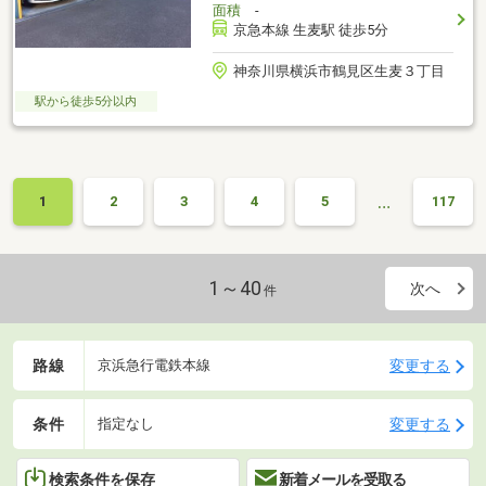
面積
-
京急本線 生麦駅 徒歩5分
神奈川県横浜市鶴見区生麦３丁目
駅から徒歩5分以内
…
1
2
3
4
5
117
1～40
次へ
件
路線
変更する
京浜急行電鉄本線
条件
変更する
指定なし
検索条件を保存
新着メールを受取る