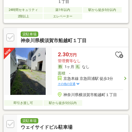
１丁目
24時間セキュリティ
築1年以内
駅から徒歩5分以内
2階以上
エレベーター
貸駐車場
神奈川県横須賀市船越町１丁目
2.30
万円
管理費等なし
1ヶ月
なし
面積
-
京急本線 京急田浦駅 徒歩3分
その他の交通
神奈川県横須賀市船越町１丁目
即引き渡し可
駅から徒歩5分以内
貸駐車場
ウェイサイドビル駐車場