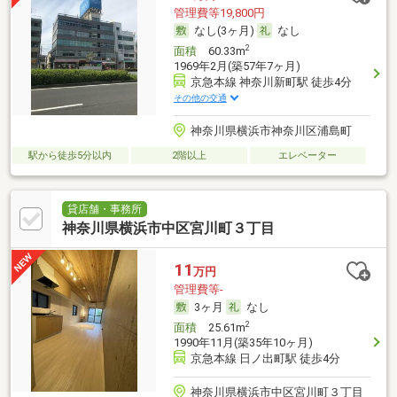
管理費等19,800円
なし(3ヶ月)
なし
2
面積
60.33m
1969年2月(築57年7ヶ月)
京急本線 神奈川新町駅 徒歩4分
その他の交通
神奈川県横浜市神奈川区浦島町
駅から徒歩5分以内
2階以上
エレベーター
貸店舗・事務所
神奈川県横浜市中区宮川町３丁目
11
万円
管理費等-
3ヶ月
なし
2
面積
25.61m
1990年11月(築35年10ヶ月)
京急本線 日ノ出町駅 徒歩4分
神奈川県横浜市中区宮川町３丁目