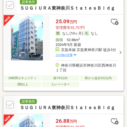
貸事務所
ＳＵＧＩＵＲＡ東神奈川ＳｔａｔｅｓＢｌｄｇ
25.09
万円
管理費等53,757円
なし(10ヶ月)
なし
2
面積
53.86m
2026年9月 新築
京急本線 京急東神奈川駅 徒歩3分
その他の交通
神奈川県横浜市神奈川区西神奈川
１丁目
24時間セキュリティ
築1年以内
駅から徒歩5分以内
2階以上
エレベーター
貸事務所
ＳＵＧＩＵＲＡ東神奈川ＳｔａｔｅｓＢｌｄｇ
26.88
万円