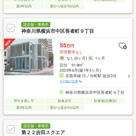
築3年以内
駅から徒歩5分以内
貸店舗・事務所
神奈川県横浜市中区長者町９丁目
55
万円
管理費等なし
なし(6ヶ月)
1ヶ月
2
面積
91.8m
2025年6月(築1年3ヶ月)
京急本線 日ノ出町駅 徒歩3分
その他の交通
神奈川県横浜市中区長者町９丁目
即引き渡し可
飲食店可
駐車場(近隣含)
築3年以内
駅から徒歩5分以内
貸店舗・事務所
第２２吉田スクエア