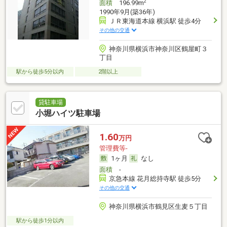
2
面積
196.99m
1990年9月(築36年)
ＪＲ東海道本線 横浜駅 徒歩4分
その他の交通
神奈川県横浜市神奈川区鶴屋町３
丁目
駅から徒歩5分以内
2階以上
貸駐車場
小堀ハイツ駐車場
1.60
万円
管理費等-
1ヶ月
なし
面積
-
京急本線 花月総持寺駅 徒歩5分
その他の交通
神奈川県横浜市鶴見区生麦５丁目
駅から徒歩1分以内