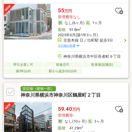
55
万円
管理費等なし
なし(6ヶ月)
1ヶ月
2
面積
91.8m
2025年6月(築1年3ヶ月)
京急本線 日ノ出町駅 徒歩3分
その他の交通
神奈川県横浜市中区長者町９丁目
即引き渡し可
飲食店可
駐車場(近隣含)
築3年以内
駅から徒歩5分以内
貸店舗（建物一部）
神奈川県横浜市神奈川区鶴屋町２丁目
59.40
万円
管理費等-
なし(10ヶ月)
3ヶ月
2
面積
41.29m