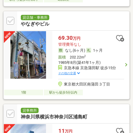
貸店舗・事務所
やなぎやビル
69.30
万円
管理費等なし
なし(6ヶ月)
1ヶ月
2
面積
202.22m
1985年8月(築41年1ヶ月)
京急本線 京急蒲田駅 徒歩15分
その他の交通
東京都大田区南蒲田３丁目
1階
駅から徒歩5分以内
貸事務所
神奈川県横浜市神奈川区浦島町
11
万円