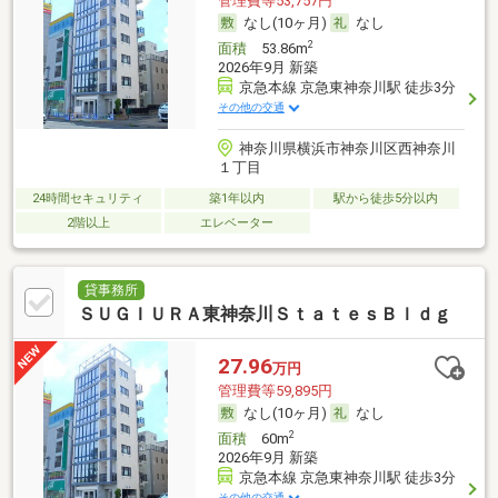
管理費等53,757円
なし(10ヶ月)
なし
2
面積
53.86m
2026年9月 新築
京急本線 京急東神奈川駅 徒歩3分
その他の交通
神奈川県横浜市神奈川区西神奈川
１丁目
24時間セキュリティ
築1年以内
駅から徒歩5分以内
2階以上
エレベーター
貸事務所
ＳＵＧＩＵＲＡ東神奈川ＳｔａｔｅｓＢｌｄｇ
27.96
万円
管理費等59,895円
なし(10ヶ月)
なし
2
面積
60m
2026年9月 新築
京急本線 京急東神奈川駅 徒歩3分
その他の交通