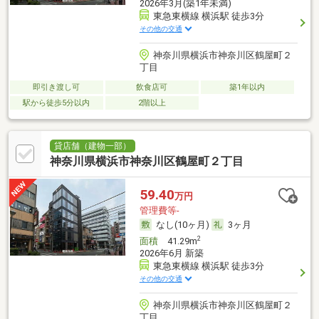
2026年3月(築1年未満)
東急東横線 横浜駅 徒歩3分
その他の交通
神奈川県横浜市神奈川区鶴屋町２
丁目
即引き渡し可
飲食店可
築1年以内
駅から徒歩5分以内
2階以上
貸店舗（建物一部）
神奈川県横浜市神奈川区鶴屋町２丁目
59.40
万円
管理費等-
なし(10ヶ月)
3ヶ月
2
面積
41.29m
2026年6月 新築
東急東横線 横浜駅 徒歩3分
その他の交通
神奈川県横浜市神奈川区鶴屋町２
丁目