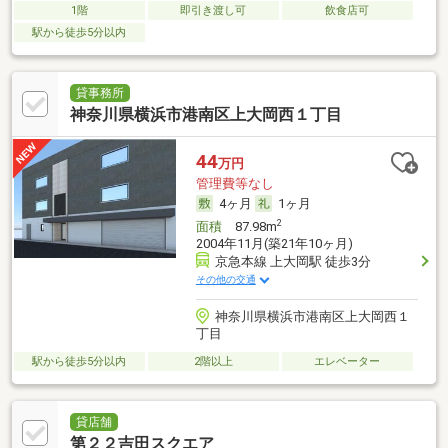
1階
即引き渡し可
飲食店可
駅から徒歩5分以内
貸事務所
神奈川県横浜市港南区上大岡西１丁目
44
万円
管理費等なし
4ヶ月
1ヶ月
2
面積
87.98m
2004年11月(築21年10ヶ月)
京急本線 上大岡駅 徒歩3分
その他の交通
神奈川県横浜市港南区上大岡西１
丁目
駅から徒歩5分以内
2階以上
エレベーター
貸店舗
第２２吉田スクエア