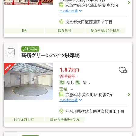
京急本線 京急蒲田駅 徒歩13分
その他の交通
東京都大田区西蒲田７丁目
1階
飲食店可
駅から徒歩1分以内
貸駐車場
高嶺グリーンハイツ駐車場
1.87
万円
管理費等-
なし
なし
面積
-
京急本線 黄金町駅 徒歩7分
その他の交通
神奈川県横浜市南区高根町１丁目
即引き渡し可
駅から徒歩5分以内