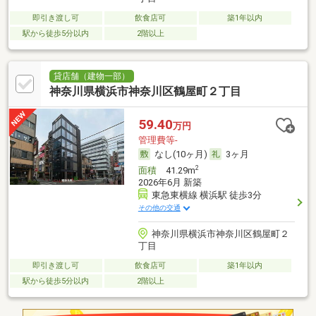
即引き渡し可
飲食店可
築1年以内
駅から徒歩5分以内
2階以上
貸店舗（建物一部）
神奈川県横浜市神奈川区鶴屋町２丁目
59.40
万円
管理費等-
なし(10ヶ月)
3ヶ月
2
面積
41.29m
2026年6月 新築
東急東横線 横浜駅 徒歩3分
その他の交通
神奈川県横浜市神奈川区鶴屋町２
丁目
即引き渡し可
飲食店可
築1年以内
駅から徒歩5分以内
2階以上