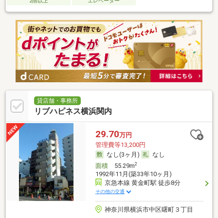
2階以上
エレベーター
貸店舗・事務所
リブハピネス横浜関内
29.70
万円
管理費等13,200円
なし(3ヶ月)
なし
2
面積
55.29m
1992年11月(築33年10ヶ月)
京急本線 黄金町駅 徒歩8分
その他の交通
神奈川県横浜市中区曙町３丁目