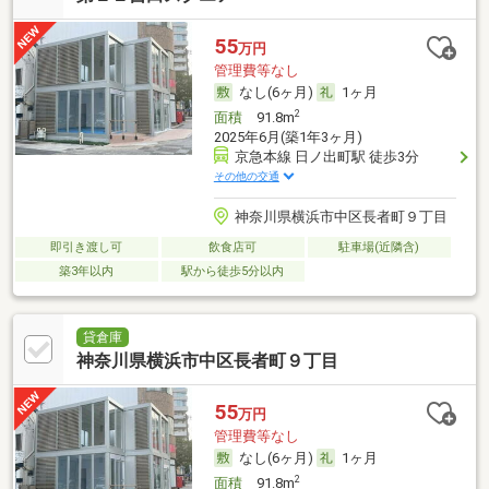
55
万円
管理費等なし
なし(6ヶ月)
1ヶ月
2
面積
91.8m
2025年6月(築1年3ヶ月)
京急本線 日ノ出町駅 徒歩3分
その他の交通
神奈川県横浜市中区長者町９丁目
即引き渡し可
飲食店可
駐車場(近隣含)
築3年以内
駅から徒歩5分以内
貸倉庫
神奈川県横浜市中区長者町９丁目
55
万円
管理費等なし
なし(6ヶ月)
1ヶ月
2
面積
91.8m