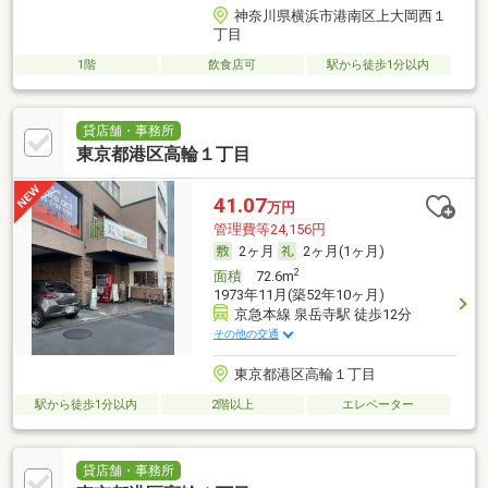
神奈川県横浜市港南区上大岡西１
丁目
1階
飲食店可
駅から徒歩1分以内
貸店舗・事務所
東京都港区高輪１丁目
41.07
万円
管理費等24,156円
2ヶ月
2ヶ月(1ヶ月)
2
面積
72.6m
1973年11月(築52年10ヶ月)
京急本線 泉岳寺駅 徒歩12分
その他の交通
東京都港区高輪１丁目
駅から徒歩1分以内
2階以上
エレベーター
貸店舗・事務所