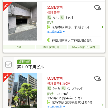
2.86
万円
管理費等-
なし
1ヶ月
面積
-
京急本線 神奈川駅 徒歩3分
その他の交通
神奈川県横浜市神奈川区台町
1階
即引き渡し可
駅から徒歩5分以内
貸事務所
第１０下川ビル
8.36
万円
管理費等8,360円
6ヶ月
なし(1ヶ月)
2
面積
25.12m
1979年1月(築47年8ヶ月)
京急本線 京急鶴見駅 徒歩1分
その他の交通