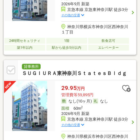
2026年9月 新築
京急本線 京急東神奈川駅 徒歩3分
その他の交通
神奈川県横浜市神奈川区西神奈川
１丁目
24時間セキュリティ
1階
飲食店可
築1年以内
駅から徒歩5分以内
エレベーター
貸事務所
ＳＵＧＩＵＲＡ東神奈川ＳｔａｔｅｓＢｌｄｇ
29.95
万円
管理費等59,895円
なし(10ヶ月)
なし
2
面積
60m
2026年9月 新築
京急本線 京急東神奈川駅 徒歩3分
その他の交通
神奈川県横浜市神奈川区西神奈川