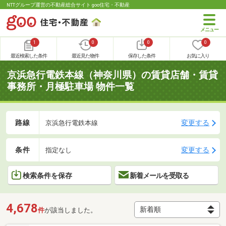
NTTグループ運営の不動産総合サイト goo住宅・不動産
1
0
0
0
最近検索した条件
最近見た物件
保存した条件
お気に入り
京浜急行電鉄本線（神奈川県）の賃貸店舗・賃貸
事務所・月極駐車場 物件一覧
路線
変更する
京浜急行電鉄本線
条件
変更する
指定なし
検索条件を保存
新着メールを受取る
4,678
件
が該当しました。