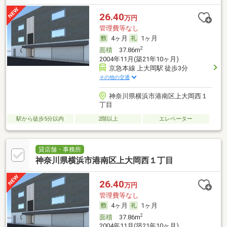
26.40
万円
管理費等なし
4ヶ月
1ヶ月
2
面積
37.86m
2004年11月(築21年10ヶ月)
京急本線 上大岡駅 徒歩3分
その他の交通
神奈川県横浜市港南区上大岡西１
丁目
駅から徒歩5分以内
2階以上
エレベーター
貸店舗・事務所
神奈川県横浜市港南区上大岡西１丁目
26.40
万円
管理費等なし
4ヶ月
1ヶ月
2
面積
37.86m
2004年11月(築21年10ヶ月)