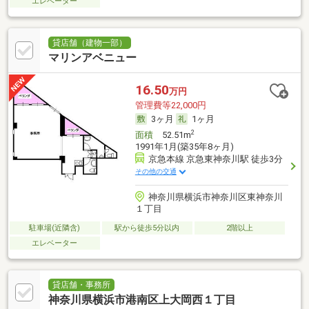
エレベーター
貸店舗（建物一部）
マリンアベニュー
16.50
万円
管理費等22,000円
3ヶ月
1ヶ月
2
面積
52.51m
1991年1月(築35年8ヶ月)
京急本線 京急東神奈川駅 徒歩3分
その他の交通
神奈川県横浜市神奈川区東神奈川
１丁目
駐車場(近隣含)
駅から徒歩5分以内
2階以上
エレベーター
貸店舗・事務所
神奈川県横浜市港南区上大岡西１丁目