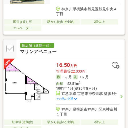
神奈川県横浜市鶴見区鶴見中央４
丁目
即引き渡し可
駅から徒歩1分以内
2階以上
エレベーター
貸店舗（建物一部）
マリンアベニュー
16.50
万円
管理費等22,000円
3ヶ月
1ヶ月
2
面積
52.51m
1991年1月(築35年8ヶ月)
京急本線 京急東神奈川駅 徒歩3分
その他の交通
神奈川県横浜市神奈川区東神奈川
１丁目
駐車場(近隣含)
駅から徒歩5分以内
2階以上