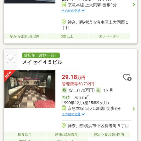
京急本線 上大岡駅 徒歩3分
その他の交通
神奈川県横浜市港南区上大岡西１
丁目
駅から徒歩5分以内
2階以上
エレベーター
貸店舗（建物一部）
メイセイ４５ビル
29.18
万円
管理費等50,732円
なし(170万円)
1ヶ月
2
面積
76.23m
1990年12月(築35年9ヶ月)
京急本線 日ノ出町駅 徒歩3分
その他の交通
神奈川県横浜市中区長者町８丁目
飲食店可
駐車場(近隣含)
駅から徒歩5分以内