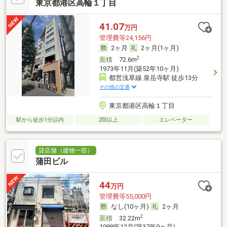
東京都港区高輪１丁目
41.07
万円
管理費等24,156円
2ヶ月
2ヶ月(1ヶ月)
2
面積
72.6m
1973年11月(築52年10ヶ月)
都営浅草線 泉岳寺駅 徒歩13分
その他の交通
東京都港区高輪１丁目
駅から徒歩1分以内
2階以上
エレベーター
貸店舗（建物一部）
蒲田ビル
44
万円
管理費等55,000円
なし(10ヶ月)
2ヶ月
2
面積
32.22m
1988年12月(築37年9ヶ月)