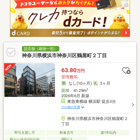
貸店舗（建物一部）
神奈川県横浜市神奈川区鶴屋町２丁目
63.80
万円
管理費等-
なし(10ヶ月)
3ヶ月
2
面積
41.29m
2026年6月 新築
東急東横線 横浜駅 徒歩3分
その他の交通
神奈川県横浜市神奈川区鶴屋町２
丁目
即引き渡し可
飲食店可
築1年以内
駅から徒歩5分以内
2階以上