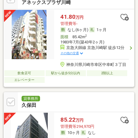
アネックスプラザ川崎
41.80
万円
管理費等-
なし(6ヶ月)
1ヶ月
2
面積
85.42m
1983年7月(築43年2ヶ月)
京急大師線 京急川崎駅 徒歩12分
その他の交通
神奈川県川崎市幸区中幸町３丁目
飲食店可
駅から徒歩5分以内
2階以上
エレベーター
貸事務所
久保田
85.22
万円
管理費等294,970円
10ヶ月
なし