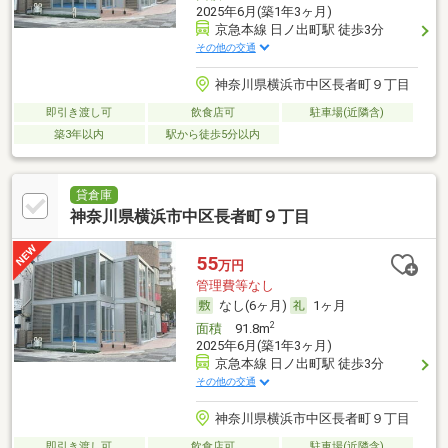
2025年6月(築1年3ヶ月)
京急本線 日ノ出町駅 徒歩3分
その他の交通
神奈川県横浜市中区長者町９丁目
即引き渡し可
飲食店可
駐車場(近隣含)
築3年以内
駅から徒歩5分以内
貸倉庫
神奈川県横浜市中区長者町９丁目
55
万円
管理費等なし
なし(6ヶ月)
1ヶ月
2
面積
91.8m
2025年6月(築1年3ヶ月)
京急本線 日ノ出町駅 徒歩3分
その他の交通
神奈川県横浜市中区長者町９丁目
即引き渡し可
飲食店可
駐車場(近隣含)