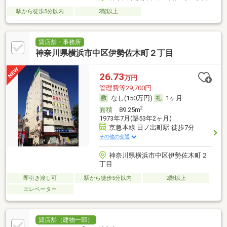
駅から徒歩5分以内
2階以上
貸店舗・事務所
神奈川県横浜市中区伊勢佐木町２丁目
26.73
万円
管理費等29,700円
なし(150万円)
1ヶ月
2
面積
89.25m
1973年7月(築53年2ヶ月)
京急本線 日ノ出町駅 徒歩7分
その他の交通
神奈川県横浜市中区伊勢佐木町２
丁目
即引き渡し可
駅から徒歩5分以内
2階以上
エレベーター
貸店舗（建物一部）