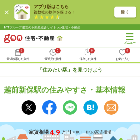
アプリ版はこちら
開く
複数社の物件を探せる！
NTTグループ運営の不動産総合サイト goo住宅・不動産
0
0
0
0
最近検索した条件
最近見た物件
保存した条件
お気に入り
「住みたい駅」を見つけよう
越前新保駅の住みやすさ・基本情報
4.9
家賃相場
万円
※1K・1DKの家賃相場