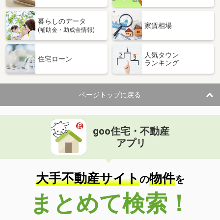
暮らしのデータ
家賃相場
(補助金・助成金情報)
人気タウン
住宅ローン
ランキング
ページトップに戻る
goo住宅・不動産
アプリ
大手不動産サイト
物件
の
を
まとめて検索！