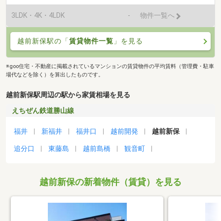
3LDK・4K・4LDK
-
物件一覧へ
越前新保駅の「
賃貸物件一覧
」を見る
※goo住宅・不動産に掲載されているマンションの賃貸物件の平均賃料（管理費・駐車
場代などを除く）を算出したものです。
越前新保駅周辺の駅から家賃相場を見る
えちぜん鉄道勝山線
福井
新福井
福井口
越前開発
越前新保
追分口
東藤島
越前島橋
観音町
越前新保の新着物件（賃貸）を見る