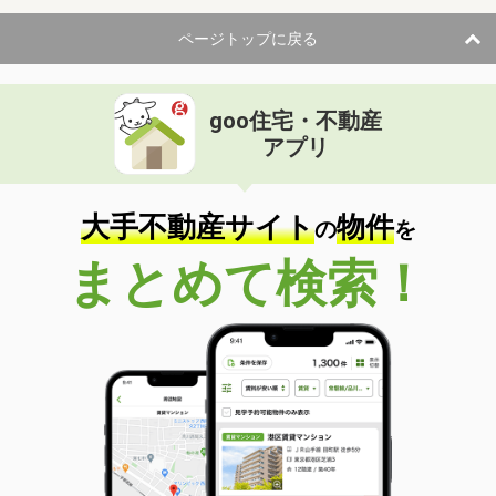
ページトップに戻る
goo住宅・不動産
アプリ
大手不動産サイト
物件
の
を
まとめて検索！