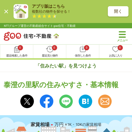
アプリ版はこちら
開く
複数社の物件を探せる！
NTTグループ運営の不動産総合サイト goo住宅・不動産
0
0
0
0
最近検索した条件
最近見た物件
保存した条件
お気に入り
「住みたい駅」を見つけよう
泰澄の里駅の住みやすさ・基本情報
-
家賃相場
万円
※1K・1DKの家賃相場