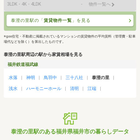
3LDK・4K・4LDK
-
物件一覧へ
泰澄の里駅の「
賃貸物件一覧
」を見る
※goo住宅・不動産に掲載されているマンションの賃貸物件の平均賃料（管理費・駐車
場代などを除く）を算出したものです。
泰澄の里駅周辺の駅から家賃相場を見る
福井鉄道福武線
水落
神明
鳥羽中
三十八社
泰澄の里
浅水
ハーモニーホール
清明
江端
泰澄の里駅のある福井県福井市の暮らしデータ