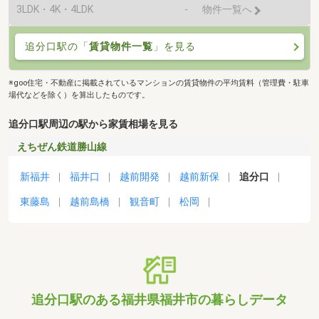
3LDK・4K・4LDK
-
物件一覧へ
追分口駅の「
賃貸物件一覧
」を見る
※goo住宅・不動産に掲載されているマンションの賃貸物件の平均賃料（管理費・駐車
場代などを除く）を算出したものです。
追分口駅周辺の駅から家賃相場を見る
えちぜん鉄道勝山線
新福井
福井口
越前開発
越前新保
追分口
東藤島
越前島橋
観音町
松岡
追分口駅のある福井県福井市の暮らしデータ