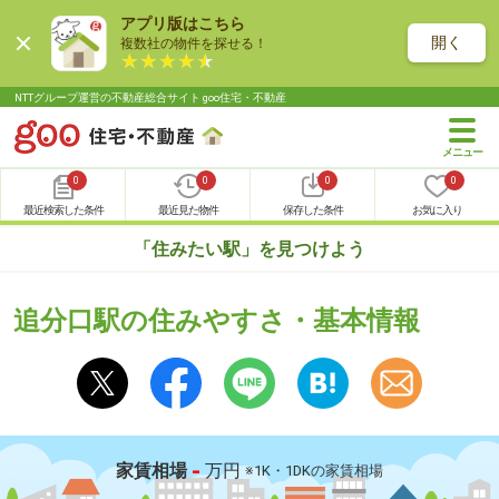
アプリ版はこちら
開く
複数社の物件を探せる！
NTTグループ運営の不動産総合サイト goo住宅・不動産
0
0
0
0
最近検索した条件
最近見た物件
保存した条件
お気に入り
「住みたい駅」を見つけよう
追分口駅の住みやすさ・基本情報
-
家賃相場
万円
※1K・1DKの家賃相場