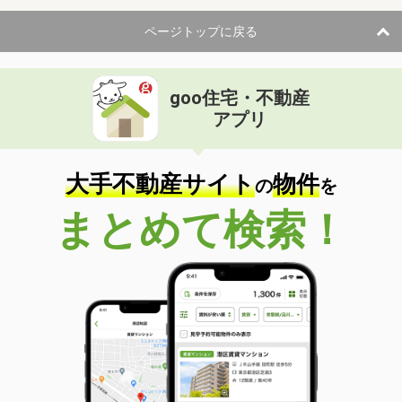
ページトップに戻る
goo住宅・不動産
アプリ
大手不動産サイト
物件
の
を
まとめて検索！