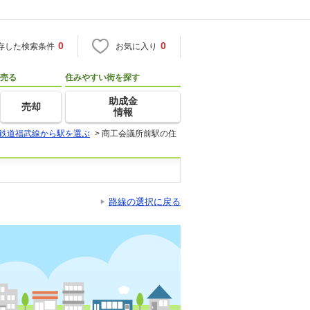
0
0
存した検索条件
お気に入り
売る
住みやすい街を探す
助成金
売却
情報
鉄道福武線から駅を選ぶ
>
商工会議所前駅の住
路線の選択に戻る