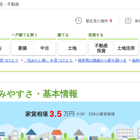
住宅・不動産
0
最近見た物件
保
一戸建てを買う
建てる
投資する
不動産
古
新築
中古
土地
土地活用
投資
見つけよう
>
「住みたい駅」を見つけよう
>
福井県の路線から駅を調べる
>
福井
みやすさ・基本情報
3.5
万円
家賃相場
※1K・1DKの家賃相場