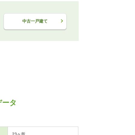
中古一戸建て
データ
23ヶ所