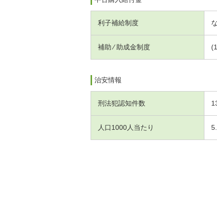
利子補給制度
補助 ⁄ 助成金制度
(
治安情報
刑法犯認知件数
1
人口1000人当たり
5