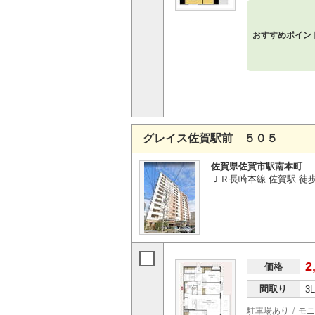
おすすめポイン
グレイス佐賀駅前 ５０５
佐賀県佐賀市駅南本町
ＪＲ長崎本線 佐賀駅 徒
2
価格
間取り
3
駐車場あり
モニ