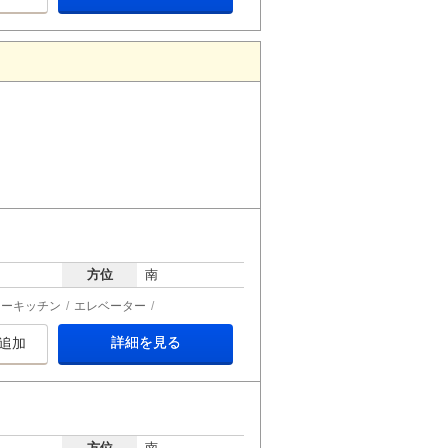
方位
南
ターキッチン
エレベーター
詳細を見る
追加
方位
南