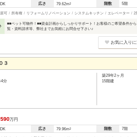
広さ
階数
5階
LDK
79.62m
2
居可
所有権
リフォームリノベーション
システムキッチン
エレベーター
2
■■ペット可物件！■■資金計画からしっかりサポート！お客様のご希望条件か
ト
覧・資料請求等、弊社までお気軽にお問合せ下さい♪
お気に入りに
０３
築29年2ヶ月
歩4分
15階建
,590
万円
広さ
階数
7階
LDK
79.96m
2