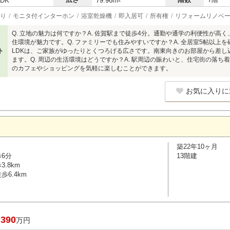
LDK
79.96m
り
モニタ付インターホン
浴室乾燥機
即入居可
所有権
リフォームリノベ
Q. 立地の魅力は何ですか？A. 佐賀駅まで徒歩4分。通勤や通学の利便性が
住環境が魅力です。Q. ファミリーでも住みやすいですか？A. 全居室5帖以上を確
ト
LDKは、ご家族がゆったりとくつろげる広さです。南東向きのお部屋から差し
ます。Q. 周辺の生活環境はどうですか？A. 駅周辺の賑わいと、住宅街の落
のカフェやショッピングを気軽に楽しむことができます。
お気に入りに
築22年10ヶ月
歩6分
13階建
.8km
6.4km
,390
万円