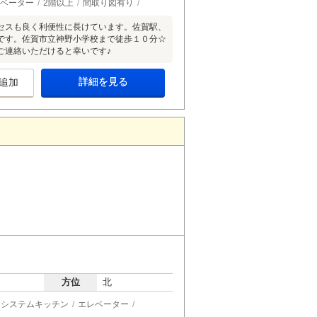
ベーター
2階以上
間取り図有り
セスも良く利便性に長けています。佐賀駅、
です。佐賀市立神野小学校まで徒歩１０分☆
ご連絡いただけると幸いです♪
詳細を見る
追加
方位
北
システムキッチン
エレベーター