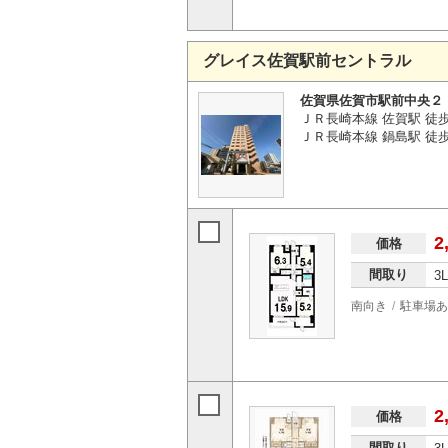
グレイス佐賀駅前セントラル
佐賀県佐賀市駅前中央２
ＪＲ長崎本線 佐賀駅 徒
ＪＲ長崎本線 鍋島駅 徒歩3
2
価格
間取り
3
南向き
駐車場あ
2
価格
間取り