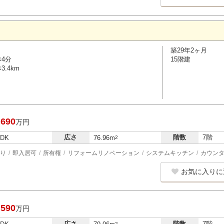
築29年2ヶ月
歩4分
15階建
.4km
,690
万円
広さ
階数
7階
LDK
76.96m
2
り
即入居可
所有権
リフォームリノベーション
システムキッチン
カウン
お気に入りに
,590
万円
広さ
階数
7階
2