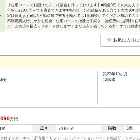
【住宅ローンでお困りの方、相談会も行っております】■頭金0円でも大丈夫で
年収が210万円～でも審査できます■車のローンの残債がある方でも大丈夫■自
ト
家は買えます■他の不動産屋で審査を断れても1度相談してください初めての
不動産購入時にかかる税金・住宅ローンの控除と手続き・諸経費のご説明※住
ホーム実現を幅広くサポート致します！まだ借入が残っている方・すでに持家
お気に入りに
築22年10ヶ月
歩6分
13階建
,090
万円
広さ
階数
5階
LDK
79.62m
2
タ付インターホン
所有権
リフォームリノベーション
ペット相談可
システム