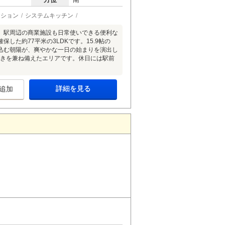
ーション
システムキッチン
高く、駅周辺の商業施設も日常使いできる便利な
保した約77平米の3LDKです。15.9帖の
込む朝陽が、爽やかな一日の始まりを演出し
ち着きを兼ね備えたエリアです。休日には駅前
詳細を見る
追加