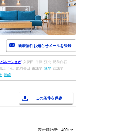
バルーンさが
久保田
牛津
江北
肥前白石
湯江
小江
肥前長田
東諫早
諫早
西諫早
上
長崎
この条件を保存
表示建物数