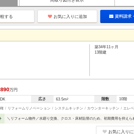
間取り図付き表示
お気に入りに追加
資料請求
築34年11ヶ月
13階建
,890
万円
広さ
階数
10階
LDK
63.5m
2
権
リフォームリノベーション
システムキッチン
カウンターキッチン
エレベ
ト
＼リフォーム物件／水廻り交換、クロス・床材貼替のため、初期費用を抑えら
お気に入りに