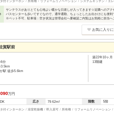
タ付インターホン
所有権
リフォームリノベーション
システムキッチン
エレ
サンテラスがありとても心地よい暖かな日差しが入ってきます☆近隣へのアク
ト
バスセンターも歩いてすぐなので、通学通勤、ちょっとしたお出かけにも便利
※ペット不可、駐車場：空き状況は管理会社へ要確認ご内覧はお気軽に担当へ
お気に入りに
佐賀駅前
築22年10ヶ月
歩6分
13階建
.5km
駅 徒歩5.6km
,090
万円
広さ
階数
5階
LDK
79.62m
2
タ付インターホン
浴室乾燥機
即入居可
所有権
リフォームリノベーション