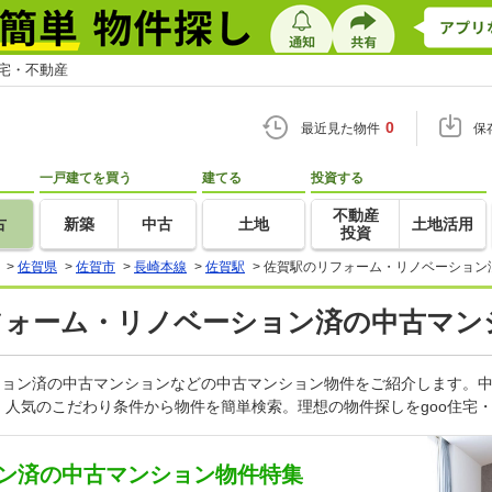
住宅・不動産
0
最近見た物件
保
一戸建てを買う
建てる
投資する
不動産
古
新築
中古
土地
土地活用
投資
>
佐賀県
>
佐賀市
>
長崎本線
>
佐賀駅
>
佐賀駅のリフォーム・リノベーション
リフォーム・リノベーション済の中古マン
ション済の中古マンションなどの中古マンション物件をご紹介します。中
人気のこだわり条件から物件を簡単検索。理想の物件探しをgoo住宅
ン済の中古マンション物件特集