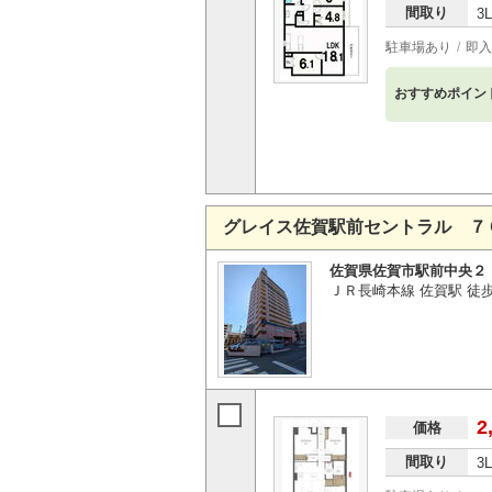
間取り
3
駐車場あり
即入
おすすめポイン
グレイス佐賀駅前セントラル ７
佐賀県佐賀市駅前中央２
ＪＲ長崎本線 佐賀駅 徒
2
価格
間取り
3