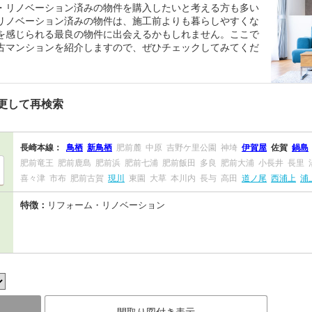
・リノベーション済みの物件を購入したいと考える方も多い
リノベーション済みの物件は、施工前よりも暮らしやすくな
を感じられる最良の物件に出会えるかもしれません。ここで
古マンションを紹介しますので、ぜひチェックしてみてくだ
更して再検索
長崎本線：
鳥栖
新鳥栖
肥前麓
中原
吉野ケ里公園
神埼
伊賀屋
佐賀
鍋島
肥前竜王
肥前鹿島
肥前浜
肥前七浦
肥前飯田
多良
肥前大浦
小長井
長里
喜々津
市布
肥前古賀
現川
東園
大草
本川内
長与
高田
道ノ尾
西浦上
浦
特徴：
リフォーム・リノベーション