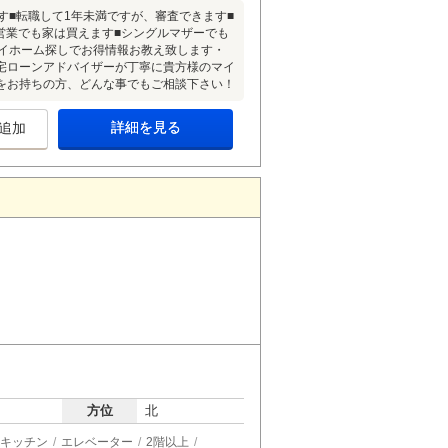
す■転職して1年未満ですが、審査できます■
営業でも家は買えます■シングルマザーでも
マイホーム探しでお得情報お教え致します・
宅ローンアドバイザーが丁寧に貴方様のマイ
をお持ちの方、どんな事でもご相談下さい！
詳細を見る
追加
方位
北
キッチン
エレベーター
2階以上