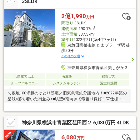
継ぐことが可能です。物件の詳細情報は、イベント情報欄でもご
3SLDK
確認下さい。●陽当たり・通風良好な南東角地◎●LDKは広々約
39.4帖！●ビルトインガレージ・地下車庫付き！3台分駐車可能(車
2億1,990
万円
種による)。
間取り
3SLDK
2
建物面積
190.17m
2
土地面積
337.57m
築年月
2022年2月(築4年7ヶ月)
東急田園都市線 たまプラーザ駅 徒
歩20分
その他の交通
神奈川県横浜市青葉区美しが丘３
3階建て以上
南道路
都市ガス
ルーフバルコニー
システムキッチン
浴室乾燥機
＼敷地100坪超のゆとり邸宅／旧東急電鉄分譲地内！■2022年築の
築浅×落ち着いた街並み♪■眺望×南向きで陽当り良好！▽仕様・設
備・3階ルーフバルコニーからたまプラーザエリア一望！・全開放
可能なワイドオープンテラス♪・別途リフォームでドア設置可！・
長期優良住宅・地盤改良工事済【2025年11月リフォーム完了】・
神奈川県横浜市青葉区荏田西２ 6,080万円 4LDK
クロス張替・床張替(2階洋室)・キッチンコンロ新規交換・浴室ブ
ラインド設置・植栽工事・防草シート他─── リストはお住まい探
しのお悩み、ご不安をサポート。・物件の詳細は【0120-880-257
6,080
万円