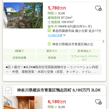
洗機 ■浴室乾燥暖房機■2026年2月 建物状況調査実施済 物件■
通勤時間帯のバス本数充実
5,780
万円
間取り
3LDK
2
建物面積
87.23m
2
土地面積
109.97m
築年月
1994年4月(築32年5ヶ月)
東急田園都市線 藤が丘駅 徒歩17分
その他の交通
神奈川県横浜市青葉区梅が丘
2階建て
都市ガス
駐車場あり
リフォームリノベーシ
浴室乾燥機
所有権
ョン
■広々庭付！■3LDK■既存住宅瑕疵保険付き～リノベーション内容
～・外壁、屋根塗装・水回り交換（浴室、キッチン、トイレ、洗
面化粧台）・フローリング上張り・建具新設、玄関ドア交換・ク
ロス全室交換 etc．．．現地内覧も可能ですのでお気軽にお問い
合わせ下さい♪
神奈川県横浜市青葉区鴨志田町 6,180万円 3LDK
6,180
万円
間取り
3LDK