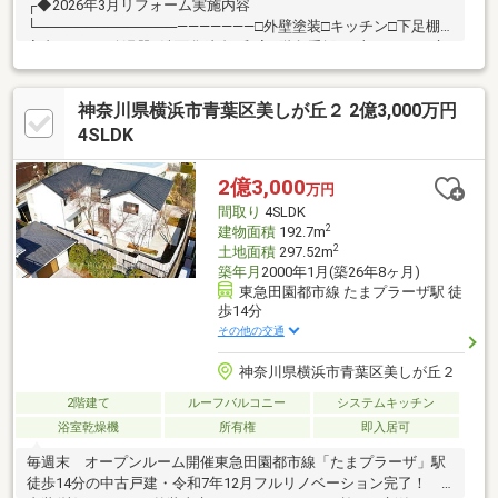
┌◆2026年3月リフォーム実施内容
└──────────────―――――――□外壁塗装□キッチン□下足棚□
室内クロス□給湯器□洗面化粧台□和室□階段手摺□一部エアコン交
換□■□■□お問い合わせ先□■□■□野村の仲介プラス 町田営業部
TEL： 0120-936-543ご見学をご希望の際は、お気軽にご希望のお
神奈川県横浜市青葉区美しが丘２ 2億3,000万円
時間をお知らせ下さい。その他、資金計画のご相談も承ります。
是非相談下さいませ。ご連絡を心よりお待ちしております。
4SLDK
2億3,000
万円
間取り
4SLDK
2
建物面積
192.7m
2
土地面積
297.52m
築年月
2000年1月(築26年8ヶ月)
東急田園都市線 たまプラーザ駅 徒
歩14分
その他の交通
神奈川県横浜市青葉区美しが丘２
2階建て
ルーフバルコニー
システムキッチン
浴室乾燥機
所有権
即入居可
毎週末 オープンルーム開催東急田園都市線「たまプラーザ」駅
徒歩14分の中古戸建・令和7年12月フルリノベーション完了！