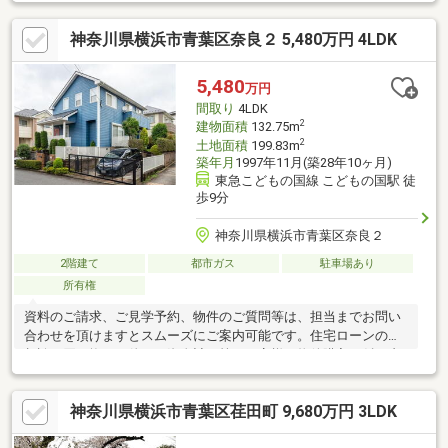
好。開放感あふれる住まいです。◆カースペース付きで、お車を
お持ちのご家庭にも便利な設計。◆前面道路からフラットにアプ
神奈川県横浜市青葉区奈良２ 5,480万円 4LDK
ローチでき、毎日の移動もスムーズです。◆2018年9月リノベー
ション実施済み。室内は手直しの負担が少なく、そのままお住ま
いいただけます。◆周辺は閑静な住宅街のため、子育て世帯にも
5,480
万円
おすすめの住環境です。【ライフインフォメーション】・荏田小
間取り
4LDK
学校：約800m・荏田南中学校：約1900m
2
建物面積
132.75m
2
土地面積
199.83m
築年月
1997年11月(築28年10ヶ月)
東急こどもの国線 こどもの国駅 徒
歩9分
神奈川県横浜市青葉区奈良２
2階建て
都市ガス
駐車場あり
所有権
資料のご請求、ご見学予約、物件のご質問等は、担当までお問い
合わせを頂けますとスムーズにご案内可能です。住宅ローンのご
相談、買い換えに伴うご資金計画等、お客様の物件購入に係る内
容を、経験豊富なスタッフが、総合的にサポートをさせて頂きま
す。是非ともご希望、ご要望をお聞かせいただきたく存じます。
神奈川県横浜市青葉区荏田町 9,680万円 3LDK
お問い合わせを心よりお待ちしております。