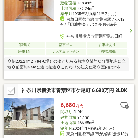
2
建物面積
138.4m
2
土地面積
232.24m
築年月
1995年2月(築31年7ヶ月)
東急田園都市線 青葉台駅 バス12
分/「団地中央」バス停 停歩6分
神奈川県横浜市青葉区鴨志田町
2階建て
都市ガス
駐車場あり
駐車2台
システムキッチン
浴室乾燥機
◇約232.24m2（約70坪）のゆとりある敷地◇閑静な分譲地内に立
地◇前面約6.5m公道に接道◇こだわりの注文住宅◇室内は木材の
温もりを感じられる空間◇2台分の駐車スペースあり（※車種によ
る）◇吹き抜けのある開放的なリビング◇家族との会話が弾むカ
ウンターキッチン◇納戸など収納スペースが豊富◇リビングには
神奈川県横浜市青葉区市ケ尾町 6,680万円 3LDK
漆喰壁を採用◇浴室乾燥機・ビルトイン浄水器付き◇OMソーラ
ー設備搭載◇青葉台駅利用可能◇生活利便施設充実◇渋谷方面へ
のアクセス良好
6,680
万円
間取り
3LDK
2
建物面積
94.4m
2
土地面積
166.65m
築年月
2024年1月(築2年8ヶ月)
東急田園都市線 市が尾駅 徒歩18分