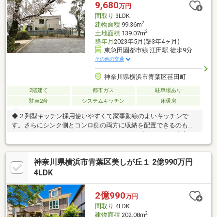
9,680
万円
間取り
3LDK
2
建物面積
99.36m
2
土地面積
139.07m
築年月
2023年5月(築3年4ヶ月)
東急田園都市線 江田駅 徒歩9分
その他の交通
神奈川県横浜市青葉区荏田町
2階建て
都市ガス
駐車場あり
駐車2台
システムキッチン
床暖房
◆２列型キッチン採用使いやすくて家事動線のよいキッチンで
す。さらにシンク側とコンロ側の両方に収納を配置できるのもメ
リットです。また、キッチンからリビング・ダイニングを自由に
行き来できる回遊動線ができるため、食事を運んだり片付けたり
するのに便利です。◆中庭に自動潅水（かんすい）機を設置植物
神奈川県横浜市青葉区美しが丘１ 2億990万円
に水を自動的に供給する事ができます。これにより、手間を省
き、効率的な水やりをできますので、植栽のお手入れが苦手な方
4LDK
でも安心です。◆鉄骨スリット階段インテリアに合わせて、シン
プルで開放的な雰囲気を演出したり、薄く細くスタイリッシュ
2億990
万円
に、存在を空間に溶け込ませるような演出も可能になります。◆
間取り
4LDK
車2台駐車可
2
建物面積
202.08m