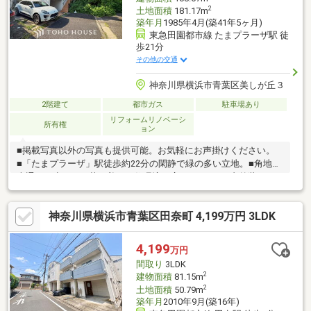
2
土地面積
181.17m
築年月
1985年4月(築41年5ヶ月)
東急田園都市線 たまプラーザ駅 徒
歩21分
その他の交通
神奈川県横浜市青葉区美しが丘３
2階建て
都市ガス
駐車場あり
リフォームリノベーシ
所有権
ョン
■掲載写真以外の写真も提供可能。お気軽にお声掛けください。
■「たまプラーザ」駅徒歩約22分の閑静で緑の多い立地。■角地で
車通りも少なく、落ち着いた住環境が広がります！■内外装リフ
ォーム済み。木の特性を生かした3LDK。■開放的な芝生のお庭
と、約15帖のゆったりとしたLDK。【３６５日 年中無休】見学
神奈川県横浜市青葉区田奈町 4,199万円 3LDK
予約システムに対象日付が指定できない場合でも、原則即日ご対
応可能です。【住宅ローンに強い！】指定機関はなく、都市銀行
をはじめ各金融機関と取引可能！【グループ創業50年】確かな実
4,199
万円
績と安心のアフターサポートでお客様ファーストを実現いたしま
間取り
3LDK
す。
2
建物面積
81.15m
2
土地面積
50.79m
築年月
2010年9月(築16年)