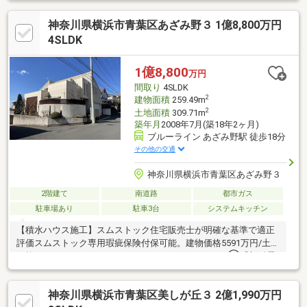
カースペース付きで、スーパーや教育施設も身近に揃う住環境が
神奈川県横浜市青葉区あざみ野３ 1億8,800万円
魅力です。
4SLDK
1億8,800
万円
間取り
4SLDK
2
建物面積
259.49m
2
土地面積
309.71m
築年月
2008年7月(築18年2ヶ月)
ブルーライン あざみ野駅 徒歩18分
その他の交通
神奈川県横浜市青葉区あざみ野３
2階建て
南道路
都市ガス
駐車場あり
駐車3台
システムキッチン
【積水ハウス施工】スムストック住宅販売士が明確な基準で適正
評価スムストック専用瑕疵保険付保可能。建物価格5591万円/土地
価格13609万円＼スムストックのおすすめポイント／①「新耐震
基準」レベルの耐震性を保持しています。②新築時～現在に至る
までの住宅履歴(点検・補修)を管理・蓄積しています。③50年以
神奈川県横浜市青葉区美しが丘３ 2億1,990万円
上のメンテナンスプログラムに対応。住宅購入後もそのまま引き