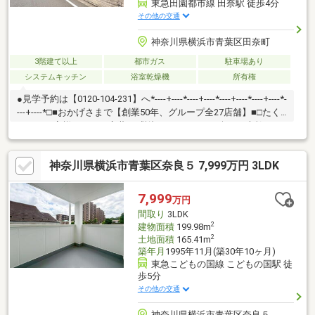
東急田園都市線 田奈駅 徒歩4分
その他の交通
神奈川県横浜市青葉区田奈町
3階建て以上
都市ガス
駐車場あり
システムキッチン
浴室乾燥機
所有権
●見学予約は【0120-104-231】へ*----+----*----+----*----+----*----+----*-
---+----*□■おかげさまで【創業50年、グループ全27店舗】■□たく
さんのお客様からのお言葉に感謝してこれからも楽しく素敵なお
家探しをお約束します。お家探しを始めてみようと思われたらま
ずは、お気軽に東宝ハウス新横浜に相談してみませんか？何も決
神奈川県横浜市青葉区奈良５ 7,999万円 3LDK
まっていなくて大丈夫！まずはお客様の夢をお聞かせください！
「行って良かったね」と思っていただけるように、スタッフ一同
【夢に人に住まいに本気です！】お客様のお問合せをお待ちして
7,999
万円
おります☆
間取り
3LDK
2
建物面積
199.98m
2
土地面積
165.41m
築年月
1995年11月(築30年10ヶ月)
東急こどもの国線 こどもの国駅 徒
歩5分
その他の交通
神奈川県横浜市青葉区奈良５