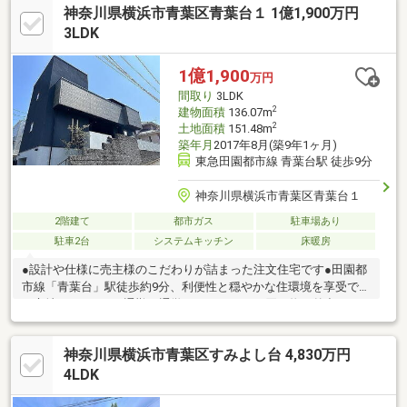
神奈川県横浜市青葉区青葉台１ 1億1,900万円
3LDK
1億1,900
万円
間取り
3LDK
2
建物面積
136.07m
2
土地面積
151.48m
築年月
2017年8月(築9年1ヶ月)
東急田園都市線 青葉台駅 徒歩9分
神奈川県横浜市青葉区青葉台１
2階建て
都市ガス
駐車場あり
駐車2台
システムキッチン
床暖房
●設計や仕様に売主様のこだわりが詰まった注文住宅です●田園都
市線「青葉台」駅徒歩約9分、利便性と穏やかな住環境を享受でき
る立地です●日々の通勤・通学はもちろん、お買い物や外出にも
便利な住環境が整っています●周辺は落ち着いた住宅街が広が
り、交通量も少ないため、ゆとりある暮らしをお送りいただけま
神奈川県横浜市青葉区すみよし台 4,830万円
す●前面道路はゆとりがあり、車の出し入れや駐車のしやすさに
も配慮された設計です●車種制限はございますが、2台分の駐車ス
4LDK
ペースを確保しています●角地につき開放感があり、心地よい採