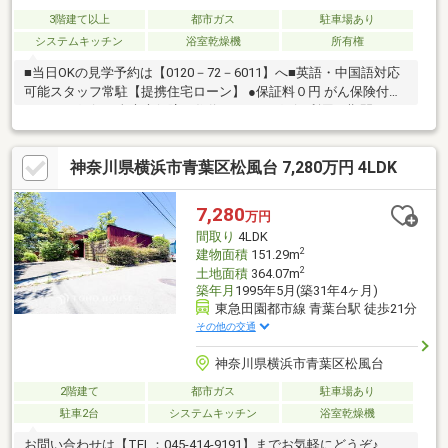
3階建て以上
都市ガス
駐車場あり
システムキッチン
浴室乾燥機
所有権
■当日OKの見学予約は【0120－72－6011】へ■英語・中国語対応
可能スタッフ常駐【提携住宅ローン】 ●保証料０円 がん保険付の
auじぶん銀行＆全疾病保障の住信SBIネット銀行 利用可期間40
年 変動金利0.575%（審査条件有り）も利用可能たくさんのお客
様からのお言葉に感謝してこれからも楽しく素敵なお家探しをお
神奈川県横浜市青葉区松風台 7,280万円 4LDK
約束します。お家探しを始めてみようと思われたらまずは、お気
軽に東宝ハウス町田に相談してみませんか？何も決まっていなく
て大丈夫！まずはお客様の夢をお聞かせください！お問合せをお
7,280
万円
待ちしております☆☆
間取り
4LDK
2
建物面積
151.29m
2
土地面積
364.07m
築年月
1995年5月(築31年4ヶ月)
東急田園都市線 青葉台駅 徒歩21分
その他の交通
神奈川県横浜市青葉区松風台
2階建て
都市ガス
駐車場あり
駐車2台
システムキッチン
浴室乾燥機
お問い合わせは【TEL：045‐414-9191】までお気軽にどうぞ♪