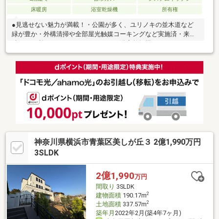
床暖房
浴室乾燥機
所有権
●見逃せない魅力が満載！・公園が多く、ユリノキの並木道など
緑が豊か・外構清掃や全部屋光触媒コーキングなど実施済・来客
時にも便利なゆとりのカースペース・浴室乾燥機やシステムキッ
チンなど設備充実・足元からやさしくリビングを暖める床暖房も
完備実際にご覧いただくと、きっとお気に入りいただけると思い
ます。ぜひこの機会に現地をご覧ください。使い勝手と機能性を
兼ね備えた、満足度の高い住まいです。◇キッズコーナー完備◇
提携駐車場あり◇ご来店プレゼントあり◇■お客様に最適のお支
払いプランをご提案します■
神奈川県横浜市青葉区美しが丘３ 2億1,990万円
3SLDK
2億1,990
万円
間取り
3SLDK
2
建物面積
190.17m
2
土地面積
337.57m
築年月
2022年2月(築4年7ヶ月)