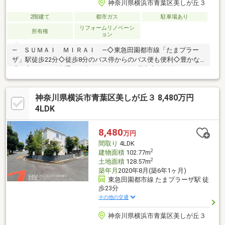
神奈川県横浜市青葉区美しが丘３
2階建て
都市ガス
駐車場あり
リフォームリノベーシ
所有権
ョン
― ＳＵＭＡＩ ＭＩＲＡＩ ―◇東急田園都市線「たまプラー
ザ」駅徒歩22分◇徒歩8分のバス停からのバス便も便利◇豊かな
緑が寄り添い、車通りの多くない静かな住環境◇約54坪のゆとり
ある敷地に佇む木の特性を生かした拘りの邸宅◇約15帖のリビン
グダイニングでゆったり寛げます◇全居室6.8帖以上のゆとりある
神奈川県横浜市青葉区美しが丘３ 8,480万円
住空間◇大きな窓が特徴で開放的に過ごせます◇リフォームされ
たきれいな室内です◇南側に開放的な芝生のお庭がございます◇
4LDK
地下車庫1台分あり 【東宝ハウス横浜】提携銀行 横浜銀行
変動金利35年の場合 金利 年0.92％お問い合わせは【フリーダ
8,480
万円
イヤル：0120-759-655】までお気軽にどうぞ♪
間取り
4LDK
2
建物面積
102.77m
2
土地面積
128.57m
築年月
2020年8月(築6年1ヶ月)
東急田園都市線 たまプラーザ駅 徒
歩23分
その他の交通
神奈川県横浜市青葉区美しが丘３