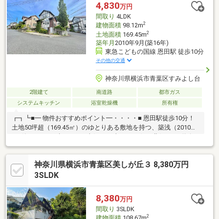
光と通風を享受できます●室内は丁寧に使用されており、そのま
4,830
万円
までもご検討いただける状態です
間取り
4LDK
2
建物面積
98.12m
2
土地面積
169.45m
築年月
2010年9月(築16年)
東急こどもの国線 恩田駅 徒歩10分
その他の交通
神奈川県横浜市青葉区すみよし台
2階建て
南道路
都市ガス
システムキッチン
浴室乾燥機
所有権
┏┓┗■━ 物件おすすめポイント━・・・・■ 恩田駅徒歩10分！
土地50坪超（169.45㎡）のゆとりある敷地を持つ、築浅（2010年
9月築）4LDK戸建です。■ 南側6mに加え、西側・北側も6m道路に
面した開放的な立地！陽当り・通風は最上級です。■ 前面道路6m
以上で駐車も安心。区画整理地内の整然とした街並みが魅力の閑
神奈川県横浜市青葉区美しが丘３ 8,380万円
静な住宅地です。■ LDKはゆとりの15帖以上を確保。和室も完備
し、様々なライフスタイルに対応できます。■ システムキッチン
3SLDK
には食器洗乾燥機・浄水器付き、浴室乾燥機付きの1坪以上の浴室
で設備も充実。
8,380
万円
間取り
3SLDK
2
建物面積
108.67m