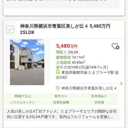
神奈川県横浜市青葉区美しが丘４ 5,480万円
2SLDK
5,480
万円
間取り
2SLDK
2
建物面積
74.11m
2
土地面積
45.85m
築年月
2010年2月(築16年7ヶ月)
東急田園都市線 たまプラーザ駅 徒
歩24分
神奈川県横浜市青葉区美しが丘４
3階建て以上
都市ガス
駐車場あり
システムキッチン
浴室乾燥機
所有権
人気の美しが丘4丁目アドレス。たまプラーザエリアの閑静な住宅
街に位置する2SLDK戸建です。室内はフルリフォームを実施し、
気持ちよく新生活をスタートできる住まいへ生まれ変わります。
LDK約14.4帖、サービスルーム約5帖を備えた使いやすい間取り。