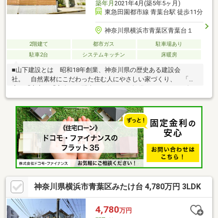
築年月
2021年4月(築5年5ヶ月)
東急田園都市線 青葉台駅 徒歩11分
神奈川県横浜市青葉区青葉台１
2階建て
都市ガス
駐車場あり
駐車2台
システムキッチン
床暖房
■山下建設とは 昭和18年創業、神奈川県の歴史ある建設会
社。 自然素材にこだわった住む人にやさしい家づくり、 「健
康」「安心」「安全」に配慮した住まいを提供しています。■無
垢床、ホタテ漆喰、自然素材100％ワックス■高断熱樹脂トリプル
サッシなど、 充実の性能で高気密・高断熱を実現■南東、東の
角地のため、陽当たり・通風良好■約20.1帖のLDKには、吹き抜け
を採用■脱衣室にはガス乾燥機(乾太くん)を設置■約2.5帖のシュー
ズインクローゼットや パントリー、WICなど収納豊富
神奈川県横浜市青葉区みたけ台 4,780万円 3LDK
4,780
万円