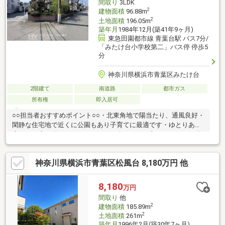
間取り
3LDK
2
建物面積
96.88m
2
土地面積
196.05m
築年月
1984年12月(築41年9ヶ月)
東急田園都市線 青葉台駅 バス7分/
「みたけ台小学校第二」バス停 停歩5
分
神奈川県横浜市青葉区みたけ台
2階建て
南道路
都市ガス
所有権
即入居可
○○担当者おすすめポイント○○・北東角地で陽当たり、通風良好・
閑静な住宅地で近くに公園もあり子育てに最適です・ゆとりある
広さのお庭を備え、ガーデニングを楽しみたい方にぴったり・道
路との高低差が少なく、敷地へのアプローチがしやすい整った立
地・青葉台駅・藤が丘駅の2駅へバス便アクセス可能な便利なロケ
神奈川県横浜市青葉区松風台 8,180万円 他
ーション・室内は丁寧に使用されており、きれいな状態が保たれ
ています。〇周辺環境・みたけ台小学校 約500ｍ（徒歩7分）・
みたけ台中学校 約220ｍ（徒歩3分）・東急ストアたちばな台
8,180
万円
店 約1000ｍ（徒歩13分）・みたけ台公園 約400ｍ（徒歩5分）
間取り
他
2
建物面積
185.89m
2
土地面積
261m
築年月
1996年2月(築30年7ヶ月)