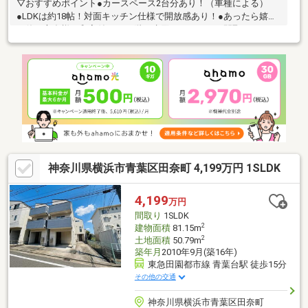
▽おすすめポイント●カースペース2台分あり！（車種による）
●LDKは約18帖！対面キッチン仕様で開放感あり！●あったら嬉し
い使い方多様な和室付き！●1階に水回りがまとまる間取り！●WIC
や小屋裏収納など各所に収納スペースあり！●南東向きバルコニ
ーになり陽当り良好！●床暖房・食洗機・浴室暖房乾燥機など設
備豊富！▽アクセス東急田園都市線「江田」駅徒歩10分東急田園
都市線「市が尾」駅徒歩15分東急田園都市線・横浜市営地下鉄ブ
ルーライン「あざみ野」駅徒歩22分─── リストはお住まい探しの
お悩み、ご不安をサポート。・物件の詳細はお気軽にお問い合わ
せください！
神奈川県横浜市青葉区田奈町 4,199万円 1SLDK
4,199
万円
間取り
1SLDK
2
建物面積
81.15m
2
土地面積
50.79m
築年月
2010年9月(築16年)
東急田園都市線 青葉台駅 徒歩15分
その他の交通
神奈川県横浜市青葉区田奈町