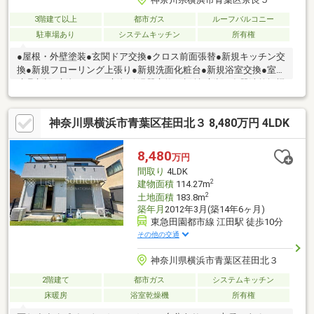
3階建て以上
都市ガス
ルーフバルコニー
駐車場あり
システムキッチン
所有権
●屋根・外壁塗装●玄関ドア交換●クロス前面張替●新規キッチン交
換●新規フローリング上張り●新規洗面化粧台●新規浴室交換●室内
建具新設●新規トイレ●新規給湯器交換●稼働棚新設●食器洗乾燥機
●屋根一部レッドシダー貼り●バルコニー防水処理
神奈川県横浜市青葉区荏田北３ 8,480万円 4LDK
8,480
万円
間取り
4LDK
2
建物面積
114.27m
2
土地面積
183.8m
築年月
2012年3月(築14年6ヶ月)
東急田園都市線 江田駅 徒歩10分
その他の交通
神奈川県横浜市青葉区荏田北３
2階建て
都市ガス
システムキッチン
床暖房
浴室乾燥機
所有権