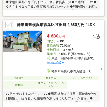
◆東急田園都市線「たまプラーザ」駅徒歩８分◆土地約５８坪◆
ＣＲＡＳＨＧＡＴＥの設置家具3点プレゼント◆瑕疵保険・24時
間トラブルサポート付帯◆キッチンやトイレ浴室リノベーション
済みキッズスペースのご用意がありますので、お子様連れのお客
様も安心してご来店いただけます！センター北駅直結！現地まで
神奈川県横浜市青葉区荏田町 4,680万円 4LDK
送迎いたします。お車でご来場の際はショッピングタウンあいた
いのコインパーキングに駐車いただき弊店で清算いたします。
4,680
万円
間取り
4LDK
2
建物面積
75.06m
2
土地面積
123.65m
築年月
1980年3月(築46年6ヶ月)
東急田園都市線 江田駅 徒歩9分
その他の交通
神奈川県横浜市青葉区荏田町
2階建て
都市ガス
システムキッチン
リフォームリノベーシ
所有権
ョン
○○担当者おすすめポイント○○◆田園都市線「江田」駅徒歩9分の
利便性と、落ち着いた住環境を兼ね備えたリフォーム住宅。◆東
側約6m道路接道・西側ひな壇につき、陽当たり・通風・眺望良