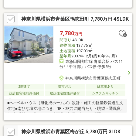
内装(株)クラフト・外装東京セキスイファミエス施工 新築のよ
うなデザイン性と機能性両立させてハイグレード仕様・LDK32.5
帖の大空間・土地約89坪×延床192.7㎡のゆとりある住まい〇設
神奈川県横浜市青葉区鴨志田町 7,780万円 4SLDK
備・仕様・WIC・パントリー・ルーフバルコニー完備・カースペ
ース2台確保〇周辺環境・美しが丘小学校 徒歩4分・美しが丘中
学校学 徒歩8分キッズルーム完備。当日ローン審査・資金計画の
7,780
万円
ご相談も承ります。お気軽にお問い合わせください。
間取り
4SLDK
2
建物面積
137.76m
2
土地面積
197.03m
築年月
2007年12月(築18年9ヶ月)
東急田園都市線 青葉台駅 バス11
分/「中谷都」バス停 停歩5分
神奈川県横浜市青葉区鴨志田町
2階建て
都市ガス
駐車場あり
設計住宅性能評価付
建設住宅性能評価付
システムキッチン
■へ―ベルハウス（旭化成ホームズ）設計・施工の軽量鉄骨造注文
住宅■南ひな壇立地につき、1F・2F共に陽当たり・眺望・通風良
好■接道間口：約10.5m・前面道路幅員：約6.5m■間取り：4LDK＋
S＋WIC ※主寝室に書斎あり■LDK約23.4帖・主寝室約10.0帖WIC
有■ウッドテラス付き■1Fメイン開口部4面 電動シャッター■床暖
神奈川県横浜市青葉区梅が丘 5,780万円 3LDK
房有（リビングダイニング2面セパレートタイプ）■ビルトイン食