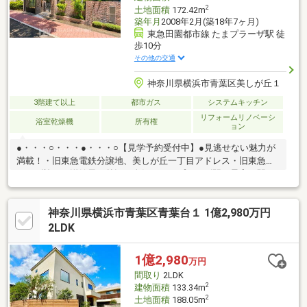
2
土地面積
172.42m
築年月
2008年2月(築18年7ヶ月)
東急田園都市線 たまプラーザ駅 徒
歩10分
その他の交通
神奈川県横浜市青葉区美しが丘１
3階建て以上
都市ガス
システムキッチン
リフォームリノベーシ
浴室乾燥機
所有権
ョン
●・・・○・・・●・・・○【見学予約受付中】●見逃せない魅力が
満載！・旧東急電鉄分譲地、美しが丘一丁目アドレス・旧東急ホ
ームズ施工の洋館風な外観・人気のたまプラーザ駅が最寄り駅・
山内公園に隣接した落ち着いた住環境・リビングダイニングには
開放感のある吹抜け・お子様の遊び場や客間など多目的に使用で
神奈川県横浜市青葉区青葉台１ 1億2,980万円
きる和室・広々とした前面道路で車の出入りもスムーズ写真や資
料だけでは伝わらない、現地ならではの魅力も丁寧にご案内いた
2LDK
します。実際に足を運んで、光や風、周辺環境の心地よさをぜひ
ご体感ください。●・・・○・・・●・・・○◇キッズコーナー完備
1億2,980
万円
◇提携駐車場あり◇ご来店プレゼントあり◇
間取り
2LDK
2
建物面積
133.34m
2
土地面積
188.05m