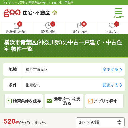
NTTグループ運営の不動産総合サイト goo住宅・不動産
1
0
0
0
最近検索した条件
最近見た物件
保存した条件
お気に入り
横浜市青葉区(神奈川県)の中古一戸建て・中古住
宅 物件一覧
地域
変更する
横浜市青葉区
条件
変更する
指定なし
新着メールを受
検索条件を保存
アプリで探す
取る
520
件
が該当しました。