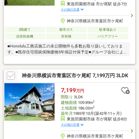
東急田園都市線 市が尾駅 徒歩7分
その他の交通
神奈川県横浜市青葉区市ケ尾町
2階建て
都市ガス
駐車場あり
浴室乾燥機
所有権
バリアフリー
■Honolulu工務店施工の未公開物件も多数お取り扱いしておりま
す。■既存住宅瑕疵保険建物5年保証付保予定■グループ会社によ
るリノベーション施工につき、より詳細なご説明ができます。～
リノベーション内容～・外壁、屋根塗装・水回り交換（トイレ、
お風呂、洗面化粧台、キッチン新規交換）・クロス全室張替・新
神奈川県横浜市青葉区市ケ尾町 7,199万円 3LDK
規フローリング上張り・室内建具新設
7,199
万円
間取り
3LDK
2
建物面積
109.89m
2
土地面積
186.03m
築年月
1983年10月(築42年11ヶ月)
東急田園都市線 市が尾駅 徒歩8分
その他の交通
神奈川県横浜市青葉区市ケ尾町