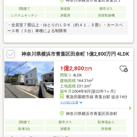
神奈川県横浜市青葉区青葉台１
2階建て
南道路
都市ガス
システムキッチン
床暖房
浴室乾燥機
・全居室７畳以上・ゆとりのＬＤＫ（約４１．５畳）・カースペ
ース有（３台）車種による制限有
神奈川県横浜市青葉区田奈町 1億2,800万円 4LDK
1億2,800
万円
間取り
4LDK
2
建物面積
164.31m
2
土地面積
231.2m
築年月
2004年8月(築22年1ヶ月)
東急田園都市線 青葉台駅 徒歩14分
その他の交通
神奈川県横浜市青葉区田奈町
2階建て
都市ガス
駐車場あり
駐車2台
床暖房
所有権