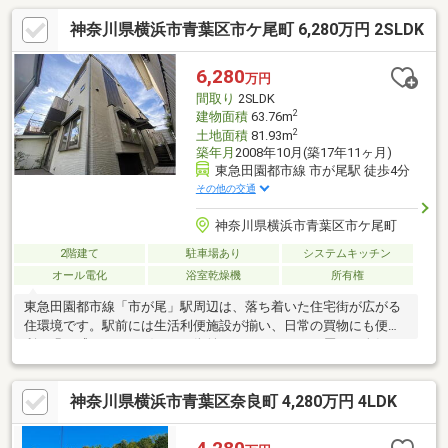
神奈川県横浜市青葉区市ケ尾町 6,280万円 2SLDK
6,280
万円
間取り
2SLDK
2
建物面積
63.76m
2
土地面積
81.93m
築年月
2008年10月(築17年11ヶ月)
東急田園都市線 市が尾駅 徒歩4分
その他の交通
神奈川県横浜市青葉区市ケ尾町
2階建て
駐車場あり
システムキッチン
オール電化
浴室乾燥機
所有権
東急田園都市線「市が尾」駅周辺は、落ち着いた住宅街が広がる
住環境です。駅前には生活利便施設が揃い、日常の買物にも便
利。緑も感じられる穏やかな街並みで、ファミリー層にも人気の
エリアです。□アクセス・東急田園都市線「市が尾」駅徒歩4分□
ミサワホーム株式会社旧施工□間取り：2LDK＋蔵＋ロフト 建物
神奈川県横浜市青葉区奈良町 4,280万円 4LDK
面積63.76m2には含まれない 大きな蔵とロフトがあるため収納
が豊富です。□オール電化住宅□現況：空室・1階電動シャッター
付・全室樹脂サッシ採用・食器洗い乾燥機・浴室暖房乾燥機・ウ