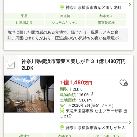
神奈川県横浜市青葉区市ケ尾町
平屋
南道路
都市ガス
駐車場あり
システムキッチン
浴室乾燥機
角地に面した開放感のある立地で、陽当たり・風通しともに良
好。周囲にゆとりがあり、圧迫感のない気持ちの良い住環境が魅
力です。各居室への動線もスムーズで、生活しやすい工夫が詰ま
った間取りです。19帖の広々LDKを中心に、各部屋がバランスよ
く配置され、家族が自然と集まりやすい住まい。パントリーや収
神奈川県横浜市青葉区美しが丘３ 1億1,480万円
納も充実しており、快適な暮らしをサポートします。白を基調と
した空間がより広々と感じられ、収納も充実、すっきりとした居
2LDK
心地の良い暮らしが叶う住空間です。
1億1,480
万円
間取り
2LDK
2
建物面積
116.06m
2
土地面積
151.61m
築年月
2020年2月(築6年7ヶ月)
東急田園都市線 たまプラーザ駅 徒
歩21分
神奈川県横浜市青葉区美しが丘３
2階建て
都市ガス
システムキッチン