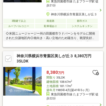
東急田園都市線 たまプラーザ駅 徒
歩21分
神奈川県横浜市青葉区美しが丘３
3階建て以上
南道路
都市ガス
ルーフバルコニー
駐車場あり
システムキッチン
◇米国ニュージャージー州の田園都市ラドバーンをモデルに開発
された分譲地区内◇南向き・高い立地のため陽当り、眺望良好◇
３階ルーフバルコニーからたまプラーザエリアを一望◇耐震性・
断熱性等に優れた2×6工法採用◇全開放可能なワイドオープンテ
ラス◇旧東急電鉄(株)分譲地内◇24帖超のリビングダイニング◇
神奈川県横浜市青葉区美しが丘３ 8,380万円
洋室は全て8帖以上◇ダブルボウル洗面台
3SLDK
8,380
万円
間取り
3SLDK
2
建物面積
108.67m
2
土地面積
181.17m
築年月
1985年4月(築41年5ヶ月)
東急田園都市線 たまプラーザ駅 徒
歩22分