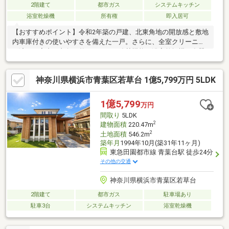
2階建て
都市ガス
システムキッチン
浴室乾燥機
所有権
即入居可
【おすすめポイント】令和2年築の戸建、北東角地の開放感と敷地
内車庫付きの使いやすさを備えた一戸。さらに、全室クリーニン
グ済みで室内の印象も整っており、追焚機能、浴室乾燥機、食器
洗浄乾燥機、WIC、SICなど、設備・仕様も充実【見どころ】・令
和2年築・北東角地・敷地内車庫付き・全室エアコン付き・全室ク
神奈川県横浜市青葉区若草台 1億5,799万円 5LDK
リーニング済み【周辺環境】美しが丘第6公園まで徒歩2分（約
110m）【ご見学について】ご希望日時を第2希望まで送信→日程
調整いたします。ローン/住替えも同時相談可能です（お子様連れ
1億5,799
万円
OK・オンライン可能）
間取り
5LDK
2
建物面積
220.47m
2
土地面積
546.2m
築年月
1994年10月(築31年11ヶ月)
東急田園都市線 青葉台駅 徒歩24分
その他の交通
神奈川県横浜市青葉区若草台
2階建て
都市ガス
駐車場あり
駐車3台
システムキッチン
浴室乾燥機