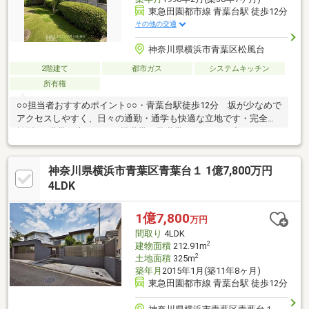
東急田園都市線 青葉台駅 徒歩12分
その他の交通
神奈川県横浜市青葉区松風台
2階建て
都市ガス
システムキッチン
所有権
○○担当者おすすめポイント○○・青葉台駅徒歩12分 坂が少なめで
アクセスしやすく、日々の通勤・通学も快適な立地です・完全分
離型の2世帯住宅のため、親世帯・子世帯それぞれのプライバシー
を確保しつつ、 賃貸併用住宅としての活用もご検討いただけま
す。・建物面積は約180㎡とゆとりある広さで、ご家族皆さまが
神奈川県横浜市青葉区青葉台１ 1億7,800万円
快適にお過ごしいただけます・敷地面積はゆとりある261㎡を確
保しており、広々とした敷地ならではの開放感が魅力・ロフトを2
4LDK
か所に設けており、収納スペースや趣味の空間など多目的にご利
用可〇周辺環境・榎が丘小学校 約380ｍ・青葉台中学校 約790
1億7,800
万円
ｍ・松風台第二公園 約280ｍ
間取り
4LDK
2
建物面積
212.91m
2
土地面積
325m
築年月
2015年1月(築11年8ヶ月)
東急田園都市線 青葉台駅 徒歩12分