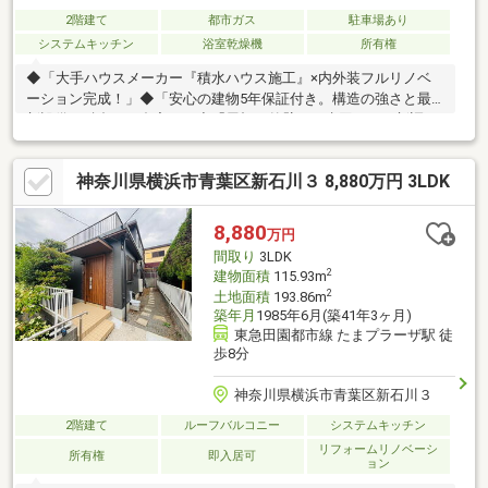
2階建て
都市ガス
駐車場あり
システムキッチン
浴室乾燥機
所有権
◆「大手ハウスメーカー『積水ハウス施工』×内外装フルリノベ
ーション完成！」◆「安心の建物5年保証付き。構造の強さと最
新設備が融合した邸宅。」◆「屋根・外壁から水回りまで新調。
まるで新築のような安心感をこの価格で。」◆「『市が尾』駅徒
歩8分。敷地56坪超・庭付きで叶えるゆとりの青葉区ライフ。」
神奈川県横浜市青葉区新石川３ 8,880万円 3LDK
◆「小学校徒歩7分・中学校徒歩5分！子育て家族に嬉しい緑豊か
な住環境。」◆「主寝室はゆとりの10.1帖。全居室6帖以上＋WIC
で広々暮らす3LDK。」◆「20.4帖の大空間LDKに家族が集う。
8,880
万円
『つどういえ』で育む心地よい時間。」お問い合わせは【0120-
間取り
3LDK
70-6012】まで。
2
建物面積
115.93m
2
土地面積
193.86m
築年月
1985年6月(築41年3ヶ月)
東急田園都市線 たまプラーザ駅 徒
歩8分
神奈川県横浜市青葉区新石川３
2階建て
ルーフバルコニー
システムキッチン
リフォームリノベーシ
所有権
即入居可
ョン