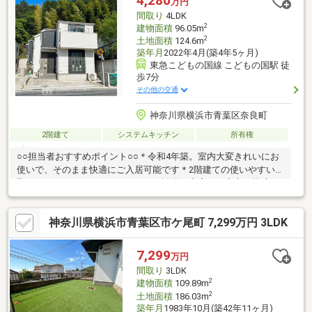
4,280
万円
ッドデッキ
間取り
4LDK
2
建物面積
96.05m
2
土地面積
124.6m
築年月
2022年4月(築4年5ヶ月)
東急こどもの国線 こどもの国駅 徒
歩7分
その他の交通
神奈川県横浜市青葉区奈良町
2階建て
システムキッチン
所有権
○○担当者おすすめポイント○○＊令和4年築。室内大変きれいにお
使いで、そのまま快適にご入居可能です＊2階建ての使いやすい間
取りで、ファミリーにもおすすめ 設備も充実し、安心・快適な
新生活をスタートできます＊東急こどもの国線「こどもの国」駅
徒歩7分の好立地。 通勤通学にも便利でありながら、周辺は緑豊
神奈川県横浜市青葉区市ケ尾町 7,299万円 3LDK
かな落ち着いた住環境＊前面道路と建物の間に高低差がほとんど
なく、フラットで出入りしやすい敷地＊前面が開けたロケーショ
ンで、開放感あふれる住環境。 たっぷりの陽光が差し込み、明
7,299
万円
るく心地よい暮らしを実現＊見学予約受付中。現地で実際の陽当
間取り
3LDK
たりや開放感、室内のきれいさをぜひご体感ください
2
建物面積
109.89m
2
土地面積
186.03m
築年月
1983年10月(築42年11ヶ月)