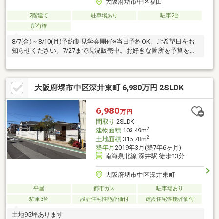
大阪府堺市中区福田
2階建て
駐車場あり
駐車2台
所有権
8/7(金)～8/10(月)予約制見学会開催※当日予約OK。ご希望日をお
知らせください。7/27まで現況販売中。お好きな箇所を予算を決
めてリフォームすることが出来ます。
大阪府堺市中区深井東町 6,980万円 2SLDK
6,980
万円
間取り
2SLDK
2
建物面積
103.49m
2
土地面積
315.78m
築年月
2019年3月(築7年6ヶ月)
南海泉北線 深井駅 徒歩13分
大阪府堺市中区深井東町
平屋
都市ガス
駐車場あり
駐車3台
設計住宅性能評価付
建設住宅性能評価付
土地95坪あります