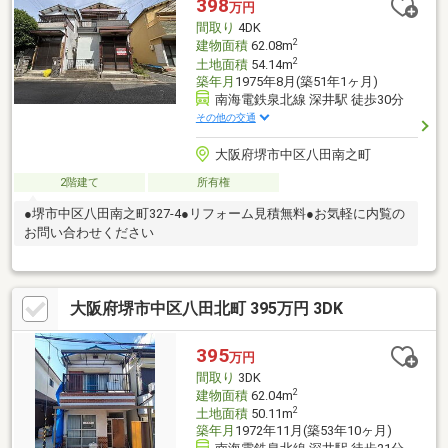
398
万円
間取り
4DK
2
建物面積
62.08m
2
土地面積
54.14m
築年月
1975年8月(築51年1ヶ月)
南海電鉄泉北線 深井駅 徒歩30分
その他の交通
大阪府堺市中区八田南之町
2階建て
所有権
●堺市中区八田南之町327-4●リフォーム見積無料●お気軽に内覧の
お問い合わせください
大阪府堺市中区八田北町 395万円 3DK
395
万円
間取り
3DK
2
建物面積
62.04m
2
土地面積
50.11m
築年月
1972年11月(築53年10ヶ月)