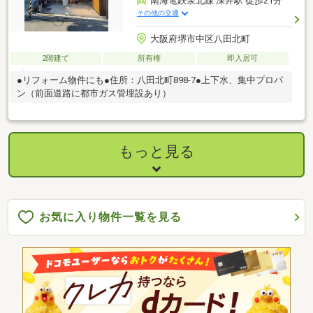
南海電鉄泉北線 深井駅 徒歩21分
その他の交通
大阪府堺市中区八田北町
2階建て
所有権
即入居可
●リフォーム物件にも●住所：八田北町898-7●上下水、集中プロパ
ン（前面道路に都市ガス管埋設あり）
もっと見る
お気に入り物件一覧を見る