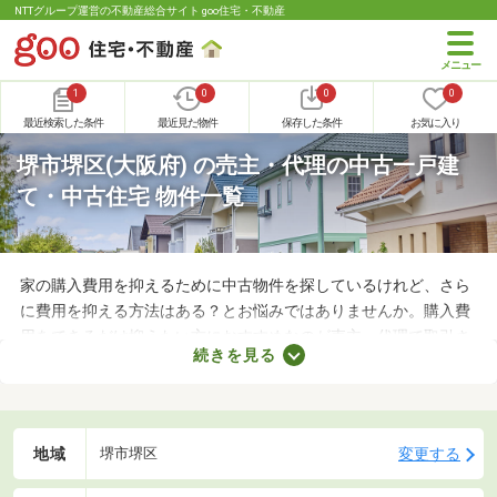
NTTグループ運営の不動産総合サイト goo住宅・不動産
1
0
0
0
最近検索した条件
最近見た物件
保存した条件
お気に入り
堺市堺区(大阪府) の売主・代理の中古一戸建
て・中古住宅 物件一覧
家の購入費用を抑えるために中古物件を探しているけれど、さら
に費用を抑える方法はある？とお悩みではありませんか。購入費
用をできるだけ抑えたい方におすすめなのが売主・代理で取引さ
続きを見る
れる物件です。不動産会社への仲介手数料が発生しないので、購
入費用を節約できますよ。ここでは、売主・代理で取引される中
古の一戸建て物件を紹介します。
地域
変更する
堺市堺区