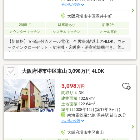
その他の交通
大阪府堺市中区深井中町
2階建て
駐車場あり
駐車2台
カウンターキッチン
システムキッチン
オール電化
【新価格】☆保証付☆オール電化、全居室6帖以上の4LDK。ウォ
ークインクローゼット・食洗機・床暖房・浴室乾燥機付き。普通
車2台駐車可（車種による）。小学校や公園が近く、子育て世代に
も嬉しい住環境です。
大阪府堺市中区東山 3,098万円 4LDK
3,098
万円
間取り
4LDK
2
建物面積
102.87m
2
土地面積
122.64m
築年月
2008年12月(築17年9ヶ月)
南海電鉄泉北線 深井駅 徒歩26分
その他の交通
大阪府堺市中区東山