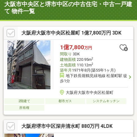
大阪市中央区と堺市中区の中古住宅・中古一戸建
て 物件一覧
大阪府大阪市中央区松屋町 1億7,800万円 3DK
1億7,800
万円
間取り
3DK
2
建物面積
220.95m
2
土地面積
110.12m
築年月
1971年8月(築55年1ヶ月)
地下鉄長堀鶴見緑地線 松屋町駅 徒
歩1分
大阪府大阪市中央区松屋町
2階建て
都市ガス
システムキッチン
所有権
大阪府堺市中区深井清水町 880万円 4LDK