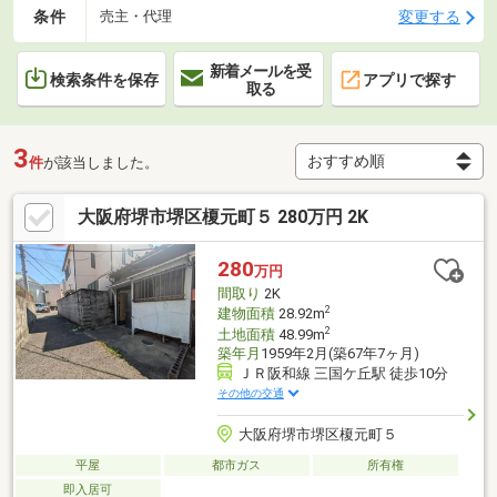
条件
変更する
売主・代理
新着メールを受
検索条件を保存
アプリで探す
取る
3
件
が該当しました。
大阪府堺市堺区榎元町５ 280万円 2K
280
万円
間取り
2K
2
建物面積
28.92m
2
土地面積
48.99m
築年月
1959年2月(築67年7ヶ月)
ＪＲ阪和線 三国ケ丘駅 徒歩10分
その他の交通
大阪府堺市堺区榎元町５
平屋
都市ガス
所有権
即入居可