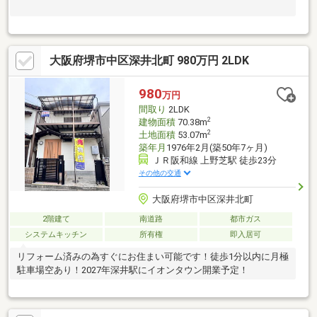
大阪府堺市中区深井北町 980万円 2LDK
980
万円
間取り
2LDK
2
建物面積
70.38m
2
土地面積
53.07m
築年月
1976年2月(築50年7ヶ月)
ＪＲ阪和線 上野芝駅 徒歩23分
その他の交通
大阪府堺市中区深井北町
2階建て
南道路
都市ガス
システムキッチン
所有権
即入居可
リフォーム済みの為すぐにお住まい可能です！徒歩1分以内に月極
駐車場空あり！2027年深井駅にイオンタウン開業予定！