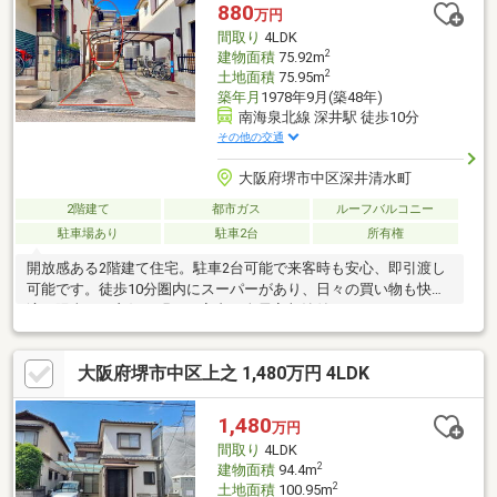
880
万円
間取り
4LDK
2
建物面積
75.92m
2
土地面積
75.95m
築年月
1978年9月(築48年)
南海泉北線 深井駅 徒歩10分
その他の交通
大阪府堺市中区深井清水町
2階建て
都市ガス
ルーフバルコニー
駐車場あり
駐車2台
所有権
開放感ある2階建て住宅。駐車2台可能で来客時も安心、即引渡し
可能です。徒歩10分圏内にスーパーがあり、日々の買い物も快
適。陽当たり良好で明るい室内、全居室収納付きでスッキリとし
た暮らしを実現。落ち着きある和室も備え、家族構成に合わせた
使い方が可能です。都市ガスで経済的、ルーフバルコニーではゆ
大阪府堺市中区上之 1,480万円 4LDK
ったりとした時間を過ごせます。平坦地で移動もラク、周辺交通
量も少なく安心して暮らせる住環境です。
1,480
万円
間取り
4LDK
2
建物面積
94.4m
2
土地面積
100.95m