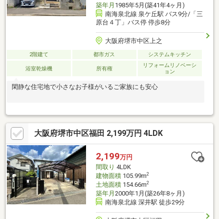
築年月
1985年5月(築41年4ヶ月)
南海泉北線 泉ケ丘駅 バス9分/「三
原台４丁」バス停 停歩8分
大阪府堺市中区上之
2階建て
都市ガス
システムキッチン
リフォームリノベーシ
浴室乾燥機
所有権
ョン
閑静な住宅地で小さなお子様がいるご家族にも安心
大阪府堺市中区福田 2,199万円 4LDK
2,199
万円
間取り
4LDK
2
建物面積
105.99m
2
土地面積
154.66m
築年月
2000年1月(築26年8ヶ月)
南海泉北線 深井駅 徒歩29分