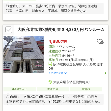
即引渡可、スーパー 徒歩10分以内、駅まで平坦、閑静な住宅地、
和室、浴室に窓、都市ガス、平坦地、周辺交通量少なめ
大阪府堺市堺区熊野町東３ 4,880万円 ワンルーム
4,880
万円
間取り
ワンルーム
2
建物面積
236.62m
2
土地面積
84.86m
築年月
1988年1月(築38年8ヶ月)
阪堺電気軌道阪堺線 大小路駅 徒歩
5分
その他の交通
大阪府堺市堺区熊野町東３
3階建て以上
都市ガス
所有権
〇4階建て 各階2室〇1階2室事務所仕様 2～4階居宅1R〇只今、
全室満室です〇固定資産税 ￥159251-〇駐車場なし〇前の月極駐
車場の一区画を借り駐輪場として契約(16500円/月)◆「お電話」
または「資料請求ボタン」よりお気軽にお問合せ下さいませ！◆