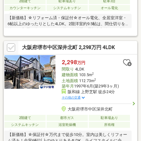
2階建て
駐車場あり
駐車3台
カウンターキッチン
システムキッチン
オール電化
【新価格】☆リフォーム済・保証付☆オール電化、全居室洋室・
6帖以上のゆったりとした4LDK。2階洋室約9.5帖は、間仕切りを
付けて2部屋に分けることも可能。食洗機・屋根裏収納など、設
備・収納が充実。
大阪府堺市中区深井北町 2,298万円 4LDK
2,298
万円
間取り
4LDK
2
建物面積
103.5m
2
土地面積
112.73m
築年月
1997年6月(築29年3ヶ月)
阪和線 上野芝駅 徒歩24分
その他の交通
大阪府堺市中区深井北町
2階建て
都市ガス
駐車場あり
システムキッチン
浴室乾燥機
所有権
【新価格】☆保証付☆万代まで徒歩10分。室内は美しくリフォー
ム済み！全室6帖以上のゆとりある4LDK。ライフスタイルに合わ