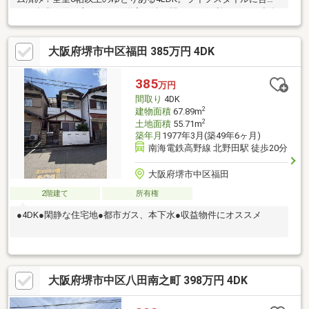
せて多彩な使い方ができる洋室の続き間もあり便利です。ご連絡
お待ちしております♪
大阪府堺市中区福田 385万円 4DK
385
万円
間取り
4DK
2
建物面積
67.89m
2
土地面積
55.71m
築年月
1977年3月(築49年6ヶ月)
南海電鉄高野線 北野田駅 徒歩20分
大阪府堺市中区福田
2階建て
所有権
●4DK●閑静な住宅地●都市ガス、本下水●収益物件にオススメ
大阪府堺市中区八田南之町 398万円 4DK