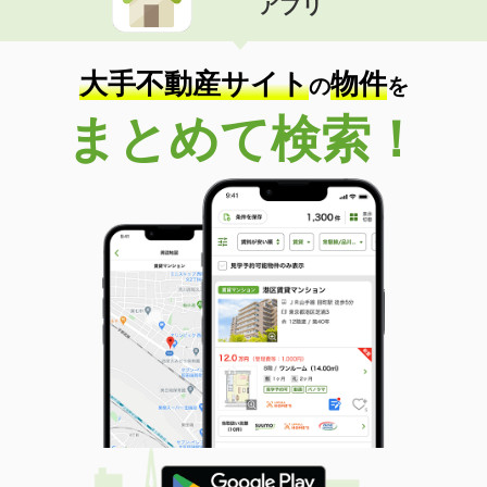
アプリ
大手不動産サイト
物件
の
を
まとめて検索！