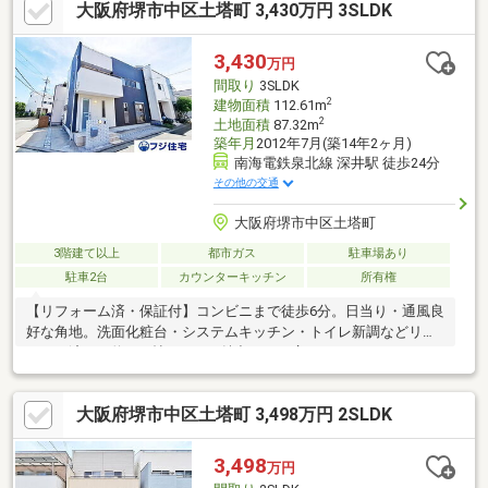
大阪府堺市中区土塔町 3,430万円 3SLDK
3,430
万円
間取り
3SLDK
2
建物面積
112.61m
2
土地面積
87.32m
築年月
2012年7月(築14年2ヶ月)
南海電鉄泉北線 深井駅 徒歩24分
その他の交通
大阪府堺市中区土塔町
3階建て以上
都市ガス
駐車場あり
駐車2台
カウンターキッチン
所有権
【リフォーム済・保証付】コンビニまで徒歩6分。日当り・通風良
好な角地。洗面化粧台・システムキッチン・トイレ新調などリフ
ォーム済み。約18.5帖のLDKが魅力です。広々ルーフバルコニ
ー・WIC付き。
大阪府堺市中区土塔町 3,498万円 2SLDK
3,498
万円