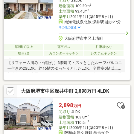
間取り
2SLDK
2
建物面積
109.29m
2
土地面積
93.45m
築年月
2011年1月(築15年8ヶ月)
南海電鉄泉北線 深井駅 徒歩27分
その他の交通
大阪府堺市中区土塔町
3階建て以上
都市ガス
駐車場あり
駐車2台
カウンターキッチン
システムキッチン
【リフォーム済み・保証付】3階建て・広々としたルーフバルコニ
ー付きの2SLDK。約16帖のゆったりとしたLDK。全居室6帖以上＆
収納付き。徒歩圏内にコンビニがあり便利です。車種により2台駐
車可。
大阪府堺市中区深井中町 2,898万円 4LDK
2,898
万円
間取り
4LDK
2
建物面積
103.8m
2
土地面積
110.5m
築年月
2006年1月(築20年8ヶ月)
阪和線 津久野駅 徒歩20分