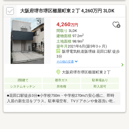
他にご興味のある物件がございましたらご一緒にご見学頂くこと
大阪府堺市堺区櫛屋町東２丁 4,260万円 3LDK
も可能です！ ご希望の物件条件など、なんなりとご相談下さい
ませ♪◆センチュリー２１全国１，０００店舗・物件情報６５０
件以上◆ご所有不動産の査定やご売却もお気軽にご相談下さいま
4,260
万円
せ！ ご納得頂ける提案を致します！買取強化中！！
間取り
3LDK
2
建物面積
97.2m
2
土地面積
98.9m
築年月
2021年6月(築5年3ヶ月)
阪堺電気軌道阪堺線 花田口駅 徒歩
3分
その他の交通
大阪府堺市堺区櫛屋町東２丁
2階建て
都市ガス
駐車場あり
システムキッチン
所有権
即入居可
■花田口駅徒歩3分■小学校750m・中学校270mの安心感に、即時
入居の新生活をプラス。駐車場空有、TVドアホンや食器洗い乾燥
機、WICも備えた、家族にうれしい住まいです。