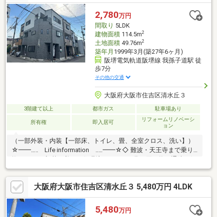
も安心ですね♪≪～利便性よい周辺環境～≫◆小学校…遠里小野小
学校まで徒歩６分◆中学校…大和川中学校まで徒歩９分◆スーパ
2,780
万円
ー…食鮮館アプロ安立店まで徒歩１０分◆コンビニ…ローソン遠里
間取り
5LDK
小野店まで徒歩５分
2
建物面積
114.5m
2
土地面積
49.76m
築年月
1999年3月(築27年6ヶ月)
阪堺電気軌道阪堺線 我孫子道駅 徒
歩7分
その他の交通
大阪府大阪市住吉区清水丘３
3階建て以上
都市ガス
駐車場あり
リフォームリノベーシ
所有権
即入居可
ョン
（一部外装・内装【一部床、トイレ、畳、全室クロス、洗い】）
☆━━…‥ Life information ‥…━━☆◇ 難波・天王寺まで乗り
換えなし！◇ 落ち着いた住環境ながら、日常の買い物や通院も便
利◇ 生活利便性が高く近隣にはスーパー・病院・学校が近く 子育
てからシニアまで住みやすい下町！◇ 電車で約15分。浜寺公園へ
大阪府大阪市住吉区清水丘３ 5,480万円 4LDK
自然を感じるゆとりの休日！◇ 公園や住吉大社までも近く、のび
のび子育てにもピッタリ◆間取り広々５LDK！◆家族が多くても
一人ずつお部屋があります。◆角地で明るいお家！
5,480
万円