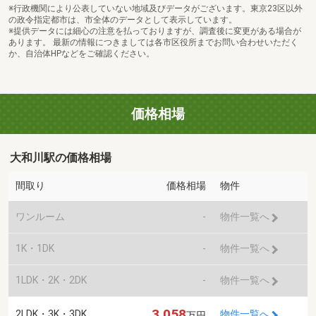
※行政機関により公表していない地域及びデータがございます。東京23区以外
の政令指定都市は、市全体のデータとして表示しています。
※提供データには細心の注意を払っておりますが、調査後に変更がある場合が
あります。 最新の情報につきましては各市区役所までお問い合わせいただく
か、自治体HPなどをご確認ください。
価格相場
大和川駅の価格相場
間取り
価格相場
物件
ワンルーム
-
物件一覧へ
1K・1DK
-
物件一覧へ
1LDK・2K・2DK
-
物件一覧へ
3,058
2LDK・3K・3DK
物件一覧へ
万円