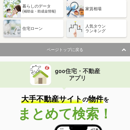
暮らしのデータ
家賃相場
(補助金・助成金情報)
人気タウン
住宅ローン
ランキング
ページトップに戻る
goo住宅・不動産
アプリ
大手不動産サイト
物件
の
を
まとめて検索！