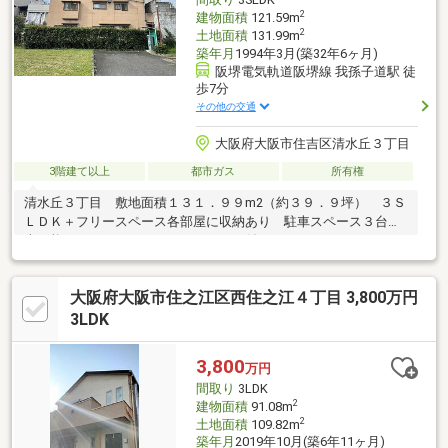
2
建物面積
121.59m
2
土地面積
131.99m
築年月
1994年3月(築32年6ヶ月)
阪堺電気軌道阪堺線 我孫子道駅 徒
歩7分
その他の交通
大阪府大阪市住吉区清水丘３丁目
3階建て以上
都市ガス
所有権
清水丘３丁目 敷地面積１３１．９９m2（約３９．９坪） ３Ｓ
ＬＤＫ＋フリースペース各部屋に収納あり 駐車スペース３台駐
車可能です。ガレージにはカーポート付き
大阪府大阪市住之江区西住之江４丁目 3,800万円
3LDK
3,800
万円
間取り
3LDK
2
建物面積
91.08m
2
土地面積
109.82m
築年月
2019年10月(築6年11ヶ月)