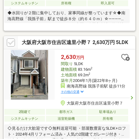
システムキッチン
所有権
即入居可
◆水回りが２階に集中しており、家事同線が整っています☆◆南
海高野線「我孫子前」駅まで徒歩８分（約６４０ｍ）☆――――＊
――――＊――――＊――――＊――――■住吉区・八尾市全域の物件情
報取り扱い可能！■ハウスフリーダムは【東証スタンダード上場
企業】です☆■物件多数揃えております！是非店頭へお越し下さ
大阪府大阪市住吉区遠里小野７ 2,630万円 5LDK
い♪■頭金０円のフルローンが可能です♪■お客様のライフプランに
沿った物件をご提案させて頂きます☆■不動産購入や住宅ローン
についてお気軽にお問合せ下さい♪■ご来店の際は、店舗横に駐車
2,630
万円
スペース４台分ございます♪■住吉区・八尾市の【中古戸建】なら
間取り
5LDK
ハウスフリーダム八尾店 +o☆*.+o◇
2
建物面積
83.16m
2
土地面積
69.2m
築年月
2004年1月(築22年8ヶ月)
南海高野線 我孫子前駅 徒歩11分
その他の交通
大阪府大阪市住吉区遠里小野７
2階建て
都市ガス
駐車場あり
システムキッチン
浴室乾燥機
所有権
◇見るだけ大歓迎です◇無料送迎可能 ・部屋数豊富な5LDK+ロフ
ト・2024年4月リフォーム済み・人気の2階建てガレージ付き・収