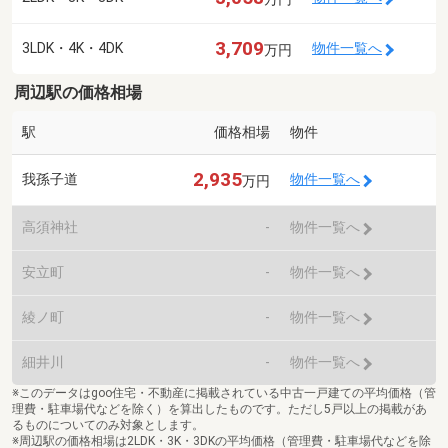
3,709
3LDK・4K・4DK
物件一覧へ
万円
周辺駅の価格相場
駅
価格相場
物件
2,935
我孫子道
物件一覧へ
万円
高須神社
-
物件一覧へ
安立町
-
物件一覧へ
綾ノ町
-
物件一覧へ
細井川
-
物件一覧へ
※このデータはgoo住宅・不動産に掲載されている中古一戸建ての平均価格（管
理費・駐車場代などを除く）を算出したものです。ただし5戸以上の掲載があ
るものについてのみ対象とします。
※周辺駅の価格相場は2LDK・3K・3DKの平均価格（管理費・駐車場代などを除