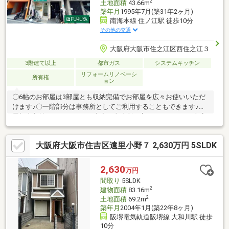
2
土地面積
43.66m
築年月
1995年7月(築31年2ヶ月)
南海本線 住ノ江駅 徒歩10分
その他の交通
大阪府大阪市住之江区西住之江３
3階建て以上
都市ガス
システムキッチン
リフォームリノベーシ
所有権
ョン
〇6帖のお部屋は3部屋とも収納完備でお部屋を広々お使いいただ
けます♪〇一階部分は事務所としてご利用することもできます♪〇
屋根裏収納スペースあり♪○車庫を事務所に変えているため、車庫
に変更していただくことも可能です♪◎内外改装履歴◎洗面化粧台
交換（令和5年6月）、3階洋室2部屋クロス張替（令和5年1月）、
大阪府大阪市住吉区遠里小野７ 2,630万円 5SLDK
屋根張替・外壁塗装・ベランダ防水（令和2年6月）「室内丁寧に
ご利用になられています！」
2,630
万円
間取り
5SLDK
2
建物面積
83.16m
2
土地面積
69.2m
築年月
2004年1月(築22年8ヶ月)
阪堺電気軌道阪堺線 大和川駅 徒歩
10分