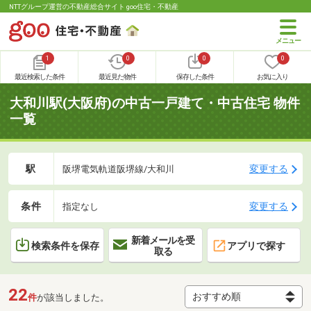
NTTグループ運営の不動産総合サイト goo住宅・不動産
1
0
0
0
最近検索した条件
最近見た物件
保存した条件
お気に入り
大和川駅(大阪府)の中古一戸建て・中古住宅 物件
一覧
駅
変更する
阪堺電気軌道阪堺線/大和川
条件
変更する
指定なし
新着メールを受
検索条件を保存
アプリで探す
取る
22
件
が該当しました。