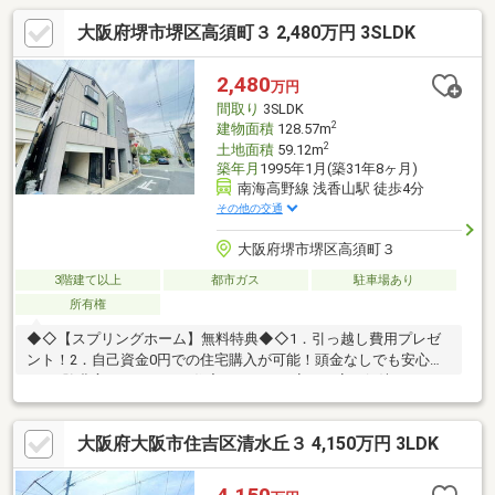
大阪府堺市堺区高須町３ 2,480万円 3SLDK
2,480
万円
間取り
3SLDK
2
建物面積
128.57m
2
土地面積
59.12m
築年月
1995年1月(築31年8ヶ月)
南海高野線 浅香山駅 徒歩4分
その他の交通
大阪府堺市堺区高須町３
3階建て以上
都市ガス
駐車場あり
所有権
◆◇【スプリングホーム】無料特典◆◇1．引っ越し費用プレゼ
ント！2．自己資金0円での住宅購入が可能！頭金なしでも安心。
3．経験豊富なスタッフが住宅ローンの不安を丁寧に解決！4．ネ
ット未掲載や販売予定の物件情報を優先的にご案内！5．お引渡し
までの全手続きをしっかり同行サポート！6．ご入居後もフルサポ
大阪府大阪市住吉区清水丘３ 4,150万円 3LDK
ート！☆申込は先着順☆ 少しでも気になる方は今すぐお問い合わ
せください♪マイホームの夢をカタチにするため、誠意をもって全
力でサポートします！