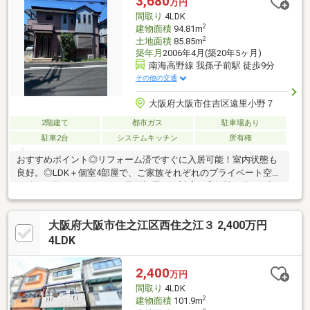
3,680
万円
間取り
4LDK
2
建物面積
94.81m
2
土地面積
85.85m
築年月
2006年4月(築20年5ヶ月)
南海高野線 我孫子前駅 徒歩9分
その他の交通
大阪府大阪市住吉区遠里小野７
2階建て
都市ガス
駐車場あり
駐車2台
システムキッチン
所有権
おすすめポイント◎リフォーム済ですぐに入居可能！室内状態も
良好。◎LDK＋個室4部屋で、ご家族それぞれのプライベート空間
を確保可能。テレワークや子供部屋にも対応。◎無駄の少ない設
計で、ファミリー層に人気の広さを確保。◎マイカーをお持ちの
方も安心。2台駐車可能な場合もあります。◎難波方面へのアクセ
大阪府大阪市住之江区西住之江３ 2,400万円
ス良好で、通勤・通学に便利な立地！◎落ち着いた環境で、子育
て世帯にもおすすめ！◎小学校・中学校も近く、お子様の登下校
4LDK
も安心。◎「広さ×立地」のバランスが取れた、ファミリー層にも
おすすめな物件です。
2,400
万円
間取り
4LDK
2
建物面積
101.9m