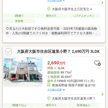
その他の交通
大阪府大阪市住之江区安立４
2階建て
都市ガス
システムキッチン
所有権
◇見るだけ大歓迎です◇無料送迎可能 ・2023年7月建築の築浅物
件・人気の2階建てロフト付き・複数線利用可でアクセス便利・住
環境良好・周辺環境充実◆レスポンスは迅速に◆交渉は全力です
◆‐多忙なお客様の「面倒だな」をフルサポート致します‐◆「と
りあえず見たい」「他社でローンを断られた」「他社の物件もま
大阪府大阪市住吉区遠里小野７ 2,690万円 3LDK
とめて見てみたい」「相談だけしてみたい」「しっかり交渉して
ほしい」「無駄を省きたい」等お気軽にご連絡下さいませ。
2,690
万円
間取り
3LDK
2
建物面積
89.77m
2
土地面積
40.43m
築年月
1996年10月(築29年11ヶ月)
南海高野線 我孫子前駅 徒歩7分
その他の交通
大阪府大阪市住吉区遠里小野７
3階建て以上
都市ガス
駐車場あり