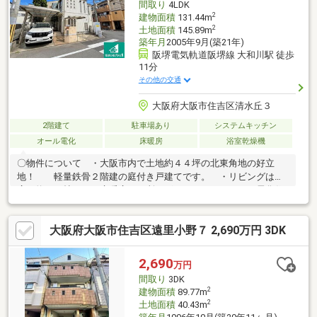
間取り
4LDK
2
建物面積
131.44m
2
土地面積
145.89m
築年月
2005年9月(築21年)
阪堺電気軌道阪堺線 大和川駅 徒歩
11分
その他の交通
大阪府大阪市住吉区清水丘３
2階建て
駐車場あり
システムキッチン
オール電化
床暖房
浴室乾燥機
〇物件について ・大阪市内で土地約４４坪の北東角地の好立
地！ 軽量鉄骨２階建の庭付き戸建てです。 ・リビングは
広々約１９帖！ 床暖房３か所ございます。 ・オール電化住
宅で太陽光発電システムも 備えております。 ・駐車場横に
玄関ですので、大荷物のときもアクセス楽々！ ・充実の室内設
大阪府大阪市住吉区遠里小野７ 2,690万円 3DK
備でございます！ ・南庭には、ウッドデッキ、電動オーニング
あり、 ガーデニングもできちゃいます！ ・２階の洋室は
広々としており、 主寝室以外の２室はフルオープンで広々と
2,690
万円
ご利用いただけます。 ・収納も豊富にございますので、 さ
間取り
3DK
らに住空間を広々と確保！ ・即日内見可能！
2
建物面積
89.77m
2
土地面積
40.43m