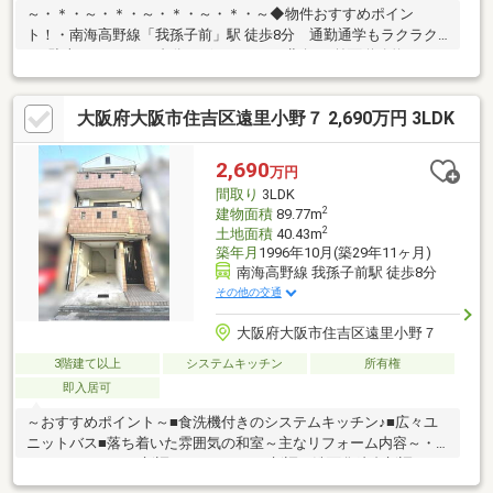
～・＊・～・＊・～・＊・～・＊・～◆物件おすすめポイン
ト！・南海高野線「我孫子前」駅 徒歩8分 通勤通学もラクラク
♪・駐車スペースが1台分ございます！・北向き/前面道路約6ｍ・
ゆとりある部屋数の3LDK！◆リフォーム箇所(2023年12月)・キッ
チン、浴室、洗面化粧台、トイレ新調・フローリング貼替・クロ
大阪府大阪市住吉区遠里小野７ 2,690万円 3LDK
ス貼替 など≪周辺環境≫・遠里小野小学校…徒歩4分・大和川中
学校…徒歩6分・スーパーナショナル…徒歩9分ハウスフリーダムは
【東証スタンダード上場企業】です。「見るだけ・聞くだけ」
2,690
万円
OK！不動産購入や住宅ローンなどお気軽にご相談ください♪♪
間取り
3LDK
2
建物面積
89.77m
2
土地面積
40.43m
築年月
1996年10月(築29年11ヶ月)
南海高野線 我孫子前駅 徒歩8分
その他の交通
大阪府大阪市住吉区遠里小野７
3階建て以上
システムキッチン
所有権
即入居可
～おすすめポイント～■食洗機付きのシステムキッチン♪■広々ユ
ニットバス■落ち着いた雰囲気の和室～主なリフォーム内容～・
システムキッチン新調・ユニットバス新調・洗面化粧台新調・ト
イレ新調・フローリング、クロス貼替・畳、ふすま新調 など～