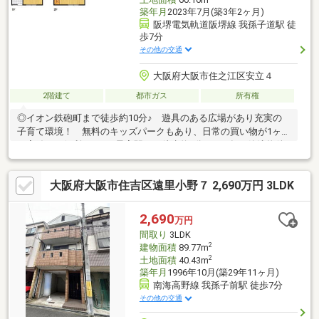
築年月
2023年7月(築3年2ヶ月)
阪堺電気軌道阪堺線 我孫子道駅 徒
歩7分
その他の交通
大阪府大阪市住之江区安立４
2階建て
都市ガス
所有権
◎イオン鉄砲町まで徒歩約10分♪ 遊具のある広場があり充実の
子育て環境！ 無料のキッズパークもあり、日常の買い物が1ヶ所
で完結する便利ですね■最寄駅まで徒歩約7分■2023年の築浅物件
■2階に水廻りが集約し、家事もらくらく！■節水や家事の負担軽
減に便利な食洗機付きのキッチン！■各居室のほかロフトもあり
大阪府大阪市住吉区遠里小野７ 2,690万円 3LDK
収納豊富！■玄関にも収納あり■TVモニター付きインターホン～周
辺環境～・スーパーまで徒歩約9分・コンビニまで徒歩約8分・ド
ラッグストアまで徒歩約8分・公園まで徒歩約5分住宅ローンや資
2,690
万円
金計画などお気軽にご相談ください！お問合せお待ちしておりま
間取り
3LDK
す！
2
建物面積
89.77m
2
土地面積
40.43m
築年月
1996年10月(築29年11ヶ月)
南海高野線 我孫子前駅 徒歩7分
その他の交通