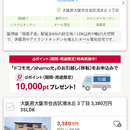
大阪府大阪市住吉区清水丘３丁目
2階建て
都市ガス
カウンターキッチン
システムキッチン
オール電化
床暖房
阪堺線『我孫子道』駅徒歩6分の好立地！LDKは約19帖の大空間
で、床暖房やアイランドキッチンを備えたオール電化住宅です。
主寝室約13.1帖など各居室も広々。日当たり・通風良好な角地の
4LDK！
大阪府大阪市住吉区清水丘３丁目 3,380万円
3SLDK
3,380
万円
間取り
3SLDK