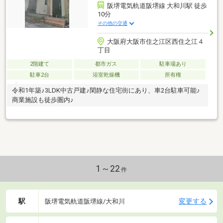
阪堺電気軌道阪堺線 大和川駅 徒歩
10分
その他の交通
大阪府大阪市住之江区西住之江４
丁目
2階建て
都市ガス
駐車場あり
駐車2台
浴室乾燥機
所有権
令和1年築♪3LDK中古戸建♪閑静な住宅街にあり、車2台駐車可能♪
商業施設も徒歩圏内♪
1～22
件
駅
変更する
阪堺電気軌道阪堺線/大和川