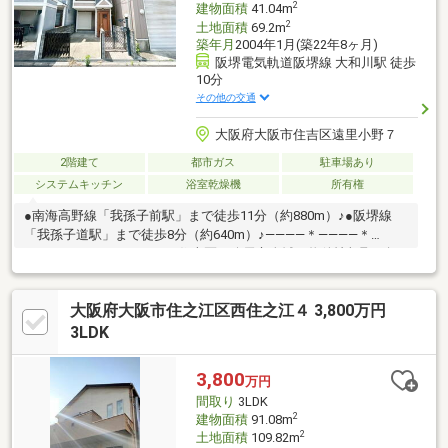
2
建物面積
41.04m
2
土地面積
69.2m
築年月
2004年1月(築22年8ヶ月)
阪堺電気軌道阪堺線 大和川駅 徒歩
10分
その他の交通
大阪府大阪市住吉区遠里小野７
2階建て
都市ガス
駐車場あり
システムキッチン
浴室乾燥機
所有権
●南海高野線「我孫子前駅」まで徒歩11分（約880m）♪●阪堺線
「我孫子道駅」まで徒歩8分（約640m）♪――――＊――――＊
――――＊――――＊――――■住吉区・八尾市全域の物件情報取り扱
い可能！■ハウスフリーダムは【東証スタンダード上場企業】で
す☆■物件多数揃えております！是非店頭へお越し下さい♪■頭金
大阪府大阪市住之江区西住之江４ 3,800万円
０円のフルローンが可能です♪■お客様のライフプランに沿った物
件をご提案させて頂きます☆■不動産購入や住宅ローンについて
3LDK
お気軽にお問合せ下さい♪■ご来店の際は、店舗横に駐車スペース
４台分ございます♪■住吉区・八尾市の【中古戸建】ならハウスフ
3,800
万円
リーダム八尾店 +o☆*.+o◇
間取り
3LDK
2
建物面積
91.08m
2
土地面積
109.82m