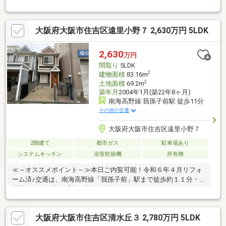
納充実・複数線利用可で通勤通学に便利◎・住環境良好・生活便
利な周辺環境◇レスポンスは迅速に◇交渉は全力です◆‐多忙なお
客様の「面倒だな」をフルサポート致します‐◆「とりあえず見た
大阪府大阪市住吉区遠里小野７ 2,630万円 5LDK
い」「他社でローンを断られた」「他社の物件もまとめて見てみ
たい」「相談だけしてみたい」「しっかり交渉してほしい」「無
駄を省きたい」等お気軽にご連絡下さいませ。
2,630
万円
間取り
5LDK
2
建物面積
83.16m
2
土地面積
69.2m
築年月
2004年1月(築22年8ヶ月)
南海高野線 我孫子前駅 徒歩11分
その他の交通
大阪府大阪市住吉区遠里小野７
2階建て
都市ガス
駐車場あり
システムキッチン
浴室乾燥機
所有権
≪～オススメポイント～≫本日ご内覧可能！令和６年４月リフォ
ーム済♪交通は、南海高野線「我孫子前」駅まで徒歩約１１分・阪
堺電気軌道阪堺線「我孫子道」駅まで徒歩約８分！２WAY利用可
能♪毎日の通勤・通学に便利ですね♪ファミリーにおすすめの５Ｌ
ＤＫ+２ロフトのお住まい！ライフスタイルや家族構成に合わせ
大阪府大阪市住吉区清水丘３ 2,780万円 5LDK
て多目的にご使用いただけます♪前面道路約６ｍ！運転が苦手な方