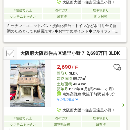
大阪府大阪市住吉区遠里小野７
3階建て以上
都市ガス
駐車場あり
システムキッチン
所有権
即入居可
キッチン・ユニットバス・洗面化粧台・トイレなど水回り全て新
調のためとっても綺麗です♪◆おすすめポイント◆フルリフォー
ム済みのため、室内とっても綺麗です！水回り全て新調！畳・ふ
すま・フローリング・クロスも全て張替え！小中学校も近く、お
子様が居る方も安心の立地！◆周辺環境◆イオンモール堺鉄炮町
大阪府大阪市住吉区遠里小野７ 2,690万円 3LDK
店 車７分遠里小野小学校 徒歩４分大和川中学校 徒歩６分■
支払い例■２，６９０万円 お借入れの場合返済年数５０年
実行金利０．８９％ 月々返済額：５５，５６２円
2,690
万円
ご検討の参考にしてください♪
間取り
3LDK
2
建物面積
89.77m
2
土地面積
40.43m
築年月
1996年10月(築29年11ヶ月)
南海高野線 我孫子前駅 徒歩8分
その他の交通
大阪府大阪市住吉区遠里小野７
3階建て以上
都市ガス
駐車場あり
システムキッチン
浴室乾燥機
所有権