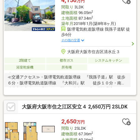
4,150
万円
間取り
3LDK
2
建物面積
96.05m
2
土地面積
87.34m
築年月
2018年1月(築8年8ヶ月)
阪堺電気軌道阪堺線 我孫子道駅 徒
歩6分
その他の交通
大阪府大阪市住吉区清水丘３
2階建て
都市ガス
システムキッチン
浴室乾燥機
所有権
≪交通アクセス≫・阪堺電気軌道阪堺線 『我孫子道』駅 徒歩
６分・阪堺電気軌道阪堺線 『大和川』駅 徒歩１０分・南海
鉄道南海本線 『住ノ江』駅 徒歩１５分≪周辺環境≫・ラ
イフ遠里小野店 徒歩３分 (約２３０ｍ)・ロー
ソン遠里小野店 徒歩４分 （約２９０ｍ）・ファミリーマート
大阪府大阪市住之江区安立４ 2,650万円 2SLDK
我孫子道駅前店 徒歩６分 （約４２０ｍ）・清水丘ふれあい公
園 徒歩１分 （約８０ｍ）・オレンジ元気薬局や
すらぎ薬局 徒歩５分 （約３７０ｍ）・大阪市立清水丘小学
2,650
万円
校 徒歩９分 （約６７０ｍ）・大阪市立墨江丘中学
間取り
2SLDK
校 徒歩１５分（約１２００ｍ）
2
建物面積
67.36m
2
土地面積
60.16m