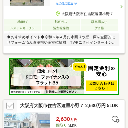
その他の交通
大阪府大阪市住吉区遠里小野７
2階建て
都市ガス
駐車場あり
システムキッチン
浴室乾燥機
所有権
◆おすすめポイント◆令和６年４月に水回りや壁・床を全面的に
リフォーム済み食洗機や浴室乾燥機、TVモニタ付インターホンを
完備部屋数豊富な木造２階建て前道は幅６メートル以上あり、お
車の出し入れや通風も良好徒歩10分圏内に揃う充実の周辺環境◆
周辺環境◆遠里小野小学校 徒歩６分大和川中学校 徒歩９分■
支払い例■２，６３０万円 お借入れの場合返済年数５０年
実行金利０．８９％月々返済額：５４，３２３円ご検討の参考に
してください♪
大阪府大阪市住吉区遠里小野７ 2,630万円 5LDK
2,630
万円
間取り
5LDK