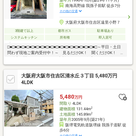
築年月
1996年10月(築29年11ヶ月)
南海高野線 我孫子前駅 徒歩7分
その他の交通
大阪府大阪市住吉区遠里小野７
3階建て以上
都市ガス
駐車場あり
システムキッチン
所有権
即入居可
□■□■□■□■□■□■□■□■□■□■□■□■□■□■□■□■□■□■□～平日・土日
問わず現地ご案内受付中！～ 見るだけOK！ 聞くだけOK！
不動産に関すること何でもご相談下さい！ 住宅ローンの仕組み
から、失敗しない不動産の買い方まで伝授させて頂きます♪当日の
ご案内も即対応させていただきます♪ お気軽にお問い合わせ下さ
大阪府大阪市住吉区清水丘３丁目 5,480万円
い！内覧・相談のご連絡は【0120-927-355】まで！
□■□■□■□■□■□■□■□■□■□■□■□■□■□■□■□■□■□■□
4LDK
5,480
万円
間取り
4LDK
2
建物面積
131.44m
2
土地面積
145.89m
築年月
2005年9月(築21年)
阪堺電気軌道阪堺線 我孫子道駅 徒
歩6分
その他の交通