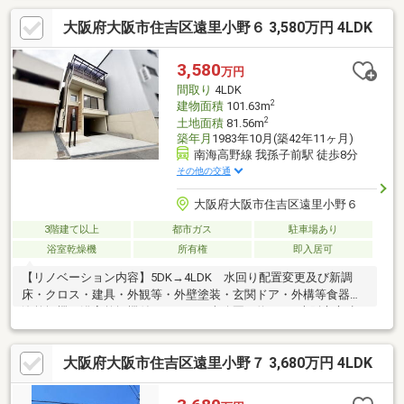
周辺環境～・コンビニまで徒歩約4分・郵便局まで徒歩約7分・銀
大阪府大阪市住吉区遠里小野６ 3,580万円 4LDK
行まで徒歩約8分・公園まで徒歩約2分遠里小野小学校まで徒歩約
3分とお子様の通いやすい距離♪公園も多く、子育て世代のご家族
にもおすすめ！その他、周辺には生活に便利な施設が充実！ぜひ
3,580
万円
一度ご覧になってみませんか♪お問合せお待ちしております!!
間取り
4LDK
2
建物面積
101.63m
2
土地面積
81.56m
築年月
1983年10月(築42年11ヶ月)
南海高野線 我孫子前駅 徒歩8分
その他の交通
大阪府大阪市住吉区遠里小野６
3階建て以上
都市ガス
駐車場あり
浴室乾燥機
所有権
即入居可
【リノベーション内容】5DK→4LDK 水回り配置変更及び新調
床・クロス・建具・外観等・外壁塗装・玄関ドア・外構等食器洗
浄乾燥機、浴室乾燥機付きおりおの南公園：約150ｍ大阪市立遠
里小野小学校：約200ｍ大阪市大和川中学校：約300ｍ
大阪府大阪市住吉区遠里小野７ 3,680万円 4LDK