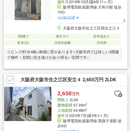
築年月
2019年10月(築6年11ヶ月)
阪堺電気軌道阪堺線 大和川駅 徒歩
10分
その他の交通
大阪府大阪市住之江区西住之江４
2階建て
都市ガス
駐車場あり
駐車2台
浴室乾燥機
所有権
リビング約16.6帖♪南側に窓があります♪大阪市内では珍しい2階建
て物件！玄関に吹き抜けがあり明るい玄関です♪
大阪府大阪市住之江区安立４ 2,650万円 2LDK
2,650
万円
間取り
2LDK
2
建物面積
67.36m
2
土地面積
64.48m
築年月
2023年7月(築3年2ヶ月)
阪堺電気軌道阪堺線 我孫子道駅 徒
歩6分