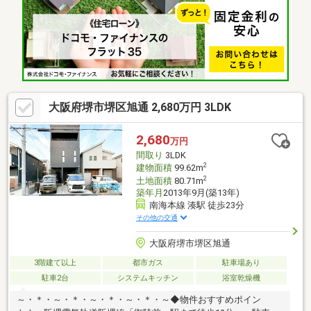
学校まで約600ｍ ○堺市立陵西中学校まで約270ｍ*----*----*----*---
-*----*----*----*----*----*----*----*----*御内覧ご希望の際は、お気軽にお
問い合わせ下さい。
大阪府堺市堺区旭通 2,680万円 3LDK
2,680
万円
間取り
3LDK
2
建物面積
99.62m
2
土地面積
80.71m
築年月
2013年9月(築13年)
南海本線 湊駅 徒歩23分
その他の交通
大阪府堺市堺区旭通
3階建て以上
都市ガス
駐車場あり
駐車2台
システムキッチン
浴室乾燥機
～・＊・～・＊・～・＊・～・＊・～◆物件おすすめポイン