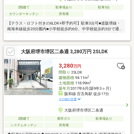
2階建て
駐車場あり
駐車3台
カウンターキッチン
所有権
【テラス・ロフト付きの6LDK+即予約可】駐車3台可■道阪堺線・
南海本線徒歩20分圏内■小学校徒歩約6分、中学校徒歩約5分で通
学安心な距離■スーパー玉出徒歩約7分で日常のお買い物に便利で
す
大阪府堺市堺区二条通 3,280万円 2SLDK
3,280
万円
間取り
2SLDK
2
建物面積
94.11m
2
土地面積
118.99m
築年月
2017年6月(築9年3ヶ月)
阪和線 百舌鳥駅 徒歩17分
その他の交通
大阪府堺市堺区二条通
2階建て
都市ガス
駐車場あり
システムキッチン
所有権