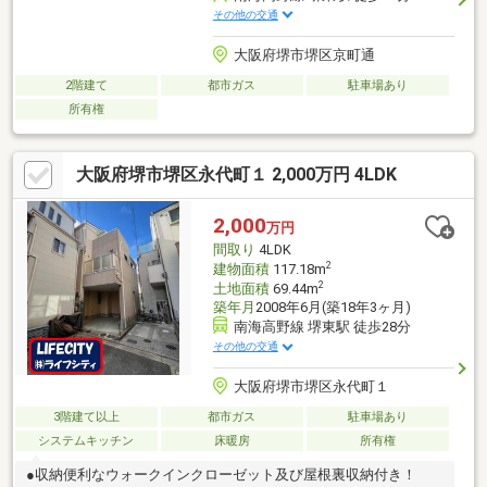
その他の交通
大阪府堺市堺区京町通
2階建て
都市ガス
駐車場あり
所有権
大阪府堺市堺区永代町１ 2,000万円 4LDK
2,000
万円
間取り
4LDK
2
建物面積
117.18m
2
土地面積
69.44m
築年月
2008年6月(築18年3ヶ月)
南海高野線 堺東駅 徒歩28分
その他の交通
大阪府堺市堺区永代町１
3階建て以上
都市ガス
駐車場あり
システムキッチン
床暖房
所有権
●収納便利なウォークインクローゼット及び屋根裏収納付き！