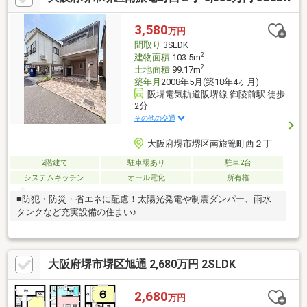
族形態の変化にともなう必要なお家の改装、メンテナンス、資産
運用、贈与や相続まで、当社提携の各分野の専門家と共に、安心
3,580
万円
のサポートをさせて頂いております。☆☆ご連絡お待ちしており
間取り
3SLDK
ます！株式会社ライブプロパティ06-6766-4641
2
建物面積
103.5m
2
土地面積
99.17m
築年月
2008年5月(築18年4ヶ月)
阪堺電気軌道阪堺線 御陵前駅 徒歩
2分
その他の交通
大阪府堺市堺区南旅篭町西２丁
2階建て
駐車場あり
駐車2台
システムキッチン
オール電化
所有権
■防犯・防災・省エネに配慮！太陽光発電や制震ダンパー、雨水
タンクなど充実設備の住まい♪
大阪府堺市堺区旭通 2,680万円 2SLDK
2,680
万円