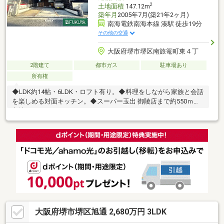
2
土地面積
147.12m
築年月
2005年7月(築21年2ヶ月)
南海電鉄南海本線 湊駅 徒歩19分
その他の交通
大阪府堺市堺区南旅篭町東４丁
2階建て
都市ガス
駐車場あり
所有権
◆LDK約14帖・6LDK・ロフト有り。◆料理をしながら家族と会話
を楽しめる対面キッチン。◆スーパー玉出 御陵店まで約550ｍの
立地。
大阪府堺市堺区旭通 2,680万円 3LDK