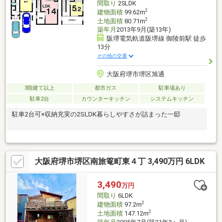
間取り
2SLDK
2
建物面積
99.62m
2
土地面積
80.71m
築年月
2013年9月(築13年)
阪堺電気軌道阪堺線 御陵前駅 徒歩
13分
その他の交通
大阪府堺市堺区旭通
3階建て以上
都市ガス
駐車場あり
駐車2台
カウンターキッチン
システムキッチン
駐車2台可×収納充実の2SLDK暮らしやすさが詰まった一邸
大阪府堺市堺区南旅篭町東４丁 3,490万円 6LDK
3,490
万円
間取り
6LDK
2
建物面積
97.2m
2
土地面積
147.12m