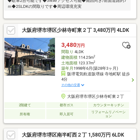
◆駐車2台可能です◆3WAYアクセス可能◆南西向き/前面道路約7
ｍ◆2SLDKの間取りです◆周辺環境充実
大阪府堺市堺区少林寺町東２丁 3,480万円 4LDK
3,480
万円
間取り
4LDK
2
建物面積
114.25m
2
土地面積
123.37m
築年月
1998年6月(築28年3ヶ月)
阪堺電気軌道阪堺線 寺地町駅 徒歩
4分
その他の交通
大阪府堺市堺区少林寺町東２丁
2階建て
都市ガス
カウンターキッチン
リフォームリノベーシ
所有権
即入居可
ョン
大阪府堺市堺区南半町西２丁 1,580万円 6LDK