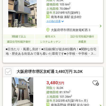
間取り
3LDK
ださい。
2
建物面積
103.6m
2
土地面積
70.08m
築年月
2018年9月(築8年)
南海本線 湊駅 徒歩8分
その他の交通
大阪府堺市堺区南旅篭町西３
3階建て以上
都市ガス
設計住宅性能評価付
建設住宅性能評価付
システムキッチン
床暖房
■日当たり・風通し良好！■2沿線2駅が徒歩8分圏内！■閑静な住宅
地・歴史ある街並みで落ち着いた環境です■小学校・中学校・ス
ーパーが近く、生活に便利な立地■家事動線が考慮された間取り
で、収納充実しています■宅配BOX付■1階・2階で電動シャッター
3ヶ所付■室内きれいにお使いです＼ストックヘーベルハウスのお
大阪府堺市堺区京町通 3,480万円 3LDK
すすめポイント／①60年以上耐用の構造躯体②耐火・断熱・耐
久・遮音・調湿に優れたALCコンクリート＝ヘーベルを使用③リ
フォームしやすい設計対応性④明確なメンテナンスプログラム
3,480
万円
⑤旭化成ホームズによる60年無償定期点検も継承※土地面積に
間取り
3LDK
は、道路部分約5.3㎡を含みます
2
建物面積
81.97m
2
土地面積
101.36m
築年月
2025年4月(築1年5ヶ月)
南海高野線 堺東駅 徒歩18分