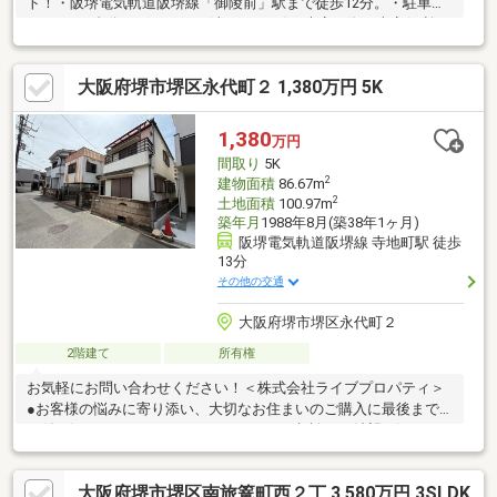
ト！・阪堺電気軌道阪堺線「御陵前」駅まで徒歩12分。・駐車ス
ペースが2台分ございます！(車種による) 来客の際も大変便利で
す。・南西向き/前面道路約5.4ｍ。 陽当たりと風通し良好です
♪・ゆとりある部屋数の3LDK！≪周辺環境≫・少林寺小学校…徒
大阪府堺市堺区永代町２ 1,380万円 5K
歩10分・陵西中学校…徒歩7分・ファミリーマート…徒歩7分・スー
パー玉出…徒歩11分・清恵会病院…徒歩9分ハウスフリーダムは
【東証スタンダード上場企業】です。「見るだけ・聞くだけ」
1,380
万円
OK！不動産購入や住宅ローンなどお気軽にご相談ください♪♪
間取り
5K
2
建物面積
86.67m
2
土地面積
100.97m
築年月
1988年8月(築38年1ヶ月)
阪堺電気軌道阪堺線 寺地町駅 徒歩
13分
その他の交通
大阪府堺市堺区永代町２
2階建て
所有権
お気軽にお問い合わせください！＜株式会社ライブプロパティ＞
●お客様の悩みに寄り添い、大切なお住まいのご購入に最後まで
お付き添いいたします！●リフォームのご相談もご希望に沿って
承っております！●購入・売却・ローンのご相談・・・しっかり
とお聞き取り致します！なんでもお気軽にご相談ください！☆☆
大阪府堺市堺区南旅篭町西２丁 3,580万円 3SLDK
お家購入検討時の注意点や購入時からのライフプラン見直し、家