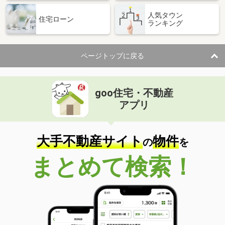
人気タウン
住宅ローン
ランキング
ページトップに戻る
goo住宅・不動産
アプリ
大手不動産サイト
物件
の
を
まとめて検索！