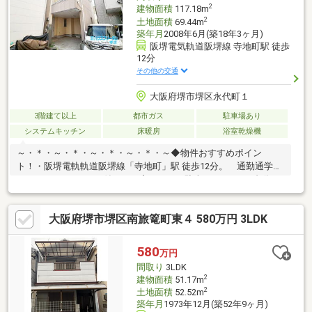
険・各種損害保険へのご加入手続き
2
建物面積
117.18m
2
土地面積
69.44m
築年月
2008年6月(築18年3ヶ月)
阪堺電気軌道阪堺線 寺地町駅 徒歩
12分
その他の交通
大阪府堺市堺区永代町１
3階建て以上
都市ガス
駐車場あり
システムキッチン
床暖房
浴室乾燥機
～・＊・～・＊・～・＊・～・＊・～◆物件おすすめポイン
ト！・阪堺電軌軌道阪堺線「寺地町」駅 徒歩12分。 通勤通学も
ラクラク♪・ガレージ付きのお家です！ 駐車スペースが1台分ご
ざいます。・ゆとりある部屋数の4LDK♪・北東向き/前面道路約
4.7ｍ。≪周辺環境≫・少林寺小学校…徒歩6分・陵西中学校…徒歩
大阪府堺市堺区南旅篭町東４ 580万円 3LDK
9分・ローソン…徒歩5分・コノミヤ…徒歩10分・清恵会病院…徒歩
5分・堺永代郵便局…徒歩3分ハウスフリーダムは【東証スタンダ
ード上場企業】です。「見るだけ・聞くだけ」OK！不動産購入や
580
万円
住宅ローンなどお気軽にご相談ください♪♪
間取り
3LDK
2
建物面積
51.17m
2
土地面積
52.52m
築年月
1973年12月(築52年9ヶ月)