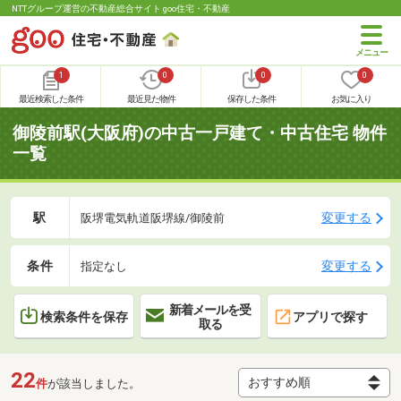
NTTグループ運営の不動産総合サイト goo住宅・不動産
1
0
0
0
最近検索した条件
最近見た物件
保存した条件
お気に入り
御陵前駅(大阪府)の中古一戸建て・中古住宅 物件
一覧
駅
変更する
阪堺電気軌道阪堺線/御陵前
条件
変更する
指定なし
新着メールを受
検索条件を保存
アプリで探す
取る
22
件
が該当しました。