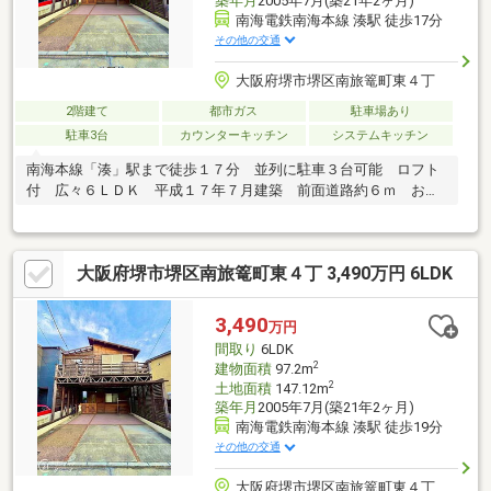
築年月
2005年7月(築21年2ヶ月)
南海電鉄南海本線 湊駅 徒歩17分
その他の交通
大阪府堺市堺区南旅篭町東４丁
2階建て
都市ガス
駐車場あり
駐車3台
カウンターキッチン
システムキッチン
南海本線「湊」駅まで徒歩１７分 並列に駐車３台可能 ロフト
付 広々６ＬＤＫ 平成１７年７月建築 前面道路約６ｍ おし
ゃれなテラスがあります
大阪府堺市堺区南旅篭町東４丁 3,490万円 6LDK
3,490
万円
間取り
6LDK
2
建物面積
97.2m
2
土地面積
147.12m
築年月
2005年7月(築21年2ヶ月)
南海電鉄南海本線 湊駅 徒歩19分
その他の交通
大阪府堺市堺区南旅篭町東４丁