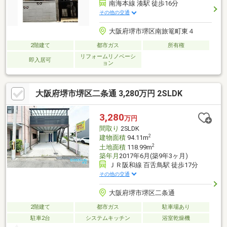
南海本線 湊駅 徒歩16分
その他の交通
大阪府堺市堺区南旅篭町東４
2階建て
都市ガス
所有権
リフォームリノベーシ
即入居可
ョン
大阪府堺市堺区二条通 3,280万円 2SLDK
3,280
万円
間取り
2SLDK
2
建物面積
94.11m
2
土地面積
118.99m
築年月
2017年6月(築9年3ヶ月)
ＪＲ阪和線 百舌鳥駅 徒歩17分
その他の交通
大阪府堺市堺区二条通
2階建て
都市ガス
駐車場あり
駐車2台
システムキッチン
浴室乾燥機