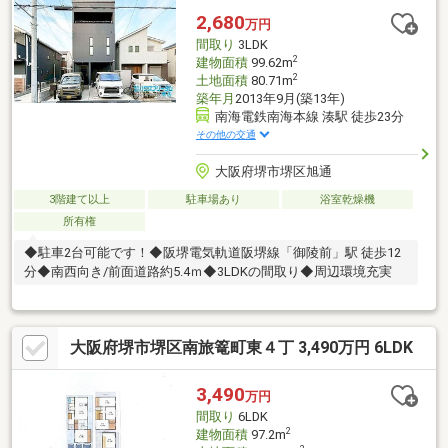
2,680
万円
間取り
3LDK
2
建物面積
99.62m
2
土地面積
80.71m
築年月
2013年9月(築13年)
南海電鉄南海本線 湊駅 徒歩23分
その他の交通
大阪府堺市堺区旭通
3階建て以上
駐車場あり
浴室乾燥機
所有権
◆駐車2台可能です！◆阪堺電気軌道阪堺線「御陵前」駅 徒歩12
分◆南西向き/前面道路約5.4ｍ◆3LDKの間取り◆周辺環境充実
大阪府堺市堺区南旅篭町東４丁 3,490万円 6LDK
3,490
万円
間取り
6LDK
2
建物面積
97.2m