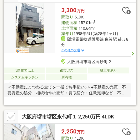
頂きます。休業期間中はご不便をお掛け致しますが、よろしくお
願いいたします。休業期間中に頂きましたお問い合わせにつきま
3,300
万円
しては、8月17日（月）午前9時より順次対応いたします。
間取り
5LDK
2
建物面積
157.01m
2
土地面積
110.64m
築年月
1998年5月(築28年4ヶ月)
阪堺電気軌道阪堺線 東湊駅 徒歩8
分
その他の交通
大阪府堺市堺区高砂町２
3階建て以上
都市ガス
駐車場あり
システムキッチン
所有権
＜不動産にまつわる全てを一括でお手伝い♪＞●不動産の売買・不
要資産の処分・相続物件の売却・買取紹介・任意売却など 不動
産の売却に関する全てのご相談・夢のマイホーム購入・目的別の
お住み替え・住宅ローンなど 不動産の購入に関する全てのご相
談●リフォーム・リノベーション工事・古くなったご自宅のリフ
大阪府堺市堺区永代町１ 2,250万円 4LDK
ォーム・水廻りや屋根の補修等々・購入した物件のリフォーム
等々 各種リフォームのご相談●各種保険の取り扱い・大切なご
自宅の火災保険・地震保険へのご加入手続き・ご購入のお住いの
2,250
万円
火災保険・地震保険へのご加入手続き・大切なお車の自動車保
間取り
4LDK