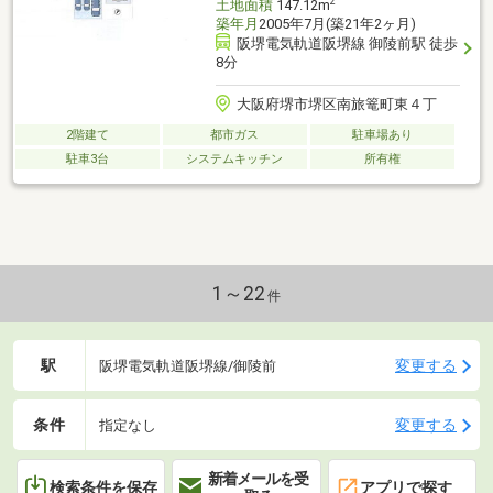
2
土地面積
147.12m
築年月
2005年7月(築21年2ヶ月)
阪堺電気軌道阪堺線 御陵前駅 徒歩
8分
大阪府堺市堺区南旅篭町東４丁
2階建て
都市ガス
駐車場あり
駐車3台
システムキッチン
所有権
1～22
件
駅
変更する
阪堺電気軌道阪堺線/御陵前
条件
変更する
指定なし
新着メールを受
検索条件を保存
アプリで探す