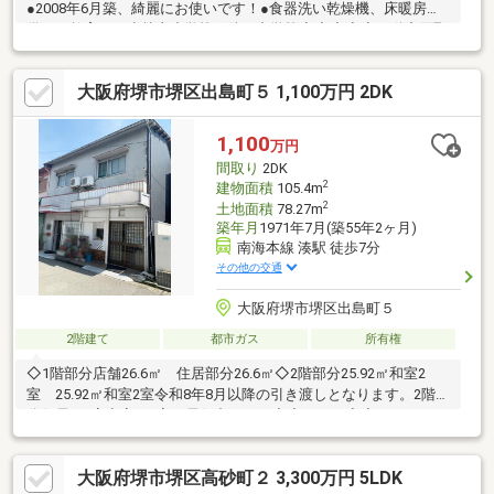
●2008年6月築、綺麗にお使いです！●食器洗い乾燥機、床暖房完
備！≪教育≫・少林寺小学校・陵西中学校◆◆◆◆◆不動産買取
強化中！・無料見積り・最短即日解答・業者持込歓迎◇◆◇◆◇
大阪府堺市堺区出島町５ 1,100万円 2DK
1,100
万円
間取り
2DK
2
建物面積
105.4m
2
土地面積
78.27m
築年月
1971年7月(築55年2ヶ月)
南海本線 湊駅 徒歩7分
その他の交通
大阪府堺市堺区出島町５
2階建て
都市ガス
所有権
◇1階部分店舗26.6㎡ 住居部分26.6㎡◇2階部分25.92㎡和室2
室 25.92㎡和室2室令和8年8月以降の引き渡しとなります。2階部
分住居は1室空室・1室は居住中です。◆◇＊・＋◆◇＊・＋＊・
＋＊・＋＊・＋◇◆＋・＊◇◆◇南海本線湊駅より徒歩6分（480
ｍ）◇新湊小学校まで徒歩5分（400ｍ）◇大浜中学校まで徒歩14
大阪府堺市堺区高砂町２ 3,300万円 5LDK
分（1120ｍ）8月11日（火）～8月16日（日）は夏季休業とさせて