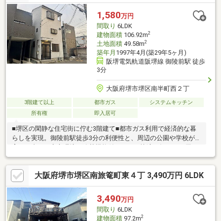
1,580
万円
間取り
6LDK
2
建物面積
106.92m
2
土地面積
49.58m
築年月
1997年4月(築29年5ヶ月)
阪堺電気軌道阪堺線 御陵前駅 徒歩
3分
大阪府堺市堺区南半町西２丁
3階建て以上
都市ガス
システムキッチン
所有権
即入居可
■堺区の閑静な住宅街に佇む3階建て■都市ガス利用で経済的な暮
らしを実現。御陵前駅徒歩3分の利便性と、周辺の公園や学校が子
育てを支える安心環境。追焚機能付きバスで快適な毎日をお届け
します。
大阪府堺市堺区南旅篭町東４丁 3,490万円 6LDK
3,490
万円
間取り
6LDK
2
建物面積
97.2m