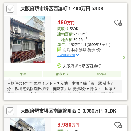
大阪府堺市堺区西湊町１ 480万円 5SDK
480
万円
間取り
5SDK
2
建物面積
24.03m
2
土地面積
80.52m
築年月
1927年1月(築99年8ヶ月)
南海本線 湊駅 徒歩7分
その他の交通
大阪府堺市堺区西湊町１
平屋
都市ガス
所有権
－物件のおすすめポイント－▼立地・南海本線「湊」駅 徒歩7
分・阪堺電気軌道阪堺線「御陵前」駅 徒歩3分▼特徴・古民家の
雰囲気がある室内・2階に納戸有・建物の裏にお庭有▼周辺環境・
スーパー「日之出屋御陵前店」徒歩2分(約150m)・新湊小学校 徒
歩7分(約540m)※1階の一部(面積箇所不明)及び2階部分(約20.25平
大阪府堺市堺区南旅篭町西３ 3,980万円 3LDK
米、テープ測量による)が増築未登記※再建築時には隣接住戸との
協議が必要※契約不適合責任免責※容積率は前面道路幅員により
160％に制限■ ご希望の住まい探しをお手伝いします
3,980
万円
━━━━━・・・物件の詳細・ご相談はお気軽にお問い合わせく