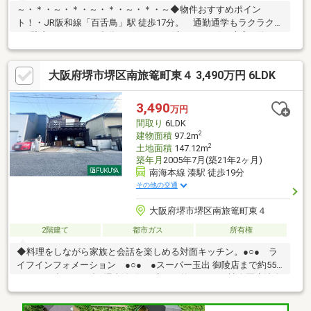
～・＊・～・＊・～・＊・～・＊・～◆物件おすすめポイン
ト！・JR阪和線「百舌鳥」駅 徒歩17分。 通勤通学もラクラク
♪・駐車スペースが2台分ございます！(車種による) 来客の際も
大変便利です。・南西向き/前面道路約7ｍ 陽当たりと風通し良
好です♪≪周辺環境≫・大仙小学校…徒歩9分・旭中学校…徒歩6
大阪府堺市堺区南旅篭町東４ 3,490万円 6LDK
分・ファミリーマート…徒歩2分・業務スーパー…徒歩9分・朝日会
病院…徒歩3分ハウスフリーダムは【東証スタンダード上場企業】
です。「見るだけ・聞くだけ」OK！不動産購入や住宅ローンなど
3,490
万円
お気軽にご相談ください♪♪
間取り
6LDK
2
建物面積
97.2m
2
土地面積
147.12m
築年月
2005年7月(築21年2ヶ月)
南海本線 湊駅 徒歩19分
その他の交通
大阪府堺市堺区南旅篭町東４
2階建て
都市ガス
所有権
◆料理をしながら家族と会話を楽しめる対面キッチン。●○● ラ
イフインフォメーション ●○● ●スーパー玉出 御陵店まで約550
ｍ ●セブンイレブン堺東湊町6丁店まで約600ｍ ●社会医療法人
清恵会清恵会病院まで約600ｍ ●日之出屋御陵前店まで約800
ｍ ●サンプラザ堺少林寺町西店まで約1100ｍ ○堺市立少林寺小