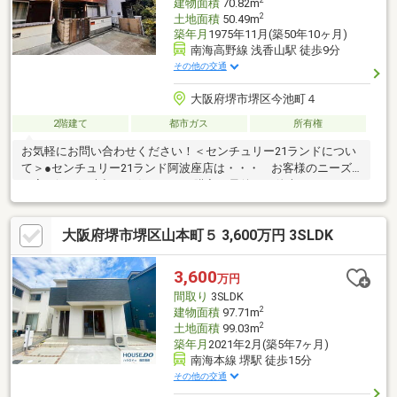
建物面積
70.82m
2
土地面積
50.49m
築年月
1975年11月(築50年10ヶ月)
南海高野線 浅香山駅 徒歩9分
その他の交通
大阪府堺市堺区今池町４
2階建て
都市ガス
所有権
お気軽にお問い合わせください！＜センチュリー21ランドについ
て＞●センチュリー21ランド阿波座店は・・・ お客様のニーズ
に寄り添い、大切なお住まいのご購入に最後まで伴走いたしま
す！●リフォームのご相談も承っております。●購入・売却・ロー
ンのご相談・・・なんでもお気軽にご相談くださいませ！〇大阪
大阪府堺市堺区山本町５ 3,600万円 3SLDK
メトロ千日前線・中央線「阿波座」駅5番出口より徒歩約2分！〇
営業時間：10：00～20：00（火曜日・水曜日定休日※祝日は営
業）事前にご連絡いただけますと、スムーズにご案内が可能で
3,600
万円
す。ご連絡お待ちしております！
間取り
3SLDK
2
建物面積
97.71m
2
土地面積
99.03m
築年月
2021年2月(築5年7ヶ月)
南海本線 堺駅 徒歩15分
その他の交通