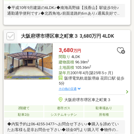
◆平成10年9月建築の6LDK♪◆南海高野線【浅香山】駅徒歩5分♪
通勤通学便利です♪◆北西角地♪前面道路約6ｍあり♪通風良好です
♪◆1階に水回り揃っており家事動線良い間取り♪◆スーパーコン
ビニ徒歩圏内♪
大阪府堺市堺区車之町東３ 3,680万円 4LDK
3,680
万円
間取り
4LDK
2
建物面積
96.38m
2
土地面積
105.36m
築年月
2001年4月(築25年5ヶ月)
阪堺電気軌道阪堺線 花田口駅 徒歩
5分
その他の交通
大阪府堺市堺区車之町東３
2階建て
都市ガス
駐車場あり
駐車2台
システムキッチン
所有権
◆内覧予約は06-4255-3477へお問合せ下さい♪◆購入を諦めてい
たお客様も是非お問合せ下さい◆頭金0円より購入可 ◆物件の特