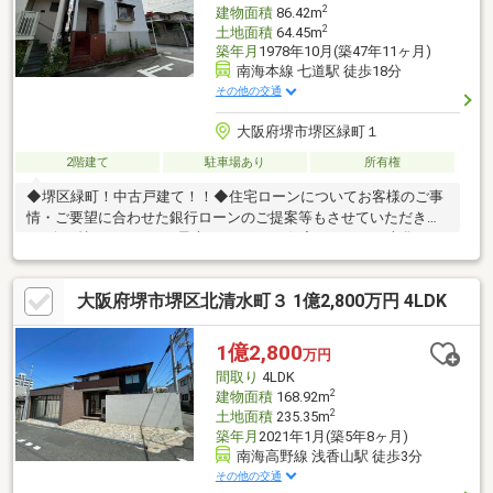
ております！
2
建物面積
86.42m
2
土地面積
64.45m
築年月
1978年10月(築47年11ヶ月)
南海本線 七道駅 徒歩18分
その他の交通
大阪府堺市堺区緑町１
2階建て
駐車場あり
所有権
◆堺区緑町！中古戸建て！！◆住宅ローンについてお客様のご事
情・ご要望に合わせた銀行ローンのご提案等もさせていただきま
す♪今お持ちのローン、最大500万円まで住宅ローンと一本化が可
能です♪先ずは気軽に弊社にご相談してください♪
大阪府堺市堺区北清水町３ 1億2,800万円 4LDK
1億2,800
万円
間取り
4LDK
2
建物面積
168.92m
2
土地面積
235.35m
築年月
2021年1月(築5年8ヶ月)
南海高野線 浅香山駅 徒歩3分
その他の交通