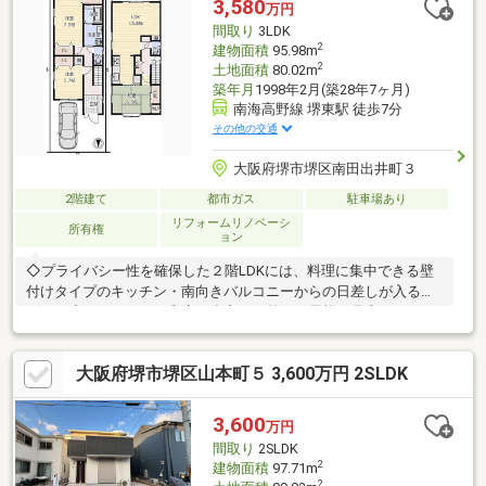
3,580
万円
ランナーがご提案！弊社は専門家同士が連携をとっているため、
間取り
3LDK
より多くの知見がございます。
2
建物面積
95.98m
2
土地面積
80.02m
築年月
1998年2月(築28年7ヶ月)
南海高野線 堺東駅 徒歩7分
その他の交通
大阪府堺市堺区南田出井町３
2階建て
都市ガス
駐車場あり
リフォームリノベーシ
所有権
ョン
◇プライバシー性を確保した２階LDKには、料理に集中できる壁
付けタイプのキッチン・南向きバルコニーからの日差しが入るリ
ビング◇キッチンから和室へ出入り可能。お子様の見守りなど、
多目的に活用いただけます
大阪府堺市堺区山本町５ 3,600万円 2SLDK
3,600
万円
間取り
2SLDK
2
建物面積
97.71m
2