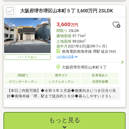
ウンターシステムキッチン採用！3口コンロ付きでお料理も快適、
家事動線にも配慮された設計です。・ウォークインクローゼット
大阪府堺市堺区山本町５丁 3,600万円 2SLDK
やルーフバルコニー付きで収納力・開放感ともに良好！各居室に
収納スペースを確保しています。・トイレ2ヶ所、温水洗浄便座、
エアコン付きなど暮らしを快適にする設備も充実！室内丁寧にお
3,600
万円
使いです。・三宝公園約260m、堺市立三宝小学校約700m、月州
間取り
2SLDK
中学校約850mと子育て世帯にも嬉しい住環境！
2
建物面積
97.71m
2
土地面積
99.03m
築年月
2021年2月(築5年7ヶ月)
南海電鉄南海本線 堺駅 徒歩16分
その他の交通
パノラマあり
大阪府堺市堺区山本町５丁
2階建て
都市ガス
駐車場あり
カウンターキッチン
システムキッチン
浴室乾燥機
【本日ご内覧可能】◆令和３年２月築◆南東向きにつき日当り良
好◆南海本線「堺」駅まで徒歩約１６分◆暮らしやすい２ＳＬＤ
Ｋ◆全居室収納有□２WAY利用可能の便利な立地
もっと見る