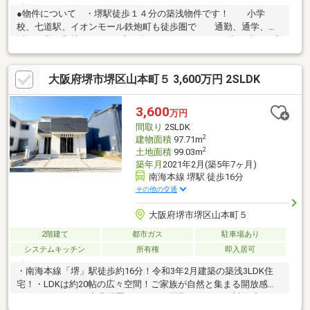
●物件について ・堺駅徒歩１４分の築浅物件です！ 小学
校、七道駅、イオンモール鉄炮町も徒歩圏で 通勤、通学、生
活が便利な立地です♪ ・南西向きのリビングは一日中日当たり良
好です！ ワイドバルコニーも南西面にありますので 晴れ
た日は洗濯物がよく乾きます♪ ・築浅物件ですので設備も新しく
大阪府堺市堺区山本町５ 3,600万円 2SLDK
充実しています！ パントリー、浄水機、食洗機つきのキッチ
ン、 浴室乾燥機、追炊き機能つきの浴室で機能的です！
広々としたランドリールームには大きな収納棚を 設置するこ
3,600
万円
とも可能です♪ 収納スペースも豊富ですのでお家を綺麗に保て
間取り
2SLDK
ます♪ 〇空家ですので即日内覧可能です♪
2
建物面積
97.71m
2
土地面積
99.03m
築年月
2021年2月(築5年7ヶ月)
南海本線 堺駅 徒歩16分
その他の交通
大阪府堺市堺区山本町５
2階建て
都市ガス
駐車場あり
システムキッチン
所有権
即入居可
・南海本線「堺」駅徒歩約16分！令和3年2月建築の築浅3LDK住
宅！・LDKは約20帖の広々空間！ご家族が自然と集まる開放感あ
るリビングです。家具配置もしやすい間取りです。・対面式のカ