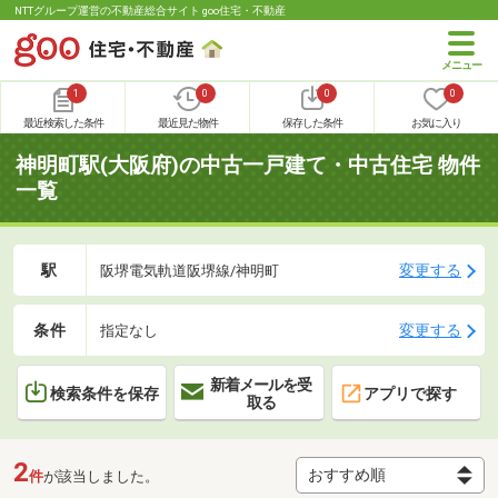
NTTグループ運営の不動産総合サイト goo住宅・不動産
1
0
0
0
最近検索した条件
最近見た物件
保存した条件
お気に入り
神明町駅(大阪府)の中古一戸建て・中古住宅 物件
一覧
駅
変更する
阪堺電気軌道阪堺線/神明町
条件
変更する
指定なし
新着メールを受
検索条件を保存
アプリで探す
取る
2
件
が該当しました。