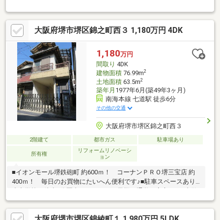
徴・駐車2台可能！・前道６ｍ以上！駐車スムーズ！・生活便利な
周辺環境・全居室収納あり・ゆとりのある4LDKの間取り・駅近で
通勤・通学便利♪◆見るだけ大歓迎◆接客対応品質に自信があり
大阪府堺市堺区錦之町西３ 1,180万円 4DK
◆夜間早朝もお気軽にご連絡ください！◆無料送迎可「購入する
か分からないけど見るだけ見たい」「他社の物件もまとめて見て
みたい」等 ご購入をご検討中のお客様にとって、より良い条件で
1,180
万円
ご購入頂く為に精一杯サポート致します不動産の事なら何でもお
間取り
4DK
気軽にご相談下さい！
2
建物面積
76.99m
2
土地面積
63.5m
築年月
1977年6月(築49年3ヶ月)
南海本線 七道駅 徒歩6分
その他の交通
大阪府堺市堺区錦之町西３
2階建て
都市ガス
駐車場あり
リフォームリノベーシ
所有権
ョン
■イオンモール堺鉄砲町 約600ｍ！ コーナンＰＲＯ堺三宝店 約
400ｍ！ 毎日のお買物にたいへん便利です♪■駐車スペースあり■
小中学校は徒歩9分圏内ですので、お子様の通学も安心です♪内覧
は事前にお電話でご予約ください。お問合せお待ちしておりま
す！
大阪府堺市堺区錦綾町１ 1,980万円 5LDK