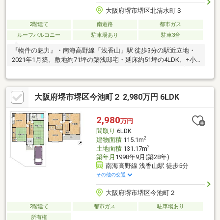
大阪府堺市堺区北清水町３
2階建て
南道路
都市ガス
ルーフバルコニー
駐車場あり
駐車3台
『物件の魅力』・南海高野線「浅香山」駅 徒歩3分の駅近立地・
2021年1月築、敷地約71坪の築浅邸宅・延床約51坪の4LDK、+小
屋裏収納＆ロフト完備・屋根付ガレージ2台分＋人工芝の前庭・テ
レビ付き浴室でスパリゾートのような寛ぎ・床の間付き本格和
室、客間にも書斎にも◎『周辺環境』・南海高野線「浅香山」駅
大阪府堺市堺区今池町２ 2,980万円 6LDK
徒歩3分・堺浅香山郵便局 徒歩約4分・セブン-イレブン浅香山町3
丁店 徒歩約4分・浅香山病院（総合病院）徒歩約6分・食品館アプ
ロ浅香山店 徒歩約8分・堺市立錦綾小学校 徒歩約10分・堺市立浅
2,980
万円
香山中学校 徒歩約13分
間取り
6LDK
2
建物面積
115.1m
2
土地面積
131.17m
築年月
1998年9月(築28年)
南海高野線 浅香山駅 徒歩5分
その他の交通
大阪府堺市堺区今池町２
2階建て
都市ガス
駐車場あり
所有権