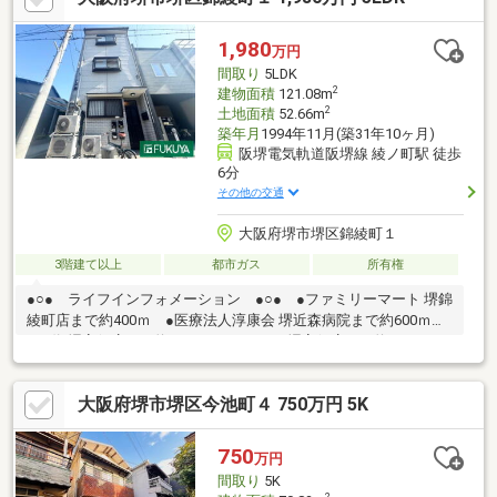
1,980
万円
間取り
5LDK
2
建物面積
121.08m
2
土地面積
52.66m
築年月
1994年11月(築31年10ヶ月)
阪堺電気軌道阪堺線 綾ノ町駅 徒歩
6分
その他の交通
大阪府堺市堺区錦綾町１
3階建て以上
都市ガス
所有権
●○● ライフインフォメーション ●○● ●ファミリーマート 堺錦
綾町店まで約400ｍ ●医療法人淳康会 堺近森病院まで約600ｍ
●万代 堺高須店まで約650ｍ ●コーナン堺高須店まで約700ｍ※下
水道隣地から引き込み（隣地との覚書あり）※容積率オ－バ－再
建築時はセットバック必要。※売主は契約不適合責任を負いませ
大阪府堺市堺区今池町４ 750万円 5K
ん。*----*----*----*----*----*----*----*----*----*----*----*----*御内覧ご希望
の際は、お気軽にお問い合わせ下さい。
750
万円
間取り
5K
2