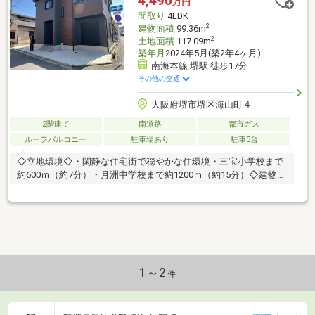
4,490
万円
の銀行と繋がりがあるため、最も低金利になるように審査が可
間取り
4LDK
能！お気軽にお問合せください！
2
建物面積
99.36m
2
土地面積
117.09m
築年月
2024年5月(築2年4ヶ月)
南海本線 堺駅 徒歩17分
その他の交通
大阪府堺市堺区海山町４
2階建て
南道路
都市ガス
ルーフバルコニー
駐車場あり
駐車3台
◇立地環境◇・閑静な住宅街で穏やかな住環境・三宝小学校まで
約600ｍ（約7分）・月洲中学校まで約1200ｍ（約15分）◇建物
◇・豊富な収納力が魅力 (ウォークインクローゼット、シューズ
インクローゼット、パントリー、主寝室、各洋室、和室etc.)・南
向きバルコニーは日当たり良好♪◆物件見学【随時】受付中◆物
件見学ご希望は、事前にご予約をお願い致します。平日ご希望の
お客様もご相談下さい♪◆ご予約は電話またはメールで◆TEL：
06-6585-0183MAIL：info@bravi-net.jp
1～2
件