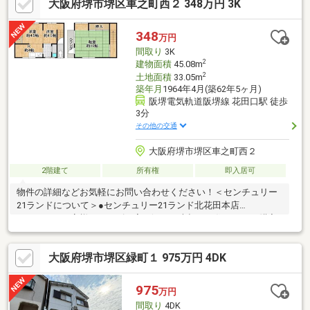
大阪府堺市堺区車之町西２ 348万円 3K
348
万円
間取り
3K
2
建物面積
45.08m
2
土地面積
33.05m
築年月
1964年4月(築62年5ヶ月)
阪堺電気軌道阪堺線 花田口駅 徒歩
3分
その他の交通
大阪府堺市堺区車之町西２
2階建て
所有権
即入居可
物件の詳細などお気軽にお問い合わせください！＜センチュリー
21ランドについて＞●センチュリー21ランド北花田本店
は・・・ お客様のニーズに寄り添い、大切なお住まいのご購入
に最後まで伴走いたします！●リフォームのご相談も承っており
ます。●購入・売却・ローンのご相談・・・なんでもお気軽にご
大阪府堺市堺区緑町１ 975万円 4DK
相談くださいませ！〇大阪メトロ御堂筋線「北花田」駅より徒歩
約10分！○JR阪和線「浅香」駅より徒歩約8分！〇営業時間：10：
00～20：00（火曜日・水曜日定休日※祝日は営業）事前にご連絡
975
万円
いただけますと、スムーズにご案内が可能です。ご連絡お待ちし
間取り
4DK