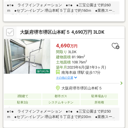
●○● ライフインフォメーション ●○● ●三宝公園まで約260
ｍ ●セブン-イレブン 堺山本町５丁店まで約160ｍ ●業務スーパ
ー堺山本町店まで約850ｍ ●清恵会三宝病院まで約1100ｍ ●ダ
イエー 堺店まで約1000ｍ※駐車台数は車種による。※S:納戸*----*--
--*----*----*----*----*----*----*----*----*----*----*御内覧ご希望の際は、お
大阪府堺市堺区山本町５ 4,690万円 3LDK
気軽にお問い合わせ下さい。
4,690
万円
間取り
3LDK
2
建物面積
81.98m
2
土地面積
108.76m
築年月
2025年6月(築1年3ヶ月)
南海本線 堺駅 徒歩17分
その他の交通
大阪府堺市堺区山本町５
2階建て
都市ガス
駐車場あり
駐車2台
システムキッチン
所有権
●○● ライフインフォメーション ●○● ●三宝公園まで約250
ｍ ●セブン-イレブン 堺山本町５丁店まで約230ｍ ●業務スーパ
ー堺山本町店まで約900ｍ ●清恵会三宝病院まで約1100ｍ ●ダ
イエー 堺店まで約1000ｍ ●A-プライス 堺店まで約550ｍ ●堺海