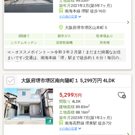
土地面積
99.03m
築年月
2021年2月(築5年7ヶ月)
南海本線 堺駅 徒歩16分
その他の交通
大阪府堺市堺区山本町５
2階建て
都市ガス
駐車場あり
システムキッチン
浴室乾燥機
所有権
≪～オススメポイント～≫令和３年２月築！まだまだ綺麗なお住
まいです♪交通は、南海本線「堺」駅まで徒歩約１６分！毎日の通
勤・通学に便利ですね♪南東向き日当たり良好！たっぷりの陽光に
包まれる明るい住まい！暮らしやすい２ＳＬＤＫ！子供部屋や趣
味のお部屋も作れますね！内覧予約は当日から承っております！
大阪府堺市堺区南向陽町１ 5,299万円 4LDK
お気軽にお問い合わせ下さいませ♪≪～利便性よい周辺環境～
≫◆小学校…三宝小学校まで徒歩１０分◆中学校…月州中学校まで
徒歩１２分◆スーパー…A-プライス堺店まで徒歩７分◆日用品…コ
5,299
万円
コカラファイン堺駅前店まで徒歩１４分
間取り
4LDK
2
建物面積
89.83m
2
土地面積
88.16m
築年月
2025年7月(築1年2ヶ月)
南海高野線 堺東駅 徒歩7分
その他の交通