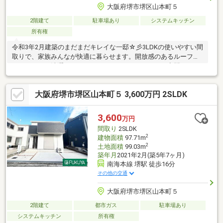
大阪府堺市堺区山本町５
2階建て
駐車場あり
システムキッチン
所有権
令和3年2月建築のまだまだキレイな一邸☆彡3LDKの使いやすい間
取りで、家族みんなが快適に暮らせます。開放感のあるルーフバ
ルコニーは、洗濯はもちろん、ちょっとしたくつろぎ空間として
も活躍。小学校・中学校ともに徒歩11分圏内で、毎日の通学も安
心の立地です。“新しさ”と“暮らしやすさ”を兼ね備えたおすすめ物
大阪府堺市堺区山本町５ 3,600万円 2SLDK
件。
3,600
万円
間取り
2SLDK
2
建物面積
97.71m
2
土地面積
99.03m
築年月
2021年2月(築5年7ヶ月)
南海本線 堺駅 徒歩16分
その他の交通
大阪府堺市堺区山本町５
2階建て
都市ガス
駐車場あり
システムキッチン
所有権