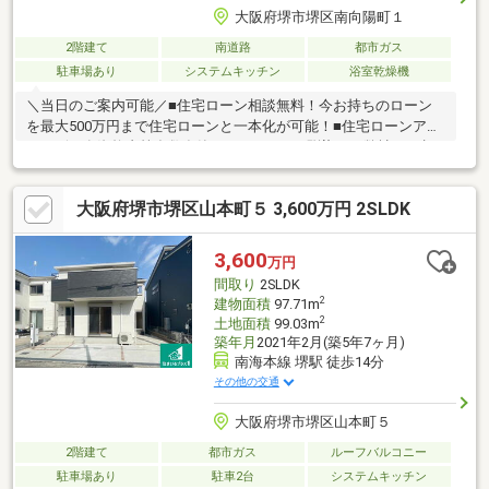
大阪府堺市堺区南向陽町１
2階建て
南道路
都市ガス
駐車場あり
システムキッチン
浴室乾燥機
＼当日のご案内可能／■住宅ローン相談無料！今お持ちのローン
を最大500万円まで住宅ローンと一本化が可能！■住宅ローンアド
バイザー有資格者等多数在籍のTV・CMでお馴染みの弊社にご相
談下さい！新築物件は『住まい選びのプロフェッショナル』住ま
いるプラス１近畿住宅流通本店にお任せ下さい！【新築取扱件数
大阪府堺市堺区山本町５ 3,600万円 2SLDK
5400件以上】スーモに掲載していない物件もご相談下さい！住宅
ローン提携銀行多数！圧倒的取引実績数！光熱費高騰対策キャン
ペーン実施！●●新型コロナウィルス感染予防対策●●
3,600
万円
間取り
2SLDK
2
建物面積
97.71m
2
土地面積
99.03m
築年月
2021年2月(築5年7ヶ月)
南海本線 堺駅 徒歩14分
その他の交通
大阪府堺市堺区山本町５
2階建て
都市ガス
ルーフバルコニー
駐車場あり
駐車2台
システムキッチン