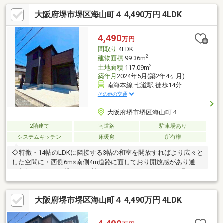
大阪府堺市堺区海山町４ 4,490万円 4LDK
4,490
万円
間取り
4LDK
2
建物面積
99.36m
2
土地面積
117.09m
築年月
2024年5月(築2年4ヶ月)
南海本線 七道駅 徒歩14分
その他の交通
大阪府堺市堺区海山町４
2階建て
南道路
駐車場あり
システムキッチン
床暖房
所有権
◇特徴・14帖のLDKに隣接する3帖の和室を開放すればより広々と
した空間に・西側6m×南側4m道路に面しており開放感があり通風
も良好・キッチン横には便利なパントリーがありストック品もス
ッキリ収納・浴室に窓が設置されているため換気がしやすく衛生
的◇立地・堺市立三宝小学校まで徒歩約7分・堺市立月州中学校
大阪府堺市堺区海山町４ 4,490万円 4LDK
まで徒歩約12分◆◇弊社が選ばれる理由◆◇１．お金の扱い方の
プロ、ファイナンシャルプランナーが資金計画をサポート！２．
買い替えなどにも対応できる売却専門チームあり！３．たくさん