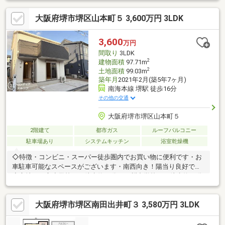
山郵便局まで約400ｍ ○堺市立三宝小学校まで約800ｍ ○堺市立
大阪府堺市堺区山本町５ 3,600万円 3LDK
月州中学校まで約1000ｍ※駐車台数は車種による※写真中の家具等
の調度品は対象に含まれません。*----*----*----*----*----*----*----*----*-
---*御内覧ご希望の際は、お気軽にお問い合わせ下さい。
3,600
万円
間取り
3LDK
2
建物面積
97.71m
2
土地面積
99.03m
築年月
2021年2月(築5年7ヶ月)
南海本線 堺駅 徒歩16分
その他の交通
大阪府堺市堺区山本町５
2階建て
都市ガス
ルーフバルコニー
駐車場あり
システムキッチン
浴室乾燥機
◇特徴・コンビニ・スーパー徒歩圏内でお買い物に便利です・お
車駐車可能なスペースがございます・南西向き！陽当り良好です
◇立地・三宝小学校まで徒歩約10分・月州中学校まで徒歩約11分
◆◇弊社が選ばれる理由◆◇１．お金の扱い方のプロ、ファイナ
ンシャルプランナーが資金計画をサポート！２．買い替えなどに
大阪府堺市堺区南田出井町３ 3,580万円 3LDK
も対応できる売却専門チームあり！３．たくさんの銀行と繋がり
があるため、最も低金利になるように審査が可能！４．物件のお
引渡し後に必要になったお家のリフォームも弊社のリフォームプ