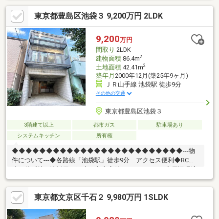
物プレゼンテーションも随時受付中♪是非、現地をご確認くださ
東京都豊島区池袋３ 9,200万円 2LDK
い！♪物件の詳細はADCAST駒込支店迄【０１２０－９１７－１９
７】♪☆━━━…‥・ ━☆━ ・‥…━━━☆
9,200
万円
間取り
2LDK
2
建物面積
86.4m
2
土地面積
42.41m
築年月
2000年12月(築25年9ヶ月)
ＪＲ山手線 池袋駅 徒歩9分
その他の交通
東京都豊島区池袋３
3階建て以上
都市ガス
駐車場あり
システムキッチン
所有権
◆◆◆◆◆◆◆◆◆◆◆◆◆◆◆◆◆◆◆◆◆◆◆◆◆---物
件について---◆各路線「池袋駅」徒歩9分 アクセス便利◆RC
造 外断熱工法採用の戸建て◆車庫付き2LDK+ロフト◆周辺環境
良好---こちらの物件でアドキャストが出来る事---◆提携銀行のご
利用が可能（金利0.595％～）◆物件調査報告書の作成が可能です
東京都文京区千石２ 9,980万円 1SLDK
◆ライフプランシミュレーション(※LP)の実施が可能です (※LPと
は、住宅購入後の資金シミュレーションで
す)◆◆◆◆◆◆◆◆◆◆◆◆◆◆◆◆◆◆◆◆◆◆◆◆◆