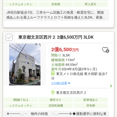
システムキッチン
所有権
即入居可
JR目白駅徒歩7分。三井ホーム旧施工の免震・耐震住宅に、開放
感あふれる屋上ルーフテラスとロフト収納を備えた5LDK。家族が
ゆとりを感じながら、安心して永く暮らせる住まいです。
東京都文京区西片２ 2億6,500万円 3LDK
2億6,500
万円
間取り
3LDK
2
建物面積
113m
2
土地面積
69.55m
築年月
2024年4月(築2年5ヶ月)
東京メトロ南北線 東大前駅 徒歩7
分
その他の交通
東京都文京区西片２
3階建て以上
都市ガス
駐車場あり
システムキッチン
浴室乾燥機
所有権
☆━━━…‥・ 物件の特徴 ・‥…━━━☆◆通勤通学に便利な東