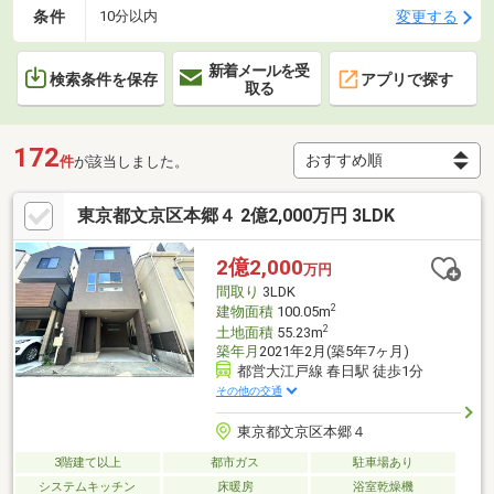
条件
変更する
10分以内
新着メールを受
検索条件を保存
アプリで探す
取る
172
件
が該当しました。
東京都文京区本郷４ 2億2,000万円 3LDK
2億2,000
万円
間取り
3LDK
2
建物面積
100.05m
2
土地面積
55.23m
築年月
2021年2月(築5年7ヶ月)
都営大江戸線 春日駅 徒歩1分
その他の交通
東京都文京区本郷４
3階建て以上
都市ガス
駐車場あり
システムキッチン
床暖房
浴室乾燥機