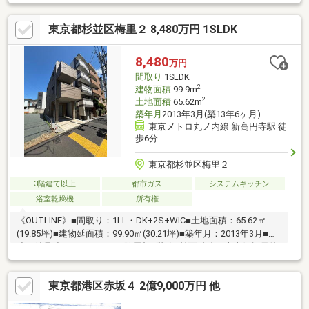
動産屋】として 徹底的にまで顧客主義を貫く事をお約束いたしま
す■都心エリアに特化した情報網を駆使し、最良の不動産をご提
東京都杉並区梅里２ 8,480万円 1SLDK
案■住宅ローンシュミレーション無料相談会 毎日随時開催中■ウ
ォールメイトオリジナルの住宅購入・住替え等について 分かりや
すく解説したガイドブックをご希望者様に【無料プレゼント】～
8,480
万円
弊社ホームページ～https://wallmate.co.jp/～
間取り
1SLDK
2
建物面積
99.9m
2
土地面積
65.62m
築年月
2013年3月(築13年6ヶ月)
東京メトロ丸ノ内線 新高円寺駅 徒
歩6分
東京都杉並区梅里２
3階建て以上
都市ガス
システムキッチン
浴室乾燥機
所有権
《OUTLINE》■間取り：1LL・DK+2S+WIC■土地面積：65.62㎡
(19.85坪)■建物延面積：99.90㎡(30.21坪)■築年月：2013年3月■構
造：鉄骨造スレートぶき・陸屋根3階建■前面道路：南東側幅員約
15.0ｍ公道《POINT》◎旭化成ホームズ(株)施工のヘーベルハウス
◎新高円寺駅徒歩6分の好立地◎前面道路幅員約15ｍ◎南東向き
東京都港区赤坂４ 2億9,000万円 他
につき日照・通風良好◎ロングライフ住宅を支える、旭化成独自
の「60年点検システム」