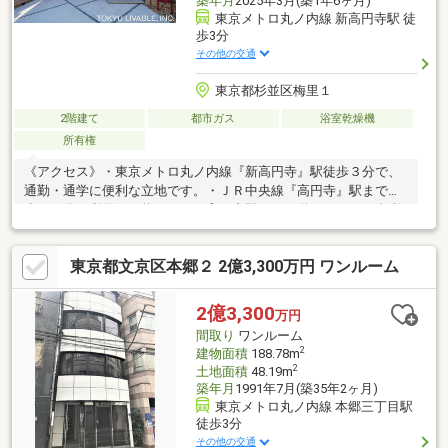
築年月
2025年3月(築1年6ヶ月)
東京メトロ丸ノ内線 新高円寺駅 徒
歩3分
その他の交通
東京都杉並区梅里１
2階建て
都市ガス
浴室乾燥機
所有権
《アクセス》・東京メトロ丸ノ内線『新高円寺』駅徒歩３分で、
通勤・通学に便利な立地です。・ＪＲ中央線『高円寺』駅まで徒
歩１３分も利用が可能です。・高円寺駅までの道のりには、多彩
なショップや飲食店が入っている商店街があります。《周辺環
境・立地条件》・駅周辺が商業地域や準商業地域であるのに対
東京都文京区本郷２ 2億3,300万円 ワンルーム
し、この地は第一種低層住居専用地域の戸建てが広がる閑静な住
宅街。駅前の賑わいと閑静な暮らしを両方を享受できる立地で
す。《分譲・施工・構造》・令和７年３月築、木のぬくもりを感
2億3,300
万円
じるＢＥＳＳ施工の旧注文住宅です。《道路・方位等》・前面道
間取り
ワンルーム
路は通りぬけができないため、車の交通量が少ないのが特徴で
2
建物面積
188.78m
す。
2
土地面積
48.19m
築年月
1991年7月(築35年2ヶ月)
東京メトロ丸ノ内線 本郷三丁目駅
徒歩3分
その他の交通