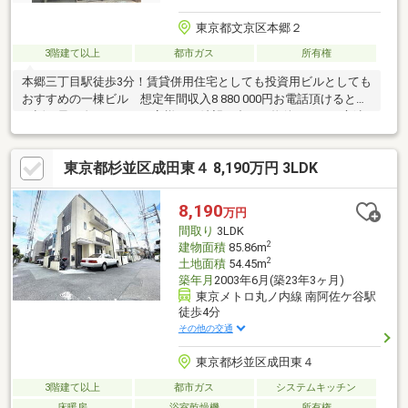
東京都文京区本郷２
3階建て以上
都市ガス
所有権
本郷三丁目駅徒歩3分！賃貸併用住宅としても投資用ビルとしても
おすすめの一棟ビル 想定年間収入8 880 000円お電話頂けると、
お話が早く進みます。お客様のご希望に合った物件を細かい心遣
いでお手伝いさせて頂きます。弊社HPには公開前の物件を多数掲
載しておりますので、新鮮な情報をいち早く発信させて頂いてお
東京都杉並区成田東４ 8,190万円 3LDK
ります。お客様が納得なさるお住まいが見つかるよう、スピード
感を持って全力でサポートします。売却査定・買い取りも致しま
す。ご希望の際は、ケーコーポレーション売買事業部03-6865-
8,190
万円
1151迄 お気軽にお問い合わせ下さい。
間取り
3LDK
2
建物面積
85.86m
2
土地面積
54.45m
築年月
2003年6月(築23年3ヶ月)
東京メトロ丸ノ内線 南阿佐ケ谷駅
徒歩4分
その他の交通
東京都杉並区成田東４
3階建て以上
都市ガス
システムキッチン
床暖房
浴室乾燥機
所有権