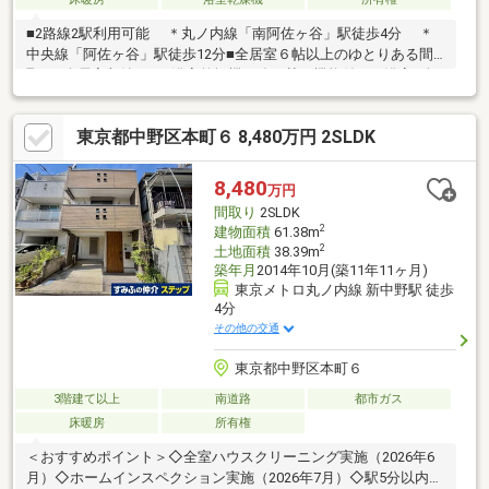
■2路線2駅利用可能 ＊丸ノ内線「南阿佐ヶ谷」駅徒歩4分 ＊
中央線「阿佐ヶ谷」駅徒歩12分■全居室６帖以上のゆとりある間
取り■全居室収納あり■浴室乾燥機、追い焚き機能付きの浴室■全
室2面採光 ■トイレ2か所あり■ＴＶモニター付インターホンあり
■ハイルーフ駐車場あり（※車種制限あり）【生活利便施設】阿佐
東京都中野区本町６ 8,480万円 2SLDK
谷すずらん通り商店街（入口まで約140m・徒歩2分）阿佐ヶ谷駅
から南側（阿佐ヶ谷駅方面）へ約740m続くアーケード商店街で
す。飲食店や物販店、生活関連サービス店舗が充実しており、天
8,480
万円
候を気にせず快適に買い物や散策を楽しめます。
間取り
2SLDK
2
建物面積
61.38m
2
土地面積
38.39m
築年月
2014年10月(築11年11ヶ月)
東京メトロ丸ノ内線 新中野駅 徒歩
4分
その他の交通
東京都中野区本町６
3階建て以上
南道路
都市ガス
床暖房
所有権
＜おすすめポイント＞◇全室ハウスクリーニング実施（2026年6
月）◇ホームインスペクション実施（2026年7月）◇駅5分以内の