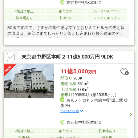
東京都中野区本町２
3階建て以上
都市ガス
ルーフバルコニー
駐車場あり
駐車3台
システムキッチン
RC造ですので、さすがの剛性感は文字どおりミニビルその光と音
の演出は、細部にまでしっかりと落とし込まれた教会建築のデザ
イン手法ゆえでしょう緑と水に囲まれた美しいロケーションにし
て、西新宿の高層ビル群をも望めるその立地は、日常の利便性は
もちろん、将来的な資産性もしっかりと担保してくれます新築相
東京都中野区本町２ 11億5,000万円 9LDK
場が跳ね上がりつつある昨今、好立地での不動産流通は今や中古
がメインストリ-ムそれこそ住居兼ミュージアムやコンサートホー
ル、演舞場といった用途にも充分耐えうる唯一無二のその造り
11億5,000
万円
は、まさに“百聞は一見にしかず”是非一度、ご見学ください！
間取り
9LDK
2
建物面積
861m
2
土地面積
338m
築年月
1998年4月(築28年5ヶ月)
東京メトロ丸ノ内線 中野坂上駅 徒
歩9分
その他の交通
東京都中野区本町２
3階建て以上
都市ガス
駐車場あり
駐車3台
システムキッチン
所有権