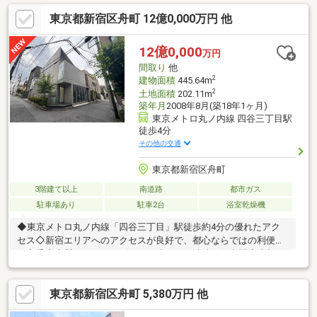
のアクセスも軽快で、ビジネスユースとプライベートを両立でき
東京都新宿区舟町 12億0,000万円 他
ます。一棟物件ならではの資産性も高く、将来的な賃貸収入や法
人利用の拠点としても検討できる物件です。
12億0,000
万円
間取り
他
2
建物面積
445.64m
2
土地面積
202.11m
築年月
2008年8月(築18年1ヶ月)
東京メトロ丸ノ内線 四谷三丁目駅
徒歩4分
その他の交通
東京都新宿区舟町
3階建て以上
南道路
都市ガス
駐車場あり
駐車2台
浴室乾燥機
◆東京メトロ丸ノ内線「四谷三丁目」駅徒歩約4分の優れたアク
セス◇新宿エリアへのアクセスが良好で、都心ならではの利便性
を享受◆上質なガラスデザインが映える、洗練の住空間◇大切な
お車を雨風から守るビルトインガレージ付き
東京都新宿区舟町 5,380万円 他