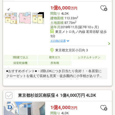
い！♪物件の詳細はADCAST駒込支店迄【０１２０－９１７－１９
７】♪☆━━━…‥・ ━☆━ ・‥…━━━☆
1億6,000
万円
間取り
4LDK
2
建物面積
113.33m
2
土地面積
87.73m
築年月
2018年11月(築7年10ヶ月)
東京メトロ丸ノ内線 茗荷谷駅 徒歩
5分
その他の交通
東京都文京区小日向３
3階建て以上
都市ガス
システムキッチン
浴室乾燥機
所有権
■おすすめポイント■・2階LDKにつき日当たり良好！・各居室に
クローゼットを備えて収納も充実・徒歩圏内に小学校があり子育
てに嬉しいエリア・お仕事帰りのご見学も大歓迎・探し始めのお
客様、正しい家探しをお伝えします■交通アクセス■・丸の内線
【茗荷谷】駅徒歩5分----------------------お気軽に下記の《資料請求》
東京都杉並区南荻窪４ 1億4,000万円 4LDK
又は《見学予約》ボタンをクリック！又は大和アクタス 0120-
105-111(通話無料)まで
1億4,000
万円
間取り
4LDK