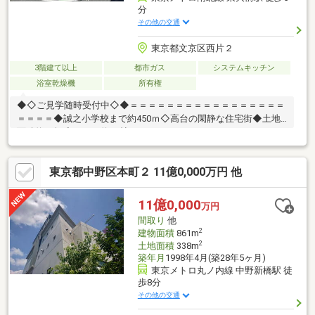
分
その他の交通
東京都文京区西片２
3階建て以上
都市ガス
システムキッチン
浴室乾燥機
所有権
◆◇ご見学随時受付中◇◆＝＝＝＝＝＝＝＝＝＝＝＝＝＝＝＝＝
＝＝＝＝◆誠之小学校まで約450ｍ◇高台の閑静な住宅街◆土地
面積約21坪◇ＬＤＫ約19帖＝＝＝＝＝＝＝＝＝＝＝＝＝＝＝＝＝
＝＝＝＝詳細はお気軽にお問い合わせください♪
東京都中野区本町２ 11億0,000万円 他
11億0,000
万円
間取り
他
2
建物面積
861m
2
土地面積
338m
築年月
1998年4月(築28年5ヶ月)
東京メトロ丸ノ内線 中野新橋駅 徒
歩8分
その他の交通