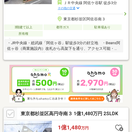
ＪＲ中央線 阿佐ケ谷駅 徒歩3分
その他の交通
東京都杉並区阿佐谷南３
3階建て以上
都市ガス
駐車場あり
所有権
・JR中央線・総武線「阿佐ヶ谷」駅徒歩3分の好立地 ・Beans阿
佐ヶ谷（商業施設内）改札から高架下を通り、アクセス可能・南
側には専用庭あり・開放感のあるLDKと一体型のカウンターキッ
チン ・ビルトイン車庫あり（※車種制限あり）
東京都杉並区高円寺南３ 1億1,480万円 2SLDK
1億1,480
万円