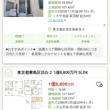
2
建物面積
94.85m
2
土地面積
101.42m
築年月
2020年11月(築5年10ヶ月)
ＪＲ中央線 荻窪駅 徒歩6分
その他の交通
東京都杉並区南荻窪４
2階建て
都市ガス
システムキッチン
床暖房
浴室乾燥機
所有権
■おすすめポイント■・低層エリア閑静な住宅街・2階LDKにつき
日当たり良好！・各居室にクローゼットを備えて収納も充実・徒
歩圏内に小学校があり子育てに嬉しいエリア・お仕事帰りのご見
学も大歓迎・住宅購入に関るお金のご相談をお受けします・探し
始めのお客様、正しい家探しをお伝えします＊ご来店頂きアンケ
東京都豊島区目白２ 1億8,800万円 5LDK
ート回答でギフトカードプレゼント！■交通アクセス■・ＪＲ中央
線【荻窪】駅徒歩6分----------------------お気軽に下記の《資料請求》
又は《見学予約》ボタンをクリック！又は大和アクタス 0120-
1億8,800
万円
105-111(通話無料)まで
間取り
5LDK
2
建物面積
127.52m
2
土地面積
128.57m
築年月
2006年3月(築20年6ヶ月)
ＪＲ山手線 目白駅 徒歩7分