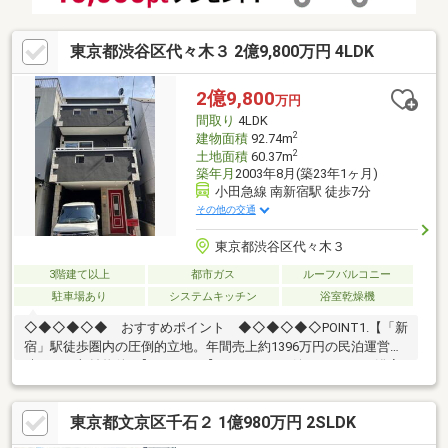
東京都渋谷区代々木３ 2億9,800万円 4LDK
2億9,800
万円
間取り
4LDK
2
建物面積
92.74m
2
土地面積
60.37m
築年月
2003年8月(築23年1ヶ月)
小田急線 南新宿駅 徒歩7分
その他の交通
東京都渋谷区代々木３
3階建て以上
都市ガス
ルーフバルコニー
駐車場あり
システムキッチン
浴室乾燥機
◇◆◇◆◇◆ おすすめポイント ◆◇◆◇◆◇POINT1.【「新
宿」駅徒歩圏内の圧倒的立地。年間売上約1396万円の民泊運営実
績がある収益物件。】POINT2.【ファミリーに嬉しい4LDK。浴室
TVや食洗機、洗面台2ヶ所など充実の設備が魅力です。】POINT3.
【代々木公園が徒歩圏内で、都心にありながら豊かな自然を感じ
東京都文京区千石２ 1億980万円 2SLDK
られる落ち着いた住環境。】
◇◆◇◆◇◆◇◆◇◆◇◆◇◆◇◆◇◆◇◆◇◆◇◆【ライ