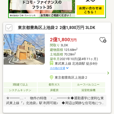
７－１９７】♪☆━━━…‥・ ━☆━ ・‥…━━━☆
東京都豊島区上池袋２ 2億1,800万円 3LDK
2億1,800
万円
間取り
3LDK
2
建物面積
125.68m
2
土地面積
70.28m
築年月
2021年10月(築4年11ヶ月)
東武東上線 北池袋駅 徒歩8分
その他の交通
東京都豊島区上池袋２
3階建て以上
都市ガス
ルーフバルコニー
システムキッチン
床暖房
浴室乾燥機
☆━━━…‥・ 物件の特徴 ・‥…━━━☆◆通勤通学に便利な東
武東上線『』北池袋』駅 利用可能♪ ◆周辺は閑静な住宅地につ
き落ち着いた街並みでお過ごし頂けます♪◆スーパー、コンビ
ニ、公園等、生活環境良好♪◆同仕様モデルハウスのご案内や建