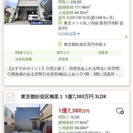
間取り
2SLDK
2
建物面積
111.96m
2
土地面積
66.52m
築年月
2011年12月(築14年9ヶ月)
東京メトロ丸ノ内線 新高円寺駅 徒
歩3分
その他の交通
東京都杉並区高円寺南３
3階建て以上
都市ガス
床暖房
浴室乾燥機
所有権
【おすすめポイント】◇窓が多く、自然光あふれる明るい住空間
◇開放感のある空間◇全居室6帖以上あり◇1階・2階に洗面所・
トイレ2か所あり◇白を基調とした明るい内装◇ロフト有（約4.0
帖）◇ガスコンロからIHに変更出来るよう対応済◇各フロア収納
あり、廊下等にも収納スペース確保済◇注文住宅(株式会社フルキ
東京都杉並区梅里１ 1億7,380万円 3LDK
スペースデザイン施工)◇北側隣接地路地上部分の為、通風良好
1億7,380
万円
間取り
3LDK
2
建物面積
77.83m
2
土地面積
94.04m