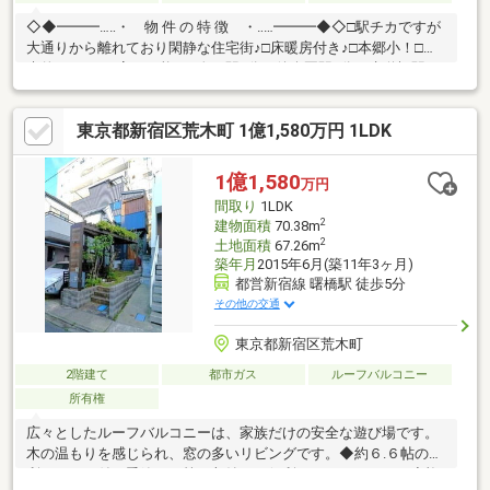
◇◆━━━…‥・ 物 件 の 特 徴 ・‥…━━━◆◇□駅チカですが
大通りから離れており閑静な住宅街♪□床暖房付き♪□本郷小！□将
来的に4LDKに変更可能！□春日駅1分・後楽園駅3分、水道橋駅も
利用可能♪□こだわりの1枚鏡ハイグレード洗面♪♪物件のお問合せ
はアドキャスト三軒茶屋支店まで【0120-974313】♪♪
東京都新宿区荒木町 1億1,580万円 1LDK
1億1,580
万円
間取り
1LDK
2
建物面積
70.38m
2
土地面積
67.26m
築年月
2015年6月(築11年3ヶ月)
都営新宿線 曙橋駅 徒歩5分
その他の交通
東京都新宿区荒木町
2階建て
都市ガス
ルーフバルコニー
所有権
広々としたルーフバルコニーは、家族だけの安全な遊び場です。
木の温もりを感じられ、窓の多いリビングです。◆約６.６帖の便
利なロフト付き季節もの等の収納にも便利なスペースです。◆複