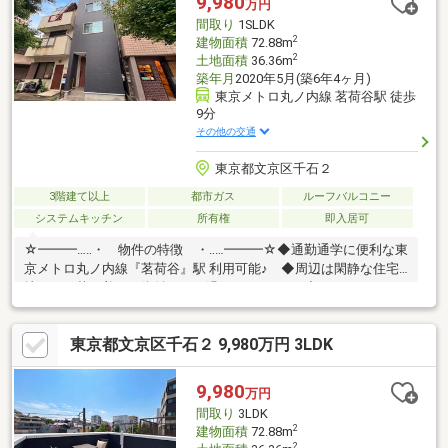
9,980
万円
間取り
1SLDK
2
建物面積
72.88m
2
土地面積
36.36m
築年月
2020年5月(築6年4ヶ月)
東京メトロ丸ノ内線 茗荷谷駅 徒歩
9分
その他の交通
東京都文京区千石２
3階建て以上
都市ガス
ルーフバルコニー
システムキッチン
所有権
即入居可
☆━━━…‥・ 物件の特徴 ・‥…━━━☆◆通勤通学に便利な東
京メトロ丸ノ内線『茗荷谷』駅 利用可能♪ ◆周辺は閑静な住宅
地につき落ち着いた街並みでお過ごし頂けます♪◆スーパー、コ
ンビニ、公園等、生活環境良好♪◆同仕様モデルハウスのご案内
や建物プレゼンテーションも随時受付中♪是非、現地をご確認くだ
東京都文京区千石２ 9,980万円 3LDK
さい！♪物件の詳細はADCAST駒込支店迄【０１２０－９１７－１
９７】♪☆━━━…‥・ ━☆━ ・‥…━━━☆
9,980
万円
間取り
3LDK
2
建物面積
72.88m
2