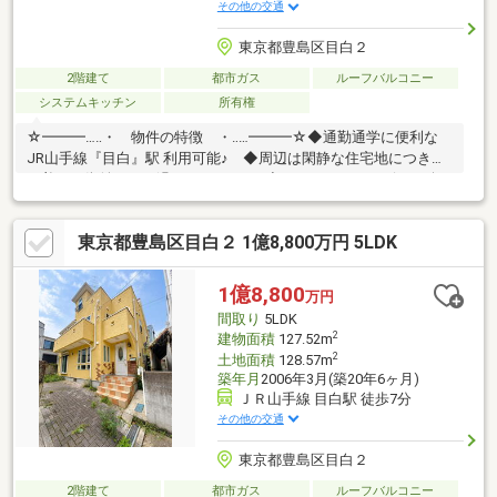
その他の交通
東京都豊島区目白２
2階建て
都市ガス
ルーフバルコニー
システムキッチン
所有権
☆━━━…‥・ 物件の特徴 ・‥…━━━☆◆通勤通学に便利な
JR山手線『目白』駅 利用可能♪ ◆周辺は閑静な住宅地につき落
ち着いた街並みでお過ごし頂けます♪◆スーパー、コンビニ、公
園等、生活環境良好♪◆同仕様モデルハウスのご案内や建物プレ
ゼンテーションも随時受付中♪是非、現地をご確認ください！♪物
東京都豊島区目白２ 1億8,800万円 5LDK
件の詳細はADCAST駒込支店迄【０１２０－９１７－１９７】
♪☆━━━…‥・ ━☆━ ・‥…━━━☆
1億8,800
万円
間取り
5LDK
2
建物面積
127.52m
2
土地面積
128.57m
築年月
2006年3月(築20年6ヶ月)
ＪＲ山手線 目白駅 徒歩7分
その他の交通
東京都豊島区目白２
2階建て
都市ガス
ルーフバルコニー