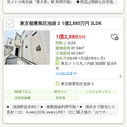
京メトロ南北線『東大前』駅 利用可能♪ ◆周辺は閑静な住宅地
につき落ち着いた街並みでお過ごし頂けます♪◆スーパー、コン
ビニ、公園等、生活環境良好♪◆同仕様モデルハウスのご案内や
建物プレゼンテーションも随時受付中♪是非、現地をご確認くださ
東京都豊島区池袋３ 1億2,880万円 3LDK
い！♪物件の詳細はADCAST駒込支店迄【０１２０－９１７－１９
７】♪☆━━━…‥・ ━☆━ ・‥…━━━☆
1億2,880
万円
間取り
3LDK
2
建物面積
81.54m
2
土地面積
66.24m
築年月
2024年1月(築2年8ヶ月)
東京メトロ丸ノ内線 池袋駅 徒歩8
分
その他の交通
東京都豊島区池袋３
3階建て以上
都市ガス
システムキッチン
浴室乾燥機
所有権
■ 池袋駅徒歩8分！■ 複数路線利用可能！■ 南向きで陽当たり
良好！□□ A very COOL every LIFE ! □□ご購入後の「おウチ」と
「お金」のご相談窓口をご用意しております！・金利上昇時のリ
スクヘッジ、借換え相談、繰上返済のタイミング、各種保険の見