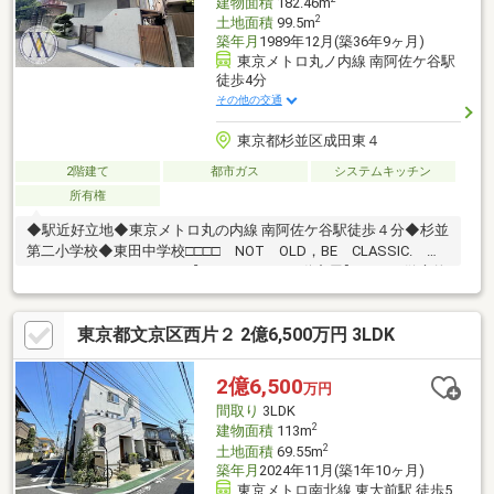
建物面積
182.46m
2
土地面積
99.5m
築年月
1989年12月(築36年9ヶ月)
東京メトロ丸ノ内線 南阿佐ケ谷駅
徒歩4分
その他の交通
東京都杉並区成田東４
2階建て
都市ガス
システムキッチン
所有権
◆駅近好立地◆東京メトロ丸の内線 南阿佐ケ谷駅徒歩４分◆杉並
第二小学校◆東田中学校□□□□ NOT OLD，BE CLASSIC.
□□□□■ウォールメイトは【かかりつけの不動産屋】として 徹底的
にまで顧客主義を貫く事をお約束いたします■都心エリアに特化
した情報網を駆使し、最良の不動産をご提案■住宅ローンシュミ
東京都文京区西片２ 2億6,500万円 3LDK
レーション無料相談会 毎日随時開催中■ウォールメイトオリジ
ナルの住宅購入・住替え等について 分かりやすく解説したガイド
ブックをご希望者様に【無料プレゼント】～弊社ホームページ～
2億6,500
万円
https://wallmate.co.jp/～
間取り
3LDK
2
建物面積
113m
2
土地面積
69.55m
築年月
2024年11月(築1年10ヶ月)
東京メトロ南北線 東大前駅 徒歩5