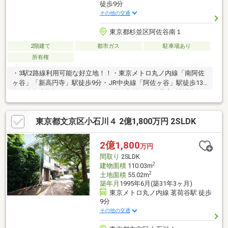
徒歩9分
その他の交通
東京都杉並区阿佐谷南１
2階建て
都市ガス
駐車場あり
所有権
・3駅2路線利用可能な好立地！！・東京メトロ丸ノ内線「南阿佐
ヶ谷」「新高円寺」駅徒歩9分・JR中央線「阿佐ヶ谷」駅徒歩13
分・東急建設施工の4LDK＋WIC＋地下収納 ・全居室6帖以上の
ゆとりある間取・1階に洗面室、2階に洗面台付きで忙しい朝も快
適です・2階の和室には多目的に活用できる広縁スペースあり。・
東京都文京区小石川４ 2億1,800万円 2SLDK
内装リフォーム履歴あります。 ・約40坪のゆとりのある整形
地 × 北側間口12.5m
2億1,800
万円
間取り
2SLDK
2
建物面積
110.03m
2
土地面積
55.02m
築年月
1995年6月(築31年3ヶ月)
東京メトロ丸ノ内線 茗荷谷駅 徒歩
9分
その他の交通