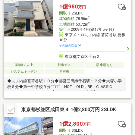
フプラン】本物件においての住宅ローンシミュレーションはもち
1億980
万円
ろん、本物件購入後１０～２０年後のライフサイクルの変化を見
間取り
2SLDK
据えた長期的なライフプランシミュレーションを実施します。
2
建物面積
78.96m
2
土地面積
50.72m
築年月
2009年4月(築17年5ヶ月)
東京メトロ丸ノ内線 茗荷谷駅 徒歩
10分
その他の交通
東京都文京区千石２
3階建て以上
都市ガス
駐車場あり
システムキッチン
所有権
◆丸ノ内線茗荷谷駅１０分◆都営三田線千石駅１２分◆大塚小学
校６分◆第一中学校９分□□□□ NOT OLD，BE CLASSIC.
□□□□■ウォールメイトは【かかりつけの不動産屋】として 徹底的
にまで顧客主義を貫く事をお約束いたします■都心エリアに特化
した情報網を駆使し、最良の不動産をご提案■住宅ローンシュミ
東京都杉並区成田東４ 1億2,800万円 3SLDK
レーション無料相談会 毎日随時開催中■ウォールメイトオリジ
ナルの住宅購入・住替え等について 分かりやすく解説したガイド
ブックをご希望者様に【無料プレゼント】～弊社ホームページ～
1億2,800
万円
https://wallmate.co.jp/～
間取り
3SLDK
2