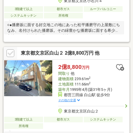
東京都文京区小石川４
3階建て以上
都市ガス
ルーフバルコニー
システムキッチン
所有権
○●播磨坂に面する好立地この地にあった松平播磨守の上屋敷にち
なみ、名付けられた播磨坂。その緑豊かな播磨坂に面する希少な
立地です。桜並木を見下ろし、隣地にはマンションの広い庭にな
っている希少な立地のため、物件からみどり豊かな自然を目前に
眺められます。周辺には都内でも有数の名門校がズラりと位置す
東京都文京区白山２ 2億8,800万円 他
るため、通学にも嬉しいですね。１階は独立した店舗仕様になっ
ているため、店舗併用住宅やご自宅のアトリエ、音楽室、在宅ワ
ークなど様々な用途にご活用頂けます！！【おすすめトピック】
2億8,800
万円
システムキッチン、陽当り良好、閑静な住宅地、整形地、トイレ
間取り
他
２ヶ所、前面棟無、通風良好、眺望良好、３階建以上
2
建物面積
239.61m
2
土地面積
111.66m
築年月
1995年4月(築31年5ヶ月)
都営三田線 白山駅 徒歩9分
その他の交通
東京都文京区白山２
3階建て以上
都市ガス
システムキッチン
所有権