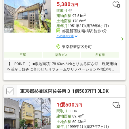
5,380
万円
間取り
他
2
建物面積
97.51m
2
土地面積
178.6m
築年月
1951年3月(築75年6ヶ月)
都営新宿線 曙橋駅 徒歩1分
その他の交通
東京都新宿区舟町
平屋
都市ガス
所有権
【 POINT 】■敷地面積178.60㎡のゆとりある広さ◎ 現況建物
を活かし好みに合わせたリフォームやリノベーションを検討可能
♪■2棟を連絡通路でつないだ構成で、二世帯での使い分けも検討
しやすい◎ 家族のつながりを保ちながらそれぞれの生活空間を
分けられます■すべての空間をひとつの階に配した伸びやかな平
東京都杉並区阿佐谷南３ 1億500万円 3LDK
屋建て【 AREA 】■曙橋駅1分！3駅3路線利用可能！ 新宿・
東京・大手町・六本木方面へつながり 行き先に合わせて使い分
けやすい立地です♪■四季折々の自然を楽しめる新宿御苑も徒歩圏
1億500
万円
内！ 都心に暮らしながら休日の散策や気分転換に緑豊かな時間
間取り
3LDK
を取り入れられます♪
2
建物面積
89.7m
2
土地面積
60.43m
築年月
1999年2月(築27年7ヶ月)