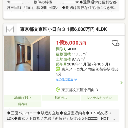
☆━━━…‥・ 物件の特徴 ・‥…━━━☆◆通勤通学に便利な都
営三田線『白山』駅 利用可能♪ ◆周辺は閑静な住宅地につき落
ち着いた街並みでお過ごし頂けます♪◆スーパー、コンビニ、公
園等、生活環境良好♪◆同仕様モデルハウスのご案内や建物プレ
ゼンテーションも随時受付中♪是非、現地をご確認ください！♪物
東京都文京区小日向３ 1億6,000万円 4LDK
件の詳細はADCAST駒込支店迄【０１２０－９１７－１９７】
♪☆━━━…‥・ ━☆━ ・‥…━━━☆
1億6,000
万円
間取り
4LDK
2
建物面積
113.33m
2
土地面積
87.73m
築年月
2018年11月(築7年10ヶ月)
東京メトロ丸ノ内線 茗荷谷駅 徒歩
5分
その他の交通
東京都文京区小日向３
3階建て以上
都市ガス
システムキッチン
所有権
◆三面バルコニー◆駅近好立地◆全居室収納有◆１９帖の広々
LDK◆東京メトロ丸ノ内線「茗荷谷」駅徒歩５分□□□□ NOT
OLD，BE CLASSIC. □□□□■ウォールメイトは【かかりつけの不