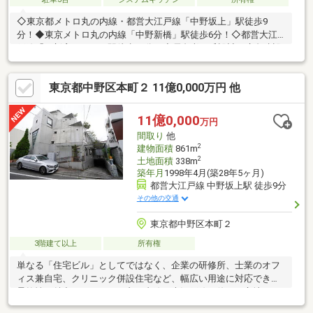
◇東京都メトロ丸の内線・都営大江戸線「中野坂上」駅徒歩9
分！◆東京メトロ丸の内線「中野新橋」駅徒歩6分！◇都営大江
戸線「西新宿五丁目」駅徒歩10分！◆長島孝一氏設計、鹿島建設
施工！◇延床面積861平米(約260坪)、4階建て地下1階付RC造！◆
地下駐車場は最大8台駐車可能！(高さ制限あり)◇現在は事務所兼
東京都中野区本町２ 11億0,000万円 他
自宅としてご利用中！◆事務所、音楽ホール、神社、教会、礼拝
堂等多様の用途で検討いただけます！◇1階から4階までのエレベ
ーターあり！◆2階ホールは天窓やステンドグラスあり！
11億0,000
万円
間取り
他
2
建物面積
861m
2
土地面積
338m
築年月
1998年4月(築28年5ヶ月)
都営大江戸線 中野坂上駅 徒歩9分
その他の交通
東京都中野区本町２
3階建て以上
所有権
単なる「住宅ビル」としてではなく、企業の研修所、士業のオフ
ィス兼自宅、クリニック併設住宅など、幅広い用途に対応できる
柔軟性が魅力です。また、丸の内線と大江戸線が使える立地は、
都心で働く方にとって大きな利便性。新宿、渋谷、中野エリアへ