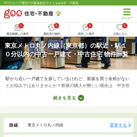
NTTグループ運営の不動産総合サイト goo住宅・不動産
1
0
0
0
最近検索した条件
最近見た物件
保存した条件
お気に入り
東京メトロ丸ノ内線（東京都）の駅近・駅１
０分以内の中古一戸建て・中古住宅 物件一覧
駅から近い一戸建てを探しているけれど、新築を買う余裕がない
とお悩みではありませんか？新築の購入が難しい場合は、中古住
宅を検討することがおすすめ。以前誰かが住んでいた家ではある
続きを見る
ものの、費用を大幅に抑えられるメリットがあります。ここで
は、駅から徒歩10分以内の中古一戸建て物件を紹介します。
路線
変更する
東京メトロ丸ノ内線