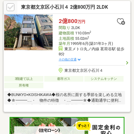
直し・・・etc・おウチの設備保証や定期点検、駆け付けサービ
東京都文京区小石川４ 2億800万円 2LDK
ス・・・etcまずはお気軽に現地をご覧下さいませ。物件の詳細に
ついて、ご見学希望のお客様は下記番号までお気軽にご連絡下さ
い。お問い合わせ専用フリーダイヤル ：０１２０－５１０ー００
2億800
万円
３
間取り
2LDK
2
建物面積
110.03m
2
土地面積
55.02m
築年月
1995年6月(築31年3ヶ月)
東京メトロ丸ノ内線 茗荷谷駅 徒歩
8分
その他の交通
東京都文京区小石川４
3階建て以上
都市ガス
システムキッチン
所有権
◆BUNKYO×KOISHIKAWA◆桜の名所に面する季節を楽しめる立地
◆☆━━━…‥・ 物件の特徴 ・‥…━━━☆◆通勤通学に便利
な東京メトロ丸の内線『茗荷谷』駅 利用可能♪ ◆周辺は閑静な
住宅地につき落ち着いた街並みでお過ごし頂けます♪◆スーパ
ー、コンビニ、公園等、生活環境良好♪◆同仕様モデルハウスの
ご案内や建物プレゼンテーションも随時受付中♪是非、現地をご確
認ください！♪物件の詳細はADCAST駒込支店迄【０１２０－９１