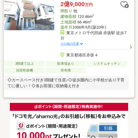
2億9,000
万円
間取り
他
2
建物面積
120.46m
2
土地面積
66.46m
築年月
2006年9月(築20年)
東京メトロ千代田線 赤坂駅 徒歩7
分
その他の交通
東京都港区赤坂４
3階建て以上
駐車場あり
システムキッチン
浴室乾燥機
所有権
◇カースペース付き3階建て住居♪◇徒歩圏内に小学校があり子育
てに優しい！◇各お部屋に収納備え付き