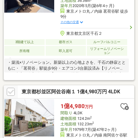
土地面積
36.36m
築年月
2020年5月(築6年4ヶ月)
東京メトロ丸ノ内線 茗荷谷駅 徒歩
9分
その他の交通
東京都文京区千石２
3階建て以上
都市ガス
ルーフバルコニー
リフォームリノベーシ
所有権
即入居可
ョン
・築浅×リノベーション。新築以上の心地よさを、千石の静寂とと
もに・「茗荷谷」駅徒歩9分・エアコン3台新設済み【リノベーシ
ョン内容（令和8年5月）】■ クロス貼替■ キッチンガス台新規交
換■ 水栓金具新規交換■ トイレ新規交換■ エアコン新規設置（３
台）■ カーテンレール設置■ レースカーテン■ ハウスクリーニング
東京都杉並区阿佐谷南１ 1億4,980万円 4LDK
1億4,980
万円
間取り
4LDK
2
建物面積
124.2m
2
土地面積
132.23m
築年月
1979年7月(築47年2ヶ月)
東京メトロ丸ノ内線 南阿佐ケ谷駅