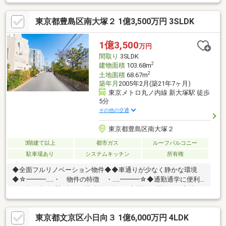
数駅・複数路線利用可能な好立地通勤やお出かけに便利な立地で
す。◆生活に便利な立地最寄り駅・小学校・スーパー・コンビ
東京都豊島区南大塚２ 1億3,500万円 3SLDK
ニ・公園が徒歩１０分圏内にございます。
1億3,500
万円
間取り
3SLDK
2
建物面積
103.68m
2
土地面積
68.67m
築年月
2005年2月(築21年7ヶ月)
東京メトロ丸ノ内線 新大塚駅 徒歩
5分
その他の交通
東京都豊島区南大塚２
3階建て以上
都市ガス
ルーフバルコニー
駐車場あり
システムキッチン
所有権
◆全面フルリノベーション物件◆◆車通りが少なく静かな環境
◆☆━━━…‥・ 物件の特徴 ・‥…━━━☆◆通勤通学に便利
な線丸の内線『新大塚』駅 利用可能♪ ◆周辺は閑静な住宅地に
つき落ち着いた街並みでお過ごし頂けます♪◆スーパー、コンビ
ニ、公園等、生活環境良好♪◆同仕様モデルハウスのご案内や建
東京都文京区小日向３ 1億6,000万円 4LDK
物プレゼンテーションも随時受付中♪是非、現地をご確認くださ