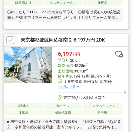
駐車場あり
システムキッチン
床暖房
◎ゆったり３LDK＋２Sの大きな間取り！◎構造は安心の大成建設
施工のRC造でリフォーム素材にもピッタリ！◎リフォーム業者さ
んご紹介可能です！◎周辺生活施設も揃っており、安心してお住
い頂ける静かな環境！◎南、東ともに間口も広く、見栄えのする
好立地です！◎建物解体もご相談ください。土地としてのご検討
東京都杉並区阿佐谷南２ 6,197万円 2DK
も可能です。
6,197
万円
間取り
2DK
2
建物面積
42.28m
2
土地面積
33.15m
築年月
2019年12月(築6年9ヶ月)
ＪＲ中央線 高円寺駅 徒歩8分
その他の交通
東京都杉並区阿佐谷南２
2階建て
都市ガス
システムキッチン
床暖房
浴室乾燥機
所有権
■JR中央線・総武線「高円寺駅」徒歩8分、「阿佐ヶ谷駅」徒歩10
分・令和元年築の築浅戸建！室内フルリフォーム済で気持ちよく