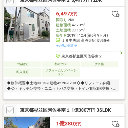
東京都杉並区阿佐谷南２ 6,497万円 2DK
建具インターホン・給湯器【新規張替】クロス・フロアタイル上
張り 等◆周辺環境◆・Big-A杉並阿佐谷南店：徒歩約1分・セブ
ンイレブン杉並馬橋通り店：徒歩約6分・杉並区立杉並第六小学
6,497
万円
校：徒歩約6分・ツルハドラッグ高円寺店：徒歩約8分
間取り
2DK
2
建物面積
42.28m
2
土地面積
33.15m
築年月
2019年12月(築6年9ヶ月)
ＪＲ中央線 高円寺駅 徒歩8分
その他の交通
東京都杉並区阿佐谷南２
2階建て
都市ガス
所有権
リフォームリノベーシ
即入居可
ョン
◆物件概要◆土地33.15㎡建物42.28㎡2DK◇◆リフォーム内容
◆◇・キッチン交換・ユニットバス交換・トイレ1階/2階交換・
洗面化粧台交換・給湯器交換・全面クロス張替え・床フロアタイ
ル張り・建具交換・ハウスクリーニング◇◆ライフインフォメー
ション◆◇・セブンイレブン 約450ｍ・ビッグエー 約70ｍ・
東京都杉並区阿佐谷南１ 1億380万円 3SLDK
SEIYU 約450ｍ・ツルハドラッグ 約550ｍ・高円寺南三郵便
局 約550m・杉並幼稚園 約270ｍ・カメリアキッズ高円寺保育
園 約210ｍ・杉並区立杉並第六小学校 約450ｍ・杉並区立阿佐
1億380
万円
ヶ谷中学校 約1100ｍ