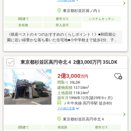
東京都杉並区堀ノ内１
2階建て
都市ガス
システムキッチン
所有権
即入居可
《殖産ベストの４つのおすすめのくらしポイント！》■和田堀公
園に近い緑豊かな落ち着いた住宅地■小中学校まで徒歩2分、子育
て世帯が暮らしやすい住環境■賑やかな商店街が人気の方南町。
日々の買い物に便利な立地■丸ノ内線の始発駅「方南町」。新
宿、銀座、東京まで一本！▼地域に根づいて30年の実績▼城西エ
東京都杉並区高円寺北４ 2億3,000万円 3SLDK
リアを中心に限定されたエリアで営業してきました。紹介する物
件以上に、これからお住いになる地域の、メリットだけでなくデ
メリットも同時にお伝え致します。まずは資金計画のご相談、不
2億3,000
万円
動産のご購入に対して、ご不安な方はお気軽にお問い合わせくだ
間取り
3SLDK
さいませ。
2
建物面積
137.04m
2
土地面積
118.24m
築年月
1996年12月(築29年9ヶ月)
ＪＲ中央線 高円寺駅 徒歩8分
その他の交通
東京都杉並区高円寺北４
2階建て
南道路
都市ガス