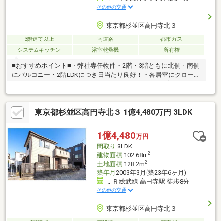
その他の交通
東京都杉並区高円寺北３
3階建て以上
南道路
都市ガス
システムキッチン
浴室乾燥機
所有権
■おすすめポイント■・弊社専任物件・2階・3階ともに北側・南側
にバルコニー・2階LDKにつき日当たり良好！・各居室にクローゼ
ットを備えて収納も充実・徒歩圏内に小学校があり子育てに嬉し
いエリア・お仕事帰りのご見学も大歓迎・住宅購入に関るお金の
問題等ご相談をお受けします■交通アクセス■・ＪＲ中央線【高円
東京都杉並区高円寺北３ 1億4,480万円 3LDK
寺】駅徒歩8分----------------------お気軽に下記の《資料請求》又は
《見学予約》ボタンをクリック！又は大和アクタス 0120-105-
111(通話無料)まで
1億4,480
万円
間取り
3LDK
2
建物面積
102.68m
2
土地面積
128.2m
築年月
2003年3月(築23年6ヶ月)
ＪＲ総武線 高円寺駅 徒歩8分
その他の交通
東京都杉並区高円寺北３