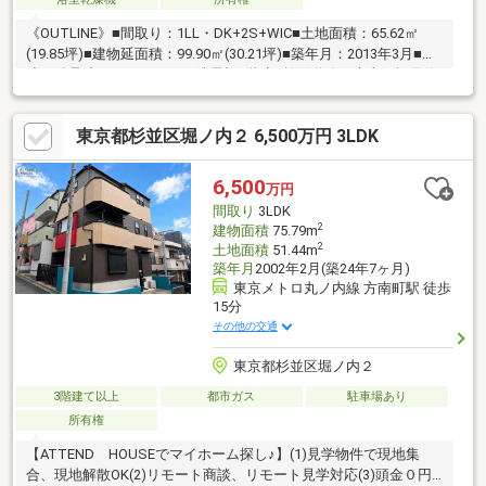
《OUTLINE》■間取り：1LL・DK+2S+WIC■土地面積：65.62㎡
(19.85坪)■建物延面積：99.90㎡(30.21坪)■築年月：2013年3月■構
造：鉄骨造スレートぶき・陸屋根3階建■前面道路：南東側幅員約
15.0ｍ公道《POINT》◎旭化成ホームズ(株)施工のヘーベルハウス
◎新高円寺駅徒歩6分の好立地◎前面道路幅員約15ｍ◎南東向き
東京都杉並区堀ノ内２ 6,500万円 3LDK
につき日照・通風良好◎ロングライフ住宅を支える、旭化成独自
の「60年点検システム」
6,500
万円
間取り
3LDK
2
建物面積
75.79m
2
土地面積
51.44m
築年月
2002年2月(築24年7ヶ月)
東京メトロ丸ノ内線 方南町駅 徒歩
15分
その他の交通
東京都杉並区堀ノ内２
3階建て以上
都市ガス
駐車場あり
所有権
【ATTEND HOUSEでマイホーム探し♪】(1)見学物件で現地集
合、現地解散OK(2)リモート商談、リモート見学対応(3)頭金０円