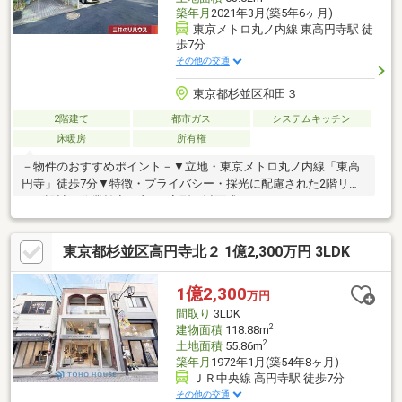
築年月
2021年3月(築5年6ヶ月)
東京メトロ丸ノ内線 東高円寺駅 徒
歩7分
その他の交通
東京都杉並区和田３
2階建て
都市ガス
システムキッチン
床暖房
所有権
－物件のおすすめポイント－▼立地・東京メトロ丸ノ内線「東高
円寺」徒歩7分▼特徴・プライバシー・採光に配慮された2階リビ
ング設計・作業効率の良いL字型の対面式キッチン・キッチンから
洗面室が近く、家事動線良好・LDと洋室約4.0帖は勾配天井・窓・
収納付のサービススペース約8.1帖は多目的に利用可能・カースペ
東京都杉並区高円寺北２ 1億2,300万円 3LDK
ース1台分有(車種による)▼設備・食洗機▼周辺環境・杉並区立杉
並第十小学校 徒歩6分(約430m)・セブンイレブン杉並和田店 徒歩
4分(約290m)■ ご希望の住まい探しをお手伝いします
1億2,300
万円
━━━━━・・・物件の詳細・ご相談はお気軽にお問い合わせく
間取り
3LDK
ださい。
2
建物面積
118.88m
2
土地面積
55.86m
築年月
1972年1月(築54年8ヶ月)
ＪＲ中央線 高円寺駅 徒歩7分
その他の交通