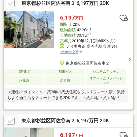
東京都杉並区阿佐谷南２ 6,197万円 2DK
頂ける会社です。スタッフ一同、心よりお待ちしております。
【同じ立地、同じ建物は存在しません。唯一無二の不動産をお手
伝いいたします】■□━━━━━━
6,197
万円
間取り
2DK
2
建物面積
42.28m
2
土地面積
33.15m
築年月
2019年12月(築6年9ヶ月)
ＪＲ中央線 高円寺駅 徒歩8分
その他の交通
東京都杉並区阿佐谷南２
2階建て
都市ガス
システムキッチン
リフォームリノベーシ
床暖房
所有権
ョン
＜建物のポイント＞・築7年の築浅住宅をフルリフォーム済。気持
ちよく新生活をスタートできる2DKです。・約4.4帖・約4.8帖の2
部屋は、夫婦それぞれの寝室や書斎、お子さまのお部屋などライ
フスタイルに合わせて活用可能。＜周辺環境＞・最寄り駅まで徒
歩8分、2沿線利用可能で通勤・通学もスムーズ。・スーパーまで
東京都杉並区阿佐谷南２ 6,197万円 2DK
徒歩1分。仕事帰りの買い物や急なお買い物も気軽に済ませられ、
毎日の家事負担を軽減してくれます。＜おすすめポイント＞空室
のため、お好きな日時でゆっくりご見学いただけます。即入居も
6,197
万円