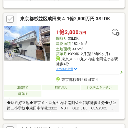
からでもご購入相談可能(4)物件のメリット、デメリットを正直に
お伝え致します！(5)資料請求のみも大歓迎です！お気軽にお問合
せ下さいませ！【ATTEND HOUSEで住宅ローン審査】・提携金
東京都杉並区成田東４ 1億2,800万円 3SLDK
融機関・金利 /０．９４５％変動タイプ☆大手銀行な
らではの金利の低さに加え、担当者がお手続きを全面サポート致
します！☆審査手続きはネットや対面型等、お客様のご希望に応
1億2,800
万円
じて対応可能！！
間取り
3SLDK
2
建物面積
182.46m
2
土地面積
99.5m
築年月
1989年12月(築36年9ヶ月)
東京メトロ丸ノ内線 南阿佐ケ谷駅
徒歩4分
その他の交通
東京都杉並区成田東４
2階建て
都市ガス
システムキッチン
所有権
◆駅近好立地◆東京メトロ丸の内線 南阿佐ケ谷駅徒歩４分◆杉並
第二小学校◆東田中学校□□□□ NOT OLD，BE CLASSIC.
□□□□■ウォールメイトは【かかりつけの不動産屋】として 徹底的
にまで顧客主義を貫く事をお約束いたします■都心エリアに特化
した情報網を駆使し、最良の不動産をご提案■住宅ローンシュミ