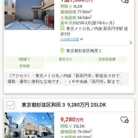
万円
間取り
3LDK
2
建物面積
77.83m
2
土地面積
94.04m
築年月
2025年3月(築1年6ヶ月)
東京メトロ丸ノ内線 新高円寺駅 徒
歩3分
その他の交通
東京都杉並区梅里１
2階建て
都市ガス
浴室乾燥機
所有権
《アクセス》・東京メトロ丸ノ内線『新高円寺』駅徒歩３分で、
通勤・通学に便利な立地です。・ＪＲ中央線『高円寺』駅まで徒
歩１３分も利用が可能です。・高円寺駅までの道のりには、多彩
なショップや飲食店が入っている商店街があります。《周辺環
境・立地条件》・駅周辺が商業地域や準商業地域であるのに対
東京都杉並区和田３ 9,280万円 2SLDK
し、この地は第一種低層住居専用地域の戸建てが広がる閑静な住
宅街。駅前の賑わいと閑静な暮らしを両方を享受できる立地で
す。《分譲・施工・構造》・令和７年３月築、木のぬくもりを感
9,280
万円
じるＢＥＳＳ施工の旧注文住宅です。《道路・方位等》・前面道
間取り
2SLDK
路は通りぬけができないため、車の交通量が少ないのが特徴で
2
建物面積
76.05m
す。
2
土地面積
63.02m