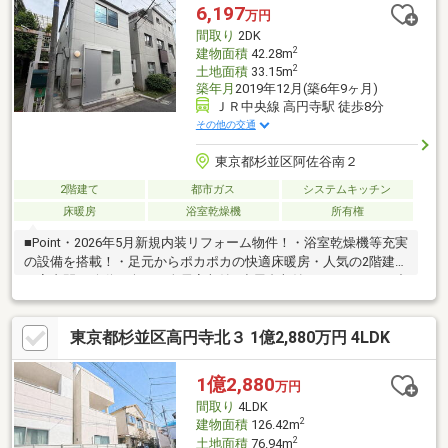
6,197
万円
間取り
2DK
2
建物面積
42.28m
2
土地面積
33.15m
築年月
2019年12月(築6年9ヶ月)
ＪＲ中央線 高円寺駅 徒歩8分
その他の交通
東京都杉並区阿佐谷南２
2階建て
都市ガス
システムキッチン
床暖房
浴室乾燥機
所有権
■Point・2026年5月新規内装リフォーム物件！・浴室乾燥機等充実
の設備を搭載！・足元からポカポカの快適床暖房・人気の2階建て
で室内間の移動も楽々・全居室収納+小屋裏収納あり！■Access中
央線・総武線「高円寺」駅…徒歩8分「阿佐ヶ谷」駅…徒歩10分
■Reformシステムキッチン、ユニットバス、トイレ、洗面化粧
東京都杉並区高円寺北３ 1億2,880万円 4LDK
台、フローリング、クロス、建具、給湯器などコンビニ・スーパ
ー、小・中学校、保育園、公園が徒歩10分圏内に揃っており、日
常生活や子育てにも最適な環境です！現地、周辺環境の確認等含
1億2,880
万円
めご見学は随時承っております。お気軽にお問合せください！
間取り
4LDK
2
建物面積
126.42m
2
土地面積
76.94m