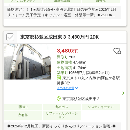
システムキッチン
浴室乾燥機
所有権
価格改定！！！■ 駅徒歩5分×高円寺北3丁目の好立地■ 2026年2月
リフォーム完了予定（キッチン・浴室・外壁等一新）■ 2SLDK＋
約6帖納戸で実質3LDK感覚の使いやすさ■ 南東向き×バルコニー2
面で明るい住空間■ 小学校・公園・コンビニ徒歩圏で生活利便性
◎■ 土地約22坪・建物約79㎡のバランス良い戸建「立地・再生・
東京都杉並区成田東３ 3,480万円 2DK
使い勝手」が揃った、すぐに住める一邸。先着申込受付中お気軽
にお問合せください
3,480
万円
間取り
2DK
2
建物面積
47.48m
2
土地面積
41.74m
築年月
1966年7月(築60年2ヶ月)
東京メトロ丸ノ内線 南阿佐ケ谷駅
徒歩8分
その他の交通
東京都杉並区成田東３
2階建て
都市ガス
システムキッチン
リフォームリノベーシ
所有権
ョン
◆2024年12月施工、新築そっくりさんのリノベーション住宅♪◆