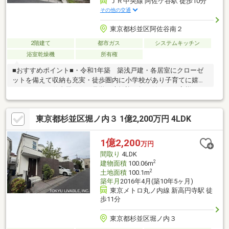
ＪＲ中央線 阿佐ケ谷駅 徒歩10分
その他の交通
東京都杉並区阿佐谷南２
2階建て
都市ガス
システムキッチン
浴室乾燥機
所有権
■おすすめポイント■・令和1年築 築浅戸建・各居室にクローゼ
ットを備えて収納も充実・徒歩圏内に小学校があり子育てに嬉し
いエリア・お仕事帰りのご見学も大歓迎・探し始めのお客様、正
しい家探しをお伝えします■交通アクセス■・ＪＲ中央線【高円
寺】駅徒歩8分----------------------お気軽に下記の《資料請求》又は
東京都杉並区堀ノ内３ 1億2,200万円 4LDK
《見学予約》ボタンをクリック！又は大和アクタス 0120-105-
111(通話無料)まで
1億2,200
万円
間取り
4LDK
2
建物面積
100.06m
2
土地面積
100.1m
築年月
2016年4月(築10年5ヶ月)
東京メトロ丸ノ内線 新高円寺駅 徒
歩11分
東京都杉並区堀ノ内３