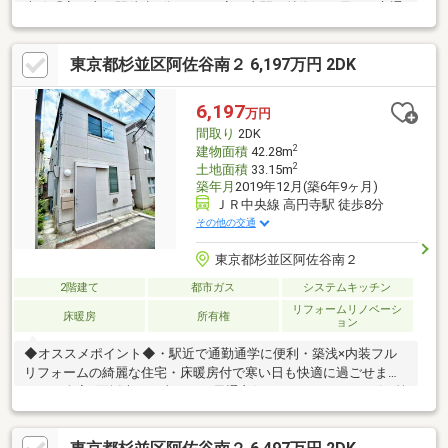
央線「高円寺」駅徒歩8分です。■高円寺駅の特徴は、優れた交通
アクセス、充実した商店街、独自のサブカルチャーが融合してい
る点です。■2026年5月完成済みで室内美麗。■全居室収納・小屋
東京都杉並区阿佐谷南２ 6,197万円 2DK
裏収納など収納スペースが豊富です。■床暖房付きで寒い冬もラ
クラク。■徒歩圏内にスーパーやコンビニなど買い物便利な環境
です。【無料】お車送迎サービスを実施しております。
6,197
万円
間取り
2DK
2
建物面積
42.28m
2
土地面積
33.15m
築年月
2019年12月(築6年9ヶ月)
ＪＲ中央線 高円寺駅 徒歩8分
その他の交通
東京都杉並区阿佐谷南２
2階建て
都市ガス
システムキッチン
リフォームリノベーシ
床暖房
所有権
ョン
◆オススメポイント◆・駅近で通勤通学に便利・築浅×内装フル
リフォームの綺麗な住宅・床暖房付で寒い日も快適に過ごせま
す。・全室2面採光で日当たり＆風通良好・スーパーやコンビニ等
の商業施設多数の過ごしやすい環境◆リフォーム内容◆2026年5
月完成【新規交換】ユニットバス・キッチン・トイレ・洗面台・