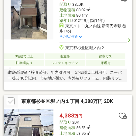
っております。お客様のライフスタイルにあわせて無理のない資
間取り
3SLDK
金計画をご提案させていただきます。
2
建物面積
88.02m
2
土地面積
80.1m
築年月
2012年9月(築14年)
東京メトロ丸ノ内線 新高円寺駅 徒
歩14分
その他の交通
東京都杉並区堀ノ内２
3階建て以上
南道路
都市ガス
駐車場あり
システムキッチン
床暖房
建築確認完了検査済証、年内引渡可、２沿線以上利用可、スーパ
ー 徒歩10分以内、市街地が近い、内外装リフォーム、内装リフォ
ーム、南向き、システムキッチン、浴室乾燥機、陽当り良好、南
側道路面す、閑静な住宅地、ＬＤＫ１５畳以上、整形地、シャワ
ー付洗面化粧台、対面式キッチン、トイレ２ヶ所、外装リフォー
東京都杉並区堀ノ内１丁目 4,388万円 2DK
ム、南面バルコニー、フローリング張替、温水洗浄便座、ＴＶモ
ニタ付インターホン、リノベーション、全居室フローリング、パ
ントリー（食器・食品の収納庫）、天井高２．５ｍ以上、３階建
4,388
万円
以上、都市ガス、シューズインクローク、屋根裏収納、床暖房、
間取り
2DK
食器洗乾燥機
2
建物面積
56.53m
2
土地面積
53.95m