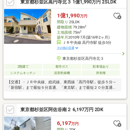
東京都杉並区高円寺北３ 1億1,990万円 2SLDK
レーション無料相談会 毎日随時開催中■ウォールメイトオリジ
ナルの住宅購入・住替え等について 分かりやすく解説したガイド
ブックをご希望者様に【無料プレゼント】～弊社ホームページ～
1億1,990
万円
https://wallmate.co.jp/～
間取り
2SLDK
2
建物面積
79.28m
2
土地面積
75m
築年月
2010年7月(築16年2ヶ月)
ＪＲ中央線 高円寺駅 徒歩5分
その他の交通
東京都杉並区高円寺北３
2階建て
都市ガス
駐車場あり
システムキッチン
浴室乾燥機
所有権
【交通】・ＪＲ中央線、総武線、東西線「高円寺駅」徒歩５分～
「新宿駅」まで最短６分直通、「東京駅」まで最短２０分直通～
縦横無尽に拡がる商店街 夏には「阿波踊り」で賑わう街【ＰＯ
ＩＮＴ】・陽当たりとプライバシーが守られる２階リビング・キ
ッチンは半独立しており、匂いや煙を抑えられます【設備】・各
東京都杉並区阿佐谷南２ 6,197万円 2DK
居室エアコン・食器洗浄乾燥機・ビルトイン浄水器・浴室暖房乾
燥機・浴室TV・オートバス・シャワートイレ・ＴＶモニター付き
インターホンなど【リフォーム内容】・屋根、外壁新規塗装・バ
6,197
万円
ルコニー防水・キッチン、浴室、洗面化粧台、トイレ・クロス張
間取り
2DK