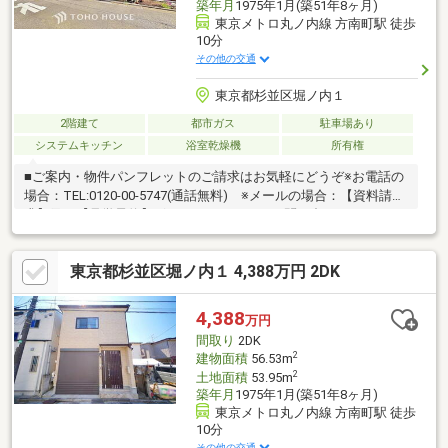
築年月
1975年1月(築51年8ヶ月)
東京メトロ丸ノ内線 方南町駅 徒歩
10分
その他の交通
東京都杉並区堀ノ内１
2階建て
都市ガス
駐車場あり
システムキッチン
浴室乾燥機
所有権
■ご案内・物件パンフレットのご請求はお気軽にどうぞ※お電話の
場合：TEL:0120-00-5747(通話無料) ※メールの場合：【資料請
求】又は【見学予約】ボタンをクリックでお問い合わせくださ
い。■～東宝ハウス【フリーダイヤル:0120-00-5747】～
東京都杉並区堀ノ内１ 4,388万円 2DK
4,388
万円
間取り
2DK
2
建物面積
56.53m
2
土地面積
53.95m
築年月
1975年1月(築51年8ヶ月)
東京メトロ丸ノ内線 方南町駅 徒歩
10分
その他の交通