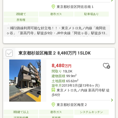
東京都杉並区阿佐谷南１
2階建て
都市ガス
駐車場あり
所有権
・3駅2路線利用可能な好立地！！・東京メトロ丸ノ内線「南阿佐
ヶ谷」「新高円寺」駅徒歩9分・JR中央線「阿佐ヶ谷」駅徒歩13
分・東急建設施工の4LDK＋WIC＋地下収納 ・全居室6帖以上の
ゆとりある間取・1階に洗面室、2階に洗面台付きで忙しい朝も快
適です・2階の和室には多目的に活用できる広縁スペースあり。・
東京都杉並区梅里２ 8,480万円 1SLDK
内装リフォーム履歴あります。 ・約40坪のゆとりのある整形
地 × 北側間口12.5m
8,480
万円
間取り
1SLDK
2
建物面積
99.9m
2
土地面積
65.62m
築年月
2013年3月(築13年6ヶ月)
東京メトロ丸ノ内線 新高円寺駅 徒
歩6分
東京都杉並区梅里２
3階建て以上
都市ガス
システムキッチン
浴室乾燥機
所有権