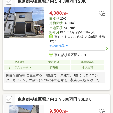
東京都杉並区堀ノ内１ 4,388万円 2DK
内フルリフォーム済。☆リフォーム内容☆・システムキッチン交
換・クロス張替え・フロアタイル張替え・ユニットバス交換・浴
室鏡・換気扇交換・2階 網戸張替え・玄関 タイル交換
4,388
万円
間取り
2DK
2
建物面積
56.53m
2
土地面積
53.95m
築年月
1975年1月(築51年8ヶ月)
東京メトロ丸ノ内線 方南町駅 徒歩
12分
その他の交通
東京都杉並区堀ノ内１
2階建て
都市ガス
駐車場あり
システムキッチン
所有権
即入居可
閑静な住宅街に位置する、2階建て一戸建て。1階にはダイニン
グ・キッチン、2階には２つの洋室を備え、家族みんながゆったり
過ごせる間取りです。価格は4488万円、月々の支払いも安心設
計。2020年築のため設備も新しく、すぐに快適な生活をスタート
できます。都心へのアクセスも良好でありながら、北向きの落ち
東京都杉並区堀ノ内２ 9,500万円 3SLDK
着いた環境。プランニングエステートが自信を持っておすすめす
る一押し物件です。お問い合わせはお早めに！◇◆資金計画のご
相談◆◇弊社住宅ローンアドバイザーによる資金計画も無料で行
9,500
万円