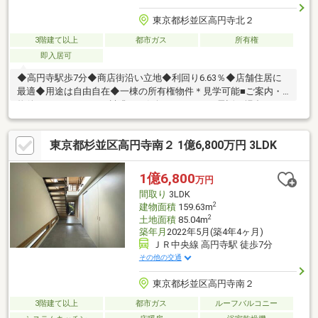
東京都杉並区高円寺北２
3階建て以上
都市ガス
所有権
即入居可
◆高円寺駅歩7分◆商店街沿い立地◆利回り6.63％◆店舗住居に
最適◆用途は自由自在◆一棟の所有権物件＊見学可能■ご案内・
物件パンフレットのご請求はお気軽にどうぞ※お電話の場合：
TEL:0120-104-765(通話無料)※メールの場合：【資料請求】又は
【見学予約】ボタンをクリックでお問い合わせください。■頭金
東京都杉並区高円寺南２ 1億6,800万円 3LDK
０円からのご購入可能です■ ～(株)東宝ハウス【フリーダイヤ
ル:0120-104-765】
1億6,800
万円
間取り
3LDK
2
建物面積
159.63m
2
土地面積
85.04m
築年月
2022年5月(築4年4ヶ月)
ＪＲ中央線 高円寺駅 徒歩7分
その他の交通
東京都杉並区高円寺南２
3階建て以上
都市ガス
ルーフバルコニー