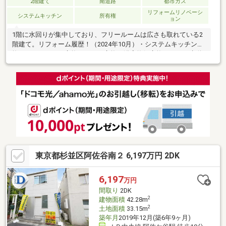
2階建て
南道路
都市ガス
リフォームリノベーシ
システムキッチン
所有権
ョン
1階に水回りが集中しており、フリールームは広さも取れている2
階建て。リフォーム履歴！（2024年10月）・システムキッチン交
換・ユニットバス交換・トイレ交換・浴室換気交換・ガス、水道
設備工事・クロス、フローリング貼・照明器具設置・網戸新規交
換・外構フェンス他・ハウスクリーニング（2026年7月）・お買
い物に関して、高円寺駅には「庚申通り商店街」（約387ｍ）
「純情商店街」（約448ｍ）、「高円寺パル商店街」（約599
ｍ）、「高円寺ルック商店街」（約852ｍ）と複数商店街があ
り、買い物施設があるので普段使いしやすい、エリアとなりま
す。
東京都杉並区阿佐谷南２ 6,197万円 2DK
6,197
万円
間取り
2DK
2
建物面積
42.28m
2
土地面積
33.15m
築年月
2019年12月(築6年9ヶ月)