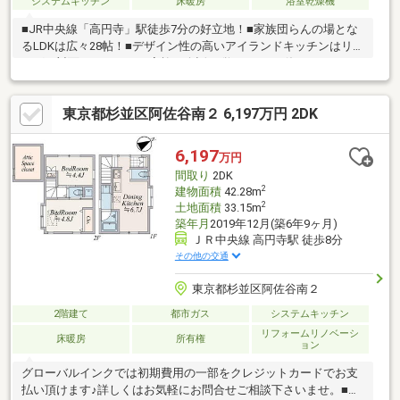
システムキッチン
床暖房
浴室乾燥機
■JR中央線「高円寺」駅徒歩7分の好立地！■家族団らんの場とな
るLDKは広々28帖！■デザイン性の高いアイランドキッチンはリビ
ングに対面しているので家族の会話も弾みます！■休日はルーフ
バルコニーで空を眺める、そんなゆとりのある暮らしはいかがで
しょうか！■スーパーや公園も身近に揃い子育てにも嬉しい住環
東京都杉並区阿佐谷南２ 6,197万円 2DK
境！■都心へのアクセスも軽快！■床暖房や浴室乾燥機等、毎日の
快適な暮らしを支える設備が充実！お気軽にお問い合わせくださ
い。
6,197
万円
間取り
2DK
2
建物面積
42.28m
2
土地面積
33.15m
築年月
2019年12月(築6年9ヶ月)
ＪＲ中央線 高円寺駅 徒歩8分
その他の交通
東京都杉並区阿佐谷南２
2階建て
都市ガス
システムキッチン
リフォームリノベーシ
床暖房
所有権
ョン
グローバルインクでは初期費用の一部をクレジットカードでお支
払い頂けます♪詳しくはお気軽にお問合せご相談下さいませ。■中