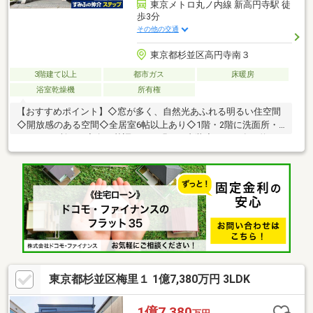
東京メトロ丸ノ内線 新高円寺駅 徒
歩3分
その他の交通
東京都杉並区高円寺南３
3階建て以上
都市ガス
床暖房
浴室乾燥機
所有権
【おすすめポイント】◇窓が多く、自然光あふれる明るい住空間
◇開放感のある空間◇全居室6帖以上あり◇1階・2階に洗面所・
トイレ2か所あり◇白を基調とした明るい内装◇ロフト有（約4.0
帖）◇ガスコンロからIHに変更出来るよう対応済◇各フロア収納
あり、廊下等にも収納スペース確保済◇注文住宅(株式会社フルキ
スペースデザイン施工)◇北側隣接地路地上部分の為、通風良好
東京都杉並区梅里１ 1億7,380万円 3LDK
1億7,380