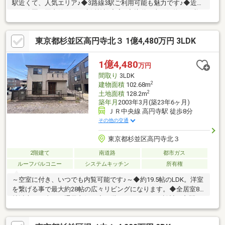
駅近くて、人気エリア♪◆3路線3駅ご利用可能も魅力です♪◆近隣
には公園、図書館など、生活施設充実♪◆接道：南西側約４ｍ私
道 ※建築基準法上の道路に接道していないため、再建築不可と
なります。
東京都杉並区高円寺北３ 1億4,480万円 3LDK
1億4,480
万円
間取り
3LDK
2
建物面積
102.68m
2
土地面積
128.2m
築年月
2003年3月(築23年6ヶ月)
ＪＲ中央線 高円寺駅 徒歩8分
その他の交通
東京都杉並区高円寺北３
2階建て
南道路
都市ガス
ルーフバルコニー
システムキッチン
所有権
～空室に付き、いつでも内覧可能です♪～◆約19.5帖のLDK。洋室
を繋げる事で最大約28帖の広々リビングになります。◆全居室8
帖以上・日当たり通風良好。◆一階はバリアフリー設計。玄関ス
ロープあり。◆小中学校、純情商店街も近く、暮らしやすく便利
な環境です。◆2026年7月ルームクリーニング実施済◆2025年室