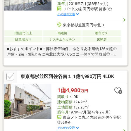
築年月
2018年7月(築8年2ヶ月)
ＪＲ中央線 高円寺駅 徒歩8分
その他の交通
東京都杉並区高円寺北３
3階建て以上
南道路
都市ガス
駐車場あり
システムキッチン
床暖房
■おすすめポイント■・弊社専任物件、ゆとりある建物126㎡超の
戸建・2階・3階ともに南北に大型バルコニー付きで開放感◎・ゆ
ったり寛げるユニットバス16×18サイズを採用・L字型1950×2100
大型対面キッチン・住宅購入に関るお金のご相談をお受けしま
す・探し始めのお客様、正しい家探しをお伝えします＊ご来店頂
東京都杉並区阿佐谷南１ 1億4,980万円 4LDK
きアンケート回答でギフトカードプレゼント！■交通アクセス■・
ＪＲ中央線【高円寺】駅徒歩8分----------------------お気軽に下記の
《資料請求》又は《見学予約》ボタンをクリック！又は大和アク
1億4,980
万円
タス 0120-105-111(通話無料)まで
間取り
4LDK
2
建物面積
124.2m
2
土地面積
132.23m
築年月
1979年7月(築47年2ヶ月)
東京メトロ丸ノ内線 南阿佐ケ谷駅
徒歩9分
その他の交通