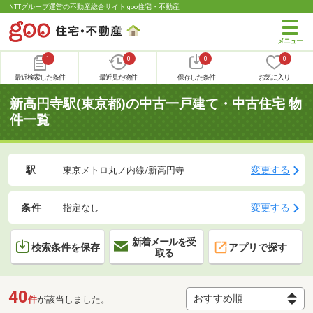
NTTグループ運営の不動産総合サイト goo住宅・不動産
1
0
0
0
最近検索した条件
最近見た物件
保存した条件
お気に入り
新高円寺駅(東京都)の中古一戸建て・中古住宅 物
件一覧
駅
変更する
東京メトロ丸ノ内線/新高円寺
条件
変更する
指定なし
新着メールを受
検索条件を保存
アプリで探す
取る
40
件
が該当しました。