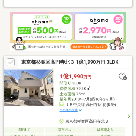
新生活をスタート♪・JR中央線・JR総武線「高円寺」駅徒歩約8分
の好立地！・足元から暖かい床暖房付きの快適なダイニングキッ
チン♪・全居室収納付き＋小屋裏収納付きで収納力！・スーパー・
コンビニ・ドラッグストアが徒歩圏内で生活利便性◎・杉並第八
小学校まで徒歩約6分！子育て世帯にもおすすめ♪・空室につき即
内覧可能！□現地のご見学、資料請求受付中です！物件のことは
もちろん、地域の事やご購入までの流れなど、お気軽にお問い合
わせくださいませ♪
東京都杉並区高円寺北３ 1億1,990万円 3LDK
1億1,990
万円
間取り
3LDK
2
建物面積
79.28m
2
土地面積
75m
築年月
2010年7月(築16年2ヶ月)
ＪＲ中央線 高円寺駅 徒歩5分
その他の交通
東京都杉並区高円寺北３
2階建て
都市ガス
駐車場あり