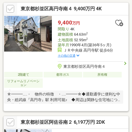
東京都杉並区高円寺南４ 9,400万円 4K
9,400
万円
間取り
4K
2
建物面積
64.63m
2
土地面積
52.95m
築年月
1990年4月(築36年5ヶ月)
ＪＲ中央線 高円寺駅 徒歩6分
その他の交通
東京都杉並区高円寺南４
2階建て
都市ガス
所有権
リフォームリノベーシ
ョン
☆━━━…‥・ 物件の特徴 ・‥…━━━☆◆通勤通学に便利な中
央・総武線『高円寺』駅 利用可能♪ ◆周辺は閑静な住宅地につ
き落ち着いた街並みでお過ごし頂けます♪◆スーパー、コンビ
ニ、公園等、生活環境良好♪◆２０２３年にリフォーム済♪是非、
現地をご確認ください！☆━━━…‥・ ━☆━ ・‥…
東京都杉並区阿佐谷南２ 6,197万円 2DK
━━━☆