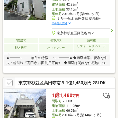
替・ハウスクリーニングなど
2
建物面積
42.28m
2
土地面積
33.15m
築年月
2019年12月(築6年9ヶ月)
ＪＲ中央線 高円寺駅 徒歩8分
その他の交通
東京都杉並区阿佐谷南２
2階建て
都市ガス
所有権
リフォームリノベーシ
即入居可
バリアフリー
ョン
☆━━━…‥・ 物件の特徴 ・‥…━━━☆◆通勤通学に便利な中
央・総武線『高円寺』駅 利用可能♪ ◆周辺は閑静な住宅地につ
き落ち着いた街並みでお過ごし頂けます♪◆スーパー、コンビ
ニ、公園等、生活環境良好♪◆小屋裏収納付き♪◆リフォーム内
容 ユニットバス、 キッチン交換、洗面化粧台、トイレ交換
東京都杉並区高円寺南３ 1億1,480万円 2SLDK
インターホン交換、建具交換、クロス張替、フロアタイル上張
り、給湯器交換是非、現地をご確認ください！☆━━━…‥・
━☆━ ・‥…━━━☆
1億1,480
万円
間取り
2SLDK
2
建物面積
111.96m
2
土地面積
66.52m
築年月
2011年12月(築14年9ヶ月)