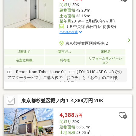
可能なので、新生活をできるだけ早く始めたいご夫婦や3人家族に
間取り
2DK
もおすすめの一邸です。
2
建物面積
42.28m
2
土地面積
33.15m
築年月
2019年12月(築6年9ヶ月)
ＪＲ中央線 高円寺駅 徒歩8分
その他の交通
東京都杉並区阿佐谷南２
2階建て
都市ガス
床暖房
リフォームリノベーシ
浴室乾燥機
所有権
ョン
□□ Report from Toho House Oji □□【TOHO HOUSE CLUBでの
アフターサービス】ご購入後の「おウチ」と「お金」のご相談窓
口をご用意しております！・金利上昇時のリスクヘッジ、借換え
相談、繰上返済のタイミング、各種保険の見直し・・・etc・おウ
チの設備保証や定期点検、駆け付けサービス・・・etc購入前のタ
東京都杉並区堀ノ内１ 4,388万円 2DK
イミングは勿論、購入後のご不安につきましてもご相談可能で
す！まずはお気軽に現地をご覧下さいませ。物件の詳細につい
て、ご見学希望のお客様は下記番号までお気軽にご連絡下さい。
4,388
万円
お問い合わせ専用フリーダイヤル ： ０１２０－１０４－５７０
間取り
2DK
2
建物面積
56.53m
2
土地面積
53.95m