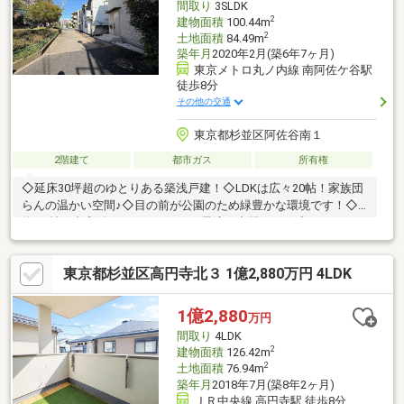
間取り
3SLDK
2
建物面積
100.44m
2
土地面積
84.49m
築年月
2020年2月(築6年7ヶ月)
東京メトロ丸ノ内線 南阿佐ケ谷駅
徒歩8分
その他の交通
東京都杉並区阿佐谷南１
2階建て
都市ガス
所有権
◇延床30坪超のゆとりある築浅戸建！◇LDKは広々20帖！家族団
らんの温かい空間♪◇目の前が公園のため緑豊かな環境です！◇
約3.5帖の書斎付き！テレワークに最適な空間です☆◇リフォーム
中ですが内覧可能です。～リフォーム内容～・クロス張替え・給
湯器交換・エアコン交換・火災報知器交換・ハウスクリーニン
東京都杉並区高円寺北３ 1億2,880万円 4LDK
グ・浴室交換（ユニットバス）・システムキッチン交換・洗面化
粧台交換・トイレ交換（2か所）・洗濯機パン交換・タオルリン
グ、ペーパーホルダー交換・給排水設備改修・ガス設備改修・網
1億2,880
万円
戸交換・外壁、外構洗浄（地上から可能な範囲内）・エアコン（5
間取り
4LDK
台）・各所補修工事
2
建物面積
126.42m
2
土地面積
76.94m
築年月
2018年7月(築8年2ヶ月)
ＪＲ中央線 高円寺駅 徒歩8分