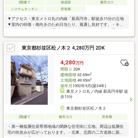
2階建て
南道路
都市ガス
システムキッチン
所有権
▼アクセス・東京メトロ丸の内線「新高円寺」駅徒歩11分の立地
▼室内の特徴・南向きのため日当たり、風通し良好です。・キッ
チン・浴室・洗面室・お手洗いなど各種水回りには窓が設置され
ています。・南西側畳洋室には、約7.1畳相当のウォークインクロ
ーゼットあり・キッチンに床下収納があります。・システムキッ
東京都杉並区松ノ木２ 4,280万円 2DK
チンは、リビングを見渡せるカウンター式。・キッチンには、食
洗機、浄水器が備え付けとなっています。・1階と2階にトイレが
あります。・リビングダイニング部分には床暖房が設置されてい
4,280
万円
ます。・TVモニター付きインターホン有り。・広々としたとウッ
間取り
2DK
ドデッキがあり、明るく開放的です。
2
建物面積
62.69m
2
土地面積
49.95m
築年月
1992年9月(築34年)
東京メトロ丸ノ内線 新高円寺駅 徒
歩13分
東京都杉並区松ノ木２
2階建て
都市ガス
所有権
・第一種低層住居専用地域の閑静な住宅街に立地。周辺は低層住
宅の街並みが広がっております。・北東、北西の二方道路に面し