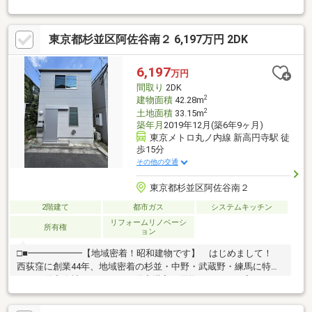
ます。・風通しの良い二面採光の居室。・側４．５畳洋室には、
大型のクローゼットが設置されています。スーツケース等の大き
な荷物を収納することも可能です。・屋根裏収納があります。季
東京都杉並区阿佐谷南２ 6,197万円 2DK
節ものなどの収納に重宝します。（居室などの場合）・車庫スペ
ースに収納スペースがございます。・車庫あり（車種による制限
あり。高さ約１．５ｍ）和田堀風致地区B地域該当。建蔽率、容
6,197
万円
積率オーバーにより再建築時は同規模の建物は建築できません。
間取り
2DK
B1収納、小屋裏収納を増築。使用できる金融機関が限られます。
2
建物面積
42.28m
2
土地面積
33.15m
築年月
2019年12月(築6年9ヶ月)
東京メトロ丸ノ内線 新高円寺駅 徒
歩15分
その他の交通
東京都杉並区阿佐谷南２
2階建て
都市ガス
システムキッチン
リフォームリノベーシ
所有権
ョン
□■━━━━━━【地域密着！昭和建物です】 はじめまして！
西荻窪に創業44年、地域密着の杉並・中野・武蔵野・練馬に特化
した不動産会社です！！ 不動産購入、買換えには、不安がつき
もの。物件の選定や住宅ローンはもちろん地域密着 だからこそ
の情報をお伝え、ご提案いたします。 お気軽にご相談、ご来社