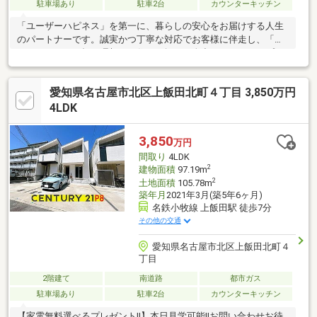
駐車場あり
駐車2台
カウンターキッチン
「ユーザーハピネス」を第一に、暮らしの安心をお届けする人生
のパートナーです。誠実かつ丁寧な対応でお客様に伴走し、「あ
なたらしさ」が輝く理想のお住まい探しを全力でバックアップさ
せていただきます。
愛知県名古屋市北区上飯田北町４丁目 3,850万円
4LDK
3,850
万円
間取り
4LDK
2
建物面積
97.19m
2
土地面積
105.78m
築年月
2021年3月(築5年6ヶ月)
名鉄小牧線 上飯田駅 徒歩7分
その他の交通
愛知県名古屋市北区上飯田北町４
丁目
2階建て
南道路
都市ガス
駐車場あり
駐車2台
カウンターキッチン
【家電無料選べるプレゼント!!】本日見学可能!!お問い合わせお待