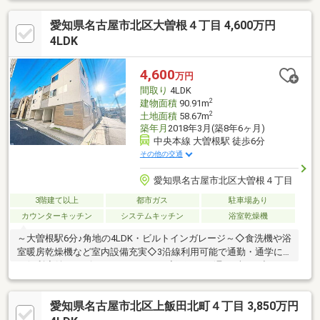
愛知県名古屋市北区大曽根４丁目 4,600万円
4LDK
4,600
万円
間取り
4LDK
2
建物面積
90.91m
2
土地面積
58.67m
築年月
2018年3月(築8年6ヶ月)
中央本線 大曽根駅 徒歩6分
その他の交通
愛知県名古屋市北区大曽根４丁目
3階建て以上
都市ガス
駐車場あり
カウンターキッチン
システムキッチン
浴室乾燥機
～大曽根駅6分♪角地の4LDK・ビルトインガレージ～◇食洗機や浴
室暖房乾燥機など室内設備充実◇3沿線利用可能で通勤・通学に
も便利◇嬉しいビルトインガレージ◇雨の日も濡れずにお出かけ
可能
愛知県名古屋市北区上飯田北町４丁目 3,850万円