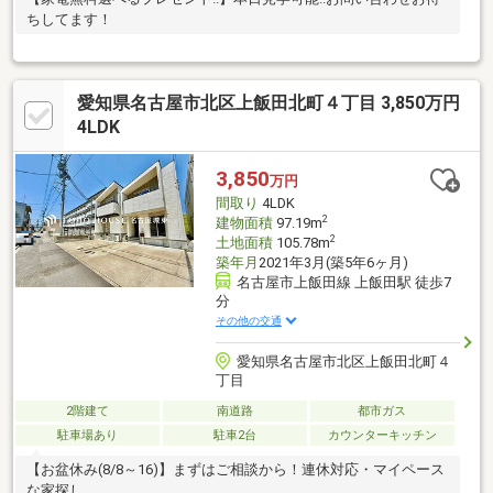
ちしてます！
愛知県名古屋市北区上飯田北町４丁目 3,850万円
4LDK
3,850
万円
間取り
4LDK
2
建物面積
97.19m
2
土地面積
105.78m
築年月
2021年3月(築5年6ヶ月)
名古屋市上飯田線 上飯田駅 徒歩7
分
その他の交通
愛知県名古屋市北区上飯田北町４
丁目
2階建て
南道路
都市ガス
駐車場あり
駐車2台
カウンターキッチン
【お盆休み(8/8～16)】まずはご相談から！連休対応・マイペース
な家探し