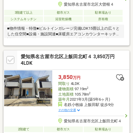
愛知県名古屋市北区大曽根４
3階建て以上
都市ガス
駐車場あり
システムキッチン
浴室乾燥機
所有権
■物件情報・特徴■ビルトインガレージ完備LDK15畳以上の広々と
した住空間■設備・施設関連■床暖房エアコンカウンターキッチン
対面キッチンL型キッチンキッチン窓浄水器食器洗浄乾燥機3口コ
ンロ浴室暖房乾燥機浴室窓24H換気システムオートバス・追炊機
能トイレ窓棚有温水洗浄便座節水型・高機能トイレ洗髪洗面化粧
愛知県名古屋市北区上飯田北町４ 3,850万円
台防犯カメラモニタ付インターホンカードキーダブルロックキー
全居室収納シューズボックス■住環境・周辺環境■平安通駅徒歩約
4LDK
5分アミカ大曽根店徒歩約3分そよら上飯田徒歩約12分六郷小学校
徒歩約5分大曽根中学校徒歩約20分
3,850
万円
間取り
4LDK
2
建物面積
97.19m
2
土地面積
105.78m
築年月
2021年3月(築5年6ヶ月)
名鉄小牧線 上飯田駅 徒歩9分
その他の交通
愛知県名古屋市北区上飯田北町４
2階建て
都市ガス
駐車場あり