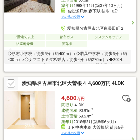
土地面積
83.6m
築年月
1988年11月(築37年10ヶ月)
名鉄瀬戸線 森下駅 徒歩10分
その他の交通
愛知県名古屋市北区東長田町２
3階建て以上
都市ガス
システムキッチン
浴室乾燥機
所有権
◇杉村小学校：徒歩5分（約400ｍ）♪◇若葉中学校：徒歩5分（約
400ｍ）♪◇ナフコトミダ杉栄店：徒歩4分（約270ｍ）♪◆2024年
3月フルリフォーム◆システムキッチンには食洗器完備♪◆ＷＩＣ
で個室空間を広くお使いいただけます♪◆2階洋室は約11帖！3階
洋室は約12帖の広々空間！◆駐車場あり♪不動産売買ならセンチ
愛知県名古屋市北区大曽根４ 4,600万円 4LDK
ュリー21SEED理想の住まい探しを、私たちが全力でサポートいた
します！
4,600
万円
間取り
4LDK
2
建物面積
90.91m
2
土地面積
58.67m
築年月
2018年3月(築8年6ヶ月)
ＪＲ中央本線 大曽根駅 徒歩6分
その他の交通