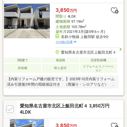
替】クロス、フロアタイル 他■ ご希望の住まい探しをお手伝いし
ます ━━━━━・・・物件の詳細・ご相談はお気軽にお問い合わ
3,850
万円
せください。
間取り
4LDK
2
建物面積
97.19m
2
土地面積
105.78m
築年月
2021年3月(築5年6ヶ月)
名鉄小牧線 上飯田駅 徒歩9分
その他の交通
愛知県名古屋市北区上飯田北町４
2階建て
南道路
浴室乾燥機
リフォームリノベーシ
所有権
即入居可
ョン
【内装リフォーム戸建の販売です。】2025年10月内装リフォーム
済み引渡後2年間の瑕疵保証付き （雨漏り・シロアリなど）
【リフォーム内容】■水回り ◇キッチン新規交換 ◇お風呂新
規交換 ◇トイレ新規交換 ◇洗面台新規交換■内装 ◇クロス
張替え ◇フロアタイル張り ◇照明設置 ◇ガスコンロ新品
愛知県名古屋市北区上飯田北町４ 3,850万円
◇レンジフード交換 ◇システムキッチン新品 ◇室内クリーニ
ング ◇建具交換【アクセス】◇【名鉄小牧】線【上飯田】駅ま
4LDK
で9分の物件です。【駐車場】◇セカンドカーや来客用にうれし
い2台分のカースペース有り。
3,850
万円