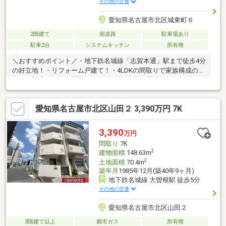
その他の交通
愛知県名古屋市北区城東町６
2階建て
南道路
駐車場あり
駐車2台
システムキッチン
所有権
＼おすすめポイント／・地下鉄名城線「志賀本通」駅まで徒歩4分
の好立地！・リフォーム戸建て！・4LDKの間取りで家族構成の変
化にも対応しやすい間取りです！・車2台分の駐車スペース(車種
による)！・杉村小学校まで徒歩4分、若葉中学校まで徒歩7分！小
中学校まで徒歩10分以内の子育てに便利な立地です！・ナフコ不
愛知県名古屋市北区山田２ 3,390万円 7K
二家杉栄店まで徒歩6分！普段のお買い物に便利です！・名鉄瀬戸
線「尼ケ坂」駅まで徒歩11分！2沿線利用可能な立地です！・最
寄りの志賀本通駅まで高低差は約1メートルです。平坦な道のりで
3,390
万円
日々の通勤通学に便利です！・南付け道路に面しており採光良好
間取り
7K
です！
2
建物面積
148.63m
2
土地面積
70.4m
築年月
1985年12月(築40年9ヶ月)
地下鉄名城線 大曽根駅 徒歩5分
その他の交通
愛知県名古屋市北区山田２
3階建て以上
都市ガス
所有権