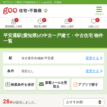
NTTグループ運営の不動産総合サイト goo住宅・不動産
1
0
0
0
最近検索した条件
最近見た物件
保存した条件
お気に入り
平安通駅(愛知県)の中古一戸建て・中古住宅 物件
一覧
駅
変更する
名古屋市名城線/平安通
条件
変更する
指定なし
新着メールを受
検索条件を保存
アプリで探す
取る
28
件
が該当しました。