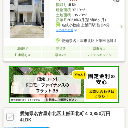
間取り
4LDK
2
建物面積
97.19m
2
土地面積
105.78m
築年月
2021年3月(築5年6ヶ月)
名鉄小牧線 上飯田駅 徒歩9分
その他の交通
愛知県名古屋市北区上飯田北町４
2階建て
南道路
都市ガス
駐車場あり
駐車2台
システムキッチン
愛知県名古屋市北区上飯田北町４ 3,850万円
4LDK