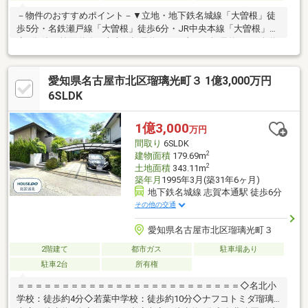
－物件のおすすめポイント－▼立地・地下鉄名城線「大曽根」徒
歩5分・名鉄瀬戸線「大曽根」徒歩6分・JR中央本線「大曽根」徒
歩7分 他・前面道路は南東側幅員約40m・南西側幅員約8mの公道
▼特徴・和室3間・洋室4部屋の7K・全居室6帖以上の広さ・作業
スペースを確保しやすいL字型キッチン・トイレ・洗面台を2箇所
愛知県名古屋市北区瑠璃光町３ 1億3,000万円
に設置・納戸等の収納を確保・3箇所にバルコニー有▼周辺環境・
アミカ大曽根店 徒歩6分(約440m)・名古屋市立六郷小学校 徒歩4
6SLDK
分(約250m)■ ご希望の住まい探しをお手伝いします
━━━━━・・・物件の詳細・ご相談はお気軽にお問い合わせく
1億3,000
万円
ださい。
間取り
6SLDK
2
建物面積
179.69m
2
土地面積
343.11m
築年月
1995年3月(築31年6ヶ月)
地下鉄名城線 志賀本通駅 徒歩6分
その他の交通
愛知県名古屋市北区瑠璃光町３
2階建て
都市ガス
駐車場あり
駐車2台
所有権
＝＝＝＝＝＝＝＝＝＝＝＝＝＝＝＝＝＝＝＝＝＝＝＝＝◇名北小
学校：徒歩約4分◇若葉中学校：徒歩約10分◇ナフコトミダ瑠璃