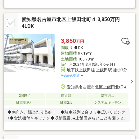
光店：徒歩約3分◇V・drug 瑠璃光店：徒歩約2分◇名北公園：徒
歩約3分◆ルーフバルコニー付きの開放感ある住空間◆WIC・納戸
を備えた収納豊富な間取り◆小中学校・スーパー徒歩10分圏内の
愛知県名古屋市北区上飯田北町４ 3,850万円
便利な立地＝＝＝＝＝＝＝＝＝＝＝＝＝＝＝＝＝＝＝＝＝＝＝＝
＝＼見るだけ聞くだけOK／資金効率が良くなるローンの組み方教
4LDK
えます。ネット未公開、水面下情報多数あります。ほかのページ
で気になる物件もご相談ください。
3,850
万円
間取り
4LDK
2
建物面積
97.19m
2
土地面積
105.78m
築年月
2021年3月(築5年6ヶ月)
地下鉄上飯田線 上飯田駅 徒歩7分
その他の交通
愛知県名古屋市北区上飯田北町４
2階建て
南道路
都市ガス
駐車場あり
駐車2台
システムキッチン
◆南向き、陽当たり良好！！◆駐車並列２台ＯＫ◆広いリビング
♪◆食洗機付きキッチン◆収納豊富♪●上飯田みらいこども園５２
０ｍ●よつ葉こども園７９０ｍ●宮前小学校９００ｍ●大曽根中学
校５３０ｍ●三河屋６００ｍ●セブンイレブン４００ｍ●ウエルシ
ア４００ｍ●あさみクリニック７５０ｍ●上飯田東第四なかよし公