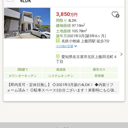
4LDK
3,850
万円
間取り
4LDK
2
建物面積
97.19m
2
土地面積
105.78m
築年月
2021年3月(築5年6ヶ月)
名鉄小牧線 上飯田駅 徒歩7分
その他の交通
愛知県名古屋市北区上飯田北町４
丁目
2階建て
南道路
都市ガス
カウンターキッチン
システムキッチン
所有権
【即内見可・定休日無し】 ◇2021年3月築の4LDK！ ◆内装リフ
ォーム済み！ ◇駐車スペース2台分ございます！来客時にも心強
いですね！