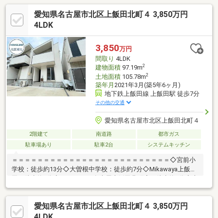
愛知県名古屋市北区上飯田北町４ 3,850万円
4LDK
3,850
万円
間取り
4LDK
2
建物面積
97.19m
2
土地面積
105.78m
築年月
2021年3月(築5年6ヶ月)
地下鉄上飯田線 上飯田駅 徒歩7分
その他の交通
愛知県名古屋市北区上飯田北町４
2階建て
南道路
都市ガス
駐車場あり
駐車2台
システムキッチン
＝＝＝＝＝＝＝＝＝＝＝＝＝＝＝＝＝＝＝＝＝＝＝＝＝◇宮前小
学校：徒歩約13分◇大曽根中学校：徒歩約7分◇Mikawaya上飯
田：徒歩約7分◇ウエルシア 名古屋上飯田北町店：徒歩約6分◇上
飯田東さくら公園：徒歩約8分◆令和7年10月リフォーム完了のき
れいな住まい◆駐車並列2台可能でご家族のお車も安心◆食洗機
愛知県名古屋市北区上飯田北町４ 3,850万円
付き＋2階水回り＋リビングイン階段の快適設計＝＝＝＝＝＝＝＝
＝＝＝＝＝＝＝＝＝＝＝＝＝＝＝＝＝＼見るだけ聞くだけOK／資
4LDK