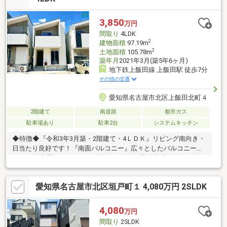
金効率が良くなるローンの組み方教えます。ネット未公開、水面
下情報多数あります。ほかのページで気になる物件もご相談くだ
3,850
万円
さい。
間取り
4LDK
2
建物面積
97.19m
2
土地面積
105.78m
築年月
2021年3月(築5年6ヶ月)
地下鉄上飯田線 上飯田駅 徒歩7分
その他の交通
愛知県名古屋市北区上飯田北町４
2階建て
南道路
都市ガス
駐車場あり
駐車2台
システムキッチン
◆特徴◆『令和3年3月築・2階建て・4ＬＤＫ』リビング南向き・
日当たり良好です！『南面バルコニー』広々としたバルコニーが
あるので洗濯物のスペースに困りません！『2台駐車』スペースに
余裕をもって駐車可能です！『大容量収納』全居室収納付き、廊
下収納、階段下収納、シューズクローゼットもあるため収納スペ
愛知県名古屋市北区垣戸町１ 4,080万円 2SLDK
ースには困りません！◆設備仕様◆『2025年10月リフォーム完
工』■水回り：キッチン、バス、洗面、トイレ■内装：クロス、床
材、建具他◆リフォーム後引き渡し可◆ご要望があればリフォー
4,080
万円
ム工事後引き渡し可能です！ご相談ください！
間取り
2SLDK