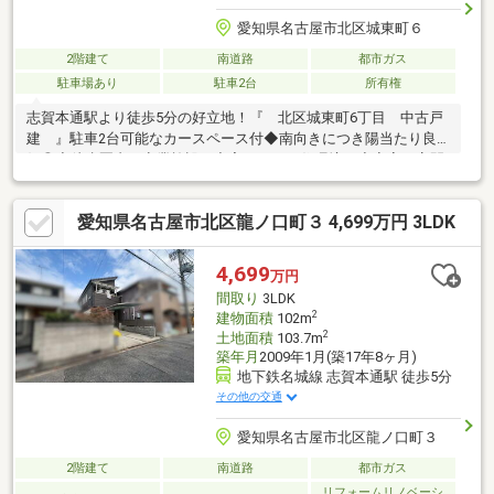
愛知県名古屋市北区城東町６
2階建て
南道路
都市ガス
駐車場あり
駐車2台
所有権
志賀本通駅より徒歩5分の好立地！『 北区城東町6丁目 中古戸
建 』駐車2台可能なカースペース付◆南向きにつき陽当たり良
好◎◇徒歩圏内に商業施設が充実している住環境！◆寝室や客間
など多目的に利用可能な和室有り◇スペースを広く確保できる壁
付けキッチンを採用◆浴室には便利な換気のための窓付です◇各
愛知県名古屋市北区龍ノ口町３ 4,699万円 3LDK
階にトイレ有り！～名古屋エリアの「お住まい」探しに確かな安
心と満足を～東宝ハウス名古屋中央ならではの高品質なサービス
をお届けします。
4,699
万円
間取り
3LDK
2
建物面積
102m
2
土地面積
103.7m
築年月
2009年1月(築17年8ヶ月)
地下鉄名城線 志賀本通駅 徒歩5分
その他の交通
愛知県名古屋市北区龍ノ口町３
2階建て
南道路
都市ガス
リフォームリノベーシ