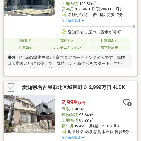
2
土地面積
102.82m
築年月
2023年10月(築2年11ヶ月)
名鉄小牧線 上飯田駅 徒歩17分
その他の交通
愛知県名古屋市北区米が瀬町
2階建て
都市ガス
駐車場あり
駐車2台
システムキッチン
浴室乾燥機
◆2023年築の築浅戸建♪全室フロアコーティング済みです。室内
は大変きれいにお使いで、気持ちよく新生活をスタートしていた
だけます。◆人気の角地♪前面道路もゆとりがあり、陽当たり・
風通しが良好です。開放感のある住環境が魅力です。◆独立した
4部屋を確保した4LDK♪ご家族それぞれの個室としても利用可能で
愛知県名古屋市北区城東町６ 2,999万円 4LDK
す。ユーティリティスペースは在宅ワークやお子様の学習スペー
スにもおすすめです。『親切』『迅速』『丁寧』がモットーで
す！お客様に寄り添い、信頼で選ばれる、親しみやすい不動産の
2,999
万円
プロフェッショナル。住まい探しは「HEIBEI不動産」にお任せく
間取り
4LDK
ださい♪
2
建物面積
95.64m
2
土地面積
99.88m
築年月
1996年1月(築30年8ヶ月)
地下鉄名城線 志賀本通駅 徒歩5分
その他の交通