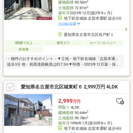
2
建物面積
99.56m
2
土地面積
72.81m
築年月
2023年12月(築2年9ヶ月)
地下鉄名城線 志賀本通駅 徒歩3分
その他の交通
愛知県名古屋市北区垣戸町１
3階建て以上
都市ガス
ルーフバルコニー
所有権
－物件のおすすめポイント－▼立地・地下鉄名城線「志賀本通」
徒歩3分 他・前面道路幅員は約7.2m▼特徴・2023年12月築・採
光・プライバシーに配慮された2階リビング・LDは3面採光設計、
バルコニー付・会話が弾む対面式キッチン・納戸は収納・窓付で
多用途に利用可能・駐車スペース有(車種による)▼設備・リビン
愛知県名古屋市北区城東町６ 2,999万円 4LDK
グ階段・浴室1616サイズ・トイレ2カ所・SIC▼周辺環境・フィー
ル黒川東店 徒歩4分(約310m)・名北小学校 徒歩8分(約610m)■ ご
希望の住まい探しをお手伝いします ━━━━━・・・物件の詳
2,999
万円
細・ご相談はお気軽にお問い合わせください。
間取り
4LDK
2
建物面積
95.64m
2
土地面積
99.78m
築年月
1996年1月(築30年8ヶ月)
地下鉄名城線 志賀本通駅 徒歩4分