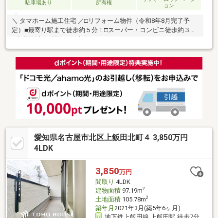
駐車場あり
所有権
ョン
＼ タマホーム施工住宅 ／□リフォーム物件（令和8年8月完了予
定）■最寄り駅まで徒歩約５分！□スーパー・コンビニ徒歩約３分
■小学校近く□閑静な住宅街
愛知県名古屋市北区上飯田北町４ 3,850万円
4LDK
3,850
万円
間取り
4LDK
2
建物面積
97.19m
2
土地面積
105.78m
築年月
2021年3月(築5年6ヶ月)
地下鉄上飯田線 上飯田駅 徒歩7分