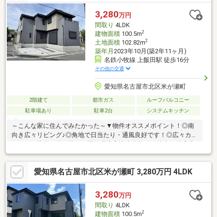
入れもしやすい道路幅。 圧迫感が出にくく、開放感のある 落
ち着いた住環境が魅力です。
3,280
万円
間取り
4LDK
2
建物面積
100.5m
2
土地面積
102.82m
築年月
2023年10月(築2年11ヶ月)
名鉄小牧線 上飯田駅 徒歩16分
その他の交通
愛知県名古屋市北区米が瀬町
2階建て
都市ガス
ルーフバルコニー
駐車場あり
駐車2台
システムキッチン
～こんな家に住んでみたかった～▼物件オススメポイント！◎南
向き広々リビング♪◎角地で日当たり・通風良好です！◎広々カー
スペース駐車２台可能！▼周辺環境◎辻小学校まで徒歩19分◎北
中学校まで徒歩27分◎アピタ名古屋北店まで1.6ｋｍ▼▽当店はこ
んなお店です▽▼今から見たいも対応！＃女性スタッフも在籍で
愛知県名古屋市北区米が瀬町 3,280万円 4LDK
安心♪＃ベテランスタッフのいる安心のお店！＃Instagramでのル
ームツアー投稿などの発信！どなたでも相談しやすいお店を目指
しています♪
3,280
万円
間取り
4LDK
2
建物面積
100.5m