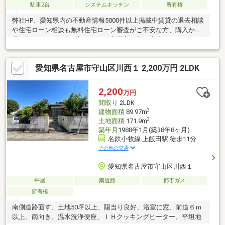
駐車2台
システムキッチン
所有権
弊社HP、愛知県内の不動産情報5000件以上掲載中賃貸の退去相談
や住宅ローン相談も無料住宅ローン審査がご不安な方、購入か賃
貸で悩まれている方、初めてのお家購入の方は当店にお任せくだ
さい。当店であれば、頭金、自己資金がなくてもお家の購入が可
能引っ越し費用や家具家電の費用、カーポートや太陽光、蓄電池
愛知県名古屋市守山区川西１ 2,200万円 2LDK
などのオプション工事代も住宅ローンに組み込めます。車のロー
ン等を住宅ローンにまとめられる、おまとめローン取り扱い銀行
のご紹介も可能です。資料請求、複数内覧、近隣物件との比較
2,200
万円
等、お気軽にご相談ください
間取り
2LDK
2
建物面積
89.97m
2
土地面積
171.9m
築年月
1988年1月(築38年8ヶ月)
名鉄小牧線 上飯田駅 徒歩11分
その他の交通
愛知県名古屋市守山区川西１
平屋
南道路
都市ガス
所有権
南側道路面す、土地50坪以上、陽当り良好、浴室に窓、前道６ｍ
以上、南向き、温水洗浄便座、ＩＨクッキングヒーター、平坦地