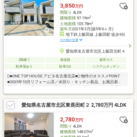
3,850
万円
間取り
4LDK
2
建物面積
97.19m
2
土地面積
105.78m
築年月
2021年3月(築5年6ヶ月)
地下鉄上飯田線 上飯田駅 徒歩9分
その他の交通
愛知県名古屋市北区上飯田北町４
2階建て
南道路
都市ガス
駐車場あり
駐車2台
システムキッチン
□■ONE TOP HOUSE アピタ名古屋北店■□ 物件のオススメPOINT
■2025年10月リフォーム済／水回り：キッチン新品、お風呂新
品、トイレ新品、洗面台新品内装：クロス張替え、コンロ新品、
フロアタイル貼り、室内クリーニング、建具交換■全居室収納付
きで、すっきり暮らせる住まい■家族の会話が弾むカウンターキ
愛知県名古屋市北区東長田町２ 2,780万円 4LDK
ッチン■来客時も困らない、2台分のカースペース 周辺環境 ■名鉄
小牧線「上飯田」駅 徒歩7分■宮前小学校 徒歩12分■大曽根中
学校 徒歩7分☆☆ご内覧・ご相談のご予約受付中☆☆お気軽に
2,780
万円
お問合せ下さい♪→052-982-7411
間取り
4LDK
2
建物面積
148.07m
2