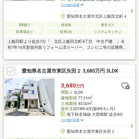
その他の交通
愛知県名古屋市北区上飯田北町４
2階建て
南道路
都市ガス
駐車場あり
駐車2台
システムキッチン
上飯田駅より徒歩7分『 北区上飯田北町4丁目 中古戸建 』令
和7年10月新規内装リフォーム済スーパー、コンビニ等の近隣商
業施設有◆対面キッチンには食洗機・3口コンロ付で家事の時短
◇浴室乾燥機・追焚機能付◎バスタイムも快適に◆各居室クロー
ゼット付でお部屋にゆとりが生まれます◇お子様も憧れの個室が
愛知県名古屋市東区矢田２ 3,680万円 3LDK
持てる4LDKの間取り◆防犯面も安心のTVモニター付インターホ
ン完備◇日常生活に寄り添い毎日の生活を豊かに彩ります～名古
屋エリアの「お住まい」探しに確かな安心と満足を～東宝ハウス
3,680
万円
名古屋中央ならではの高品質なサービスをお届けします。
間取り
3LDK
2
建物面積
77.21m
2
土地面積
45.02m
築年月
2018年4月(築8年5ヶ月)
地下鉄名城線 大曽根駅 徒歩8分
その他の交通
愛知県名古屋市東区矢田２