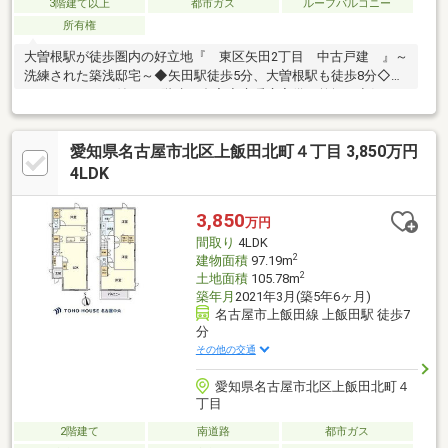
3階建て以上
都市ガス
ルーフバルコニー
所有権
大曽根駅が徒歩圏内の好立地『 東区矢田2丁目 中古戸建 』～
洗練された築浅邸宅～◆矢田駅徒歩5分、大曽根駅も徒歩8分◇ル
ーフバルコニー付きの3階建て邸宅◆床暖房完備！乾燥も空気の
汚れもなく快適♪◇コミュニケーション深まる対面式キッチン◆
全居室収納付きですっきりとした暮らしを実現◇生活利便施設が
愛知県名古屋市北区上飯田北町４丁目 3,850万円
身近に充実した住環境～名古屋エリアの「お住まい」探しに確か
な安心と満足を～東宝ハウス名古屋中央ならではの高品質なサー
4LDK
ビスをお届けします。
3,850
万円
間取り
4LDK
2
建物面積
97.19m
2
土地面積
105.78m
築年月
2021年3月(築5年6ヶ月)
名古屋市上飯田線 上飯田駅 徒歩7
分
その他の交通
愛知県名古屋市北区上飯田北町４
丁目
2階建て
南道路
都市ガス