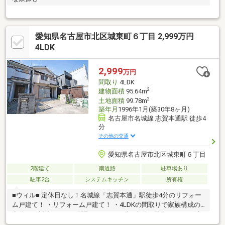
愛知県名古屋市北区城東町６丁目 2,999万円
4LDK
2,999
万円
間取り
4LDK
2
建物面積
95.64m
2
土地面積
99.78m
築年月
1996年1月(築30年8ヶ月)
名古屋市名城線 志賀本通駅 徒歩4
分
その他の交通
愛知県名古屋市北区城東町６丁目
2階建て
南道路
駐車場あり
駐車2台
システムキッチン
所有権
■ウィル■ 定休日なし！名城線「志賀本通」駅徒歩4分のリフォー
ム戸建て！ ・リフォーム戸建て！ ・4LDKの間取りで家族構成の
変化にも対応しやすい間取りです！ ・車2台分の駐車スペース(車
種による)