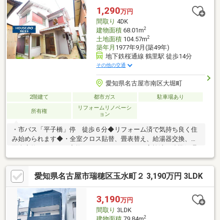
1,290
万円
間取り
4DK
2
建物面積
68.01m
2
土地面積
104.57m
築年月
1977年9月(築49年)
地下鉄桜通線 鶴里駅 徒歩14分
その他の交通
愛知県名古屋市南区大堀町
2階建て
都市ガス
駐車場あり
リフォームリノベーシ
所有権
ョン
・市バス「平子橋」停 徒歩６分◆リフォーム済で気持ち良く住
み始められます◆・全室クロス貼替、畳表替え、給湯器交換、洗
面台交換、キッチン交換、ハウスクリーニング実施済、防蟻処理
済・前面道路はゆとりある幅員約6.5mの道路です。・現在空き
室。いつでもご内覧可能です♪
愛知県名古屋市瑞穂区玉水町２ 3,190万円 3LDK
3,190
万円
間取り
3LDK
2
建物面積
79.84m