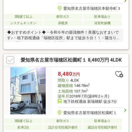
愛知県名古屋市瑞穂区本願寺町３
3階建て以上
都市ガス
駐車場あり
システムキッチン
床暖房
浴室乾燥機
◆おすすめポイント◆・令和６年の築浅物件！美麗なおすまいで
す♪・地下鉄桜通線「瑞穂区役所」駅まで徒歩５分！！・陽当り良
好な屋上スペース・２階は床暖房付のLDK。３階は洋室と収納豊
富なサービスルーム♪・周辺は生活利便施設が充実しており便利な
立地！・ビルトインガレージ！！駐車１台可能≪お住まいに係る
愛知県名古屋市瑞穂区松園町１ 8,480万円 4LDK
疑問・ご不安など何でもご相談ください≫■周辺施設、ハザード
マップ情報を「物件レポート」にしてお渡し致します■希望にあ
う物件がないなどもご相談ください■他の物件と併せてご案内可
8,480
万円
能です（他社掲載の物件も）■お客様のご希望に合わせた資金計
間取り
4LDK
画や、住宅ローン等も併せてご提案させて頂きます
2
建物面積
148.78m
2
土地面積
107.7m
築年月
2018年7月(築8年2ヶ月)
地下鉄桜通線 新瑞橋駅 徒歩7分
愛知県名古屋市瑞穂区松園町１
3階建て以上
都市ガス
駐車場あり
駐車2台
設計住宅性能評価付
建設住宅性能評価付