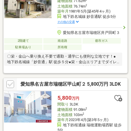
建物面積
71.62m
2
土地面積
76.74m
築年月
1981年5月(築45年4ヶ月)
地下鉄名城線 妙音通駅 徒歩5分
その他の交通
愛知県名古屋市瑞穂区井戸田町３
2階建て
南道路
都市ガス
駐車場あり
所有権
〇栄・金山へ乗り換え不要で通勤・通学にも便利な立地です！●
地下鉄名城線「妙音通」駅 徒歩５分●栄・金山エリアまでダイレ
クトアクセス可能●ゆとりのある向け４DK●小型車駐車可能●スー
パー・コンビニなど生活施設が身近に揃う便利な住環境♪ぜひ一
度、現地にてご覧ください！〇確定測量済（越境有り）〇セット
愛知県名古屋市瑞穂区甲山町２ 5,800万円 3LDK
バック有り（約９．４５平米）
5,800
万円
間取り
3LDK
2
建物面積
91.08m
2
土地面積
103m
築年月
2023年4月(築3年5ヶ月)
地下鉄桜通線 瑞穂運動場西駅 徒歩
5分