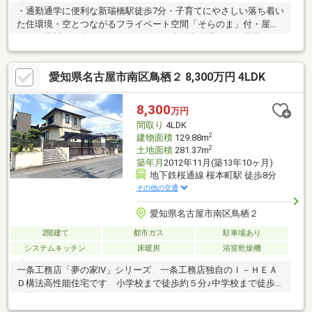
・通勤通学に便利な新瑞橋駅徒歩7分・子育てにやさしい落ち着い
た住環境・空とつながるフライベート空間「そらのま」付・屋上
あり 眺望をお楽しみいただけます・太陽光発電パネル搭載のエ
コ住宅・管理状態のよい綺麗なお住まいです・・・備考・・・・
敷地の一部が第二種中高層住居専用地域に該当します。（建ぺい
愛知県名古屋市南区鳥栖２ 8,300万円 4LDK
率60% 容積率200％ 他の制限：準防火地域、高度地区）・旭化
成ホームズのメーカー保証付
8,300
万円
間取り
4LDK
2
建物面積
129.88m
2
土地面積
281.37m
築年月
2012年11月(築13年10ヶ月)
地下鉄桜通線 桜本町駅 徒歩8分
その他の交通
愛知県名古屋市南区鳥栖２
2階建て
都市ガス
駐車場あり
システムキッチン
床暖房
浴室乾燥機
一条工務店「夢の家Ⅳ」シリーズ 一条工務店独自のＩ－ＨＥＡ
Ｄ構法高性能住宅です 小学校まで徒歩約５分♪中学校まで徒歩約
８分です！