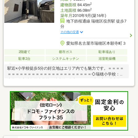
2
建物面積
84.45m
2
土地面積
86.08m
築年月
2010年9月(築16年)
地下鉄桜通線 瑞穂区役所駅 徒歩7
分
その他の交通
愛知県名古屋市瑞穂区本願寺町３
2階建て
都市ガス
駐車場あり
駐車2台
システムキッチン
浴室乾燥機
駅近×小学校徒歩5分の好立地はエリア内でも魅力です。＝＝＝＝
＝＝＝＝＝＝＝＝＝＝＝＝＝＝＝＝＝＝＝＝＝◇瑞穂小学校：徒
歩約5分◇津賀田中学校：徒歩約9分◇ヤマナカ瑞穂店：徒歩約8
分◇いいねマルシェ：徒歩約12分◇本願寺公園：徒歩約1分
◆3LDK＋納戸で収納スペース豊富◆桜通線アクセス良好◆通
勤・通学に便利な立地＝＝＝＝＝＝＝＝＝＝＝＝＝＝＝＝＝＝＝
＝＝＝＝＝＝＼見るだけ聞くだけOK／資金効率が良くなるローン
の組み方教えます。ネット未公開、水面下情報多数あります。ほ
かのページで気になる物件もご相談ください。