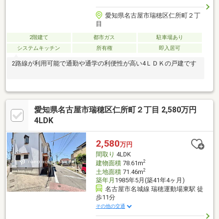
愛知県名古屋市瑞穂区仁所町２丁
目
2階建て
都市ガス
駐車場あり
システムキッチン
所有権
即入居可
2路線が利用可能で通勤や通学の利便性が高い4ＬＤＫの戸建です
愛知県名古屋市瑞穂区仁所町２丁目 2,580万円
4LDK
2,580
万円
間取り
4LDK
2
建物面積
78.61m
2
土地面積
71.46m
築年月
1985年5月(築41年4ヶ月)
名古屋市名城線 瑞穂運動場東駅 徒
歩11分
その他の交通