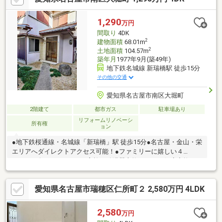
1,290
万円
間取り
4DK
2
建物面積
68.01m
2
土地面積
104.57m
築年月
1977年9月(築49年)
地下鉄名城線 新瑞橋駅 徒歩15分
その他の交通
愛知県名古屋市南区大堀町
2階建て
都市ガス
駐車場あり
リフォームリノベーシ
所有権
ョン
●地下鉄桜通線・名城線「新瑞橋」駅 徒歩15分●名古屋・金山・栄
エリアへダイレクトアクセス可能！●ファミリーに嬉しい４
DK●2026年5月リフォーム実施（給湯器交換、トイレ便座交換、
一部クロス・クッションフロア貼替、シロアリ工事、ハウスクリ
ーニング 等）●お子様の遊び場やガーデニングが楽しめる庭付き
愛知県名古屋市瑞穂区仁所町２ 2,580万円 4LDK
♪●駐車場1台分あり●スーパー・コンビニなど生活利便施設が充実
した住環境●家事室付きで家事動線も良好！「新瑞橋エリア×庭付
き戸建×駐車場付き」利便性の高い立地で、戸建ならではのゆとり
2,580
万円
ある暮らしを実現できます。ぜひ一度、現地にてご覧ください！