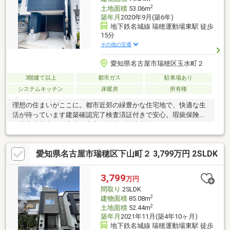
2
土地面積
53.06m
築年月
2020年9月(築6年)
地下鉄名城線 瑞穂運動場東駅 徒歩
15分
その他の交通
愛知県名古屋市瑞穂区玉水町２
3階建て以上
都市ガス
駐車場あり
システムキッチン
床暖房
所有権
理想の住まいがここに。都市近郊の緑豊かな住宅地で、快適な生
活が待っています建築確認完了検査済証付きで安心。瑕疵保険
（国交省指定）も完備。充実の設備で快適生活。システムキッチ
ンや床暖房完備。交通利便性抜群。２沿線以上利用可能で、駅ま
で平坦なアクセス。自然光たっぷりの明るいお部屋。南面バルコ
愛知県名古屋市瑞穂区下山町２ 3,799万円 2SLDK
ニーでリラックス。家族に嬉しい収納豊富。ウォークインクロー
ゼットやパントリー完備。平和な住宅地で安心。閑静で整形地、
小学校も徒歩圏内。都市ガスや浴室に窓、食器洗乾燥機など充実
3,799
万円
の生活設備。緑に囲まれた環境でリフレッシュ。整備された歩道
間取り
2SLDK
で散歩も楽しめます。新しい生活のスタートをここで。
2
建物面積
85.08m
2
土地面積
52.44m
築年月
2021年11月(築4年10ヶ月)
地下鉄名城線 瑞穂運動場東駅 徒歩