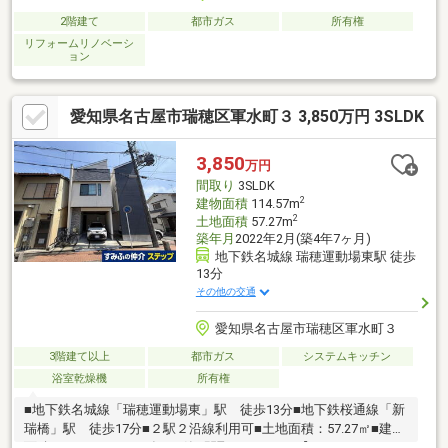
2階建て
都市ガス
所有権
リフォームリノベーシ
ョン
愛知県名古屋市瑞穂区軍水町３ 3,850万円 3SLDK
3,850
万円
間取り
3SLDK
2
建物面積
114.57m
2
土地面積
57.27m
築年月
2022年2月(築4年7ヶ月)
地下鉄名城線 瑞穂運動場東駅 徒歩
13分
その他の交通
愛知県名古屋市瑞穂区軍水町３
3階建て以上
都市ガス
システムキッチン
浴室乾燥機
所有権
■地下鉄名城線「瑞穂運動場東」駅 徒歩13分■地下鉄桜通線「新
瑞橋」駅 徒歩17分■２駅２沿線利用可■土地面積：57.27㎡■建物
面積：114.57㎡■2022年2月築■間取り：3SLDK【ライフインフォ