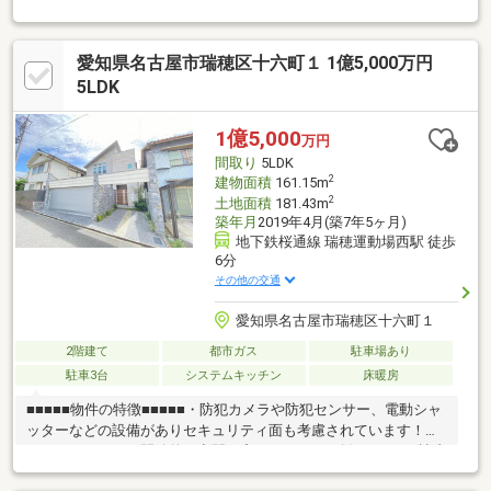
愛知県名古屋市瑞穂区十六町１ 1億5,000万円
5LDK
1億5,000
万円
間取り
5LDK
2
建物面積
161.15m
2
土地面積
181.43m
築年月
2019年4月(築7年5ヶ月)
地下鉄桜通線 瑞穂運動場西駅 徒歩
6分
その他の交通
愛知県名古屋市瑞穂区十六町１
2階建て
都市ガス
駐車場あり
駐車3台
システムキッチン
床暖房
■■■■■物件の特徴■■■■■・防犯カメラや防犯センサー、電動シャ
ッターなどの設備がありセキュリティ面も考慮されています！・
スカイガーデンは開放的な空間♪プライバシーの確保ができ、読書
や食事など使い方色々で素敵な時間を楽しめますね！・小中学校