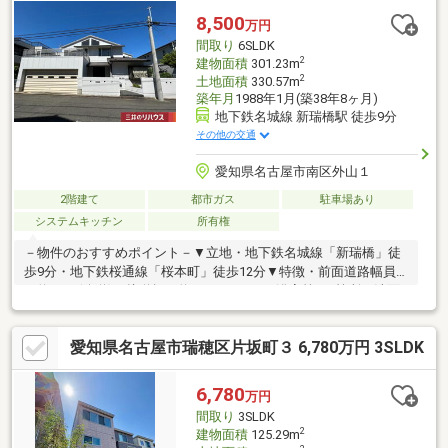
8,500
万円
間取り
6SLDK
2
建物面積
301.23m
2
土地面積
330.57m
築年月
1988年1月(築38年8ヶ月)
地下鉄名城線 新瑞橋駅 徒歩9分
その他の交通
愛知県名古屋市南区外山１
2階建て
都市ガス
駐車場あり
システムキッチン
所有権
－物件のおすすめポイント－▼立地・地下鉄名城線「新瑞橋」徒
歩9分・地下鉄桜通線「桜本町」徒歩12分▼特徴・前面道路幅員
は約7.2m(公道)、接道幅は約18.1m・LDK・浴室等を2箇所・洗面
室は4箇所に配置・WIC等、室内随所に収納スペース有・上部吹抜
け仕様の玄関・電動シャッター付駐車場有(車種による)▼周辺環
愛知県名古屋市瑞穂区片坂町３ 6,780万円 3SLDK
境・マックスバリュエクスプレス平子店 徒歩5分(約340m)・菊住
小学校 徒歩5分(約380m)・イオンモール新瑞橋店 徒歩8分(約
610m)■ ご希望の住まい探しをお手伝いします ━━━━━・・・
6,780
万円
物件の詳細・ご相談はお気軽にお問い合わせください。
間取り
3SLDK
2
建物面積
125.29m