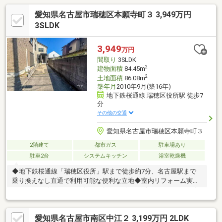
愛知県名古屋市瑞穂区本願寺町３ 3,949万円
3SLDK
3,949
万円
間取り
3SLDK
2
建物面積
84.45m
2
土地面積
86.08m
築年月
2010年9月(築16年)
地下鉄桜通線 瑞穂区役所駅 徒歩7
分
その他の交通
愛知県名古屋市瑞穂区本願寺町３
2階建て
都市ガス
駐車場あり
駐車2台
システムキッチン
浴室乾燥機
◆地下鉄桜通線「瑞穂区役所」駅まで徒歩約7分、名古屋駅まで
乗り換えなし直通で利用可能な便利な立地◆室内リフォーム実施
でトイレ・洗面・クロス等を一新(2026年3月)◆カースペース2台
分で来客時やセカンドカーにも対応(車種による)◆浴室暖房乾燥
機付き！寒い季節のお風呂を快適に！◆全居室6帖以上の広さを
愛知県名古屋市南区中江２ 3,199万円 2LDK
確保し、プライベート空間も充実◆多用途に使用可能なロフト付