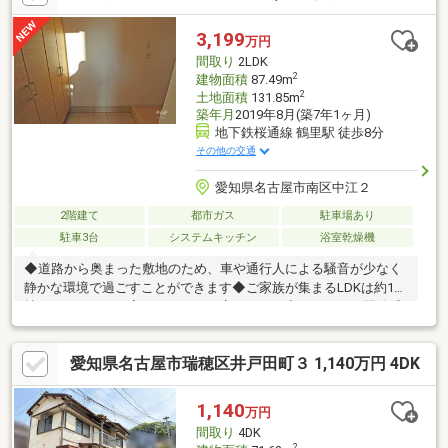
き住宅◆全居室収納や床下収納等、豊富な収納スペース有◆洗濯
物も乾きやすい、南に面したバルコニー◆「瑞穂小学校」まで徒
3,199
万円
歩約4分、「津賀田中学校」まで徒歩約8分と無理なく通学可能で
間取り
2LDK
す！
2
建物面積
87.49m
2
土地面積
131.85m
築年月
2019年8月(築7年1ヶ月)
地下鉄桜通線 鶴里駅 徒歩8分
その他の交通
愛知県名古屋市南区中江２
2階建て
都市ガス
駐車場あり
駐車3台
システムキッチン
浴室乾燥機
◆道路から奥まった敷地のため、車や通行人による騒音が少なく
静かな環境で過ごすことができます◆ご家族が集まるLDKは約15
帖、ゆったりとお寛ぎいただける広さです！◆キッチンは開放感
を演出してくれる対面タイプが採用されています◆節水になり、
家事の時短も助けてくれる食洗機付き！◆浴室乾燥機は花粉の季
愛知県名古屋市瑞穂区井戸田町３ 1,140万円 4DK
節や雨の日のお洗濯にも活躍！◆お部屋のスペースを有効に使え
るロフト有り！◆来客時にも心強い！カースペース3台駐車可能
（車種による）◆「桜小学校」まで徒歩約7分の立地、低学年の
1,140
万円
お子様も無理なく通学できます◆「ファミリーマート中江二丁目
間取り
4DK
店」まで徒歩約5分、ちょっとしたお買い物に便利です！
2