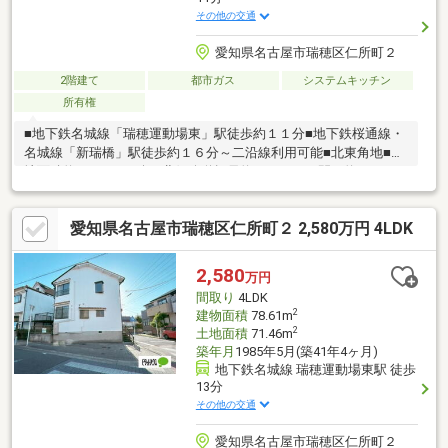
その他の交通
愛知県名古屋市瑞穂区仁所町２
2階建て
都市ガス
システムキッチン
所有権
■地下鉄名城線「瑞穂運動場東」駅徒歩約１１分■地下鉄桜通線・
名城線「新瑞橋」駅徒歩約１６分～二沿線利用可能■北東角地■土
地面積約２１．６１坪■北側公道幅員約５．４ｍに間口約７．９
ｍ接道■東側公道幅員約７．２ｍに間口約９．８ｍ接道■駐車スペ
ース１台分有り（車種による）■全居室約６帖以上■ＬＤＫ約１３
愛知県名古屋市瑞穂区仁所町２ 2,580万円 4LDK
帖■2026年5月 2階の和室2室→洋室へ改装済
2,580
万円
間取り
4LDK
2
建物面積
78.61m
2
土地面積
71.46m
築年月
1985年5月(築41年4ヶ月)
地下鉄名城線 瑞穂運動場東駅 徒歩
13分
その他の交通
愛知県名古屋市瑞穂区仁所町２