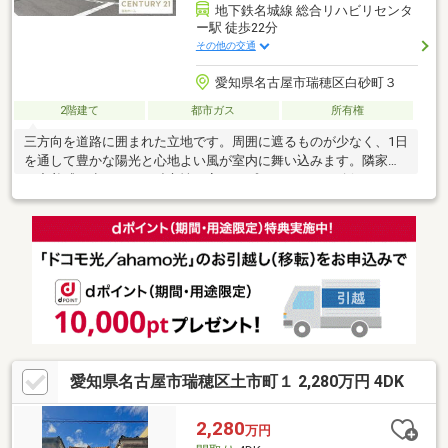
地下鉄名城線 総合リハビリセンタ
ー駅 徒歩22分
その他の交通
愛知県名古屋市瑞穂区白砂町３
2階建て
都市ガス
所有権
三方向を道路に囲まれた立地です。周囲に遮るものが少なく、1日
を通して豊かな陽光と心地よい風が室内に舞い込みます。隣家と
の密着感が少ないため独立性が高く、プライバシーを確保しなが
ら開放感あふれる暮らしを実現できます。～周辺環境～中根小学
校・・・徒歩10分(約800m)萩山中学校・・・徒歩20分(約1600m)
コノミヤ中根店・・・約300m（徒歩4分）ローソン昭和高校
前・・・ 約360m（徒歩5分）中根公園・・・ 約140m(徒歩2分)中
根郵便局・・・ 約260m(徒歩4分)
愛知県名古屋市瑞穂区土市町１ 2,280万円 4DK
2,280
万円