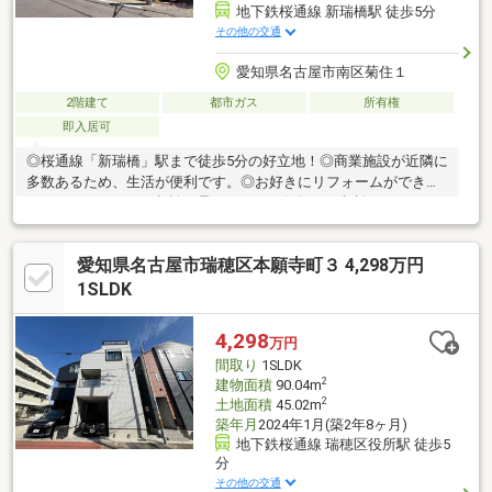
地下鉄桜通線 新瑞橋駅 徒歩5分
その他の交通
愛知県名古屋市南区菊住１
2階建て
都市ガス
所有権
即入居可
◎桜通線「新瑞橋」駅まで徒歩5分の好立地！◎商業施設が近隣に
多数あるため、生活が便利です。◎お好きにリフォームができま
す。リフォームのご相談も承ります！お気軽にご相談ください♪
愛知県名古屋市瑞穂区本願寺町３ 4,298万円
1SLDK
4,298
万円
間取り
1SLDK
2
建物面積
90.04m
2
土地面積
45.02m
築年月
2024年1月(築2年8ヶ月)
地下鉄桜通線 瑞穂区役所駅 徒歩5
分
その他の交通