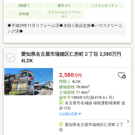
2階建て
都市ガス
システムキッチン
リフォームリノベーシ
所有権
ョン
◆平成29年11月リフォーム済◆水回り新品交換◆ハウスクリーニ
ング済◆
愛知県名古屋市瑞穂区仁所町２丁目 2,580万円
4LDK
2,580
万円
間取り
4LDK
2
建物面積
78.86m
2
土地面積
71.46m
築年月
1985年5月(築41年4ヶ月)
名古屋市名城線 瑞穂運動場東駅 徒
歩13分
その他の交通
愛知県名古屋市瑞穂区仁所町２丁
目