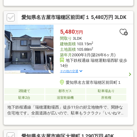
メーション】・中根小学校まで約600ｍ（徒歩8分）・萩山中学校
まで約990ｍ（徒歩13分）・マックスバリュエクスプレス平子店
愛知県名古屋市瑞穂区前田町１ 5,480万円 3LDK
まで約700ｍ（徒歩9分）・スギ薬局弥富通店まで約540ｍ（徒歩7
分）
5,480
万円
間取り
3LDK
2
建物面積
103.15m
2
土地面積
105.88m
築年月
2000年3月(築26年6ヶ月)
地下鉄桜通線 瑞穂運動場西駅 徒歩
14分
その他の交通
愛知県名古屋市瑞穂区前田町１
2階建て
都市ガス
駐車場あり
駐車2台
浴室乾燥機
所有権
地下鉄桜通線「瑞穂運動場西」徒歩11分の好立地物件で、閑静な
住宅地です。全面道路が広いので、駐車もラクラク♪「いいねマル
シェ」が徒歩圏内にあり、生活も便利な立地です。
愛知県名古屋市南区大堀町 1,290万円 4DK