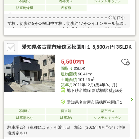
2階建て
都市ガス
システムキッチン
浴室乾燥機
所有権
＝＝＝＝＝＝＝＝＝＝＝＝＝＝＝＝＝＝＝＝＝＝＝＝＝◇菊住小
学校：徒歩約6分◇桜田中学校：徒歩約17分◇イオンモール新瑞
橋店：徒歩約4分◇サンエース新郊通店：徒歩約6分◇駈上公園：
徒歩約8分◆全居室収納付き♪◆和室3部屋あり♪＝＝＝＝＝＝＝＝
＝＝＝＝＝＝＝＝＝＝＝＝＝＝＝＝＝＼見るだけ聞くだけOK／資
愛知県名古屋市瑞穂区松園町１ 5,500万円 3SLDK
金効率が良くなるローンの組み方教えます。ネット未公開、水面
下情報多数あります。ほかのページで気になる物件もご相談くだ
さい。
5,500
万円
間取り
3SLDK
2
建物面積
90.41m
2
土地面積
101.45m
築年月
2021年12月(築4年9ヶ月)
地下鉄名城線 新瑞橋駅 徒歩6分
愛知県名古屋市瑞穂区松園町１
2階建て
南道路
都市ガス
駐車場あり
駐車2台
システムキッチン
駐車場2台（車種による）引渡し日 相談（2026年9月予定）地役
権設定あり