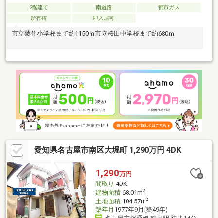
2階建て
南道路
都市ガス
所有権
即入居可
市立菊住小学校まで約1150ｍ市立桜田中学校まで約680ｍ
愛知県名古屋市南区大堀町 1,290万円 4DK
1,290
万円
間取り
4DK
2
建物面積
68.01m
2
土地面積
104.57m
築年月
1977年9月(築49年)