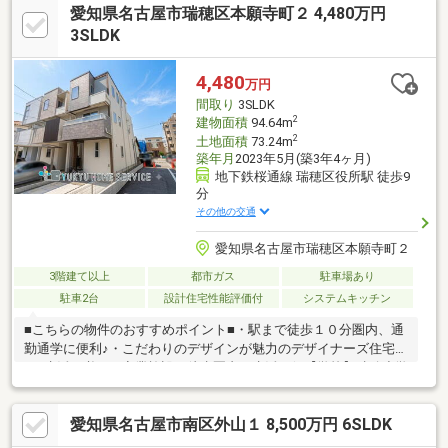
愛知県名古屋市瑞穂区本願寺町２ 4,480万円
3SLDK
4,480
万円
間取り
3SLDK
2
建物面積
94.64m
2
土地面積
73.24m
築年月
2023年5月(築3年4ヶ月)
地下鉄桜通線 瑞穂区役所駅 徒歩9
分
その他の交通
愛知県名古屋市瑞穂区本願寺町２
3階建て以上
都市ガス
駐車場あり
駐車2台
設計住宅性能評価付
システムキッチン
■こちらの物件のおすすめポイント■・駅まで徒歩１０分圏内、通
勤通学に便利♪・こだわりのデザインが魅力のデザイナーズ住宅
♪・生活に必要な商業施設が徒歩圏内で生活至便【学校】瑞穂小学
校 徒歩6分津賀田中学校 徒歩6分資金計画や諸費用のお見積り
などお気軽にお問い合わせください。
愛知県名古屋市南区外山１ 8,500万円 6SLDK