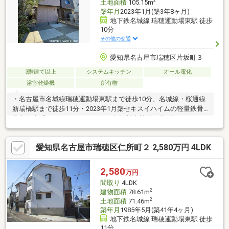
2
土地面積
105.15m
築年月
2023年1月(築3年8ヶ月)
地下鉄名城線 瑞穂運動場東駅 徒歩
10分
その他の交通
愛知県名古屋市瑞穂区片坂町３
3階建て以上
システムキッチン
オール電化
浴室乾燥機
所有権
・名古屋市名城線瑞穂運動場東駅まで徒歩10分、名城線・桜通線
新瑞橋駅まで徒歩11分・2023年1月築セキスイハイムの軽量鉄骨
注文住宅「デシオ」シリーズ・60年無料点検引き継げます・LDK
は約24.2畳・システムキッチンは、回遊式のアイランドキッチ
ン・オール電化システムのため、ガス漏れの心配もいりませんま
愛知県名古屋市瑞穂区仁所町２ 2,580万円 4LDK
たIHクッキングヒーターを設置しております・1階洗面室には洗面
化粧台を2台並べております・3階には全室空調システムを採用し
ており、3階の各部屋にエアコンの吹き出し口が設置・1階洋室窓
2,580
万円
には電動シャッターが設置・4.44kwの太陽光発電を、4.9kwの家
間取り
4LDK
庭用蓄電池を搭載
2
建物面積
78.61m
2
土地面積
71.46m
築年月
1985年5月(築41年4ヶ月)
地下鉄名城線 瑞穂運動場東駅 徒歩
11分