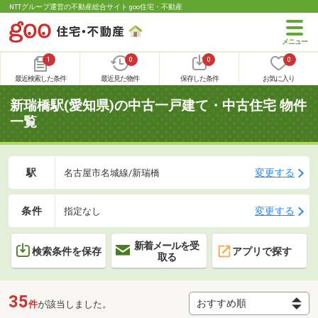
NTTグループ運営の不動産総合サイト goo住宅・不動産
1
0
0
0
最近検索した条件
最近見た物件
保存した条件
お気に入り
新瑞橋駅(愛知県)の中古一戸建て・中古住宅 物件
一覧
駅
変更する
名古屋市名城線/新瑞橋
条件
変更する
指定なし
新着メールを受
検索条件を保存
アプリで探す
取る
35
件
が該当しました。