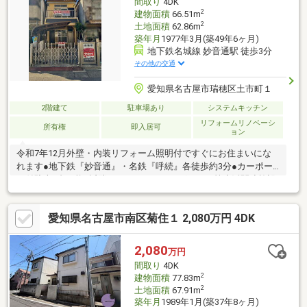
間取り
4DK
2
建物面積
66.51m
2
土地面積
62.86m
築年月
1977年3月(築49年6ヶ月)
地下鉄名城線 妙音通駅 徒歩3分
その他の交通
愛知県名古屋市瑞穂区土市町１
2階建て
駐車場あり
システムキッチン
リフォームリノベーシ
所有権
即入居可
ョン
令和7年12月外壁・内装リフォーム照明付ですぐにお住まいにな
れます●地下鉄『妙音通』・名鉄『呼続』各徒歩約3分●カーポー
ト付駐車1台可能●近隣にスーパードラッグストア等生活関連施設
充実●【予約制案内会開催】【0568-93-6666】 （ご予約くださ
い） 平日もお客様のご都合に合わせてご案内いたします♪■ 外
愛知県名古屋市南区菊住１ 2,080万円 4DK
壁塗装・内装リフォーム済（居室照明付き）ですぐにお住まいに
なれます■ ショッピングセンター・ドラッグストア等生活関連
施設充■ 地下鉄『妙音通』・名鉄『呼続』各徒歩約3分・桜通線
2,080
万円
『新瑞橋』駅含む3路線利用可能■ カーポート付駐車1台可能■
間取り
4DK
井戸田小・津賀田中学校
2
建物面積
77.83m
2
土地面積
67.91m
築年月
1989年1月(築37年8ヶ月)