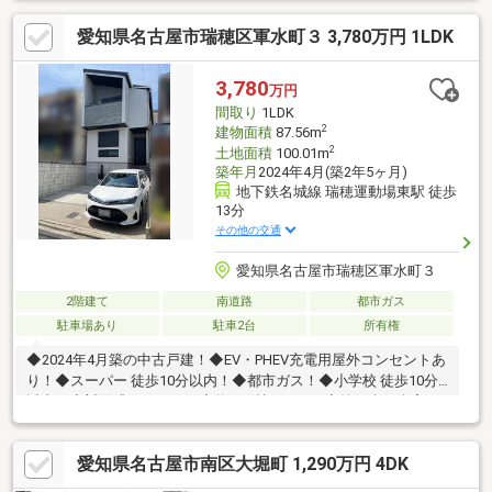
愛知県名古屋市瑞穂区軍水町３ 3,780万円 1LDK
3,780
万円
間取り
1LDK
2
建物面積
87.56m
2
土地面積
100.01m
築年月
2024年4月(築2年5ヶ月)
地下鉄名城線 瑞穂運動場東駅 徒歩
13分
その他の交通
愛知県名古屋市瑞穂区軍水町３
2階建て
南道路
都市ガス
駐車場あり
駐車2台
所有権
◆2024年4月築の中古戸建！◆EV・PHEV充電用屋外コンセントあ
り！◆スーパー 徒歩10分以内！◆都市ガス！◆小学校 徒歩10分
以内！◆対面式キッチン！◆約17.1帖のLDK！◆納戸含め全室お
よびLDKにエアコン付き！（※販売価格に含まれます）◆洋室およ
びサービスルームには収納、ウォークインクローゼットあり！◆
愛知県名古屋市南区大堀町 1,290万円 4DK
キッチン横に勝手口あり！