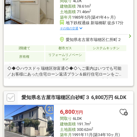
間取り
4LDK
景観法、宅地造成および特定盛土等規制法
2
建物面積
78.61m
2
土地面積
71.46m
築年月
1985年5月(築41年4ヶ月)
地下鉄桜通線 新瑞橋駅 徒歩17分
その他の交通
愛知県名古屋市瑞穂区仁所町２
2階建て
都市ガス
システムキッチン
リフォームリノベーシ
所有権
ョン
◇◆◇ハウスドゥ 瑞穂区弥富通◇◆◇＼ご案内はいつでも可能
／お客様にあった住宅ローン返済プラン＆銀行住宅ローンをご提
案！エージェントへお気軽にお問い合わせください♪◆◇物件の
特徴◇◆■中根小学校/萩山中学校■桜通線新瑞橋駅から徒歩17分■
駐車スペースあり（諸条件あり）■フローリング張替え■クロス張
愛知県名古屋市瑞穂区白砂町３ 6,800万円 6LDK
替えエージェントがお客様一人ひとりに合ったご提案をさせてい
ただきます！まずはお気軽にお問い合わせください！
6,800
万円
間取り
6LDK
2
建物面積
191.7m
2
土地面積
300.62m
築年月
1991年11月(築34年10ヶ月)