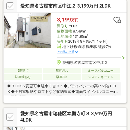
や保育園、公園まで歩いて行けるのでお子様連れにも安心◎子育
愛知県名古屋市南区中江２ 3,199万円 2LDK
てしやすい住環境です♪■■■■■周辺環境■■■■■・豊岡小学校 徒
歩約10分・萩山中学校 徒歩約20分・地下鉄桜通線「瑞穂運動場
西」駅 徒歩約6分・名古屋市交通局バス「瑞穂通四丁目」停 徒
3,199
万円
歩約4分・ヤマナカ瑞穂店 徒歩約3分・セブンイレブン名古屋瑞
間取り
2LDK
穂通５丁目店 徒歩約6分
2
建物面積
87.49m
2
土地面積
131.85m
築年月
2019年8月(築7年1ヶ月)
地下鉄桜通線 鶴里駅 徒歩7分
その他の交通
愛知県名古屋市南区中江２
2階建て
都市ガス
ルーフバルコニー
駐車場あり
駐車3台
システムキッチン
◆３LDKへ変更可◆駐車３台ＯＫ◆プライバシーの高い２階ＬＤ
Ｋ◆全居室収納やロフトなど収納豊富◆南面ワイドバルコニー●
平子幼児園７７０ｍ●鶴田幼稚園５００ｍ●桜小学校６６０ｍ●桜
田中学校１９０ｍ●フィール７９０ｍ●ファミリーマート３４０ｍ
◆フロンティア７９０ｍ●つるた医院３５０ｍ●中江公園１８０ｍ
愛知県名古屋市瑞穂区本願寺町３ 3,949万円
《２０２６年１月リフォーム済》クロス張替え室内クリーニング
白蟻点検
4LDK