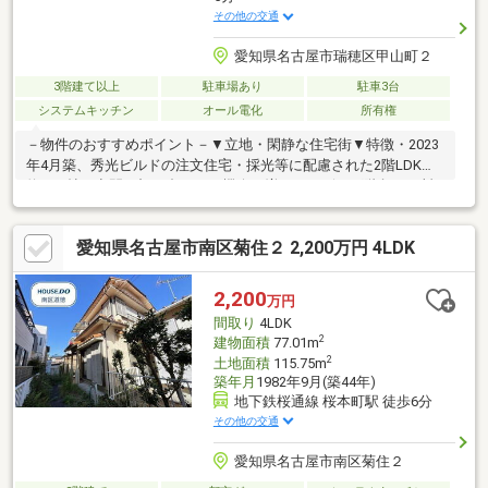
その他の交通
愛知県名古屋市瑞穂区甲山町２
3階建て以上
駐車場あり
駐車3台
システムキッチン
オール電化
所有権
－物件のおすすめポイント－▼立地・閑静な住宅街▼特徴・2023
年4月築、秀光ビルドの注文住宅・採光等に配慮された2階LDKは
約17.0帖の空間・顔を合わせる機会が増えるリビング階段・お料
理中も会話が弾む対面式キッチン・2階・3階に南向きバルコニー
有・駐車スペース3台分(車種による)▼設備・オール電化・食器洗
愛知県名古屋市南区菊住２ 2,200万円 4LDK
乾燥機・IHクッキングヒーター・トイレ2箇所▼周辺環境・マック
スバリュ瑞穂通店 徒歩5分(約400m)・瑞穂小学校 徒歩8分(約
610m)■ ご希望の住まい探しをお手伝いします ━━━━━・・・
2,200
万円
物件の詳細・ご相談はお気軽にお問い合わせください。
間取り
4LDK
2
建物面積
77.01m
2
土地面積
115.75m
築年月
1982年9月(築44年)
地下鉄桜通線 桜本町駅 徒歩6分
その他の交通
愛知県名古屋市南区菊住２