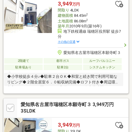
3,949
万円
間取り
4LDK
2
建物面積
84.45m
2
土地面積
86.08m
築年月
2010年9月(築16年)
地下鉄桜通線 瑞穂区役所駅 徒歩7
分
その他の交通
愛知県名古屋市瑞穂区本願寺町３
2階建て
都市ガス
ルーフバルコニー
駐車場あり
駐車2台
システムキッチン
◆小学校徒歩４分♪◆駐車２台ＯＫ◆和室と続き間で利用可能な
リビング◆２階全居室６．０帖収納完備◆ロフト付き◆周辺環境
充実！！●こどもの園もくれん北原４６０ｍ●白竜幼稚園８００ｍ
●瑞穂小学校２９０ｍ●津賀田中学校６００ｍ●ヤマナカ６００ｍ●
ファミリーマート１００ｍ◆スギ薬局２４０ｍ●みずほ通りクリ
愛知県名古屋市瑞穂区本願寺町３ 3,949万円
ニック１９０ｍ●佐渡公園５３０ｍ《２０２６年３月リフォーム
済》トイレ、洗面台新品クロス張替、コンロ新品、畳表替え、襖
3SLDK
張り替え、障子張り替え網戸張替、室内クリーニング、白蟻点
検、給湯器交換
3,949
万円
間取り
3SLDK