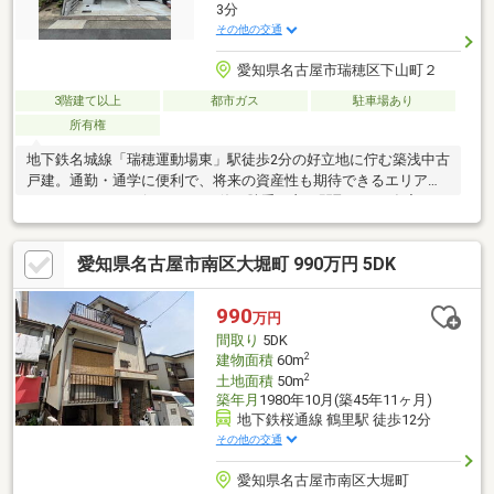
3分
その他の交通
愛知県名古屋市瑞穂区下山町２
3階建て以上
都市ガス
駐車場あり
所有権
地下鉄名城線「瑞穂運動場東」駅徒歩2分の好立地に佇む築浅中古
戸建。通勤・通学に便利で、将来の資産性も期待できるエリアで
す。2LDK＋サービスルームの使い勝手の良い間取りは、在宅ワー
クや収納スペースとしても活用可能。18帖の広々LDKは開放感が
あり、家族団らんの時間を快適に演出します。駐車スペース1台分
愛知県名古屋市南区大堀町 990万円 5DK
を確保し、日々の生活動線もスムーズ。周辺は落ち着いた住環境
で、生活利便施設も充実。初めてのマイホームにもおすすめの一
邸です。
990
万円
間取り
5DK
2
建物面積
60m
2
土地面積
50m
築年月
1980年10月(築45年11ヶ月)
地下鉄桜通線 鶴里駅 徒歩12分
その他の交通
愛知県名古屋市南区大堀町