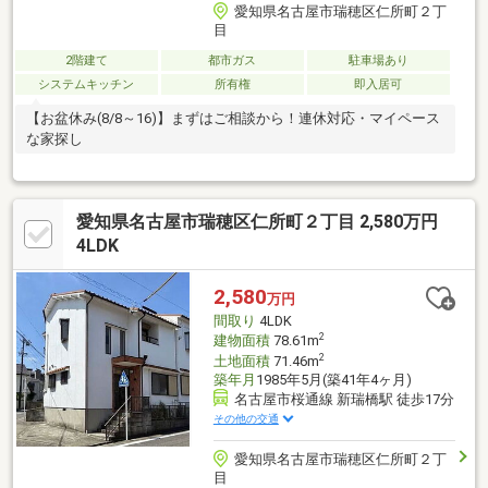
愛知県名古屋市瑞穂区仁所町２丁
目
2階建て
都市ガス
駐車場あり
システムキッチン
所有権
即入居可
【お盆休み(8/8～16)】まずはご相談から！連休対応・マイペース
な家探し
愛知県名古屋市瑞穂区仁所町２丁目 2,580万円
4LDK
2,580
万円
間取り
4LDK
2
建物面積
78.61m
2
土地面積
71.46m
築年月
1985年5月(築41年4ヶ月)
名古屋市桜通線 新瑞橋駅 徒歩17分
その他の交通
愛知県名古屋市瑞穂区仁所町２丁
目