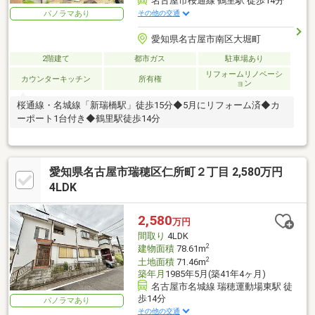
名古屋市桜通線 鶴里駅 徒歩14分
その他の交通
パノラマあり
愛知県名古屋市南区大堀町
2階建て
都市ガス
駐車場あり
リフォームリノベーシ
カウンターキッチン
所有権
ョン
桜通線・名城線「新瑞橋駅」徒歩15分◆5月にリフォーム済◆カ
ーポート1台付き◆鶴里駅徒歩14分
愛知県名古屋市瑞穂区仁所町２丁目 2,580万円
4LDK
2,580
万円
間取り
4LDK
2
建物面積
78.61m
2
土地面積
71.46m
築年月
1985年5月(築41年4ヶ月)
名古屋市名城線 瑞穂運動場東駅 徒
歩14分
パノラマあり
その他の交通